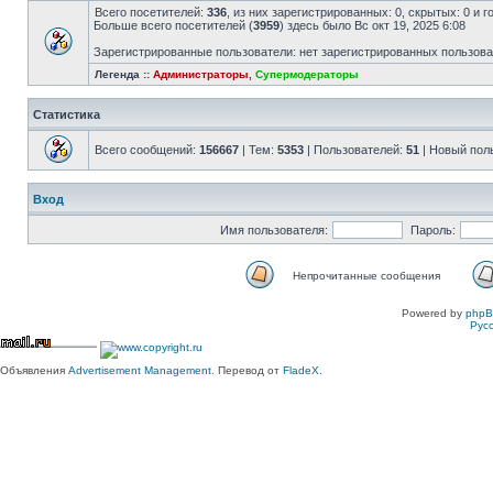
Всего посетителей:
336
, из них зарегистрированных: 0, скрытых: 0 и 
Больше всего посетителей (
3959
) здесь было Вс окт 19, 2025 6:08
Зарегистрированные пользователи: нет зарегистрированных пользов
Легенда ::
Администраторы
,
Супермодераторы
Статистика
Всего сообщений:
156667
| Тем:
5353
| Пользователей:
51
| Новый пол
Вход
Имя пользователя:
Пароль:
Непрочитанные сообщения
Powered by
php
Рус
Объявления
Advertisement Management
. Перевод от
FladeX
.