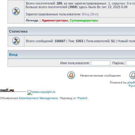
Всего посетителей:
289
, из них зарегистрированных: 1, скрытых: 0 и 
Больше всего посетителей (
3959
) здесь было Вс окт 19, 2025 6:08
Зарегистрированные пользователи:
Bing [Bot]
Легенда ::
Администраторы
,
Супермодераторы
Статистика
Всего сообщений:
156667
| Тем:
5353
| Пользователей:
51
| Новый пол
Вход
Имя пользователя:
Пароль:
Непрочитанные сообщения
Powered by
php
Рус
Объявления
Advertisement Management
. Перевод от
FladeX
.