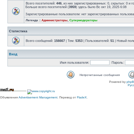
Всего посетителей:
446
, из них зарегистрированных: 0, скрытых: 0 и 
Больше всего посетителей (
3959
) здесь было Вс окт 19, 2025 6:08
Зарегистрированные пользователи: нет зарегистрированных пользов
Легенда ::
Администраторы
,
Супермодераторы
Статистика
Всего сообщений:
156667
| Тем:
5353
| Пользователей:
51
| Новый пол
Вход
Имя пользователя:
Пароль:
Непрочитанные сообщения
Powered by
php
Рус
Объявления
Advertisement Management
. Перевод от
FladeX
.