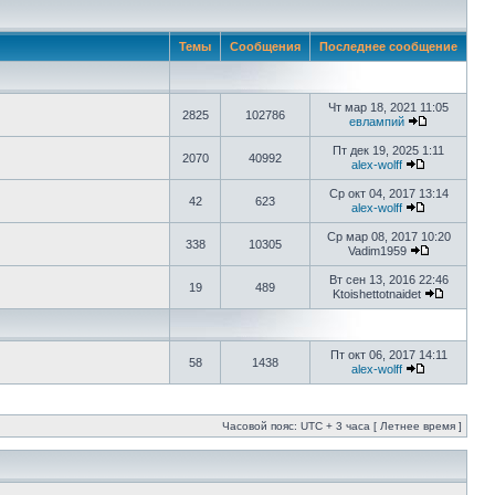
Темы
Сообщения
Последнее сообщение
Чт мар 18, 2021 11:05
2825
102786
евлампий
Пт дек 19, 2025 1:11
2070
40992
alex-wolff
Ср окт 04, 2017 13:14
42
623
alex-wolff
Ср мар 08, 2017 10:20
338
10305
Vadim1959
Вт сен 13, 2016 22:46
19
489
Ktoishettotnaidet
Пт окт 06, 2017 14:11
58
1438
alex-wolff
Часовой пояс: UTC + 3 часа [ Летнее время ]