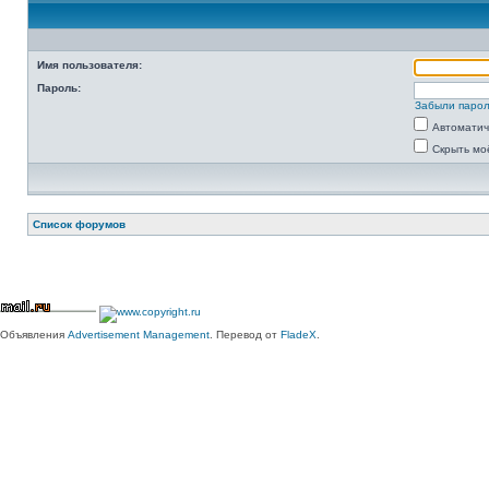
Имя пользователя:
Пароль:
Забыли паро
Автоматич
Скрыть мо
Список форумов
Объявления
Advertisement Management
. Перевод от
FladeX
.