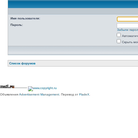
Имя пользователя:
Пароль:
Забыли паро
Автоматич
Скрыть мо
Список форумов
Объявления
Advertisement Management
. Перевод от
FladeX
.