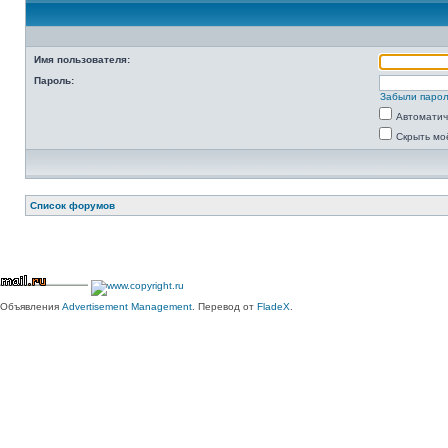
Имя пользователя:
Пароль:
Забыли паро
Автоматич
Скрыть мо
Список форумов
Объявления
Advertisement Management
. Перевод от
FladeX
.