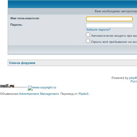
Вам необходимо авторизоват
Имя пользователя:
Пароль:
Забыли пароль?
Автоматически входить при к
Скрыть моё пребывание на ко
Список форумов
Powered by
php
Рус
Объявления
Advertisement Management
. Перевод от
FladeX
.