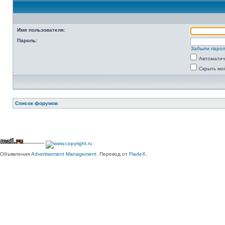
Имя пользователя:
Пароль:
Забыли паро
Автоматич
Скрыть мо
Список форумов
Объявления
Advertisement Management
. Перевод от
FladeX
.