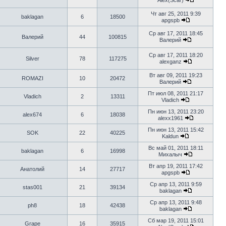
Alex(Scar)
Чт авг 25, 2011 9:39
baklagan
6
18500
apgspb
Ср авг 17, 2011 18:45
Валерий
44
100815
Валерий
Ср авг 17, 2011 18:20
Silver
78
117275
alexganz
Вт авг 09, 2011 19:23
ROMAZI
10
20472
Валерий
Пт июл 08, 2011 21:17
Vladich
2
13311
Vladich
Пн июн 13, 2011 23:20
alex674
6
18038
alexx1961
Пн июн 13, 2011 15:42
SOK
22
40225
Kaldun
Вс май 01, 2011 18:11
baklagan
6
16998
Михалыч
Вт апр 19, 2011 17:42
Анатолий
14
27717
apgspb
Ср апр 13, 2011 9:59
stas001
21
39134
baklagan
Ср апр 13, 2011 9:48
ph8
18
42438
baklagan
Сб мар 19, 2011 15:01
Grape
16
35915