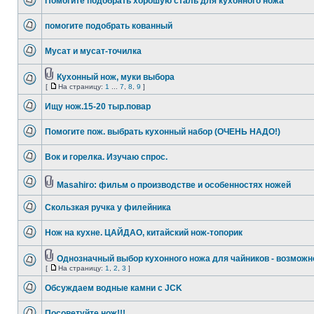
Помогите подобрать хорошую сталь для кухонного ножа
помогите подобрать кованный
Мусат и мусат-точилка
Кухонный нож, муки выбора
[
На страницу:
1
...
7
,
8
,
9
]
Ищу нож.15-20 тыр.повар
Помогите пож. выбрать кухонный набор (ОЧЕНЬ НАДО!)
Вок и горелка. Изучаю спрос.
Masahiro: фильм о производстве и особенностях ножей
Скользкая ручка у филейника
Нож на кухне. ЦАЙДАО, китайский нож-топорик
Однозначный выбор кухонного ножа для чайников - возможн
[
На страницу:
1
,
2
,
3
]
Обсуждаем водные камни с JCK
Посоветуйте нож!!!