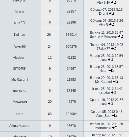
AlexSHA
0
20375
AlexSHA
Сб мар 07, 2015 8:16
Drunij
0
22157
Drunij
Сб фев 07, 2015 2:24
anta777
6
22196
ViktrR
Вс янв 11, 2015 13:47
Kulman
264
389014
Дмитрий Колотов
Пн ноя 04, 2013 19:05
faiver90
24
504279
77alex77
Чт апр 25, 2013 12:54
vladimir_
12
41132
clust
Вт апр 23, 2013 13:57
ISTORIK
9
24867
Иван
Вт янв 29, 2013 15:13
Mr. Kasumi
0
11883
Mr. Kasumi
Чт окт 25, 2012 11:42
morozko
6
17348
morozko
Ср сен 19, 2012 22:37
Михалыч
20
48976
clust
Ср сен 05, 2012 0:48
sheff
63
104064
Alex_Spb
Вт сен 04, 2012 19:28
Лёша Макеев
9
26670
metromaxi
Пн апр 02, 2012 1:35
Nemirov
10
23979