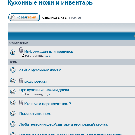
Кухонные ножи и инвентарь
Страница
1
из
2
[ Тем: 58 ]
Объявления
Информация для новичков
[
На страницу:
1
,
2
]
Темы
сайт о кухонных ножах
ножи Rondell
Про кухонные ножи и доски
[
На страницу:
1
,
2
]
Кто в чем переносит нож?
Посоветуйте нож.
Любительский шеф/сантоку и его правка/заточка