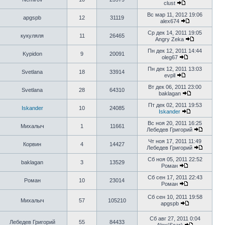
clust
Вс мар 11, 2012 19:06
apgspb
12
31119
alex674
Ср дек 14, 2011 19:05
кукуляля
11
26465
Angry Zeka
Пн дек 12, 2011 14:44
Kypidon
9
20091
oleg67
Пн дек 12, 2011 13:03
Svetlana
18
33914
evpll
Вт дек 06, 2011 23:00
Svetlana
28
64310
baklagan
Пт дек 02, 2011 19:53
Iskander
10
24085
Iskander
Вс ноя 20, 2011 16:25
Михалыч
1
11661
Лебедев Григорий
Чт ноя 17, 2011 11:49
Корвин
4
14427
Лебедев Григорий
Сб ноя 05, 2011 22:52
baklagan
3
13529
Роман
Сб сен 17, 2011 22:43
Роман
10
23014
Роман
Сб сен 10, 2011 19:58
Михалыч
57
105210
apgspb
Сб авг 27, 2011 0:04
Лебедев Григорий
55
84433