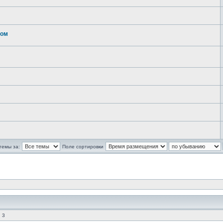
жом
темы за:
Поле сортировки
 3