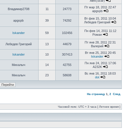
Alex(Scar)
Пт мар 18, 2011 22:47
Владимир2708
11
24773
apgspb
Вт фев 15, 2011 10:04
apgspb
39
74292
Лебедев Григорий
Пн фев 14, 2011 11:12
Iskander
59
102456
Роман
Пт янв 28, 2011 22:31
Лебедев Григорий
13
44679
Валерий
Вт янв 25, 2011 20:45
Iskander
10
307413
Iskander
Пн янв 24, 2011 17:06
Михалыч
14
42755
A232K
Вс янв 16, 2011 18:03
Михалыч
23
58608
dot
На страницу
1
,
2
След.
Часовой пояс: UTC + 3 часа [ Летнее время ]