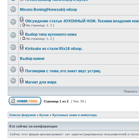
Misono Boning(Honesuki)-обзор
Обсуждение статьи -КУХОННЫЙ НОЖ. Техники владения но
[
На страницу:
1
,
2
]
Выбор типа кухонного ножа
[
На страницу:
1
,
2
]
Kiritsuke из стали 95х18 обзор.
Выбор камня
Поговорим с теми, кто знает вкус устриц
Магнит для жира
Показать 
Страница
1
из
2
[ Тем: 58 ]
Список форумов
»
Кухня
»
Кухонные ножи и инвентарь
Кто сейчас на конференции
Сейчас этот форум просматривают: нет зарегистрированных пользователей и гости: