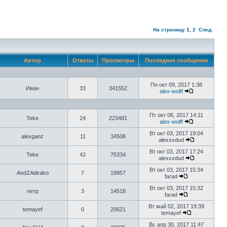
На страницу
1
,
2
След.
Автор
Ответы
Просмотры
Последнее сообщение
Пн окт 09, 2017 1:38
Иван
33
341552
alex-wolff
Пт окт 06, 2017 14:11
Teke
24
223481
alex-wolff
Вт окт 03, 2017 19:04
alexganz
11
34508
alexxxdud
Вт окт 03, 2017 17:24
Teke
42
75334
alexxxdud
Вт окт 03, 2017 15:34
AndZAdirako
7
19957
farad
Вт окт 03, 2017 15:32
петр
3
14518
farad
Вт май 02, 2017 19:39
temayef
0
20621
temayef
Вс апр 30, 2017 11:47