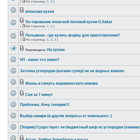
[
На страницу:
1
,
2
]
японская кухня
Тестирование японской полевой кухни G.Sakai
[
На страницу:
1
,
2
]
Пельмени - где купить форму для приготовления?
[
На страницу:
1
,
2
,
3
]
На кухню
Перемещена:
5П - какое это зерно?
Заточка углеродки (аогами супер) не на водных камнях.
Жизнь и смерть керамического ножика
Сая за 7 минут
Проблема. Хочу топорик!!!
Выбор накири (и другие вопросы от новенького :)
[Теория] Существует ли бюджетный шеф из углеродки (ламина
Arcos, Zwilling TwineSharp и мусат.