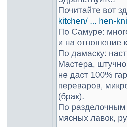
Почитайте вот з
kitchen/ ... hen-kn
По Самуре: много
и на отношение к
По дамаску: нас
Мастера, штучно 
не даст 100% гар
переваров, микр
(брак).
По разделочным 
мясных лавок, р