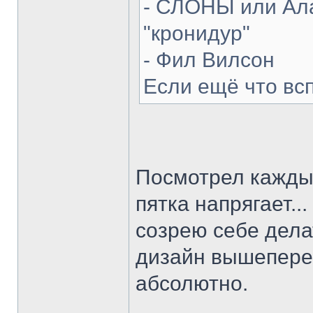
- СЛОНЫ или Ала
"кронидур"
- Фил Вилсон
Если ещё что вс
Посмотрел каждый
пятка напрягает...
созрею себе делат
дизайн вышепере
абсолютно.