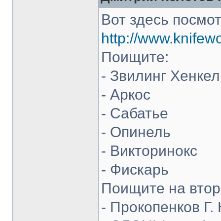
Вот здесь посмот
http://www.knifew
Поищите:
- Звилинг Хенкел
- Аркос
- Сабатье
- Опинель
- Викторинокс
- Фискарь
Поищите на втор
- Прокопенков Г. 