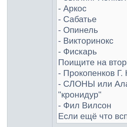
- Аркос
- Сабатье
- Опинель
- Викторинокс
- Фискарь
Поищите на втор
- Прокопенков Г. 
- СЛОНЫ или Ала
"кронидур"
- Фил Вилсон
Если ещё что вс