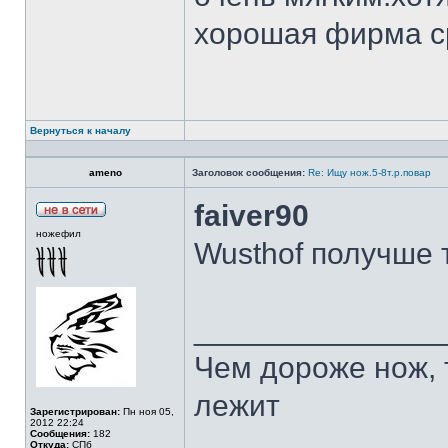
хорошая фирма с
Вернуться к началу
ameno
Заголовок сообщения:
Re: Ищу нож.5-8т.р.повар
faiver90
ножефил
Wusthof получше 
______________
Чем дороже нож, 
лежит
Зарегистрирован:
Пн ноя 05,
2012 22:24
Сообщения:
182
Откуда:
СПб