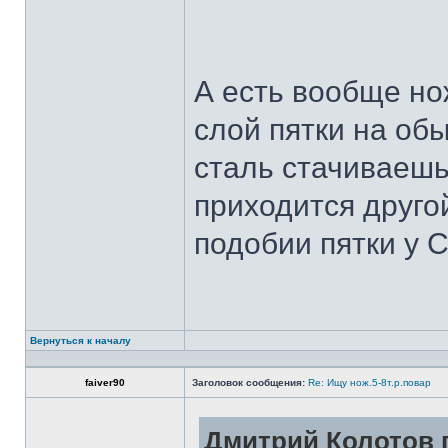
А есть вообще но
слой пятки на обы
сталь стачиваешь
приходится другой
подобии пятки у 
Вернуться к началу
faiver90
Заголовок сообщения:
Re: Ищу нож.5-8т.р.повар
Дмитрий Колотов п