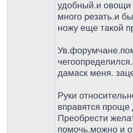
удобный.и овощи 
много резать.и бы
ножу еще такой п
Ув.форумчане.пом
чегоопределился.
дамаск меня. заце
Руки относительн
вправятся проще 
Преобрести желат
помочь.можно и о