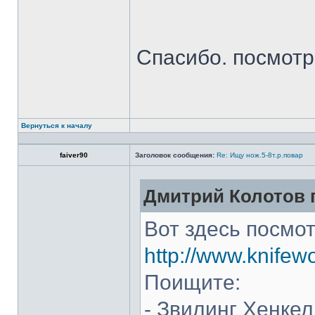
Спасибо. посмот
Вернуться к началу
faiver90
Заголовок сообщения:
Re: Ищу нож.5-8т.р.повар
Дмитрий Колотов п
Вот здесь посмот
http://www.knifew
Поищите:
- Звилинг Хенкел