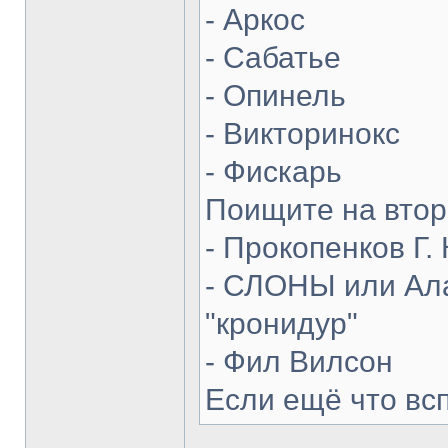
- Аркос
- Сабатье
- Опинель
- Викторинокс
- Фискарь
Поищите на втор
- Прокопенков Г. 
- СЛОНЫ или Ала
"кронидур"
- Фил Вилсон
Если ещё что вс