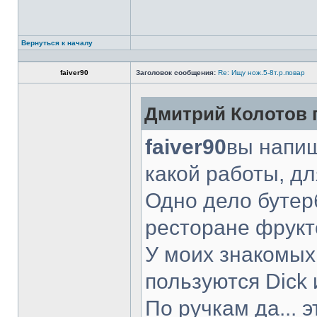
Вернуться к началу
faiver90
Заголовок сообщения:
Re: Ищу нож.5-8т.р.повар
Дмитрий Колотов п
faiver90
вы напиш
какой работы, д
Одно дело бутер
ресторане фрукт
У моих знакомых
пользуются Dick 
По ручкам да... 