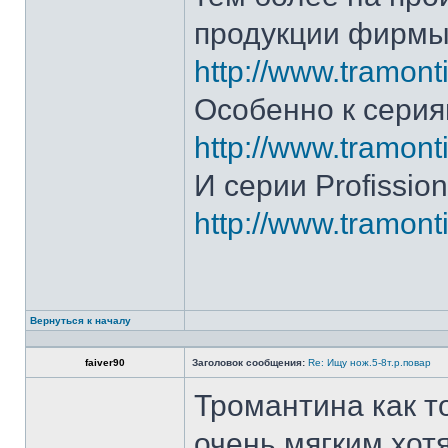
продукции фирмы 
http://www.tramonti
Особенно к серия
http://www.tramonti
И серии Profission
http://www.tramonti
Вернуться к началу
faiver90
Заголовок сообщения:
Re: Ищу нож.5-8т.р.повар
Тромантина как т
очень мягким.хот