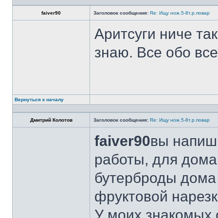
faiver90
Заголовок сообщения:
Re: Ищу нож.5-8т.р.повар
Аритсуги ниче та
знаю. Все обо вс
Вернуться к началу
Дмитрий Колотов
Заголовок сообщения:
Re: Ищу нож.5-8т.р.повар
faiver90
вы напиши
работы, для дома
бутерброды дома 
фруктовой нарезк
У моих знакомых 