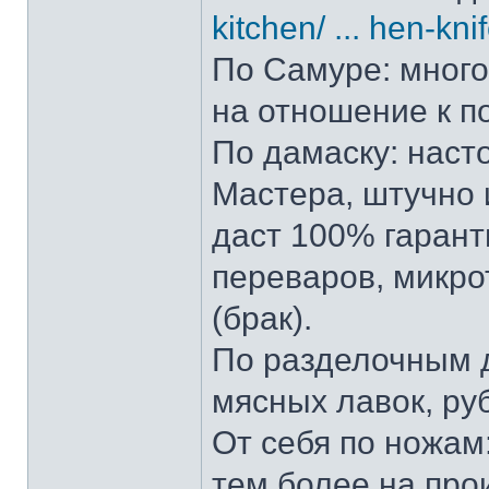
kitchen/ ... hen-kni
По Самуре: много 
на отношение к п
По дамаску: наст
Мастера, штучно и
даст 100% гарант
переваров, микро
(брак).
По разделочным д
мясных лавок, ру
От себя по ножам:
тем более на прои