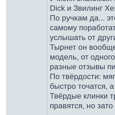
Dick и Звилинг Хе
По ручкам да... э
самому поработат
услышать от други
Тырнет он вообще 
модель, от одног
разные отзывы пи
По твёрдости: мяг
быстро точатся, а
Твёрдые клинки т
правятся, но зато