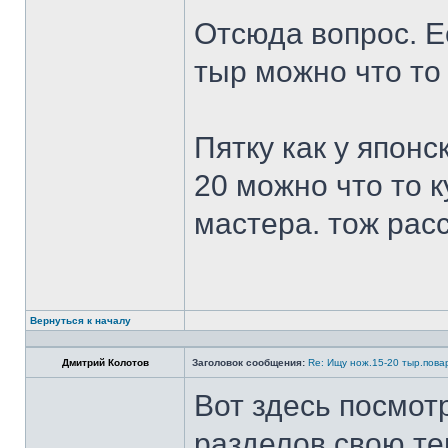
Отсюда вопрос. Ес
тыр можно что то
Пятку как у японс
20 можно что то к
мастера. тож рас
Вернуться к началу
Дмитрий Колотов
Заголовок сообщения:
Re: Ищу нож.15-20 тыр.пова
Вот здесь посмот
разделов свою те