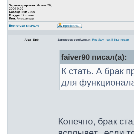
Зарегистрирован:
Чт ноя 26,
2009 0:56
Сообщения:
2305
Откуда:
Эстония
Имя:
Александер
Вернуться к началу
Alex_Spb
Заголовок сообщения:
Re: Ищу нож.5-8т.р.повар
faiver90 писал(а):
К стать. А брак 
для функционал
Конечно, брак ста
всплывет...если т