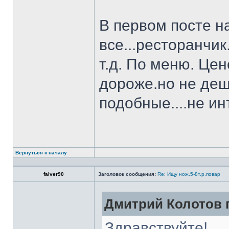
В первом посте н
все...ресторанчи
т.д. По меню. Це
дороже.но не деш
подобные....не и
Вернуться к началу
faiver90
Заголовок сообщения:
Re: Ищу нож.5-8т.р.повар
Дмитрий Колотов п
Здравствуйте!