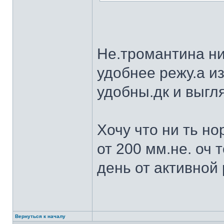
Не.тромантина ни
удобнее режу.а из
удобны.дк и выгля
Хочу что ни ть н
от 200 мм.не. оч 
день от активной 
Вернуться к началу