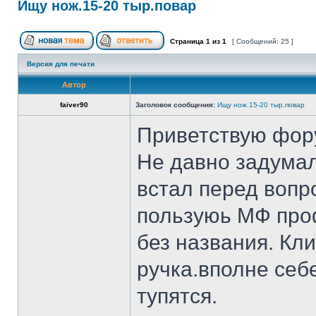
Ищу нож.15-20 тыр.повар
Страница
1
из
1
[ Сообщений: 25 ]
Версия для печати
Автор
faiver90
Заголовок сообщения:
Ищу нож.15-20 тыр.повар
Приветствую фор
Не давно задумал
встал перед вопр
пользуюь МФ проф
без названия. Кл
ручка.вполне себ
тупятся.