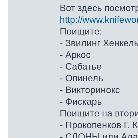
Вот здесь посмот
http://www.knifewo
Поищите:
- Звилинг Хенкел
- Аркос
- Сабатье
- Опинель
- Викторинокс
- Фискарь
Поищите на втор
- Прокопенков Г. К
- СЛОНЫ или Алан