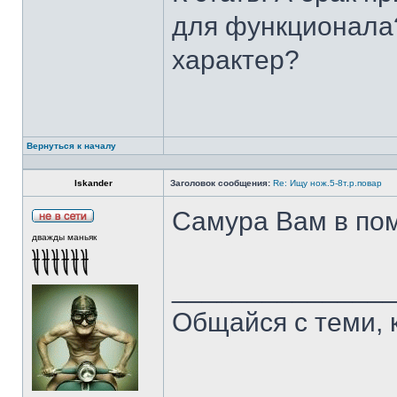
для функционала?
характер?
Вернуться к началу
Iskander
Заголовок сообщения:
Re: Ищу нож.5-8т.р.повар
Самура Вам в пом
дважды маньяк
______________
Общайся с теми, 