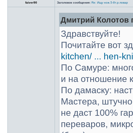
faiver90
Заголовок сообщения:
Re: Ищу нож.5-8т.р.повар
Дмитрий Колотов п
Здравствуйте!
Почитайте вот з
kitchen/ ... hen-kn
По Самуре: много
и на отношение к
По дамаску: нас
Мастера, штучно 
не даст 100% гар
переваров, микр