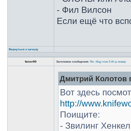
- Фил Вилсон
Если ещё что всп
Вернуться к началу
faiver90
Заголовок сообщения:
Re: Ищу нож.5-8т.р.повар
Дмитрий Колотов п
Вот здесь посмот
http://www.knifew
Поищите:
- Звилинг Хенкел