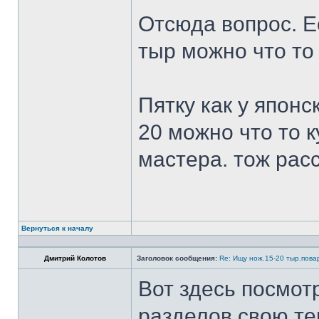
Отсюда вопрос. Ес
тыр можно что то
Пятку как у японс
20 можно что то к
мастера. тож рас
Вернуться к началу
Дмитрий Колотов
Заголовок сообщения:
Re: Ищу нож.15-20 тыр.пова
Вот здесь посмот
разделов свою те