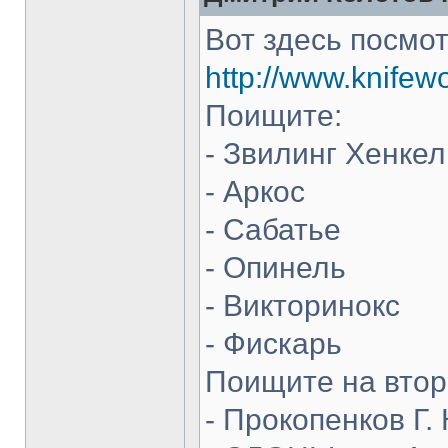
Вот здесь посмот
http://www.knifew
Поищите:
- Звилинг Хенкел
- Аркос
- Сабатье
- Опинель
- Викторинокс
- Фискарь
Поищите на втор
- Прокопенков Г. 