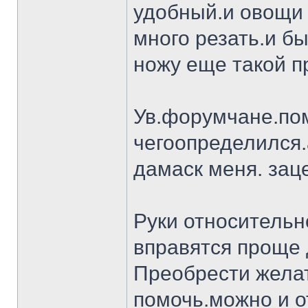
удобный.и овощи 
много резать.и бы
ножу еще такой п
Ув.форумчане.пом
чегоопределился.
дамаск меня. заце
Руки относительн
вправятся проще 
Преобрести желат
помочь.можно и о