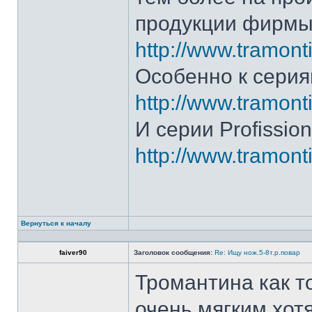
продукции фирмы 
http://www.tramonti
Особенно к серия
http://www.tramonti
И серии Profission
http://www.tramonti
Вернуться к началу
faiver90
Заголовок сообщения:
Re: Ищу нож.5-8т.р.повар
Тромантина как т
очень мягким.хот