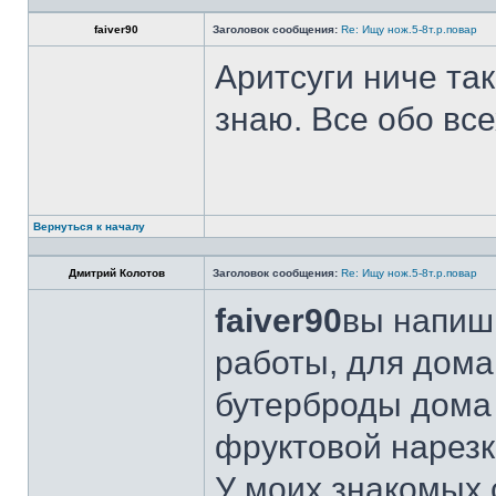
faiver90
Заголовок сообщения:
Re: Ищу нож.5-8т.р.повар
Аритсуги ниче та
знаю. Все обо вс
Вернуться к началу
Дмитрий Колотов
Заголовок сообщения:
Re: Ищу нож.5-8т.р.повар
faiver90
вы напиши
работы, для дома
бутерброды дома 
фруктовой нарезк
У моих знакомых 