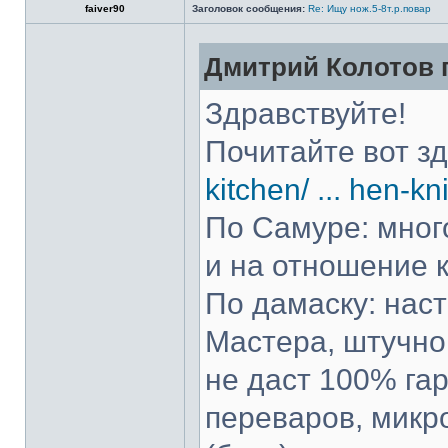
faiver90
Заголовок сообщения:
Re: Ищу нож.5-8т.р.повар
Дмитрий Колотов п
Здравствуйте!
Почитайте вот з
kitchen/ ... hen-kn
По Самуре: много
и на отношение к
По дамаску: нас
Мастера, штучно 
не даст 100% гар
переваров, микр