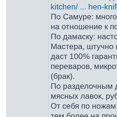
kitchen/ ... hen-kni
По Самуре: много 
на отношение к п
По дамаску: наст
Мастера, штучно и
даст 100% гарант
переваров, микро
(брак).
По разделочным д
мясных лавок, ру
От себя по ножам:
тем более на прои