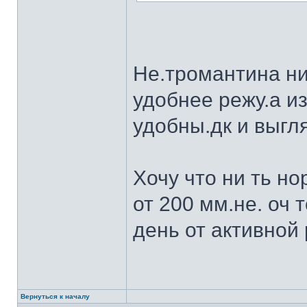
Не.тромантина ни
удобнее режу.а из
удобны.дк и выгля
Хочу что ни ть н
от 200 мм.не. оч 
день от активной 
Вернуться к началу