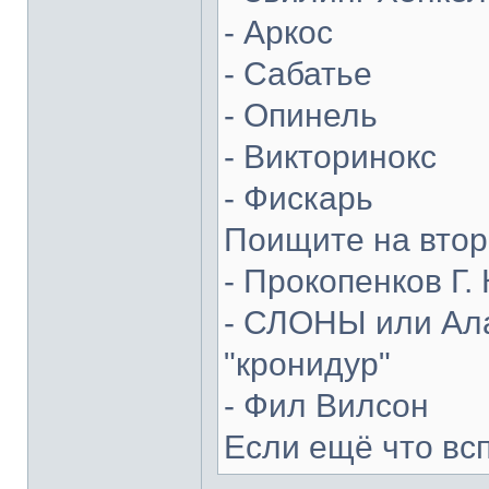
- Аркос
- Сабатье
- Опинель
- Викторинокс
- Фискарь
Поищите на втор
- Прокопенков Г. 
- СЛОНЫ или Ала
"кронидур"
- Фил Вилсон
Если ещё что вс