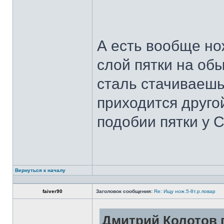
А есть вообще но
слой пятки на обы
сталь стачиваешь
приходится другой
подобии пятки у 
Вернуться к началу
faiver90
Заголовок сообщения:
Re: Ищу нож.5-8т.р.повар
Дмитрий Колотов п