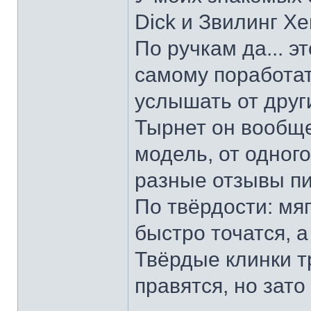
Dick и Звилинг Хе
По ручкам да... э
самому поработат
услышать от други
Тырнет он вообще 
модель, от одног
разные отзывы пи
По твёрдости: мяг
быстро точатся, а
Твёрдые клинки т
правятся, но зато