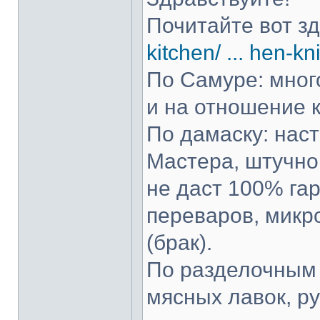
Почитайте вот з
kitchen/ ... hen-kn
По Самуре: много
и на отношение к
По дамаску: нас
Мастера, штучно 
не даст 100% гар
переваров, микр
(брак).
По разделочным 
мясных лавок, р