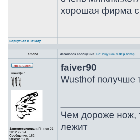
хорошая фирма с
Вернуться к началу
ameno
Заголовок сообщения:
Re: Ищу нож.5-8т.р.повар
faiver90
ножефил
Wusthof получше 
______________
Чем дороже нож, 
лежит
Зарегистрирован:
Пн ноя 05,
2012 22:24
Сообщения:
182
Откуда:
СПб