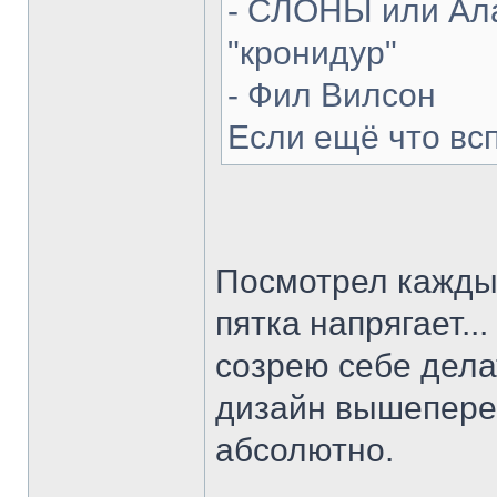
- СЛОНЫ или Ала
"кронидур"
- Фил Вилсон
Если ещё что вс
Посмотрел каждый
пятка напрягает...
созрею себе делат
дизайн вышепере
абсолютно.