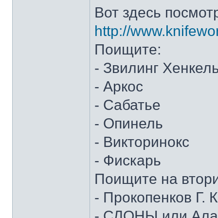
Вот здесь посмот
http://www.knifewo
Поищите:
- Звилинг Хенкел
- Аркос
- Сабатье
- Опинель
- Викторинокс
- Фискарь
Поищите на втор
- Прокопенков Г. К
- СЛОНЫ или Алан