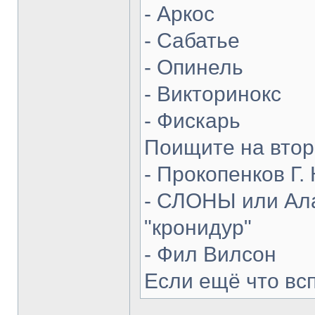
- Аркос
- Сабатье
- Опинель
- Викторинокс
- Фискарь
Поищите на втор
- Прокопенков Г. 
- СЛОНЫ или Ала
"кронидур"
- Фил Вилсон
Если ещё что вс