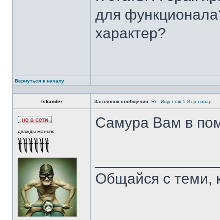
для функционала?
характер?
Вернуться к началу
Iskander
Заголовок сообщения:
Re: Ищу нож.5-8т.р.повар
Самура Вам в пом
дважды маньяк
______________
Общайся с теми, 