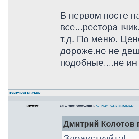
В первом посте н
все...ресторанчи
т.д. По меню. Це
дороже.но не деш
подобные....не и
Вернуться к началу
faiver90
Заголовок сообщения:
Re: Ищу нож.5-8т.р.повар
Дмитрий Колотов п
Здравствуйте!