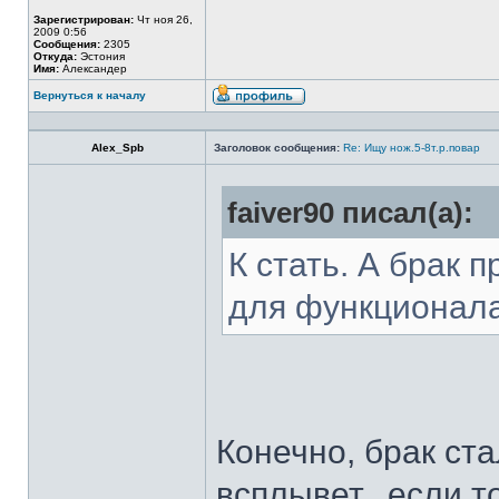
Зарегистрирован:
Чт ноя 26,
2009 0:56
Сообщения:
2305
Откуда:
Эстония
Имя:
Александер
Вернуться к началу
Alex_Spb
Заголовок сообщения:
Re: Ищу нож.5-8т.р.повар
faiver90 писал(а):
К стать. А брак 
для функционал
Конечно, брак ста
всплывет...если т