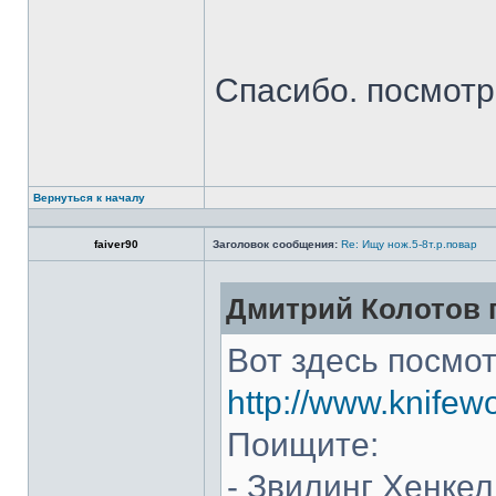
Спасибо. посмот
Вернуться к началу
faiver90
Заголовок сообщения:
Re: Ищу нож.5-8т.р.повар
Дмитрий Колотов п
Вот здесь посмот
http://www.knifew
Поищите:
- Звилинг Хенкел