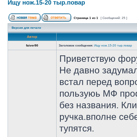
Ищу нож.15-20 тыр.повар
Страница
1
из
1
[ Сообщений: 25 ]
Версия для печати
Автор
faiver90
Заголовок сообщения:
Ищу нож.15-20 тыр.повар
Приветствую фор
Не давно задумал
встал перед вопр
пользуюь МФ проф
без названия. Кл
ручка.вполне себ
тупятся.