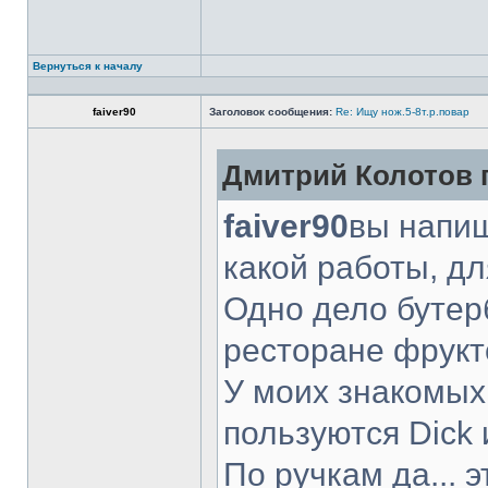
Вернуться к началу
faiver90
Заголовок сообщения:
Re: Ищу нож.5-8т.р.повар
Дмитрий Колотов п
faiver90
вы напиш
какой работы, д
Одно дело бутер
ресторане фрукт
У моих знакомых
пользуются Dick 
По ручкам да... 