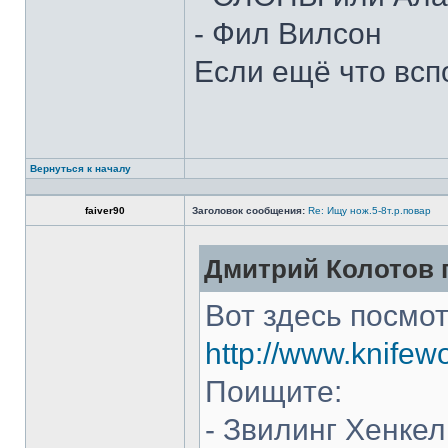
- Фил Вилсон
Если ещё что всп
Вернуться к началу
faiver90
Заголовок сообщения:
Re: Ищу нож.5-8т.р.повар
Дмитрий Колотов п
Вот здесь посмот
http://www.knifew
Поищите:
- Звилинг Хенкел