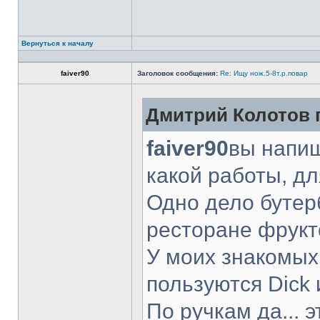
Вернуться к началу
faiver90
Заголовок сообщения:
Re: Ищу нож.5-8т.р.повар
Дмитрий Колотов п
faiver90
вы напиш
какой работы, д
Одно дело бутер
ресторане фрукт
У моих знакомых
пользуются Dick 
По ручкам да... 