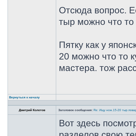
Отсюда вопрос. Ес
тыр можно что то
Пятку как у японс
20 можно что то к
мастера. тож рас
Вернуться к началу
Дмитрий Колотов
Заголовок сообщения:
Re: Ищу нож.15-20 тыр.пова
Вот здесь посмот
разделов свою те