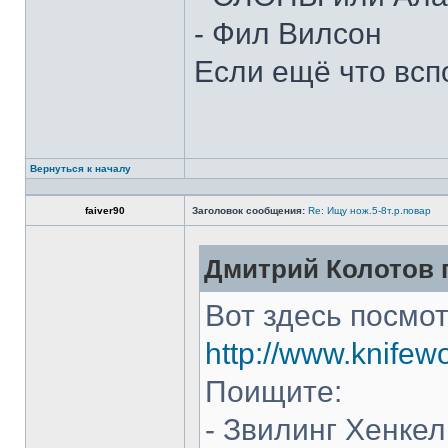
- Фил Вилсон
Если ещё что всп
Вернуться к началу
faiver90
Заголовок сообщения:
Re: Ищу нож.5-8т.р.повар
Дмитрий Колотов п
Вот здесь посмот
http://www.knifew
Поищите:
- Звилинг Хенкел