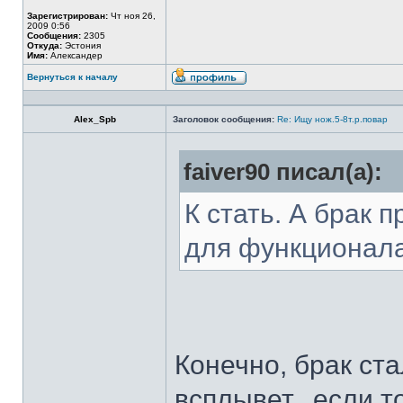
Зарегистрирован:
Чт ноя 26,
2009 0:56
Сообщения:
2305
Откуда:
Эстония
Имя:
Александер
Вернуться к началу
Alex_Spb
Заголовок сообщения:
Re: Ищу нож.5-8т.р.повар
faiver90 писал(а):
К стать. А брак 
для функционал
Конечно, брак ста
всплывет...если т