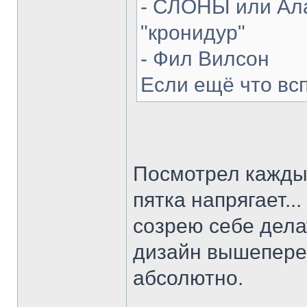
- СЛОНЫ или Ала
"кронидур"
- Фил Вилсон
Если ещё что вс
Посмотрел каждый
пятка напрягает...
созрею себе делат
дизайн вышепере
абсолютно.