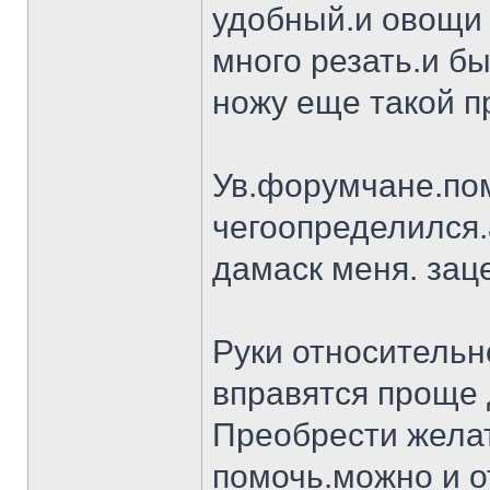
удобный.и овощи 
много резать.и бы
ножу еще такой п
Ув.форумчане.пом
чегоопределился.
дамаск меня. заце
Руки относительн
вправятся проще 
Преобрести желат
помочь.можно и о