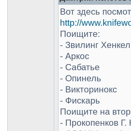
Вот здесь посмот
http://www.knifew
Поищите:
- Звилинг Хенкел
- Аркос
- Сабатье
- Опинель
- Викторинокс
- Фискарь
Поищите на втор
- Прокопенков Г. 