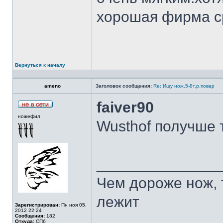
хорошая фирма с
Вернуться к началу
ameno
Заголовок сообщения:
Re: Ищу нож.5-8т.р.повар
faiver90
ножефил
Wusthof получше 
______________
Чем дороже нож, 
лежит
Зарегистрирован:
Пн ноя 05,
2012 22:24
Сообщения:
182
Откуда:
СПб