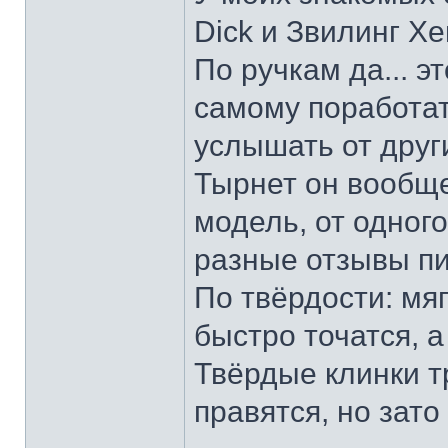
Dick и Звилинг Хе
По ручкам да... э
самому поработат
услышать от други
Тырнет он вообще 
модель, от одног
разные отзывы пи
По твёрдости: мяг
быстро точатся, а
Твёрдые клинки т
правятся, но зато