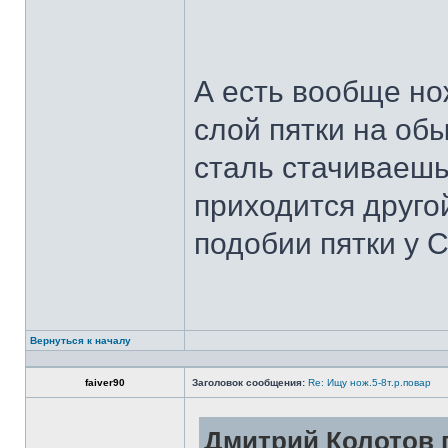
А есть вообще но
слой пятки на обы
сталь стачиваешь
приходится другой
подобии пятки у 
Вернуться к началу
faiver90
Заголовок сообщения:
Re: Ищу нож.5-8т.р.повар
Дмитрий Колотов п