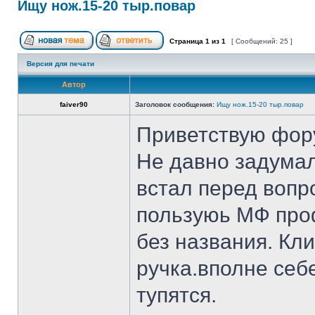
Ищу нож.15-20 тыр.повар
Страница
1
из
1
[ Сообщений: 25 ]
Версия для печати
Автор
faiver90
Заголовок сообщения:
Ищу нож.15-20 тыр.повар
Приветствую фор
Не давно задумал
встал перед вопр
пользуюь МФ проф
без названия. Кл
ручка.вполне себ
тупятся.