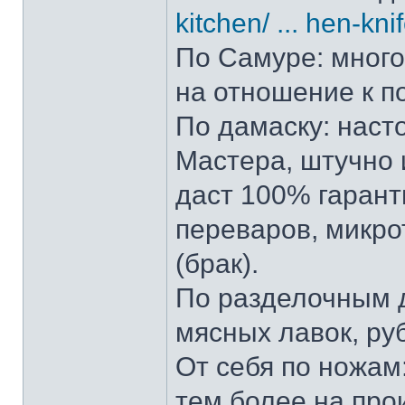
kitchen/ ... hen-kni
По Самуре: много 
на отношение к п
По дамаску: наст
Мастера, штучно и
даст 100% гарант
переваров, микро
(брак).
По разделочным д
мясных лавок, ру
От себя по ножам:
тем более на прои