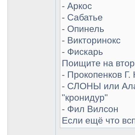
- Аркос
- Сабатье
- Опинель
- Викторинокс
- Фискарь
Поищите на втор
- Прокопенков Г. 
- СЛОНЫ или Ала
"кронидур"
- Фил Вилсон
Если ещё что вс