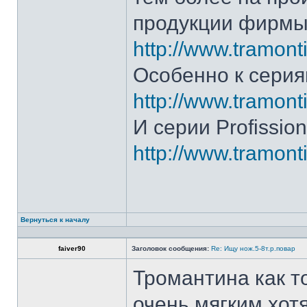
продукции фирмы 
http://www.tramonti
Особенно к серия
http://www.tramonti
И серии Profission
http://www.tramonti
Вернуться к началу
faiver90
Заголовок сообщения:
Re: Ищу нож.5-8т.р.повар
Тромантина как т
очень мягким.хот