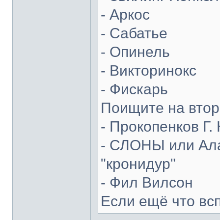
- Аркос
- Сабатье
- Опинель
- Викторинокс
- Фискарь
Поищите на втор
- Прокопенков Г. 
- СЛОНЫ или Ала
"кронидур"
- Фил Вилсон
Если ещё что вс