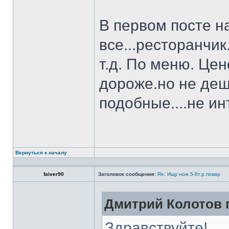
В первом посте н
все...ресторанчи
т.д. По меню. Це
дороже.но не деш
подобные....не и
Вернуться к началу
faiver90
Заголовок сообщения:
Re: Ищу нож.5-8т.р.повар
Дмитрий Колотов п
Здравствуйте!