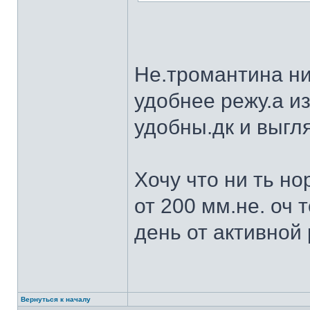
Не.тромантина ни
удобнее режу.а из
удобны.дк и выгля
Хочу что ни ть н
от 200 мм.не. оч 
день от активной 
Вернуться к началу