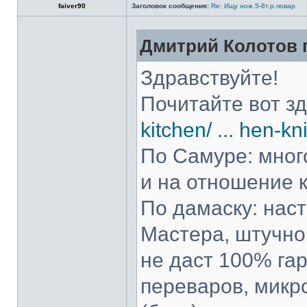
faiver90
Заголовок сообщения:
Re: Ищу нож.5-8т.р.повар
Дмитрий Колотов п
Здравствуйте!
Почитайте вот з
kitchen/ ... hen-kn
По Самуре: много
и на отношение к
По дамаску: нас
Мастера, штучно 
не даст 100% гар
переваров, микр