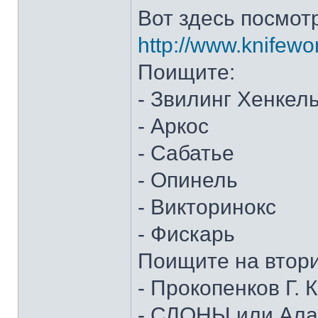
Вот здесь посмот
http://www.knifewo
Поищите:
- Звилинг Хенкел
- Аркос
- Сабатье
- Опинель
- Викторинокс
- Фискарь
Поищите на втор
- Прокопенков Г. К
- СЛОНЫ или Алан