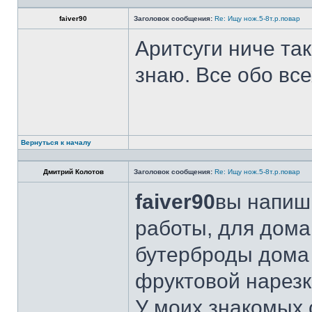
faiver90
Заголовок сообщения:
Re: Ищу нож.5-8т.р.повар
Аритсуги ниче та
знаю. Все обо вс
Вернуться к началу
Дмитрий Колотов
Заголовок сообщения:
Re: Ищу нож.5-8т.р.повар
faiver90
вы напиши
работы, для дома
бутерброды дома 
фруктовой нарезк
У моих знакомых 