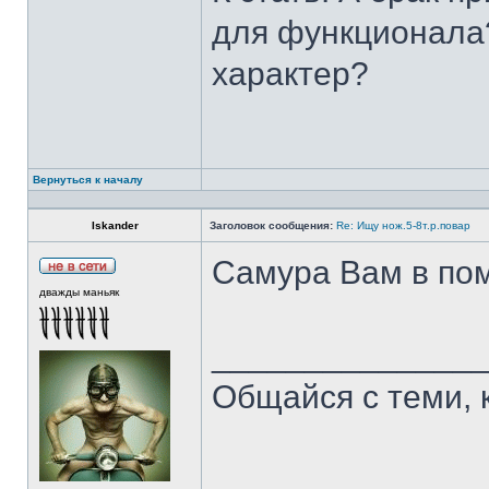
для функционала?
характер?
Вернуться к началу
Iskander
Заголовок сообщения:
Re: Ищу нож.5-8т.р.повар
Самура Вам в пом
дважды маньяк
______________
Общайся с теми, 