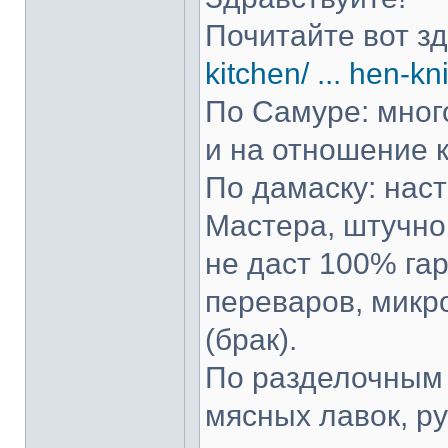
Почитайте вот з
kitchen/ ... hen-kn
По Самуре: много
и на отношение к
По дамаску: нас
Мастера, штучно 
не даст 100% гар
переваров, микр
(брак).
По разделочным 
мясных лавок, р