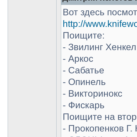
Вот здесь посмот
http://www.knifew
Поищите:
- Звилинг Хенкел
- Аркос
- Сабатье
- Опинель
- Викторинокс
- Фискарь
Поищите на втор
- Прокопенков Г. 