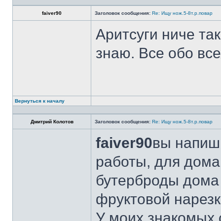
faiver90
Заголовок сообщения:
Re: Ищу нож.5-8т.р.повар
Аритсуги ниче та
знаю. Все обо вс
Вернуться к началу
Дмитрий Колотов
Заголовок сообщения:
Re: Ищу нож.5-8т.р.повар
faiver90
вы напиши
работы, для дома
бутерброды дома 
фруктовой нарезк
У моих знакомых 