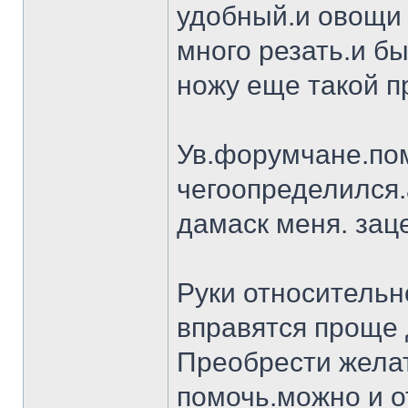
удобный.и овощи 
много резать.и бы
ножу еще такой п
Ув.форумчане.пом
чегоопределился.
дамаск меня. заце
Руки относительн
вправятся проще 
Преобрести желат
помочь.можно и о