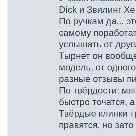
Dick и Звилинг Хе
По ручкам да... э
самому поработат
услышать от други
Тырнет он вообще 
модель, от одног
разные отзывы пи
По твёрдости: мяг
быстро точатся, а
Твёрдые клинки т
правятся, но зато