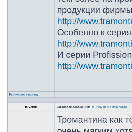
продукции фирмы 
http://www.tramonti
Особенно к серия
http://www.tramonti
И серии Profission
http://www.tramonti
Вернуться к началу
faiver90
Заголовок сообщения:
Re: Ищу нож.5-8т.р.повар
Тромантина как т
очень мягким.хот