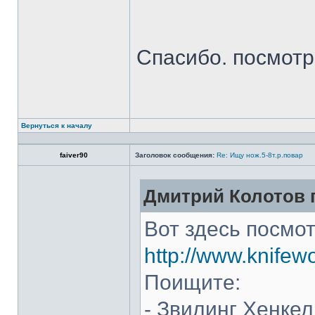
Спасибо. посмот
Вернуться к началу
faiver90
Заголовок сообщения:
Re: Ищу нож.5-8т.р.повар
Дмитрий Колотов п
Вот здесь посмот
http://www.knifew
Поищите:
- Звилинг Хенкел