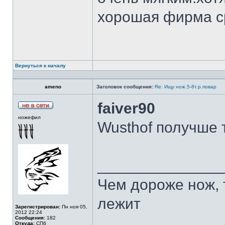
хорошая фирма с
Вернуться к началу
ameno
Заголовок сообщения:
Re: Ищу нож.5-8т.р.повар
faiver90
ножефил
Wusthof получше 
______________
Чем дороже нож, 
лежит
Зарегистрирован:
Пн ноя 05,
2012 22:24
Сообщения:
182
Откуда:
СПб