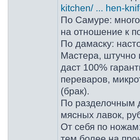
kitchen/ ... hen-kni
По Самуре: много 
на отношение к п
По дамаску: наст
Мастера, штучно и
даст 100% гарант
переваров, микро
(брак).
По разделочным д
мясных лавок, ру
От себя по ножам:
тем более на прои