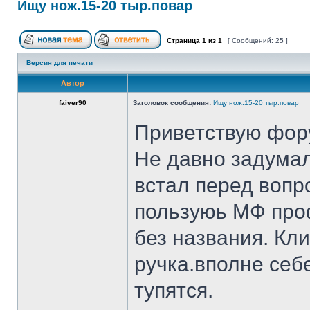
Ищу нож.15-20 тыр.повар
Страница
1
из
1
[ Сообщений: 25 ]
Версия для печати
Автор
faiver90
Заголовок сообщения:
Ищу нож.15-20 тыр.повар
Приветствую фор
Не давно задумал
встал перед вопр
пользуюь МФ проф
без названия. Кл
ручка.вполне себ
тупятся.