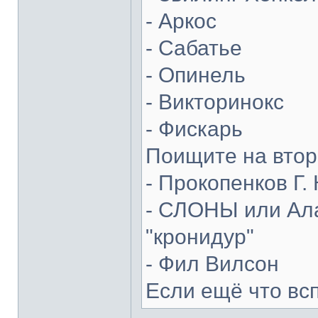
- Аркос
- Сабатье
- Опинель
- Викторинокс
- Фискарь
Поищите на втор
- Прокопенков Г. 
- СЛОНЫ или Ала
"кронидур"
- Фил Вилсон
Если ещё что вс