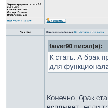
Зарегистрирован:
Чт ноя 26,
2009 0:56
Сообщения:
2305
Откуда:
Эстония
Имя:
Александер
Вернуться к началу
Alex_Spb
Заголовок сообщения:
Re: Ищу нож.5-8т.р.повар
faiver90 писал(а):
К стать. А брак 
для функционал
Конечно, брак ста
всплывет...если т