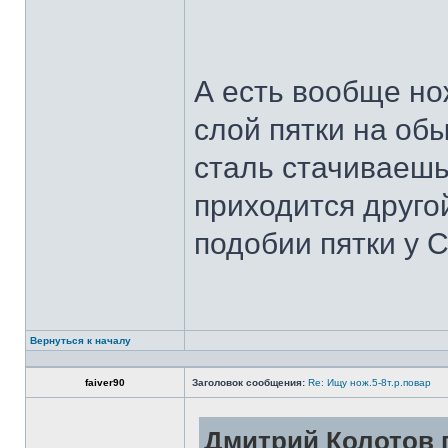
А есть вообще но
слой пятки на обы
сталь стачиваешь
приходится другой
подобии пятки у 
Вернуться к началу
faiver90
Заголовок сообщения:
Re: Ищу нож.5-8т.р.повар
Дмитрий Колотов п