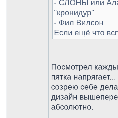
- СЛОНЫ или Ала
"кронидур"
- Фил Вилсон
Если ещё что вс
Посмотрел каждый
пятка напрягает...
созрею себе делат
дизайн вышепере
абсолютно.