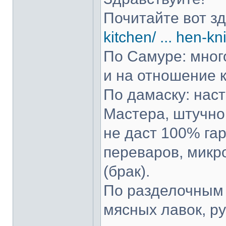
Почитайте вот з
kitchen/ ... hen-kn
По Самуре: много
и на отношение к
По дамаску: нас
Мастера, штучно 
не даст 100% гар
переваров, микр
(брак).
По разделочным 
мясных лавок, р