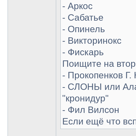
- Аркос
- Сабатье
- Опинель
- Викторинокс
- Фискарь
Поищите на втор
- Прокопенков Г. 
- СЛОНЫ или Ала
"кронидур"
- Фил Вилсон
Если ещё что вс