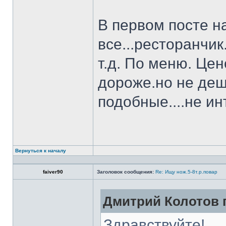
В первом посте н
все...ресторанчи
т.д. По меню. Це
дороже.но не деш
подобные....не и
Вернуться к началу
faiver90
Заголовок сообщения:
Re: Ищу нож.5-8т.р.повар
Дмитрий Колотов п
Здравствуйте!