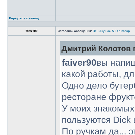
Вернуться к началу
faiver90
Заголовок сообщения:
Re: Ищу нож.5-8т.р.повар
Дмитрий Колотов п
faiver90
вы напиш
какой работы, д
Одно дело бутер
ресторане фрукт
У моих знакомых
пользуются Dick 
По ручкам да... 