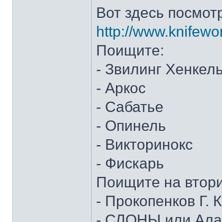
Вот здесь посмот
http://www.knifewo
Поищите:
- Звилинг Хенкел
- Аркос
- Сабатье
- Опинель
- Викторинокс
- Фискарь
Поищите на втор
- Прокопенков Г. К
- СЛОНЫ или Алан