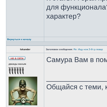
для функционала?
характер?
Вернуться к началу
Iskander
Заголовок сообщения:
Re: Ищу нож.5-8т.р.повар
Самура Вам в пом
дважды маньяк
______________
Общайся с теми, 