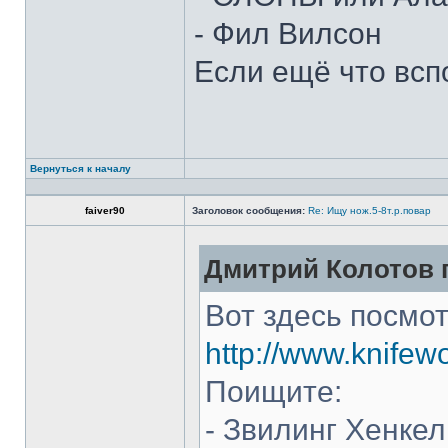
- Фил Вилсон
Если ещё что всп
Вернуться к началу
faiver90
Заголовок сообщения:
Re: Ищу нож.5-8т.р.повар
Дмитрий Колотов п
Вот здесь посмот
http://www.knifew
Поищите:
- Звилинг Хенкел