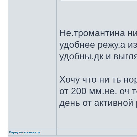
Не.тромантина ни
удобнее режу.а из
удобны.дк и выгля
Хочу что ни ть н
от 200 мм.не. оч 
день от активной 
Вернуться к началу