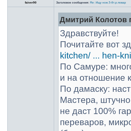
faiver90
Заголовок сообщения:
Re: Ищу нож.5-8т.р.повар
Дмитрий Колотов п
Здравствуйте!
Почитайте вот з
kitchen/ ... hen-kn
По Самуре: много
и на отношение к
По дамаску: нас
Мастера, штучно 
не даст 100% гар
переваров, микр