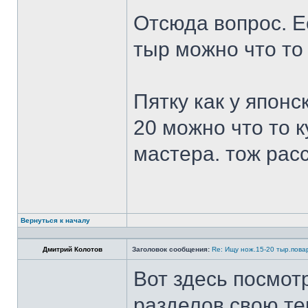
Отсюда вопрос. Ес
тыр можно что то
Пятку как у японс
20 можно что то к
мастера. тож рас
Вернуться к началу
Дмитрий Колотов
Заголовок сообщения:
Re: Ищу нож.15-20 тыр.пова
Вот здесь посмот
разделов свою те