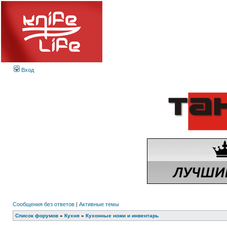
Вход
Сообщения без ответов
|
Активные темы
Список форумов
»
Кухня
»
Кухонные ножи и инвентарь