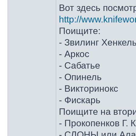
Вот здесь посмот
http://www.knifewo
Поищите:
- Звилинг Хенкел
- Аркос
- Сабатье
- Опинель
- Викторинокс
- Фискарь
Поищите на втор
- Прокопенков Г. К
- СЛОНЫ или Алан