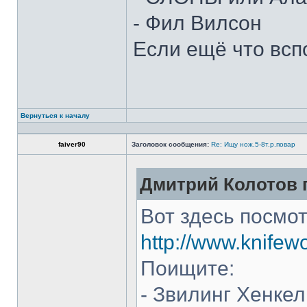
- Фил Вилсон
Если ещё что всп
Вернуться к началу
faiver90
Заголовок сообщения:
Re: Ищу нож.5-8т.р.повар
Дмитрий Колотов п
Вот здесь посмот
http://www.knifew
Поищите:
- Звилинг Хенкел