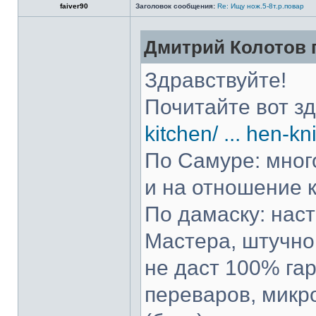
faiver90
Заголовок сообщения:
Re: Ищу нож.5-8т.р.повар
Дмитрий Колотов п
Здравствуйте!
Почитайте вот з
kitchen/ ... hen-kn
По Самуре: много
и на отношение к
По дамаску: нас
Мастера, штучно 
не даст 100% гар
переваров, микр