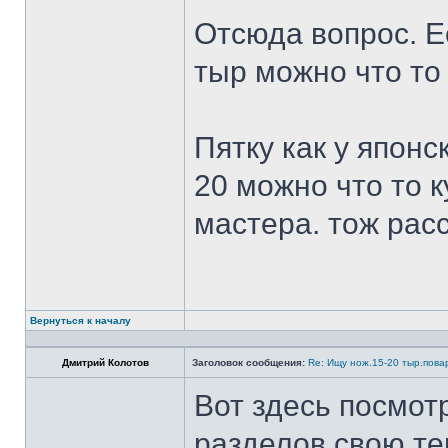
Отсюда вопрос. Ес
тыр можно что то
Пятку как у японс
20 можно что то к
мастера. тож рас
Вернуться к началу
Дмитрий Колотов
Заголовок сообщения:
Re: Ищу нож.15-20 тыр.пова
Вот здесь посмот
разделов свою те