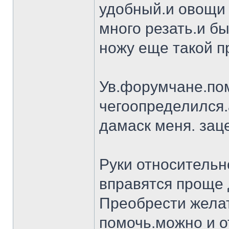
удобный.и овощи 
много резать.и бы
ножу еще такой п
Ув.форумчане.пом
чегоопределился.
дамаск меня. заце
Руки относительн
вправятся проще 
Преобрести желат
помочь.можно и о