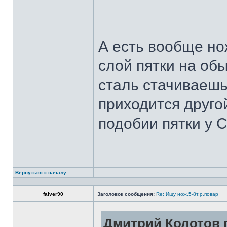
А есть вообще но
слой пятки на обы
сталь стачиваешь
приходится другой
подобии пятки у 
Вернуться к началу
faiver90
Заголовок сообщения:
Re: Ищу нож.5-8т.р.повар
Дмитрий Колотов п