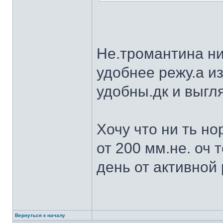
Не.тромантина ни
удобнее режу.а из
удобны.дк и выгля
Хочу что ни ть н
от 200 мм.не. оч 
день от активной 
Вернуться к началу