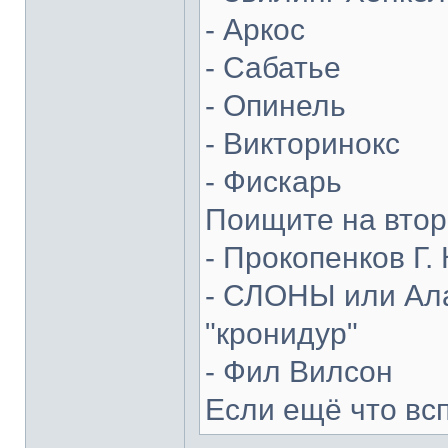
- Аркос
- Сабатье
- Опинель
- Викторинокс
- Фискарь
Поищите на втор
- Прокопенков Г. 
- СЛОНЫ или Ала
"кронидур"
- Фил Вилсон
Если ещё что вс