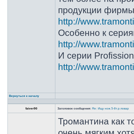
продукции фирмы 
http://www.tramonti
Особенно к серия
http://www.tramonti
И серии Profission
http://www.tramonti
Вернуться к началу
faiver90
Заголовок сообщения:
Re: Ищу нож.5-8т.р.повар
Тромантина как т
очень мягким.хот