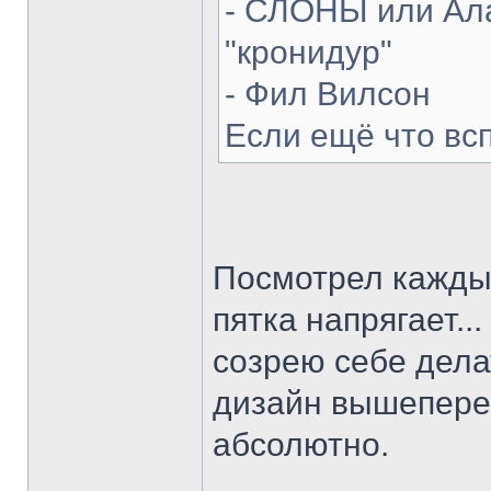
- СЛОНЫ или Ала
"кронидур"
- Фил Вилсон
Если ещё что вс
Посмотрел каждый
пятка напрягает...
созрею себе делат
дизайн вышепере
абсолютно.