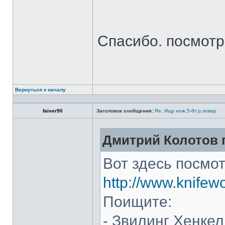
Спасибо. посмот
Вернуться к началу
faiver90
Заголовок сообщения:
Re: Ищу нож.5-8т.р.повар
Дмитрий Колотов п
Вот здесь посмот
http://www.knifew
Поищите:
- Звилинг Хенкел