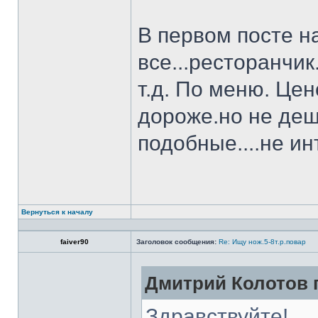
В первом посте н
все...ресторанчи
т.д. По меню. Це
дороже.но не деш
подобные....не и
Вернуться к началу
faiver90
Заголовок сообщения:
Re: Ищу нож.5-8т.р.повар
Дмитрий Колотов п
Здравствуйте!