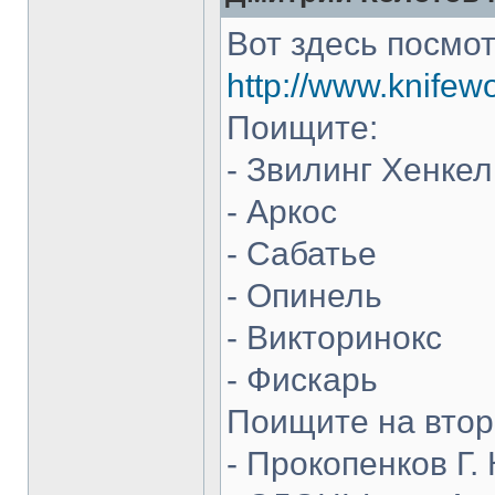
Вот здесь посмот
http://www.knifew
Поищите:
- Звилинг Хенкел
- Аркос
- Сабатье
- Опинель
- Викторинокс
- Фискарь
Поищите на втор
- Прокопенков Г. 