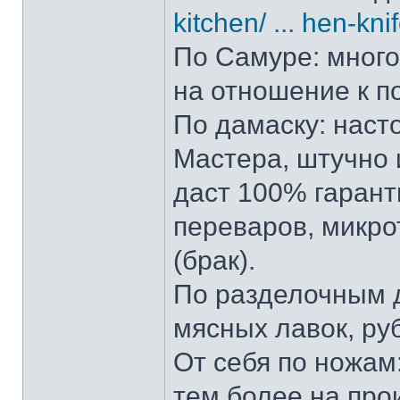
kitchen/ ... hen-kni
По Самуре: много 
на отношение к п
По дамаску: наст
Мастера, штучно и
даст 100% гарант
переваров, микро
(брак).
По разделочным д
мясных лавок, ру
От себя по ножам:
тем более на прои