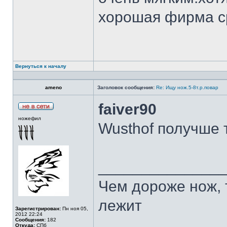
хорошая фирма с
Вернуться к началу
ameno
Заголовок сообщения:
Re: Ищу нож.5-8т.р.повар
faiver90
ножефил
Wusthof получше 
______________
Чем дороже нож, 
лежит
Зарегистрирован:
Пн ноя 05,
2012 22:24
Сообщения:
182
Откуда:
СПб