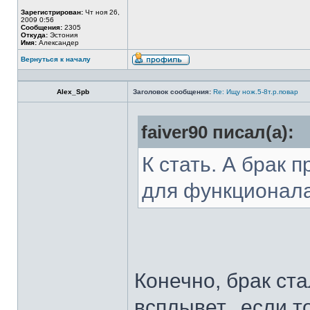
Зарегистрирован:
Чт ноя 26,
2009 0:56
Сообщения:
2305
Откуда:
Эстония
Имя:
Александер
Вернуться к началу
Alex_Spb
Заголовок сообщения:
Re: Ищу нож.5-8т.р.повар
faiver90 писал(а):
К стать. А брак 
для функционал
Конечно, брак ста
всплывет...если т