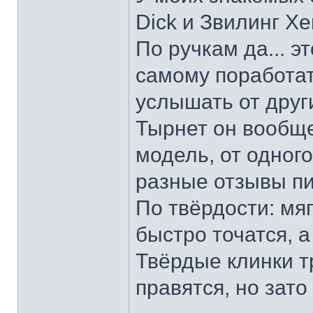
Dick и Звилинг Хе
По ручкам да... э
самому поработат
услышать от други
Тырнет он вообще 
модель, от одног
разные отзывы пи
По твёрдости: мяг
быстро точатся, а
Твёрдые клинки т
правятся, но зато