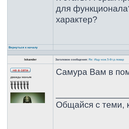
для функционала?
характер?
Вернуться к началу
Iskander
Заголовок сообщения:
Re: Ищу нож.5-8т.р.повар
Самура Вам в пом
дважды маньяк
______________
Общайся с теми, 