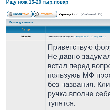
Ищу нож.15-20 тыр.повар
Страница
1
из
1
[ Сообщений: 25 ]
Версия для печати
Автор
faiver90
Заголовок сообщения:
Ищу нож.15-20 тыр.повар
Приветствую фор
Не давно задумал
встал перед вопр
пользуюь МФ проф
без названия. Кл
ручка.вполне себ
тупятся.