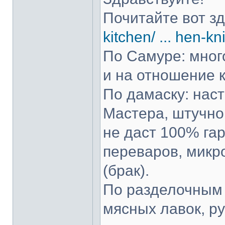
Почитайте вот з
kitchen/ ... hen-kn
По Самуре: много
и на отношение к
По дамаску: нас
Мастера, штучно 
не даст 100% гар
переваров, микр
(брак).
По разделочным 
мясных лавок, р