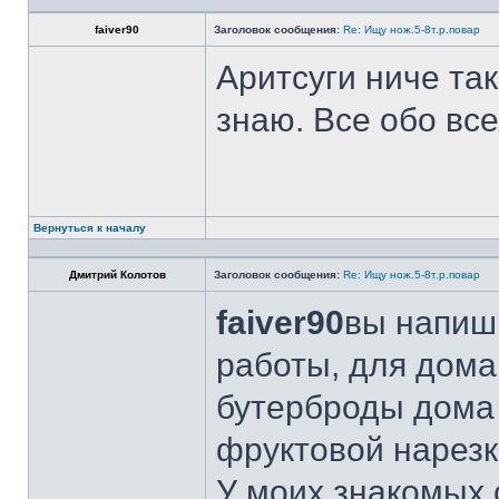
faiver90
Заголовок сообщения:
Re: Ищу нож.5-8т.р.повар
Аритсуги ниче та
знаю. Все обо вс
Вернуться к началу
Дмитрий Колотов
Заголовок сообщения:
Re: Ищу нож.5-8т.р.повар
faiver90
вы напиши
работы, для дома
бутерброды дома 
фруктовой нарезк
У моих знакомых 