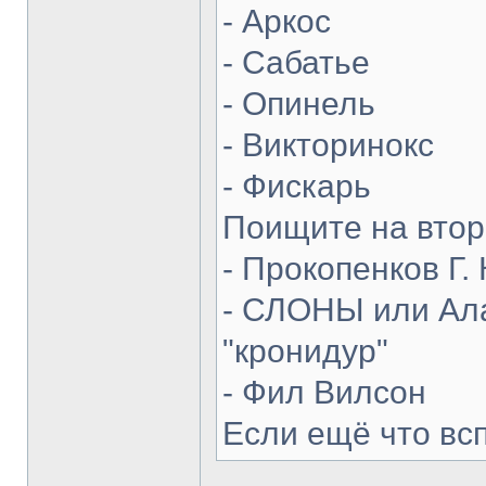
- Аркос
- Сабатье
- Опинель
- Викторинокс
- Фискарь
Поищите на втор
- Прокопенков Г. 
- СЛОНЫ или Ала
"кронидур"
- Фил Вилсон
Если ещё что вс