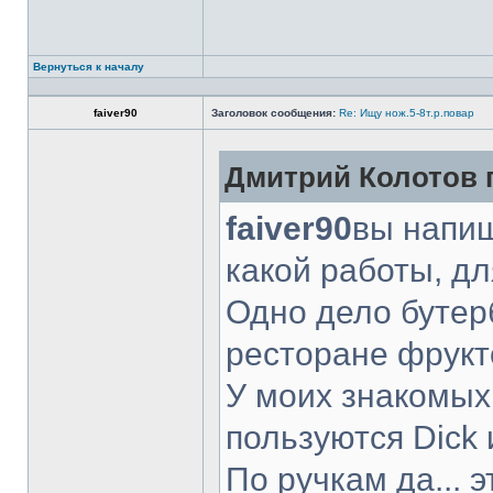
Вернуться к началу
faiver90
Заголовок сообщения:
Re: Ищу нож.5-8т.р.повар
Дмитрий Колотов п
faiver90
вы напиш
какой работы, д
Одно дело бутер
ресторане фрукт
У моих знакомых
пользуются Dick 
По ручкам да... 