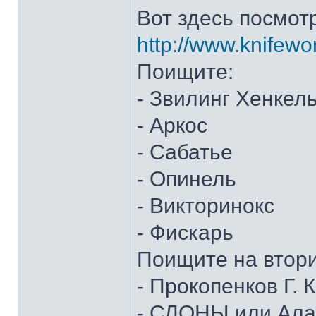
Вот здесь посмот
http://www.knifewo
Поищите:
- Звилинг Хенкел
- Аркос
- Сабатье
- Опинель
- Викторинокс
- Фискарь
Поищите на втор
- Прокопенков Г. К
- СЛОНЫ или Алан