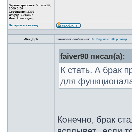
Зарегистрирован:
Чт ноя 26,
2009 0:56
Сообщения:
2305
Откуда:
Эстония
Имя:
Александер
Вернуться к началу
Alex_Spb
Заголовок сообщения:
Re: Ищу нож.5-8т.р.повар
faiver90 писал(а):
К стать. А брак 
для функционал
Конечно, брак ста
всплывет...если т