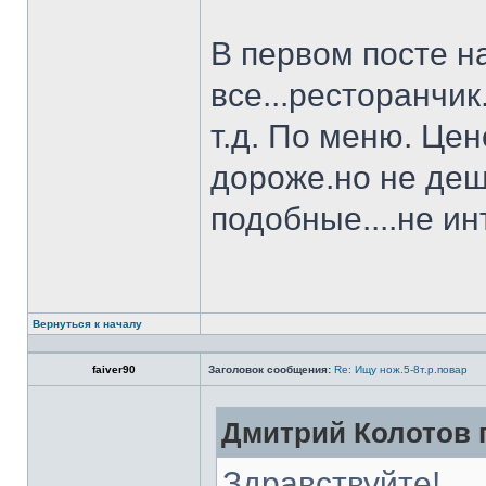
В первом посте н
все...ресторанчи
т.д. По меню. Це
дороже.но не деш
подобные....не и
Вернуться к началу
faiver90
Заголовок сообщения:
Re: Ищу нож.5-8т.р.повар
Дмитрий Колотов п
Здравствуйте!