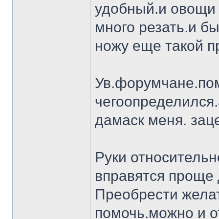
удобный.и овощи 
много резать.и бы
ножу еще такой п
Ув.форумчане.пом
чегоопределился.
дамаск меня. заце
Руки относительн
вправятся проще 
Преобрести желат
помочь.можно и о