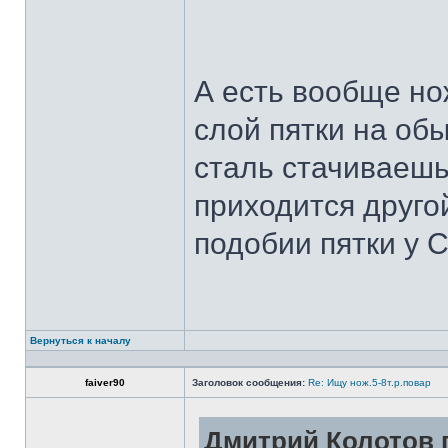
А есть вообще но
слой пятки на обы
сталь стачиваешь
приходится другой
подобии пятки у 
Вернуться к началу
faiver90
Заголовок сообщения:
Re: Ищу нож.5-8т.р.повар
Дмитрий Колотов п