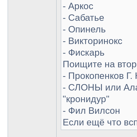
- Аркос
- Сабатье
- Опинель
- Викторинокс
- Фискарь
Поищите на втор
- Прокопенков Г. 
- СЛОНЫ или Ала
"кронидур"
- Фил Вилсон
Если ещё что вс