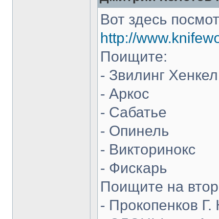
Вот здесь посмот
http://www.knifew
Поищите:
- Звилинг Хенкел
- Аркос
- Сабатье
- Опинель
- Викторинокс
- Фискарь
Поищите на втор
- Прокопенков Г. 