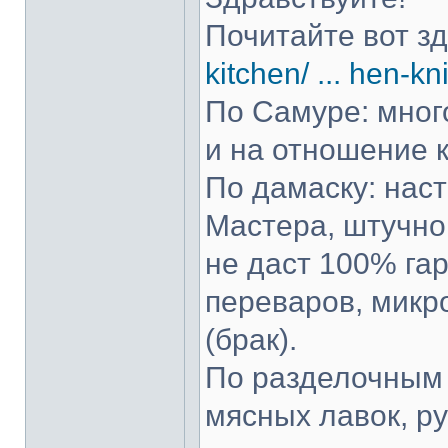
Почитайте вот з
kitchen/ ... hen-kn
По Самуре: много
и на отношение к
По дамаску: нас
Мастера, штучно 
не даст 100% гар
переваров, микр
(брак).
По разделочным 
мясных лавок, р