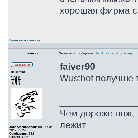
хорошая фирма с
Вернуться к началу
ameno
Заголовок сообщения:
Re: Ищу нож.5-8т.р.повар
faiver90
ножефил
Wusthof получше 
______________
Чем дороже нож, 
лежит
Зарегистрирован:
Пн ноя 05,
2012 22:24
Сообщения:
182
Откуда:
СПб