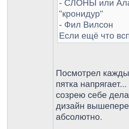
- СЛОНЫ или Ала
"кронидур"
- Фил Вилсон
Если ещё что вс
Посмотрел каждый
пятка напрягает...
созрею себе делат
дизайн вышепере
абсолютно.