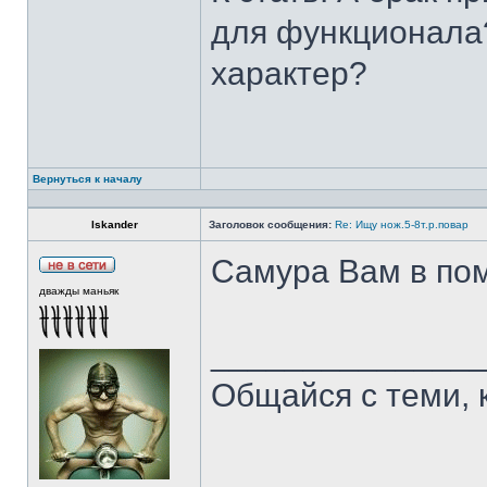
для функционала?
характер?
Вернуться к началу
Iskander
Заголовок сообщения:
Re: Ищу нож.5-8т.р.повар
Самура Вам в пом
дважды маньяк
______________
Общайся с теми, 