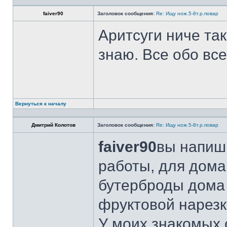
faiver90
Заголовок сообщения:
Re: Ищу нож.5-8т.р.повар
Аритсуги ниче та
знаю. Все обо вс
Вернуться к началу
Дмитрий Колотов
Заголовок сообщения:
Re: Ищу нож.5-8т.р.повар
faiver90
вы напиши
работы, для дома
бутерброды дома 
фруктовой нарезк
У моих знакомых 