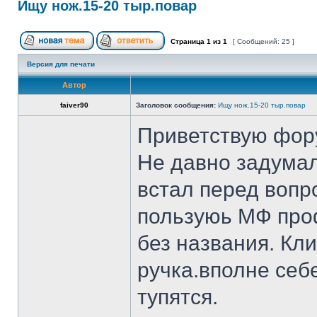
Ищу нож.15-20 тыр.повар
Страница
1
из
1
[ Сообщений: 25 ]
Версия для печати
Автор
faiver90
Заголовок сообщения:
Ищу нож.15-20 тыр.повар
Приветствую фор
Не давно задумал
встал перед вопр
пользуюь МФ проф
без названия. Кл
ручка.вполне себ
тупятся.