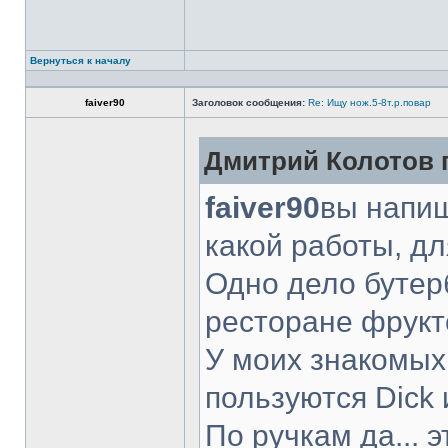
Вернуться к началу
faiver90
Заголовок сообщения:
Re: Ищу нож.5-8т.р.повар
Дмитрий Колотов п
faiver90
вы напиш
какой работы, д
Одно дело бутер
ресторане фрукт
У моих знакомых
пользуются Dick 
По ручкам да... 