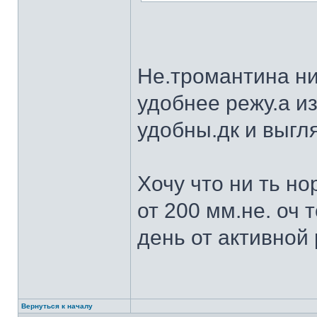
Не.тромантина ни
удобнее режу.а из
удобны.дк и выгля
Хочу что ни ть н
от 200 мм.не. оч 
день от активной 
Вернуться к началу