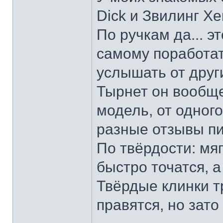
Dick и Звилинг Хе
По ручкам да... э
самому поработат
услышать от други
Тырнет он вообще 
модель, от одног
разные отзывы пи
По твёрдости: мяг
быстро точатся, а
Твёрдые клинки т
правятся, но зато