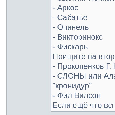
- Аркос
- Сабатье
- Опинель
- Викторинокс
- Фискарь
Поищите на втор
- Прокопенков Г. 
- СЛОНЫ или Ала
"кронидур"
- Фил Вилсон
Если ещё что вс