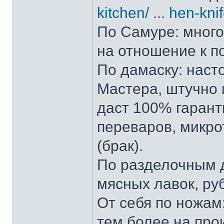
kitchen/ ... hen-kni
По Самуре: много 
на отношение к п
По дамаску: наст
Мастера, штучно и
даст 100% гарант
переваров, микро
(брак).
По разделочным д
мясных лавок, ру
От себя по ножам:
тем более на прои