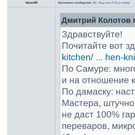
faiver90
Заголовок сообщения:
Re: Ищу нож.5-8т.р.повар
Дмитрий Колотов п
Здравствуйте!
Почитайте вот з
kitchen/ ... hen-kn
По Самуре: много
и на отношение к
По дамаску: нас
Мастера, штучно 
не даст 100% гар
переваров, микр