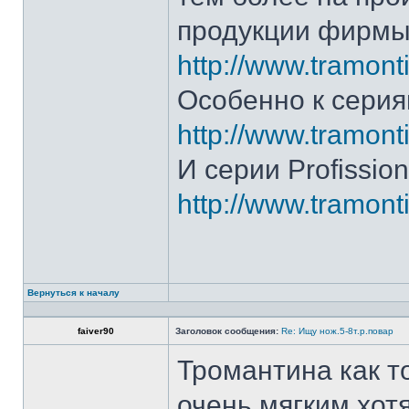
продукции фирмы 
http://www.tramonti
Особенно к серия
http://www.tramonti
И серии Profission
http://www.tramonti
Вернуться к началу
faiver90
Заголовок сообщения:
Re: Ищу нож.5-8т.р.повар
Тромантина как т
очень мягким.хот