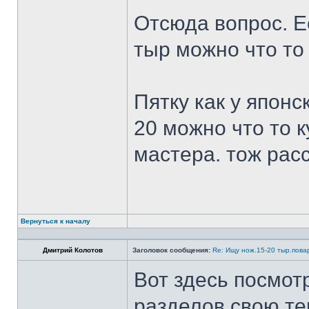
Отсюда вопрос. Ес
тыр можно что то
Пятку как у японс
20 можно что то к
мастера. тож рас
Вернуться к началу
Дмитрий Колотов
Заголовок сообщения:
Re: Ищу нож.15-20 тыр.пова
Вот здесь посмот
разделов свою те