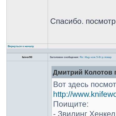
Спасибо. посмот
Вернуться к началу
faiver90
Заголовок сообщения:
Re: Ищу нож.5-8т.р.повар
Дмитрий Колотов п
Вот здесь посмот
http://www.knifew
Поищите:
- Звилинг Хенкел