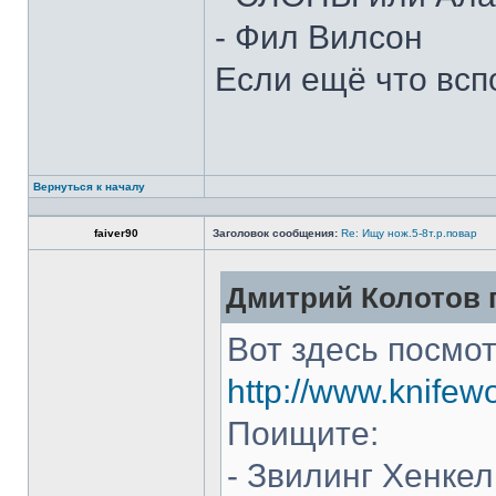
- Фил Вилсон
Если ещё что всп
Вернуться к началу
faiver90
Заголовок сообщения:
Re: Ищу нож.5-8т.р.повар
Дмитрий Колотов п
Вот здесь посмот
http://www.knifew
Поищите:
- Звилинг Хенкел