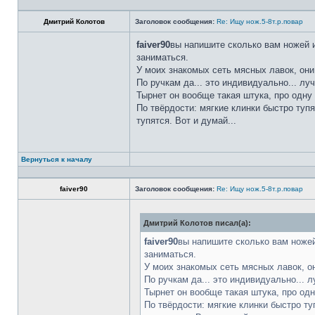
Дмитрий Колотов
Заголовок сообщения:
Re: Ищу нож.5-8т.р.повар
faiver90
вы напишите сколько вам ножей и
заниматься.
У моих знакомых сеть мясных лавок, они
По ручкам да... это индивидуально... лу
Тырнет он вообще такая штука, про одну 
По твёрдости: мягкие клинки быстро тупя
тупятся. Вот и думай...
Вернуться к началу
faiver90
Заголовок сообщения:
Re: Ищу нож.5-8т.р.повар
Дмитрий Колотов писал(а):
faiver90
вы напишите сколько вам ножей
заниматься.
У моих знакомых сеть мясных лавок, о
По ручкам да... это индивидуально... 
Тырнет он вообще такая штука, про одн
По твёрдости: мягкие клинки быстро ту