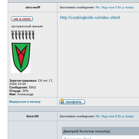
alex-wolff
Заголовок сообщения:
Re: Ищу нож.5-8т.р.повар
http://cookingknife.ru/index.shtml
заслуженный маньяк
Зарегистрирован:
Сб окт 17,
2009 23:05
Сообщения:
5902
Откуда:
SPb
Имя:
Александр
Вернуться к началу
faiver90
Заголовок сообщения:
Re: Ищу нож.5-8т.р.повар
Дмитрий Колотов писал(а):