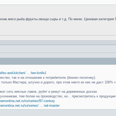
анчик.мясо.рыба.фрукты.овощи.сыры и т.д. По меню. Ценовая категория 
knifes-and-kitchen/ ... hen-knife1
чество, так и на отношение к потребителю (бизнес-политику).
только Мастера, штучно и дорого, при этом никто из них не даст 100% г
ат сеть мясных лавок, рубят и режут на деревянных досках.
кухонникам, тем более на производство, но... присмотритесь к продукци
ramontina.net.ru/ru/series/97-century
ramontina.net.ru/ru/series/ ... nal-master