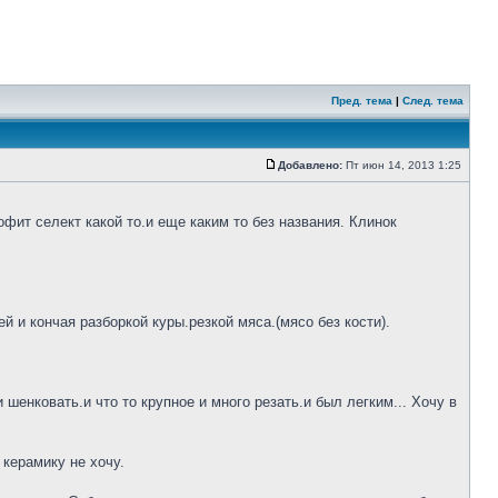
Пред. тема
|
След. тема
Добавлено:
Пт июн 14, 2013 1:25
фит селект какой то.и еще каким то без названия. Клинок
 и кончая разборкой куры.резкой мяса.(мясо без кости).
шенковать.и что то крупное и много резать.и был легким... Хочу в
 керамику не хочу.