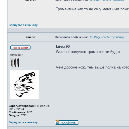
Тромантина как то не оч.у меня был.пок
Вернуться к началу
ameno
Заголовок сообщения:
Re: Ищу нож.5-8т.р.повар
faiver90
Wusthof получше трамонтинки будет.
ножефил
_________________
Чем дороже нож, тем выше полка на кот
Зарегистрирован:
Пн ноя 05,
2012 22:24
Сообщения:
182
Откуда:
СПб
Вернуться к началу