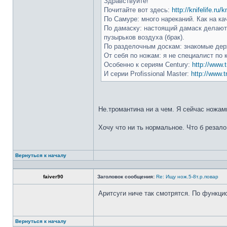
Здравствуйте!
Почитайте вот здесь:
http://knifelife.ru/
По Самуре: много нареканий. Как на ка
По дамаску: настоящий дамаск делают 
пузырьков воздуха (брак).
По разделочным доскам: знакомые держ
От себя по ножам: я не специалист по 
Особенно к сериям Century:
http://www.t
И серии Profissional Master:
http://www.t
Не.тромантина ни а чем. Я сейчас ножами
Хочу что ни ть нормальное. Что б резало
Вернуться к началу
faiver90
Заголовок сообщения:
Re: Ищу нож.5-8т.р.повар
Аритсуги ниче так смотрятся. По функци
Вернуться к началу