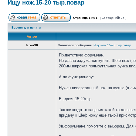
Ищу нож.15-20 тыр.повар
Страница
1
из
1
[ Сообщений: 25 ]
Версия для печати
Автор
faiver90
Заголовок сообщения:
Ищу нож.15-20 тыр.повар
Приветствую форумчан.
Не давно задумался купить Шеф нож (не 
200мм.широкая прямоугтльная ручка.впол
А по функционалу:
Нужен ниверсальный нож на кухню (в лич
Бюджет 15-20тыр.
Так же когда то заценил какой то дешеве
придачу к Шеф ножу еще такой присмотр
Ув.форумчане.помогите с выбором. Для че