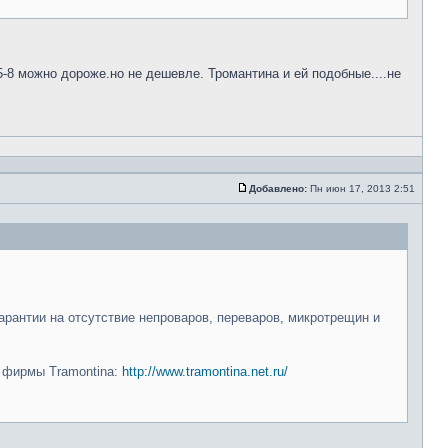
5-8 можно дороже.но не дешевле. Тромантина и ей подобные....не
Добавлено:
Пн июн 17, 2013 2:51
арантии на отсутствие непроваров, переваров, микротрещин и
и фирмы Tramontina:
http://www.tramontina.net.ru/