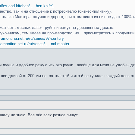
knifes-and-kitchen/ ... hen-knife1
чество, так и на отношение к потребителю (бизнес-политику).
только Мастера, штучно и дорого, при этом никто из них не даст 100% г
ат сеть мясных лавок, рубят и режут на деревянных досках.
кухонникам, тем более на производство, но... присмотритесь к продукци
ramontina.net.ru/ru/series/97-century
ramontina.net.ru/ru/series/ ... nal-master
 лучше и удобнее режу.а изх эко ручки...вообще для меня не удобны.дк
 все.длиной от 200 мм.не. оч толстый.и что б не тупился каждый день от
оналу не знаю. Все обо всех разное пишут