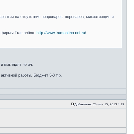
арантии на отсутствие непроваров, переваров, микротрещин и
и фирмы Tramontina:
http://www.tramontina.net.ru/
 и выглядят не оч.
 активной работы. Бюджет 5-8 т.р.
Добавлено:
Сб июн 15, 2013 4:19