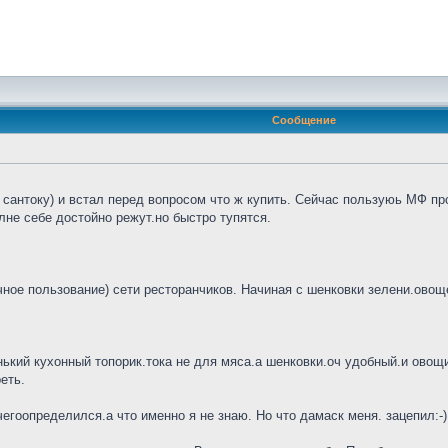
Сообщение
сантоку) и встал перед вопросом что ж купить. Сейчас пользуюь МФ про
не себе достойно режут.но быстро тупятся.
ное пользование) сети ресторанчиков. Начиная с шенковки зелени.овощей
нький кухонный топорик.тока не для мяса.а шенковки.оч удобный.и овощи 
еть.
гоопределился.а что именно я не знаю. Но что дамаск меня. зацепил:-)