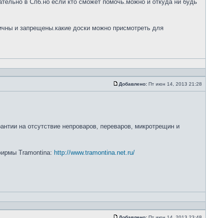
тельно в Спб.но если кто сможет помочь.можно и откуда ни будь
ничны и запрещены.какие доски можно присмотреть для
Добавлено:
Пт июн 14, 2013 21:28
рантии на отсутствие непроваров, переваров, микротрещин и
 фирмы Tramontina:
http://www.tramontina.net.ru/
Добавлено:
Пт июн 14, 2013 23:48