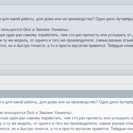
 для какой работы, для дома или на производство? Одно дело бутербро
 пользуются Dick и Звилинг Хенкельс.
чше один раз самому поработать, чем сто раз прочесть или услышать от д
и ту же модель, от одного и того же производителя, самые разные отзы
тся, но и быстро точатся, а то и просто мусатом правятся. Твёрдые клин
 и для какой работы, для дома или на производство? Одно дело бутерб
ни пользуются Dick и Звилинг Хенкельс.
лучше один раз самому поработать, чем сто раз прочесть или услышать от
у и ту же модель, от одного и того же производителя, самые разные отз
пятся, но и быстро точатся, а то и просто мусатом правятся. Твёрдые кл