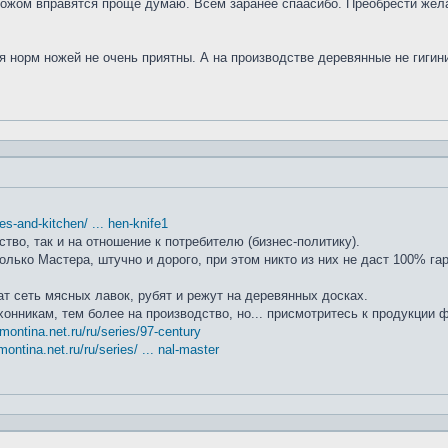
ножом вправятся проще думаю. Всем заранее спаасибо. Преобрести жела
я норм ножей не очень приятны. А на производстве деревянные не гиги
ifes-and-kitchen/ ... hen-knife1
ство, так и на отношение к потребителю (бизнес-политику).
лько Мастера, штучно и дорого, при этом никто из них не даст 100% га
т сеть мясных лавок, рубят и режут на деревянных досках.
хонникам, тем более на производство, но... присмотритесь к продукции
amontina.net.ru/ru/series/97-century
montina.net.ru/ru/series/ ... nal-master