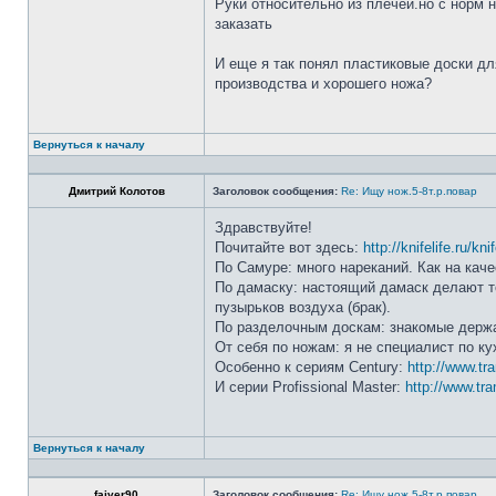
Руки относительно из плечей.но с норм 
заказать
И еще я так понял пластиковые доски дл
производства и хорошего ножа?
Вернуться к началу
Дмитрий Колотов
Заголовок сообщения:
Re: Ищу нож.5-8т.р.повар
Здравствуйте!
Почитайте вот здесь:
http://knifelife.ru/kn
По Самуре: много нареканий. Как на каче
По дамаску: настоящий дамаск делают то
пузырьков воздуха (брак).
По разделочным доскам: знакомые держа
От себя по ножам: я не специалист по ку
Особенно к сериям Century:
http://www.tr
И серии Profissional Master:
http://www.tra
Вернуться к началу
faiver90
Заголовок сообщения:
Re: Ищу нож.5-8т.р.повар