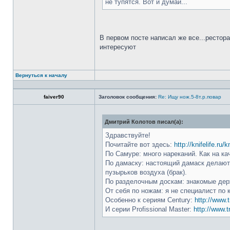
не тупятся. Вот и думай...
В первом посте написал же все...рестор
интересуют
Вернуться к началу
faiver90
Заголовок сообщения:
Re: Ищу нож.5-8т.р.повар
Дмитрий Колотов писал(а):
Здравствуйте!
Почитайте вот здесь:
http://knifelife.ru/
По Самуре: много нареканий. Как на ка
По дамаску: настоящий дамаск делают 
пузырьков воздуха (брак).
По разделочным доскам: знакомые держ
От себя по ножам: я не специалист по 
Особенно к сериям Century:
http://www.t
И серии Profissional Master:
http://www.t