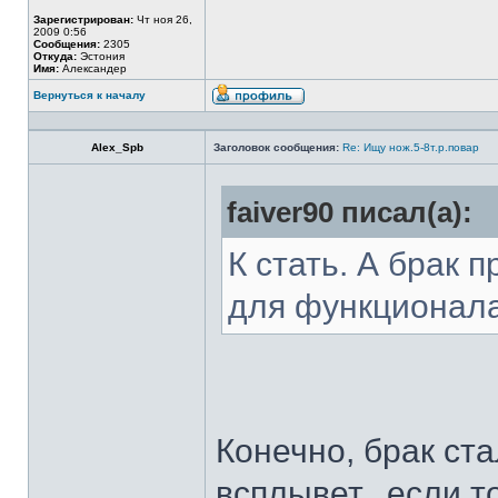
Зарегистрирован:
Чт ноя 26,
2009 0:56
Сообщения:
2305
Откуда:
Эстония
Имя:
Александер
Вернуться к началу
Alex_Spb
Заголовок сообщения:
Re: Ищу нож.5-8т.р.повар
faiver90 писал(а):
К стать. А брак 
для функционал
Конечно, брак ста
всплывет...если т