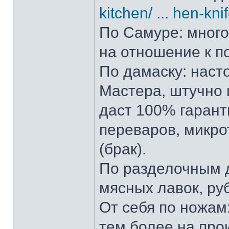
kitchen/ ... hen-kni
По Самуре: много 
на отношение к п
По дамаску: наст
Мастера, штучно и
даст 100% гарант
переваров, микро
(брак).
По разделочным д
мясных лавок, ру
От себя по ножам:
тем более на прои