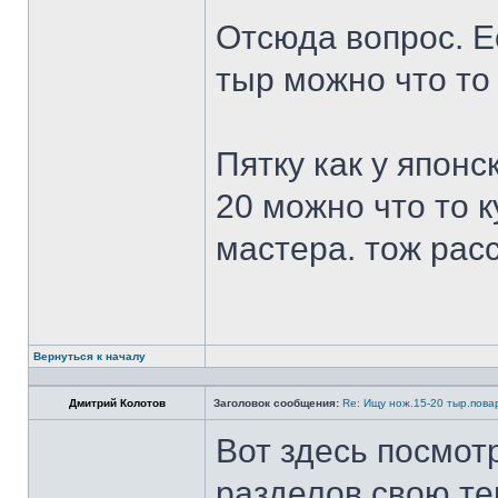
Отсюда вопрос. Ес
тыр можно что то
Пятку как у японс
20 можно что то к
мастера. тож рас
Вернуться к началу
Дмитрий Колотов
Заголовок сообщения:
Re: Ищу нож.15-20 тыр.пова
Вот здесь посмот
разделов свою те