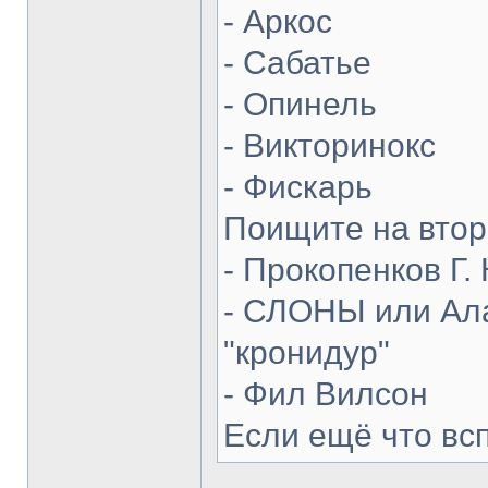
- Аркос
- Сабатье
- Опинель
- Викторинокс
- Фискарь
Поищите на втор
- Прокопенков Г. 
- СЛОНЫ или Ала
"кронидур"
- Фил Вилсон
Если ещё что вс