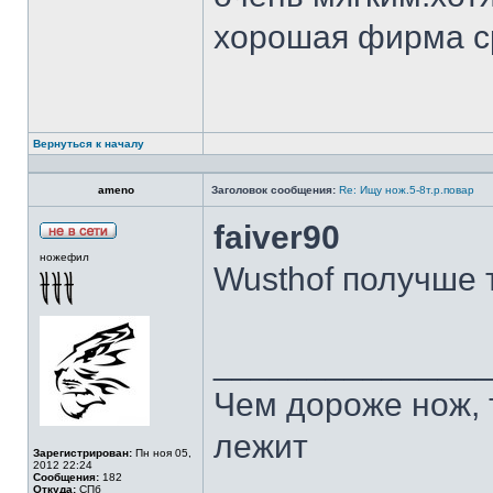
хорошая фирма с
Вернуться к началу
ameno
Заголовок сообщения:
Re: Ищу нож.5-8т.р.повар
faiver90
ножефил
Wusthof получше 
______________
Чем дороже нож, 
лежит
Зарегистрирован:
Пн ноя 05,
2012 22:24
Сообщения:
182
Откуда:
СПб