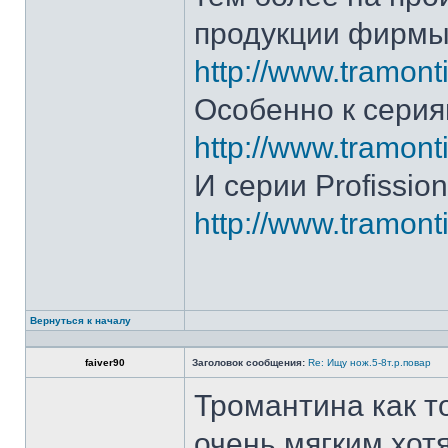
продукции фирмы 
http://www.tramonti
Особенно к серия
http://www.tramonti
И серии Profission
http://www.tramonti
Вернуться к началу
faiver90
Заголовок сообщения:
Re: Ищу нож.5-8т.р.повар
Тромантина как т
очень мягким.хот