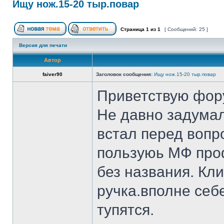
Ищу нож.15-20 тыр.повар
Страница
1
из
1
[ Сообщений: 25 ]
Версия для печати
Автор
faiver90
Заголовок сообщения:
Ищу нож.15-20 тыр.повар
Приветствую фор
Не давно задумал
встал перед вопр
пользуюь МФ проф
без названия. Кл
ручка.вполне себ
тупятся.