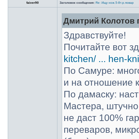
faiver90
Заголовок сообщения:
Re: Ищу нож.5-8т.р.повар
Дмитрий Колотов п
Здравствуйте!
Почитайте вот з
kitchen/ ... hen-kn
По Самуре: много
и на отношение к
По дамаску: нас
Мастера, штучно 
не даст 100% гар
переваров, микр