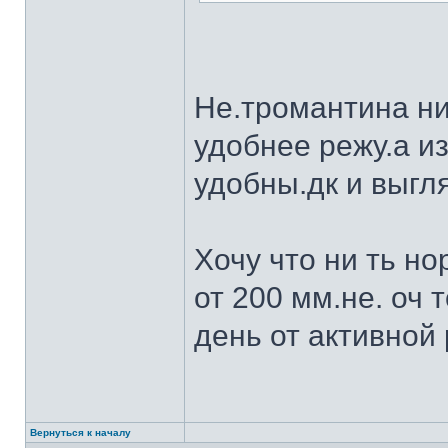
Не.тромантина ни
удобнее режу.а из
удобны.дк и выгля
Хочу что ни ть н
от 200 мм.не. оч 
день от активной 
Вернуться к началу