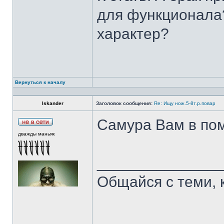
для функционала?
характер?
Вернуться к началу
Iskander
Заголовок сообщения:
Re: Ищу нож.5-8т.р.повар
Самура Вам в пом
дважды маньяк
______________
Общайся с теми, 