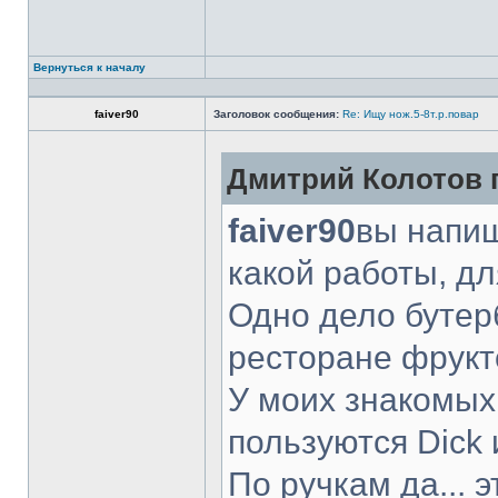
Вернуться к началу
faiver90
Заголовок сообщения:
Re: Ищу нож.5-8т.р.повар
Дмитрий Колотов п
faiver90
вы напиш
какой работы, д
Одно дело бутер
ресторане фрукт
У моих знакомых
пользуются Dick 
По ручкам да... 