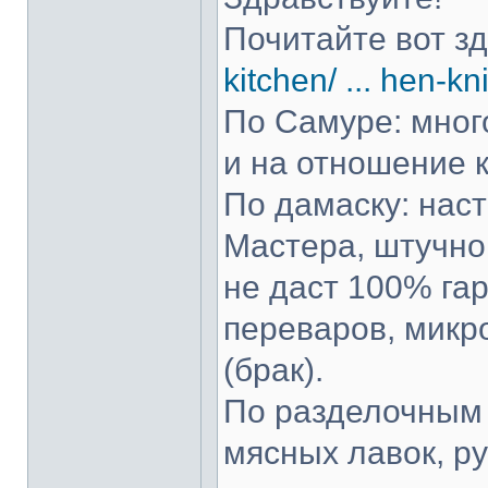
Почитайте вот з
kitchen/ ... hen-kn
По Самуре: много
и на отношение к
По дамаску: нас
Мастера, штучно 
не даст 100% гар
переваров, микр
(брак).
По разделочным 
мясных лавок, р