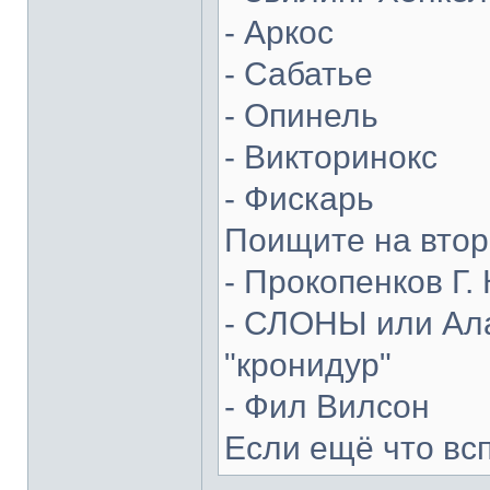
- Аркос
- Сабатье
- Опинель
- Викторинокс
- Фискарь
Поищите на втор
- Прокопенков Г. 
- СЛОНЫ или Ала
"кронидур"
- Фил Вилсон
Если ещё что вс