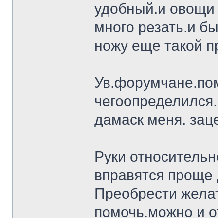
удобный.и овощи 
много резать.и бы
ножу еще такой п
Ув.форумчане.пом
чегоопределился.
дамаск меня. заце
Руки относительн
вправятся проще 
Преобрести желат
помочь.можно и о