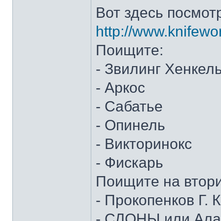
Вот здесь посмот
http://www.knifewo
Поищите:
- Звилинг Хенкел
- Аркос
- Сабатье
- Опинель
- Викторинокс
- Фискарь
Поищите на втор
- Прокопенков Г. К
- СЛОНЫ или Алан