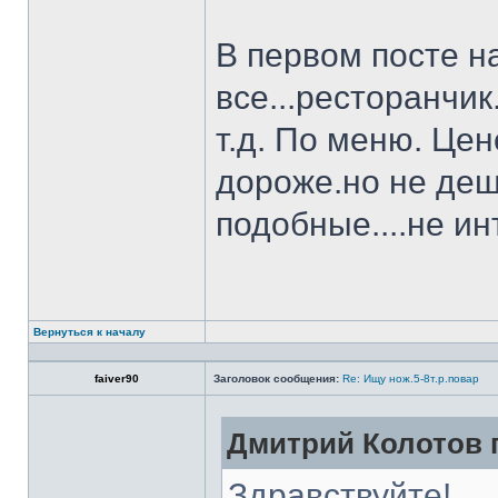
В первом посте н
все...ресторанчи
т.д. По меню. Це
дороже.но не деш
подобные....не и
Вернуться к началу
faiver90
Заголовок сообщения:
Re: Ищу нож.5-8т.р.повар
Дмитрий Колотов п
Здравствуйте!