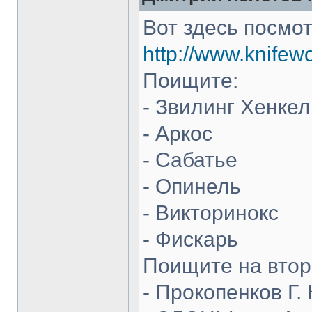
Вот здесь посмот
http://www.knifew
Поищите:
- Звилинг Хенкел
- Аркос
- Сабатье
- Опинель
- Викторинокс
- Фискарь
Поищите на втор
- Прокопенков Г. 