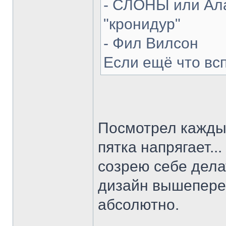
- СЛОНЫ или Ала
"кронидур"
- Фил Вилсон
Если ещё что вс
Посмотрел каждый
пятка напрягает...
созрею себе делат
дизайн вышепере
абсолютно.