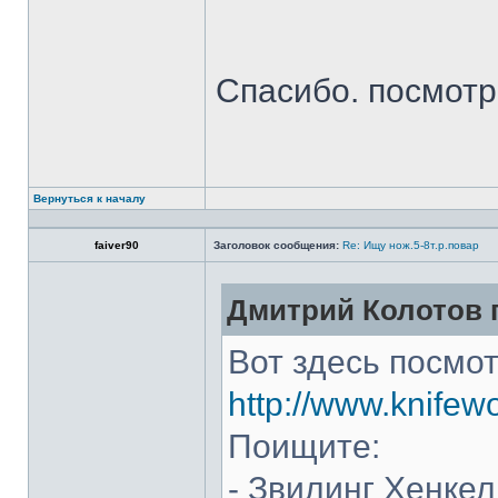
Спасибо. посмот
Вернуться к началу
faiver90
Заголовок сообщения:
Re: Ищу нож.5-8т.р.повар
Дмитрий Колотов п
Вот здесь посмот
http://www.knifew
Поищите:
- Звилинг Хенкел