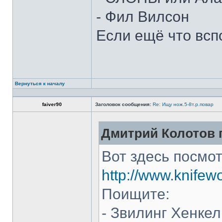
- Фил Вилсон
Если ещё что всп
Вернуться к началу
faiver90
Заголовок сообщения:
Re: Ищу нож.5-8т.р.повар
Дмитрий Колотов п
Вот здесь посмот
http://www.knifew
Поищите:
- Звилинг Хенкел