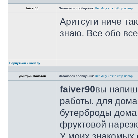
faiver90
Заголовок сообщения:
Re: Ищу нож.5-8т.р.повар
Аритсуги ниче та
знаю. Все обо вс
Вернуться к началу
Дмитрий Колотов
Заголовок сообщения:
Re: Ищу нож.5-8т.р.повар
faiver90
вы напиши
работы, для дома
бутерброды дома 
фруктовой нарезк
У моих знакомых 