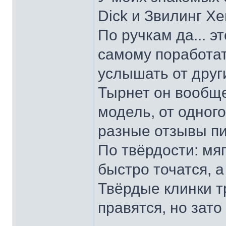
Dick и Звилинг Хе
По ручкам да... э
самому поработат
услышать от други
Тырнет он вообще 
модель, от одног
разные отзывы пи
По твёрдости: мяг
быстро точатся, а
Твёрдые клинки т
правятся, но зато