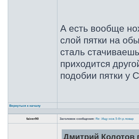
А есть вообще но
слой пятки на обы
сталь стачиваешь
приходится другой
подобии пятки у 
Вернуться к началу
faiver90
Заголовок сообщения:
Re: Ищу нож.5-8т.р.повар
Дмитрий Колотов п