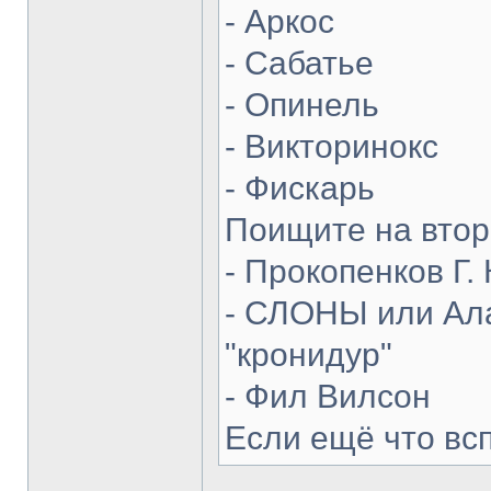
- Аркос
- Сабатье
- Опинель
- Викторинокс
- Фискарь
Поищите на втор
- Прокопенков Г. 
- СЛОНЫ или Ала
"кронидур"
- Фил Вилсон
Если ещё что вс