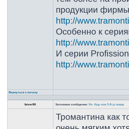
продукции фирмы 
http://www.tramonti
Особенно к серия
http://www.tramonti
И серии Profission
http://www.tramonti
Вернуться к началу
faiver90
Заголовок сообщения:
Re: Ищу нож.5-8т.р.повар
Тромантина как т
очень мягким.хот