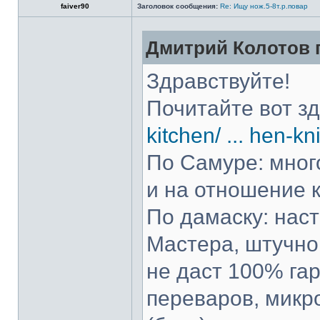
faiver90
Заголовок сообщения:
Re: Ищу нож.5-8т.р.повар
Дмитрий Колотов п
Здравствуйте!
Почитайте вот з
kitchen/ ... hen-kn
По Самуре: много
и на отношение к
По дамаску: нас
Мастера, штучно 
не даст 100% гар
переваров, микр