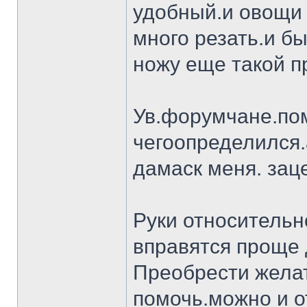
удобный.и овощи 
много резать.и бы
ножу еще такой п
Ув.форумчане.пом
чегоопределился.
дамаск меня. заце
Руки относительн
вправятся проще 
Преобрести желат
помочь.можно и о