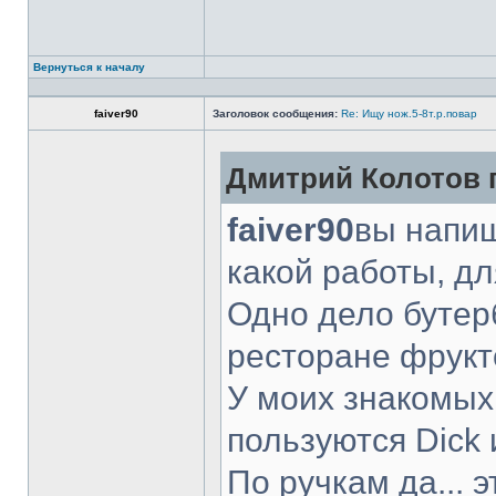
Вернуться к началу
faiver90
Заголовок сообщения:
Re: Ищу нож.5-8т.р.повар
Дмитрий Колотов п
faiver90
вы напиш
какой работы, д
Одно дело бутер
ресторане фрукт
У моих знакомых
пользуются Dick 
По ручкам да... 