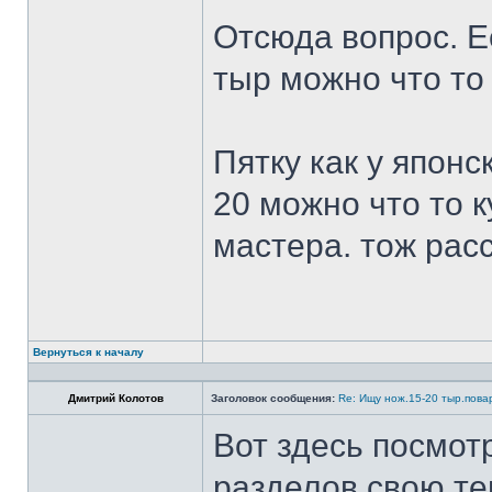
Отсюда вопрос. Ес
тыр можно что то
Пятку как у японс
20 можно что то к
мастера. тож рас
Вернуться к началу
Дмитрий Колотов
Заголовок сообщения:
Re: Ищу нож.15-20 тыр.пова
Вот здесь посмот
разделов свою те