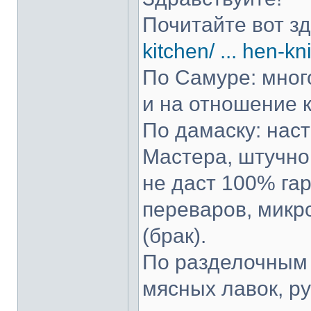
Почитайте вот з
kitchen/ ... hen-kn
По Самуре: много
и на отношение к
По дамаску: нас
Мастера, штучно 
не даст 100% гар
переваров, микр
(брак).
По разделочным 
мясных лавок, р