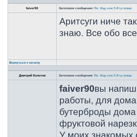
faiver90
Заголовок сообщения:
Re: Ищу нож.5-8т.р.повар
Аритсуги ниче та
знаю. Все обо вс
Вернуться к началу
Дмитрий Колотов
Заголовок сообщения:
Re: Ищу нож.5-8т.р.повар
faiver90
вы напиши
работы, для дома
бутерброды дома 
фруктовой нарезк
У моих знакомых 