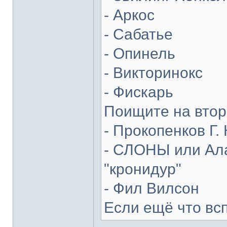
- Аркос
- Сабатье
- Опинель
- Викторинокс
- Фискарь
Поищите на втор
- Прокопенков Г. 
- СЛОНЫ или Ала
"кронидур"
- Фил Вилсон
Если ещё что вс