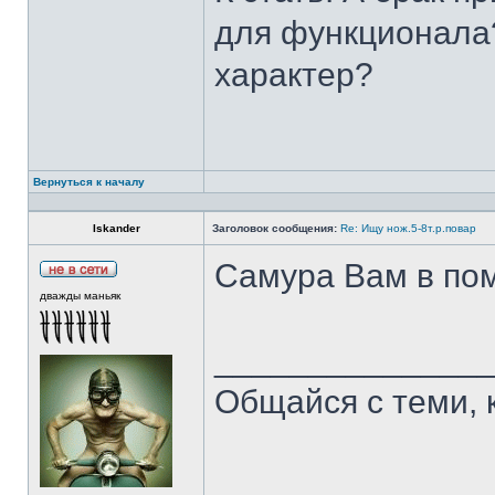
для функционала?
характер?
Вернуться к началу
Iskander
Заголовок сообщения:
Re: Ищу нож.5-8т.р.повар
Самура Вам в пом
дважды маньяк
______________
Общайся с теми, 