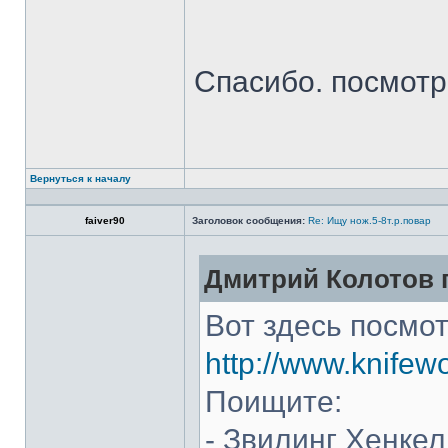
Спасибо. посмот
Вернуться к началу
faiver90
Заголовок сообщения:
Re: Ищу нож.5-8т.р.повар
Дмитрий Колотов п
Вот здесь посмот
http://www.knifew
Поищите:
- Звилинг Хенкел