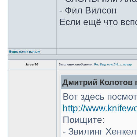
- Фил Вилсон
Если ещё что всп
Вернуться к началу
faiver90
Заголовок сообщения:
Re: Ищу нож.5-8т.р.повар
Дмитрий Колотов п
Вот здесь посмот
http://www.knifew
Поищите:
- Звилинг Хенкел