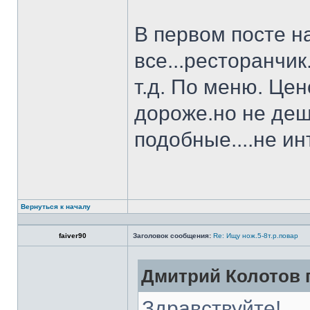
В первом посте н
все...ресторанчи
т.д. По меню. Це
дороже.но не деш
подобные....не и
Вернуться к началу
faiver90
Заголовок сообщения:
Re: Ищу нож.5-8т.р.повар
Дмитрий Колотов п
Здравствуйте!