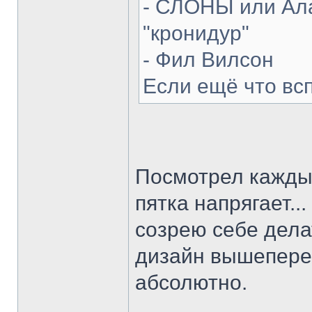
- СЛОНЫ или Ала
"кронидур"
- Фил Вилсон
Если ещё что вс
Посмотрел каждый
пятка напрягает...
созрею себе делат
дизайн вышепере
абсолютно.