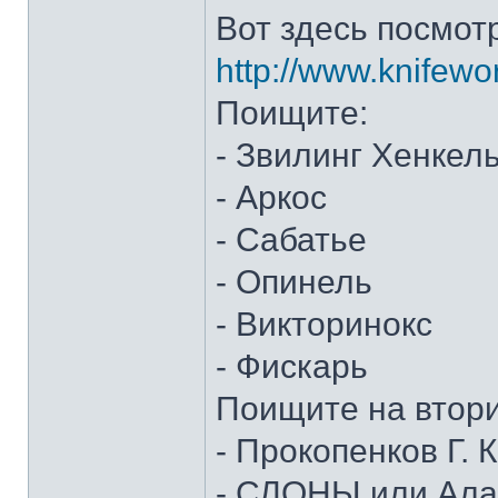
Вот здесь посмот
http://www.knifewo
Поищите:
- Звилинг Хенкел
- Аркос
- Сабатье
- Опинель
- Викторинокс
- Фискарь
Поищите на втор
- Прокопенков Г. К
- СЛОНЫ или Алан