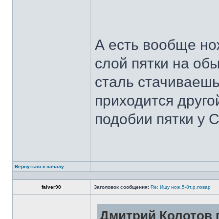
А есть вообще но
слой пятки на обы
сталь стачиваешь
приходится другой
подобии пятки у 
Вернуться к началу
faiver90
Заголовок сообщения:
Re: Ищу нож.5-8т.р.повар
Дмитрий Колотов п