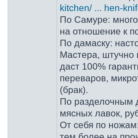
kitchen/ ... hen-kni
По Самуре: много 
на отношение к п
По дамаску: наст
Мастера, штучно и
даст 100% гарант
переваров, микро
(брак).
По разделочным д
мясных лавок, ру
От себя по ножам:
тем более на прои