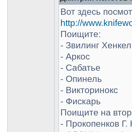
Вот здесь посмот
http://www.knifew
Поищите:
- Звилинг Хенкел
- Аркос
- Сабатье
- Опинель
- Викторинокс
- Фискарь
Поищите на втор
- Прокопенков Г. 