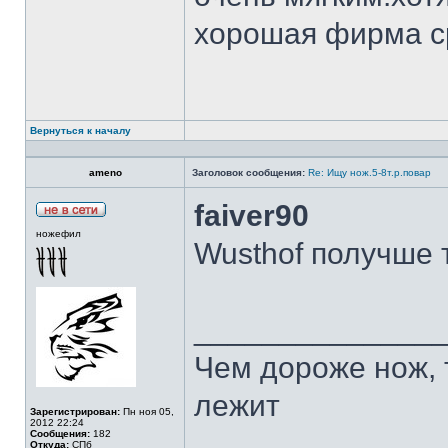
хорошая фирма с
Вернуться к началу
ameno
Заголовок сообщения:
Re: Ищу нож.5-8т.р.повар
faiver90
ножефил
Wusthof получше 
______________
Чем дороже нож, 
лежит
Зарегистрирован:
Пн ноя 05,
2012 22:24
Сообщения:
182
Откуда:
СПб