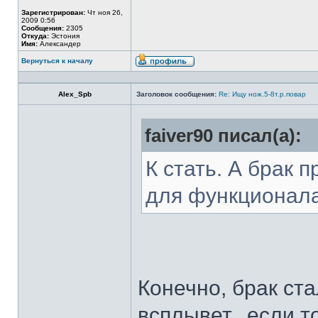
Зарегистрирован:
Чт ноя 26,
2009 0:56
Сообщения:
2305
Откуда:
Эстония
Имя:
Александер
Вернуться к началу
Alex_Spb
Заголовок сообщения:
Re: Ищу нож.5-8т.р.повар
faiver90 писал(а):
К стать. А брак 
для функционал
Конечно, брак ста
всплывет...если т