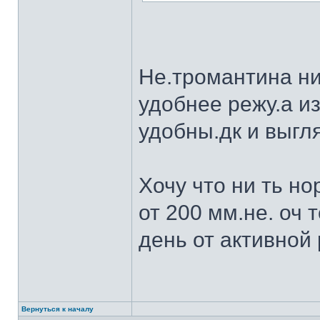
Не.тромантина ни
удобнее режу.а из
удобны.дк и выгля
Хочу что ни ть н
от 200 мм.не. оч 
день от активной 
Вернуться к началу