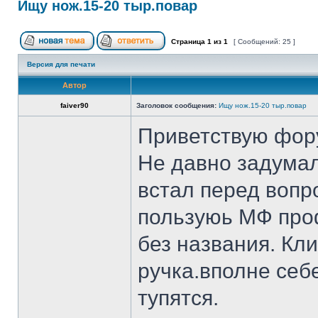
Ищу нож.15-20 тыр.повар
Страница
1
из
1
[ Сообщений: 25 ]
Версия для печати
Автор
faiver90
Заголовок сообщения:
Ищу нож.15-20 тыр.повар
Приветствую фор
Не давно задумал
встал перед вопр
пользуюь МФ проф
без названия. Кл
ручка.вполне себ
тупятся.