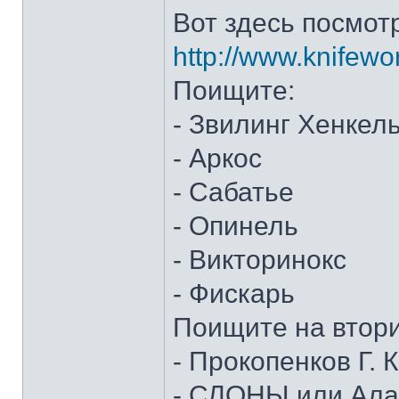
Вот здесь посмот
http://www.knifewo
Поищите:
- Звилинг Хенкел
- Аркос
- Сабатье
- Опинель
- Викторинокс
- Фискарь
Поищите на втор
- Прокопенков Г. К
- СЛОНЫ или Алан