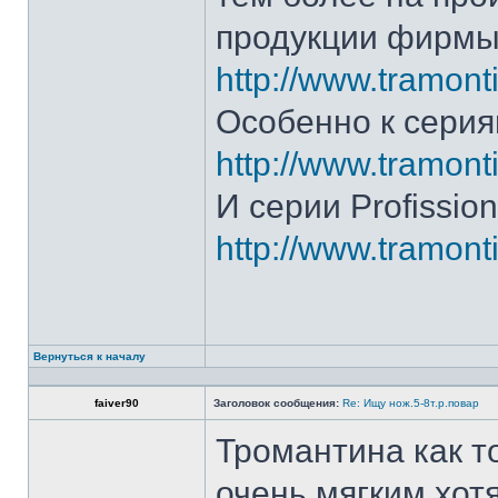
продукции фирмы 
http://www.tramonti
Особенно к серия
http://www.tramonti
И серии Profission
http://www.tramonti
Вернуться к началу
faiver90
Заголовок сообщения:
Re: Ищу нож.5-8т.р.повар
Тромантина как т
очень мягким.хот