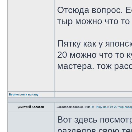
Отсюда вопрос. Ес
тыр можно что то
Пятку как у японс
20 можно что то к
мастера. тож рас
Вернуться к началу
Дмитрий Колотов
Заголовок сообщения:
Re: Ищу нож.15-20 тыр.пова
Вот здесь посмот
разделов свою те