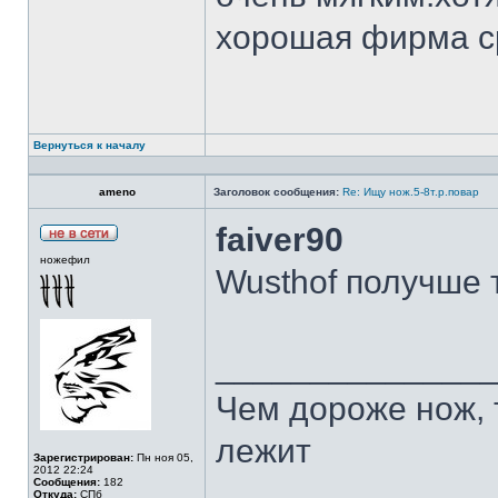
хорошая фирма с
Вернуться к началу
ameno
Заголовок сообщения:
Re: Ищу нож.5-8т.р.повар
faiver90
ножефил
Wusthof получше 
______________
Чем дороже нож, 
лежит
Зарегистрирован:
Пн ноя 05,
2012 22:24
Сообщения:
182
Откуда:
СПб