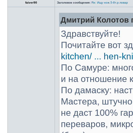
faiver90
Заголовок сообщения:
Re: Ищу нож.5-8т.р.повар
Дмитрий Колотов п
Здравствуйте!
Почитайте вот з
kitchen/ ... hen-kn
По Самуре: много
и на отношение к
По дамаску: нас
Мастера, штучно 
не даст 100% гар
переваров, микр