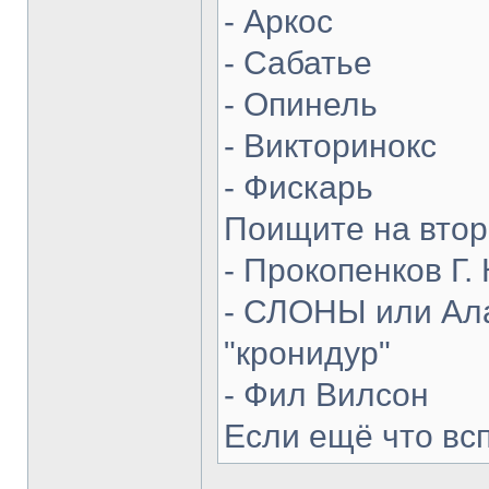
- Аркос
- Сабатье
- Опинель
- Викторинокс
- Фискарь
Поищите на втор
- Прокопенков Г. 
- СЛОНЫ или Ала
"кронидур"
- Фил Вилсон
Если ещё что вс