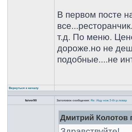
В первом посте н
все...ресторанчи
т.д. По меню. Це
дороже.но не деш
подобные....не и
Вернуться к началу
faiver90
Заголовок сообщения:
Re: Ищу нож.5-8т.р.повар
Дмитрий Колотов п
Здравствуйте!