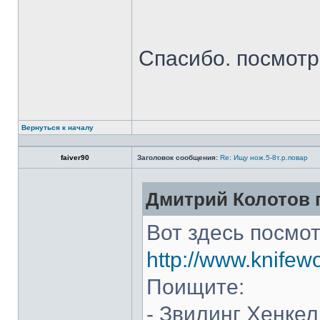
Спасибо. посмот
Вернуться к началу
faiver90
Заголовок сообщения:
Re: Ищу нож.5-8т.р.повар
Дмитрий Колотов п
Вот здесь посмот
http://www.knifew
Поищите:
- Звилинг Хенкел