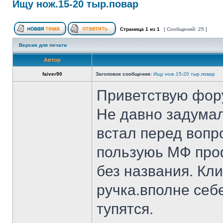
Ищу нож.15-20 тыр.повар
Страница
1
из
1
[ Сообщений: 25 ]
Версия для печати
Автор
faiver90
Заголовок сообщения:
Ищу нож.15-20 тыр.повар
Приветствую фор
Не давно задумал
встал перед вопр
пользуюь МФ проф
без названия. Кл
ручка.вполне себ
тупятся.