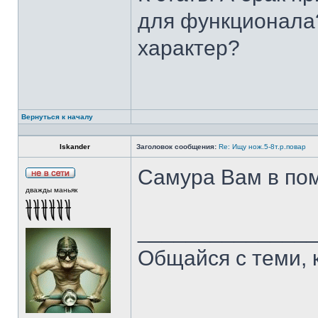
для функционала?
характер?
Вернуться к началу
Iskander
Заголовок сообщения:
Re: Ищу нож.5-8т.р.повар
Самура Вам в пом
дважды маньяк
______________
Общайся с теми, 