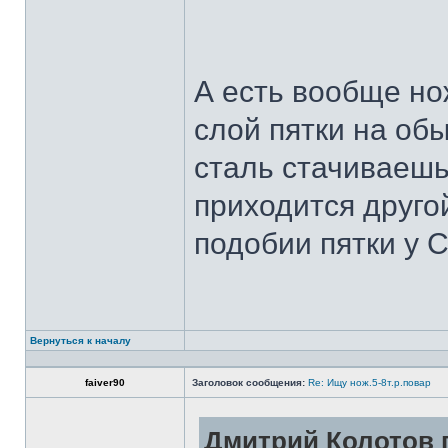
А есть вообще но
слой пятки на обы
сталь стачиваешь
приходится другой
подобии пятки у 
Вернуться к началу
faiver90
Заголовок сообщения:
Re: Ищу нож.5-8т.р.повар
Дмитрий Колотов п