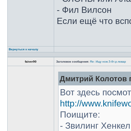
- Фил Вилсон
Если ещё что всп
Вернуться к началу
faiver90
Заголовок сообщения:
Re: Ищу нож.5-8т.р.повар
Дмитрий Колотов п
Вот здесь посмот
http://www.knifew
Поищите:
- Звилинг Хенкел