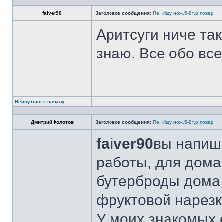
faiver90
Заголовок сообщения:
Re: Ищу нож.5-8т.р.повар
Аритсуги ниче та
знаю. Все обо вс
Вернуться к началу
Дмитрий Колотов
Заголовок сообщения:
Re: Ищу нож.5-8т.р.повар
faiver90
вы напиши
работы, для дома
бутерброды дома 
фруктовой нарезк
У моих знакомых 