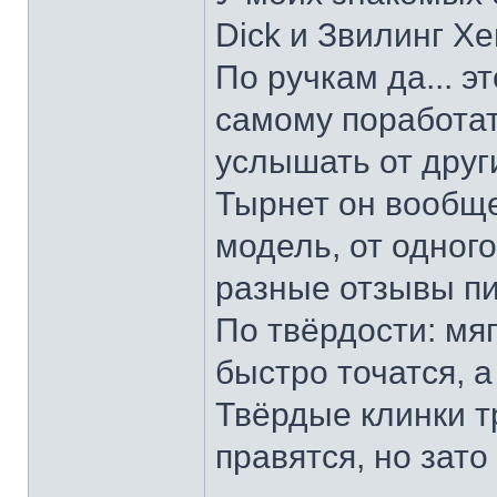
Dick и Звилинг Хе
По ручкам да... э
самому поработат
услышать от други
Тырнет он вообще 
модель, от одног
разные отзывы пи
По твёрдости: мяг
быстро точатся, а
Твёрдые клинки т
правятся, но зато