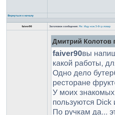
Вернуться к началу
faiver90
Заголовок сообщения:
Re: Ищу нож.5-8т.р.повар
Дмитрий Колотов п
faiver90
вы напиш
какой работы, д
Одно дело бутер
ресторане фрукт
У моих знакомых
пользуются Dick 
По ручкам да... 