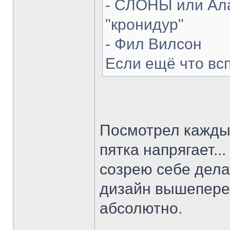
- СЛОНЫ или Ала
"кронидур"
- Фил Вилсон
Если ещё что вс
Посмотрел каждый
пятка напрягает...
созрею себе делат
дизайн вышепере
абсолютно.