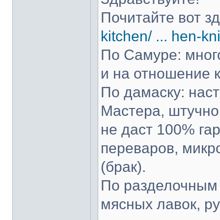
Почитайте вот з
kitchen/ ... hen-kn
По Самуре: много
и на отношение к
По дамаску: нас
Мастера, штучно 
не даст 100% гар
переваров, микр
(брак).
По разделочным 
мясных лавок, р