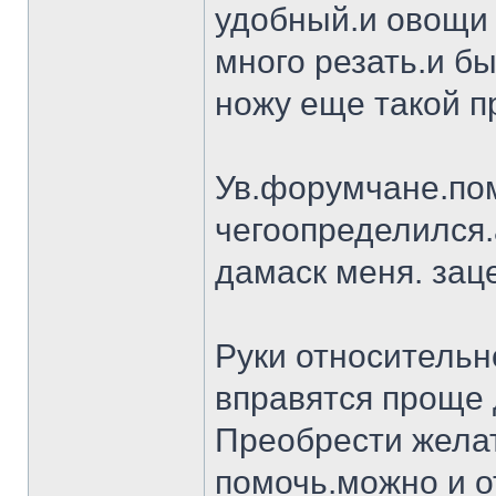
удобный.и овощи 
много резать.и бы
ножу еще такой п
Ув.форумчане.пом
чегоопределился.
дамаск меня. заце
Руки относительн
вправятся проще 
Преобрести желат
помочь.можно и о