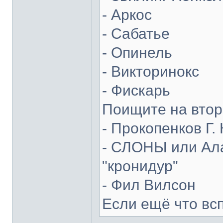
- Аркос
- Сабатье
- Опинель
- Викторинокс
- Фискарь
Поищите на втор
- Прокопенков Г. 
- СЛОНЫ или Ала
"кронидур"
- Фил Вилсон
Если ещё что вс