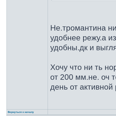
Не.тромантина ни
удобнее режу.а из
удобны.дк и выгля
Хочу что ни ть н
от 200 мм.не. оч 
день от активной 
Вернуться к началу