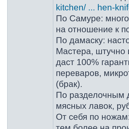
kitchen/ ... hen-kni
По Самуре: много 
на отношение к п
По дамаску: наст
Мастера, штучно и
даст 100% гарант
переваров, микро
(брак).
По разделочным д
мясных лавок, ру
От себя по ножам:
тем более на прои