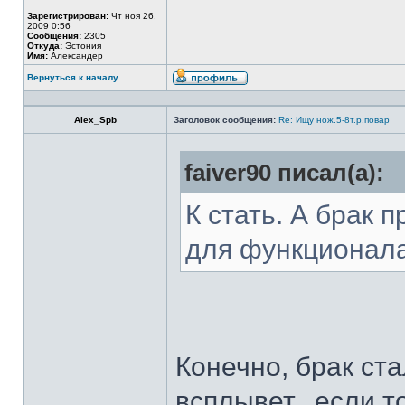
Зарегистрирован:
Чт ноя 26,
2009 0:56
Сообщения:
2305
Откуда:
Эстония
Имя:
Александер
Вернуться к началу
Alex_Spb
Заголовок сообщения:
Re: Ищу нож.5-8т.р.повар
faiver90 писал(а):
К стать. А брак 
для функционал
Конечно, брак ста
всплывет...если т