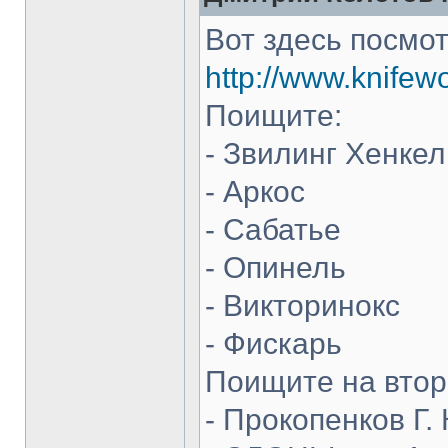
Вот здесь посмот
http://www.knifew
Поищите:
- Звилинг Хенкел
- Аркос
- Сабатье
- Опинель
- Викторинокс
- Фискарь
Поищите на втор
- Прокопенков Г. 