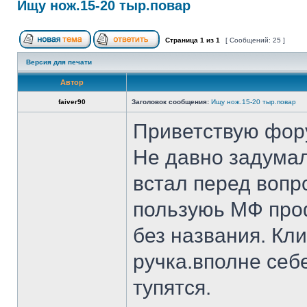
Ищу нож.15-20 тыр.повар
Страница
1
из
1
[ Сообщений: 25 ]
Версия для печати
Автор
faiver90
Заголовок сообщения:
Ищу нож.15-20 тыр.повар
Приветствую фор
Не давно задумал
встал перед вопр
пользуюь МФ проф
без названия. Кл
ручка.вполне себ
тупятся.