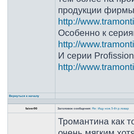
продукции фирмы 
http://www.tramonti
Особенно к серия
http://www.tramonti
И серии Profission
http://www.tramonti
Вернуться к началу
faiver90
Заголовок сообщения:
Re: Ищу нож.5-8т.р.повар
Тромантина как т
очень мягким.хот