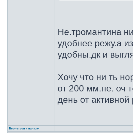
Не.тромантина ни
удобнее режу.а из
удобны.дк и выгля
Хочу что ни ть н
от 200 мм.не. оч 
день от активной 
Вернуться к началу