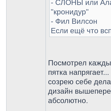
- СЛОНЫ или Ала
"кронидур"
- Фил Вилсон
Если ещё что вс
Посмотрел каждый
пятка напрягает...
созрею себе делат
дизайн вышепере
абсолютно.