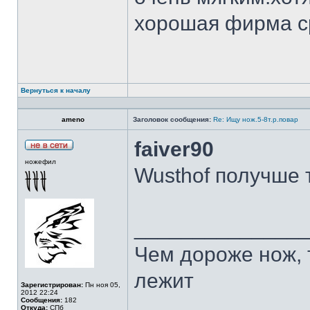
хорошая фирма с
Вернуться к началу
ameno
Заголовок сообщения:
Re: Ищу нож.5-8т.р.повар
faiver90
ножефил
Wusthof получше 
______________
Чем дороже нож, 
лежит
Зарегистрирован:
Пн ноя 05,
2012 22:24
Сообщения:
182
Откуда:
СПб