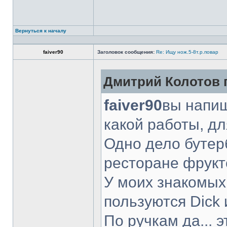
Вернуться к началу
faiver90
Заголовок сообщения:
Re: Ищу нож.5-8т.р.повар
Дмитрий Колотов п
faiver90
вы напиш
какой работы, д
Одно дело бутер
ресторане фрукт
У моих знакомых
пользуются Dick 
По ручкам да... 