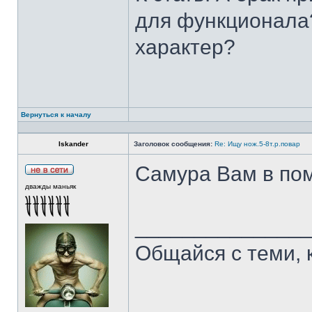
для функционала?
характер?
Вернуться к началу
Iskander
Заголовок сообщения:
Re: Ищу нож.5-8т.р.повар
Самура Вам в пом
дважды маньяк
______________
Общайся с теми, 