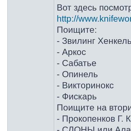
Вот здесь посмот
http://www.knifewo
Поищите:
- Звилинг Хенкел
- Аркос
- Сабатье
- Опинель
- Викторинокс
- Фискарь
Поищите на втор
- Прокопенков Г. К
- СЛОНЫ или Алан