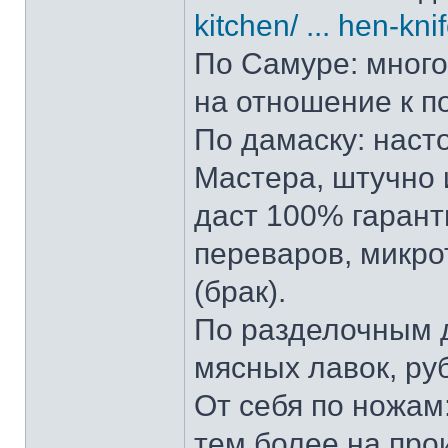
kitchen/ ... hen-kni
По Самуре: много 
на отношение к п
По дамаску: наст
Мастера, штучно и
даст 100% гарант
переваров, микро
(брак).
По разделочным д
мясных лавок, ру
От себя по ножам:
тем более на прои