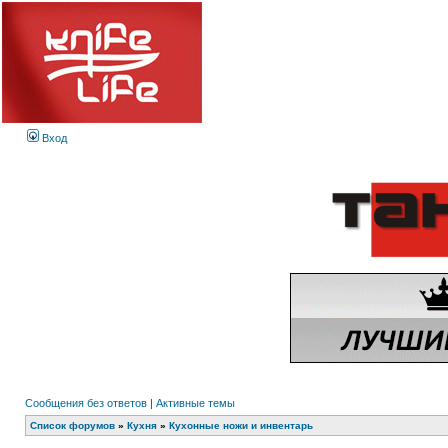
Вход
Сообщения без ответов
|
Активные темы
Список форумов
»
Кухня
»
Кухонные ножи и инвентарь