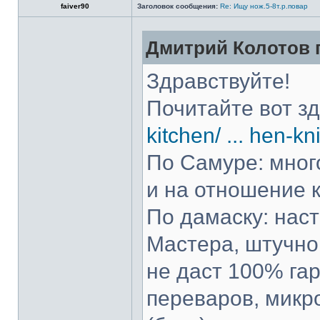
faiver90
Заголовок сообщения:
Re: Ищу нож.5-8т.р.повар
Дмитрий Колотов п
Здравствуйте!
Почитайте вот з
kitchen/ ... hen-kn
По Самуре: много
и на отношение к
По дамаску: нас
Мастера, штучно 
не даст 100% гар
переваров, микр