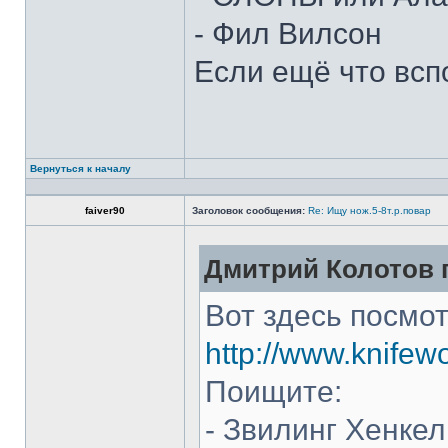
- Фил Вилсон
Если ещё что всп
Вернуться к началу
faiver90
Заголовок сообщения:
Re: Ищу нож.5-8т.р.повар
Дмитрий Колотов п
Вот здесь посмот
http://www.knifew
Поищите:
- Звилинг Хенкел