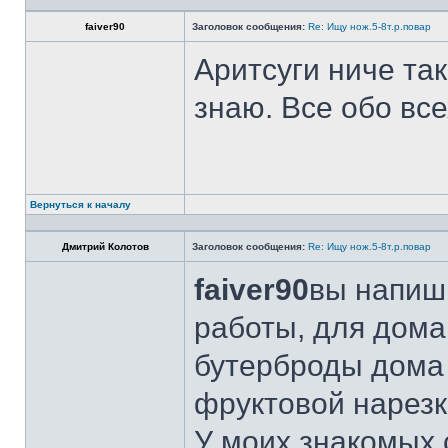
faiver90
Заголовок сообщения:
Re: Ищу нож.5-8т.р.повар
Аритсуги ниче та
знаю. Все обо вс
Вернуться к началу
Дмитрий Колотов
Заголовок сообщения:
Re: Ищу нож.5-8т.р.повар
faiver90
вы напиши
работы, для дома
бутерброды дома 
фруктовой нарезк
У моих знакомых 