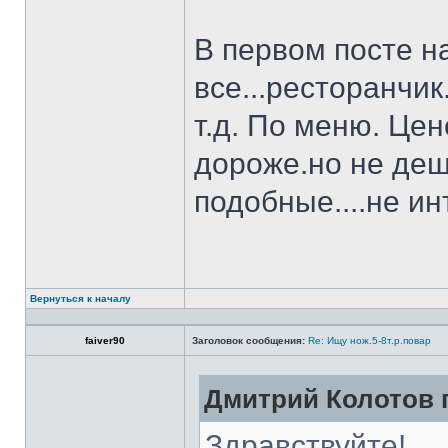
В первом посте н
все...ресторанчи
т.д. По меню. Це
дороже.но не деш
подобные....не и
Вернуться к началу
faiver90
Заголовок сообщения:
Re: Ищу нож.5-8т.р.повар
Дмитрий Колотов п
Здравствуйте!