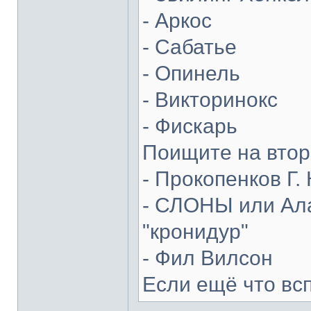
- Аркос
- Сабатье
- Опинель
- Викторинокс
- Фискарь
Поищите на втор
- Прокопенков Г. 
- СЛОНЫ или Ала
"кронидур"
- Фил Вилсон
Если ещё что вс