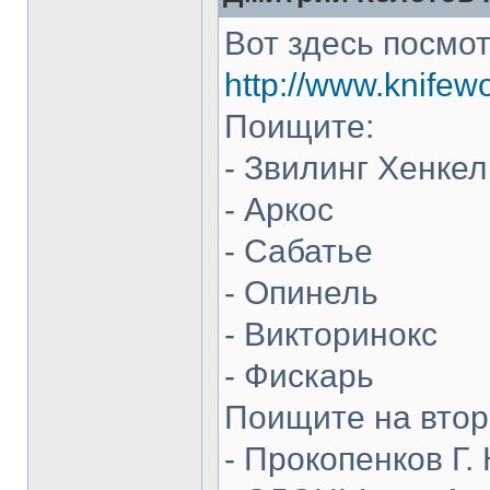
Вот здесь посмот
http://www.knifew
Поищите:
- Звилинг Хенкел
- Аркос
- Сабатье
- Опинель
- Викторинокс
- Фискарь
Поищите на втор
- Прокопенков Г. 