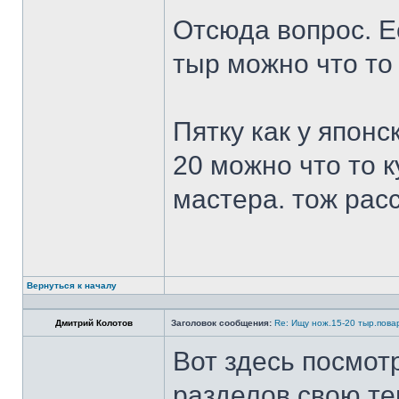
Отсюда вопрос. Ес
тыр можно что то
Пятку как у японс
20 можно что то к
мастера. тож рас
Вернуться к началу
Дмитрий Колотов
Заголовок сообщения:
Re: Ищу нож.15-20 тыр.пова
Вот здесь посмот
разделов свою те