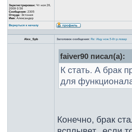
Зарегистрирован:
Чт ноя 26,
2009 0:56
Сообщения:
2305
Откуда:
Эстония
Имя:
Александер
Вернуться к началу
Alex_Spb
Заголовок сообщения:
Re: Ищу нож.5-8т.р.повар
faiver90 писал(а):
К стать. А брак 
для функционал
Конечно, брак ста
всплывет...если т