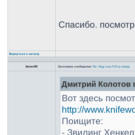
Спасибо. посмот
Вернуться к началу
faiver90
Заголовок сообщения:
Re: Ищу нож.5-8т.р.повар
Дмитрий Колотов п
Вот здесь посмот
http://www.knifew
Поищите:
- Звилинг Хенкел