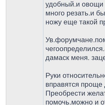
удобный.и овощи 
много резать.и бы
ножу еще такой п
Ув.форумчане.пом
чегоопределился.
дамаск меня. заце
Руки относительн
вправятся проще 
Преобрести желат
помочь.можно и о