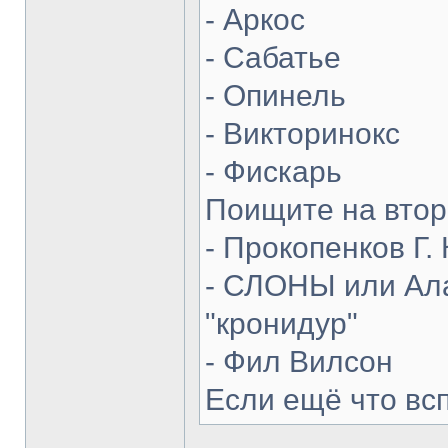
- Аркос
- Сабатье
- Опинель
- Викторинокс
- Фискарь
Поищите на втор
- Прокопенков Г. 
- СЛОНЫ или Ала
"кронидур"
- Фил Вилсон
Если ещё что вс