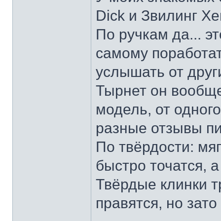
Dick и Звилинг Хе
По ручкам да... э
самому поработат
услышать от други
Тырнет он вообще 
модель, от одног
разные отзывы пи
По твёрдости: мяг
быстро точатся, а
Твёрдые клинки т
правятся, но зато