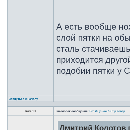
А есть вообще но
слой пятки на обы
сталь стачиваешь
приходится другой
подобии пятки у 
Вернуться к началу
faiver90
Заголовок сообщения:
Re: Ищу нож.5-8т.р.повар
Дмитрий Колотов п