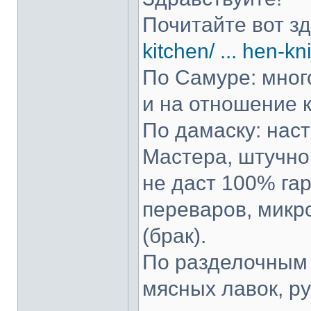
Почитайте вот з
kitchen/ ... hen-kn
По Самуре: много
и на отношение к
По дамаску: нас
Мастера, штучно 
не даст 100% гар
переваров, микр
(брак).
По разделочным 
мясных лавок, р