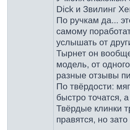
Dick и Звилинг Хе
По ручкам да... э
самому поработат
услышать от други
Тырнет он вообще 
модель, от одног
разные отзывы пи
По твёрдости: мяг
быстро точатся, а
Твёрдые клинки т
правятся, но зато