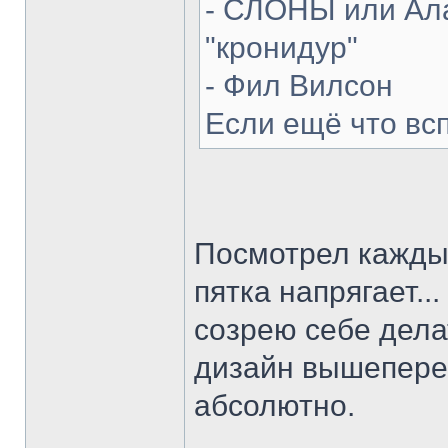
- СЛОНЫ или Ала
"кронидур"
- Фил Вилсон
Если ещё что вс
Посмотрел каждый
пятка напрягает...
созрею себе делат
дизайн вышепере
абсолютно.