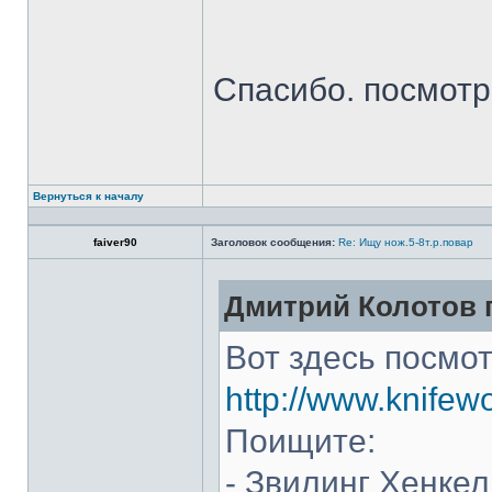
Спасибо. посмот
Вернуться к началу
faiver90
Заголовок сообщения:
Re: Ищу нож.5-8т.р.повар
Дмитрий Колотов п
Вот здесь посмот
http://www.knifew
Поищите:
- Звилинг Хенкел