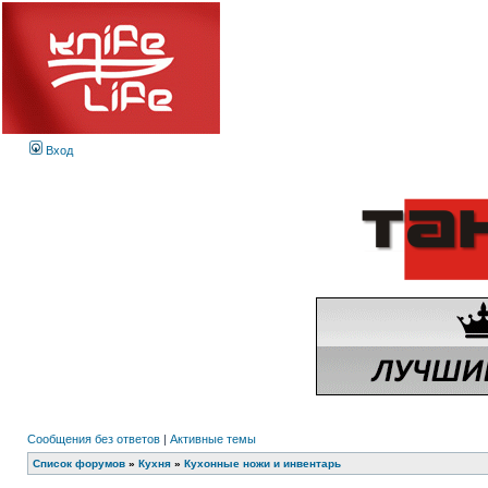
Вход
Сообщения без ответов
|
Активные темы
Список форумов
»
Кухня
»
Кухонные ножи и инвентарь