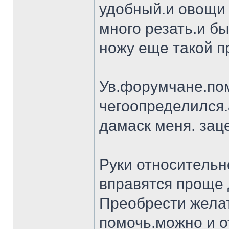
удобный.и овощи 
много резать.и бы
ножу еще такой п
Ув.форумчане.пом
чегоопределился.
дамаск меня. заце
Руки относительн
вправятся проще 
Преобрести желат
помочь.можно и о