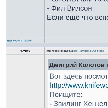
- Фил Вилсон
Если ещё что всп
Вернуться к началу
faiver90
Заголовок сообщения:
Re: Ищу нож.5-8т.р.повар
Дмитрий Колотов п
Вот здесь посмот
http://www.knifew
Поищите:
- Звилинг Хенкел