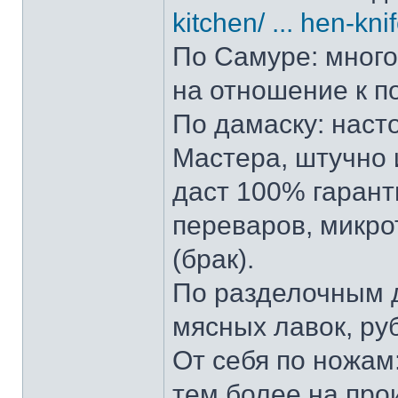
kitchen/ ... hen-kni
По Самуре: много 
на отношение к п
По дамаску: наст
Мастера, штучно и
даст 100% гарант
переваров, микро
(брак).
По разделочным д
мясных лавок, ру
От себя по ножам:
тем более на прои