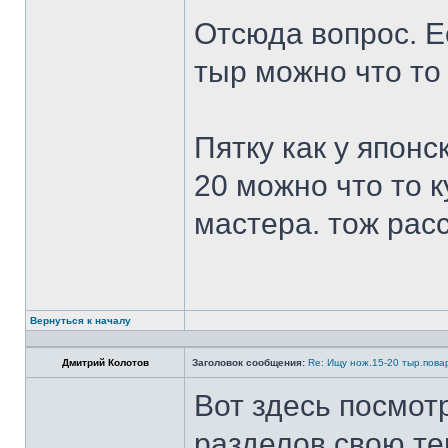
Отсюда вопрос. Ес
тыр можно что то
Пятку как у японс
20 можно что то к
мастера. тож рас
Вернуться к началу
Дмитрий Колотов
Заголовок сообщения:
Re: Ищу нож.15-20 тыр.пова
Вот здесь посмот
разделов свою те