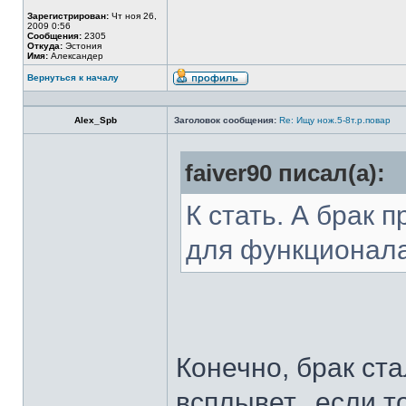
Зарегистрирован:
Чт ноя 26,
2009 0:56
Сообщения:
2305
Откуда:
Эстония
Имя:
Александер
Вернуться к началу
Alex_Spb
Заголовок сообщения:
Re: Ищу нож.5-8т.р.повар
faiver90 писал(а):
К стать. А брак 
для функционал
Конечно, брак ста
всплывет...если т