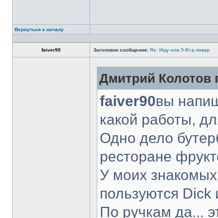
Вернуться к началу
faiver90
Заголовок сообщения:
Re: Ищу нож.5-8т.р.повар
Дмитрий Колотов п
faiver90
вы напиш
какой работы, д
Одно дело бутер
ресторане фрукт
У моих знакомых
пользуются Dick 
По ручкам да... 