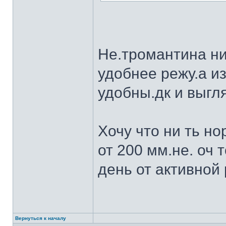
Не.тромантина ни
удобнее режу.а из
удобны.дк и выгля
Хочу что ни ть н
от 200 мм.не. оч 
день от активной 
Вернуться к началу