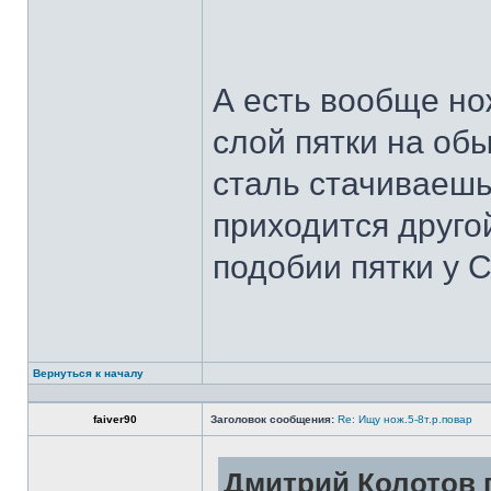
А есть вообще но
слой пятки на обы
сталь стачиваешь
приходится другой
подобии пятки у 
Вернуться к началу
faiver90
Заголовок сообщения:
Re: Ищу нож.5-8т.р.повар
Дмитрий Колотов п