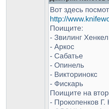
Вот здесь посмот
http://www.knifew
Поищите:
- Звилинг Хенкел
- Аркос
- Сабатье
- Опинель
- Викторинокс
- Фискарь
Поищите на втор
- Прокопенков Г. 