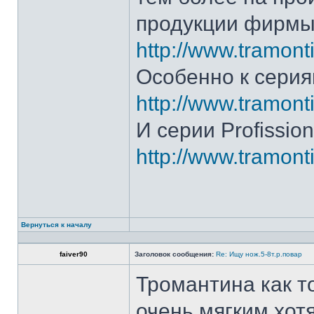
продукции фирмы 
http://www.tramonti
Особенно к серия
http://www.tramonti
И серии Profission
http://www.tramonti
Вернуться к началу
faiver90
Заголовок сообщения:
Re: Ищу нож.5-8т.р.повар
Тромантина как т
очень мягким.хот