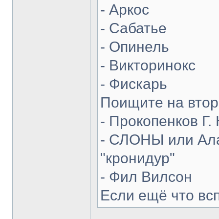
- Аркос
- Сабатье
- Опинель
- Викторинокс
- Фискарь
Поищите на втор
- Прокопенков Г. 
- СЛОНЫ или Ала
"кронидур"
- Фил Вилсон
Если ещё что вс