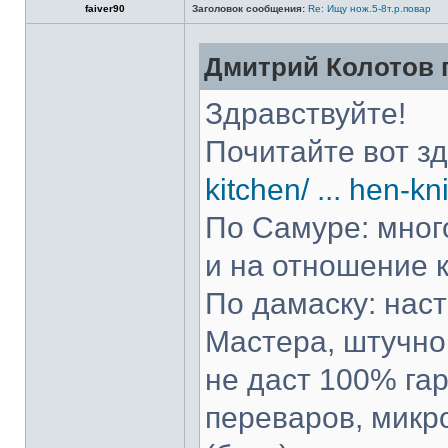
faiver90
Заголовок сообщения:
Re: Ищу нож.5-8т.р.повар
Дмитрий Колотов п
Здравствуйте!
Почитайте вот з
kitchen/ ... hen-kn
По Самуре: много
и на отношение к
По дамаску: нас
Мастера, штучно 
не даст 100% гар
переваров, микр