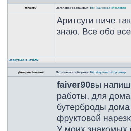
faiver90
Заголовок сообщения:
Re: Ищу нож.5-8т.р.повар
Аритсуги ниче та
знаю. Все обо вс
Вернуться к началу
Дмитрий Колотов
Заголовок сообщения:
Re: Ищу нож.5-8т.р.повар
faiver90
вы напиши
работы, для дома
бутерброды дома 
фруктовой нарезк
У моих знакомых 