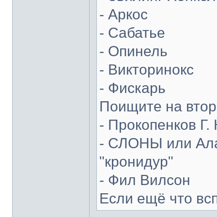
- Аркос
- Сабатье
- Опинель
- Викторинокс
- Фискарь
Поищите на втор
- Прокопенков Г. 
- СЛОНЫ или Ала
"кронидур"
- Фил Вилсон
Если ещё что вс