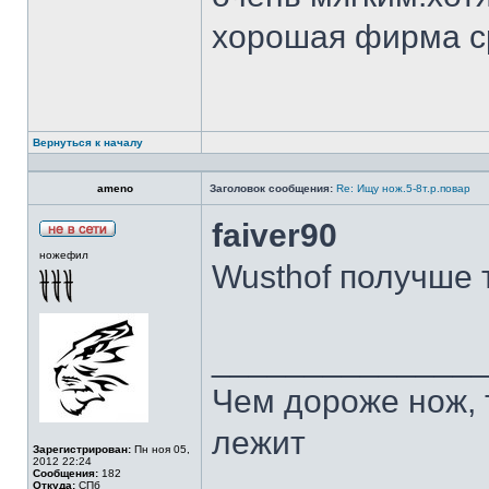
хорошая фирма с
Вернуться к началу
ameno
Заголовок сообщения:
Re: Ищу нож.5-8т.р.повар
faiver90
ножефил
Wusthof получше 
______________
Чем дороже нож, 
лежит
Зарегистрирован:
Пн ноя 05,
2012 22:24
Сообщения:
182
Откуда:
СПб