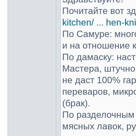
Почитайте вот з
kitchen/ ... hen-kn
По Самуре: много
и на отношение к
По дамаску: нас
Мастера, штучно 
не даст 100% гар
переваров, микр
(брак).
По разделочным 
мясных лавок, р