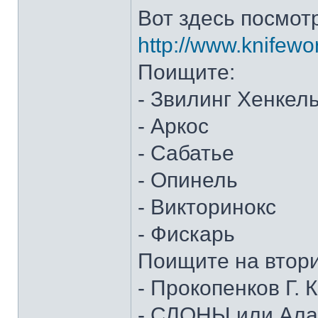
Вот здесь посмот
http://www.knifewo
Поищите:
- Звилинг Хенкел
- Аркос
- Сабатье
- Опинель
- Викторинокс
- Фискарь
Поищите на втор
- Прокопенков Г. К
- СЛОНЫ или Алан