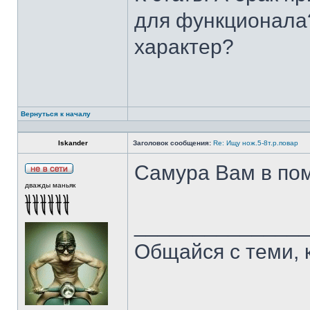
для функционала?
характер?
Вернуться к началу
Iskander
Заголовок сообщения:
Re: Ищу нож.5-8т.р.повар
Самура Вам в пом
дважды маньяк
______________
Общайся с теми, 