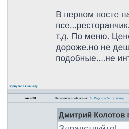
В первом посте н
все...ресторанчи
т.д. По меню. Це
дороже.но не деш
подобные....не и
Вернуться к началу
faiver90
Заголовок сообщения:
Re: Ищу нож.5-8т.р.повар
Дмитрий Колотов п
Здравствуйте!