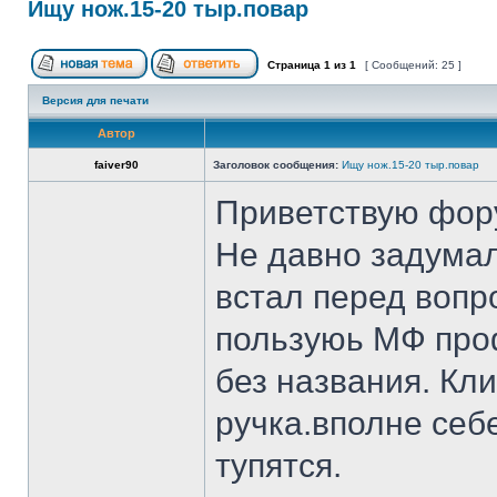
Ищу нож.15-20 тыр.повар
Страница
1
из
1
[ Сообщений: 25 ]
Версия для печати
Автор
faiver90
Заголовок сообщения:
Ищу нож.15-20 тыр.повар
Приветствую фор
Не давно задумал
встал перед вопр
пользуюь МФ проф
без названия. Кл
ручка.вполне себ
тупятся.