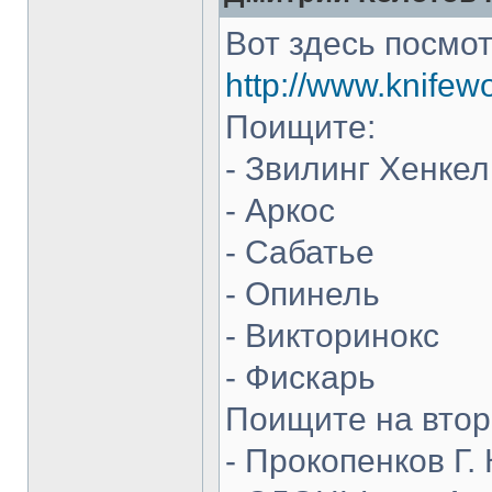
Вот здесь посмот
http://www.knifew
Поищите:
- Звилинг Хенкел
- Аркос
- Сабатье
- Опинель
- Викторинокс
- Фискарь
Поищите на втор
- Прокопенков Г. 