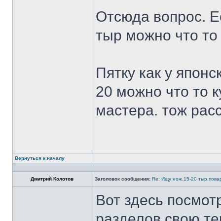
Отсюда вопрос. Ес
тыр можно что то
Пятку как у японс
20 можно что то к
мастера. тож рас
Вернуться к началу
Дмитрий Колотов
Заголовок сообщения:
Re: Ищу нож.15-20 тыр.пова
Вот здесь посмот
разделов свою те