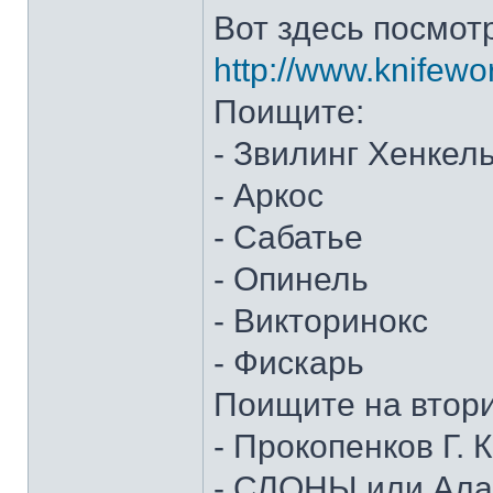
Вот здесь посмот
http://www.knifewo
Поищите:
- Звилинг Хенкел
- Аркос
- Сабатье
- Опинель
- Викторинокс
- Фискарь
Поищите на втор
- Прокопенков Г. К
- СЛОНЫ или Алан