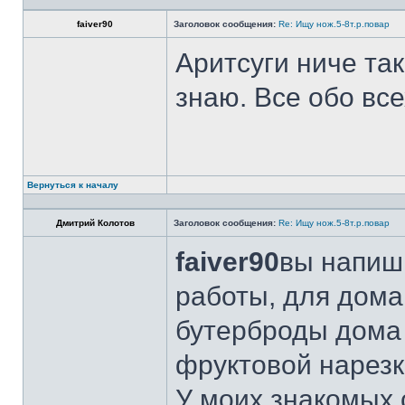
faiver90
Заголовок сообщения:
Re: Ищу нож.5-8т.р.повар
Аритсуги ниче та
знаю. Все обо вс
Вернуться к началу
Дмитрий Колотов
Заголовок сообщения:
Re: Ищу нож.5-8т.р.повар
faiver90
вы напиши
работы, для дома
бутерброды дома 
фруктовой нарезк
У моих знакомых 