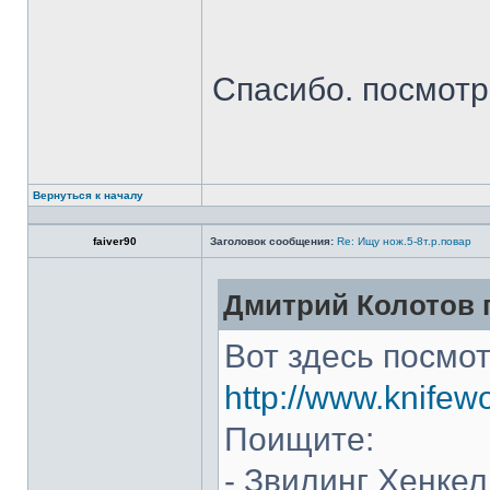
Спасибо. посмот
Вернуться к началу
faiver90
Заголовок сообщения:
Re: Ищу нож.5-8т.р.повар
Дмитрий Колотов п
Вот здесь посмот
http://www.knifew
Поищите:
- Звилинг Хенкел