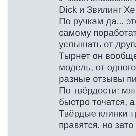
Dick и Звилинг Хе
По ручкам да... э
самому поработат
услышать от други
Тырнет он вообще 
модель, от одног
разные отзывы пи
По твёрдости: мяг
быстро точатся, а
Твёрдые клинки т
правятся, но зато