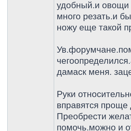
удобный.и овощи 
много резать.и бы
ножу еще такой п
Ув.форумчане.пом
чегоопределился.
дамаск меня. заце
Руки относительн
вправятся проще 
Преобрести желат
помочь.можно и о