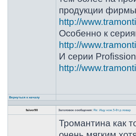
продукции фирмы 
http://www.tramonti
Особенно к серия
http://www.tramonti
И серии Profission
http://www.tramonti
Вернуться к началу
faiver90
Заголовок сообщения:
Re: Ищу нож.5-8т.р.повар
Тромантина как т
очень мягким.хот