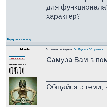
для функционала?
характер?
Вернуться к началу
Iskander
Заголовок сообщения:
Re: Ищу нож.5-8т.р.повар
Самура Вам в пом
дважды маньяк
______________
Общайся с теми, 