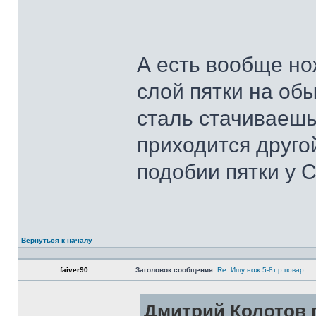
А есть вообще но
слой пятки на обы
сталь стачиваешь
приходится другой
подобии пятки у 
Вернуться к началу
faiver90
Заголовок сообщения:
Re: Ищу нож.5-8т.р.повар
Дмитрий Колотов п