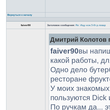
Вернуться к началу
faiver90
Заголовок сообщения:
Re: Ищу нож.5-8т.р.повар
Дмитрий Колотов п
faiver90
вы напиш
какой работы, д
Одно дело бутер
ресторане фрукт
У моих знакомых
пользуются Dick 
По ручкам да... 