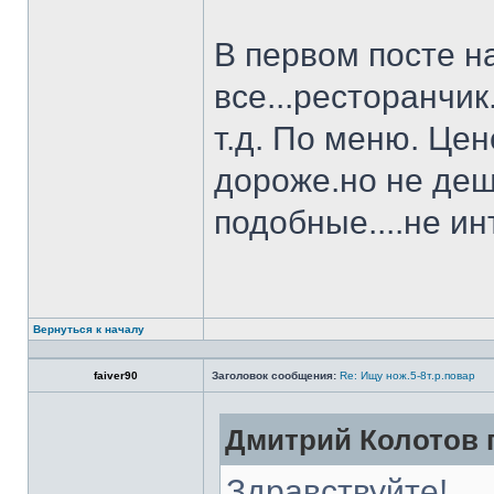
В первом посте н
все...ресторанчи
т.д. По меню. Це
дороже.но не деш
подобные....не и
Вернуться к началу
faiver90
Заголовок сообщения:
Re: Ищу нож.5-8т.р.повар
Дмитрий Колотов п
Здравствуйте!