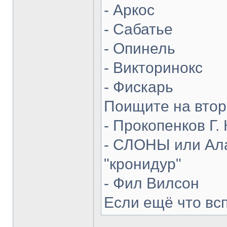
- Аркос
- Сабатье
- Опинель
- Викторинокс
- Фискарь
Поищите на втор
- Прокопенков Г. 
- СЛОНЫ или Ала
"кронидур"
- Фил Вилсон
Если ещё что вс