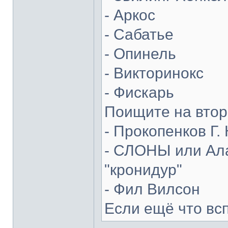
- Аркос
- Сабатье
- Опинель
- Викторинокс
- Фискарь
Поищите на втор
- Прокопенков Г. 
- СЛОНЫ или Ала
"кронидур"
- Фил Вилсон
Если ещё что вс