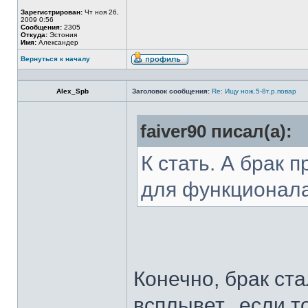
Зарегистрирован:
Чт ноя 26,
2009 0:56
Сообщения:
2305
Откуда:
Эстония
Имя:
Александер
Вернуться к началу
Alex_Spb
Заголовок сообщения:
Re: Ищу нож.5-8т.р.повар
faiver90 писал(а):
К стать. А брак 
для функционал
Конечно, брак ста
всплывет...если т