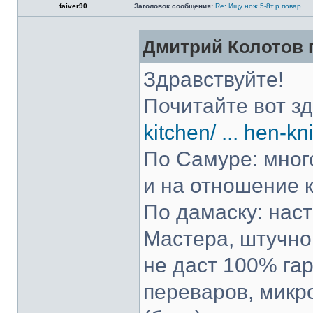
faiver90
Заголовок сообщения:
Re: Ищу нож.5-8т.р.повар
Дмитрий Колотов п
Здравствуйте!
Почитайте вот з
kitchen/ ... hen-kn
По Самуре: много
и на отношение к
По дамаску: нас
Мастера, штучно 
не даст 100% гар
переваров, микр