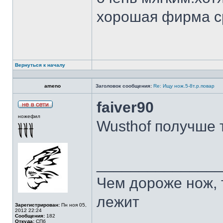
хорошая фирма с
Вернуться к началу
ameno
Заголовок сообщения:
Re: Ищу нож.5-8т.р.повар
faiver90
ножефил
Wusthof получше 
______________
Чем дороже нож, 
лежит
Зарегистрирован:
Пн ноя 05,
2012 22:24
Сообщения:
182
Откуда:
СПб