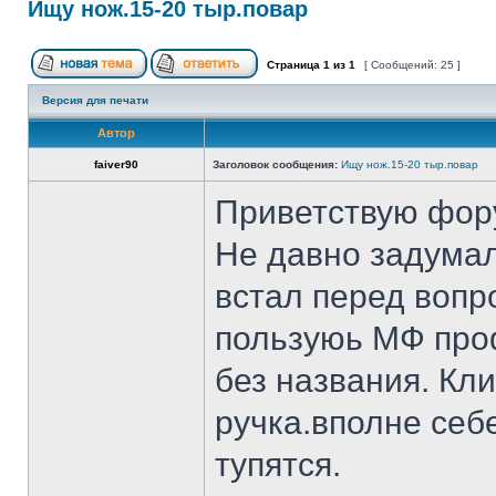
Ищу нож.15-20 тыр.повар
Страница
1
из
1
[ Сообщений: 25 ]
Версия для печати
Автор
faiver90
Заголовок сообщения:
Ищу нож.15-20 тыр.повар
Приветствую фор
Не давно задумал
встал перед вопр
пользуюь МФ проф
без названия. Кл
ручка.вполне себ
тупятся.