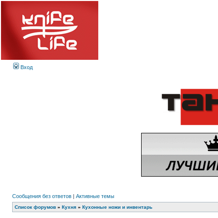
Вход
Сообщения без ответов
|
Активные темы
Список форумов
»
Кухня
»
Кухонные ножи и инвентарь