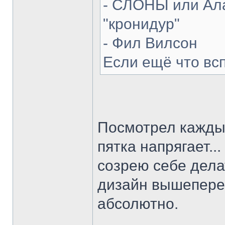
- СЛОНЫ или Ала
"кронидур"
- Фил Вилсон
Если ещё что вс
Посмотрел каждый
пятка напрягает...
созрею себе делат
дизайн вышепере
абсолютно.