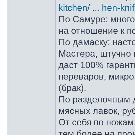
kitchen/ ... hen-kni
По Самуре: много 
на отношение к п
По дамаску: наст
Мастера, штучно и
даст 100% гарант
переваров, микро
(брак).
По разделочным д
мясных лавок, ру
От себя по ножам:
тем более на прои