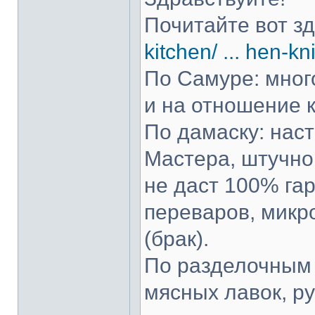
Почитайте вот з
kitchen/ ... hen-kn
По Самуре: много
и на отношение к
По дамаску: нас
Мастера, штучно 
не даст 100% гар
переваров, микр
(брак).
По разделочным 
мясных лавок, р