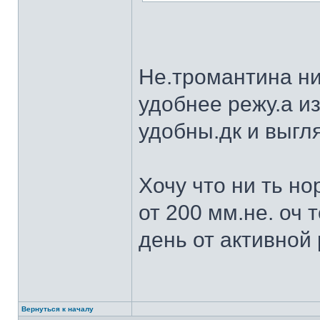
Не.тромантина ни
удобнее режу.а из
удобны.дк и выгля
Хочу что ни ть н
от 200 мм.не. оч 
день от активной 
Вернуться к началу