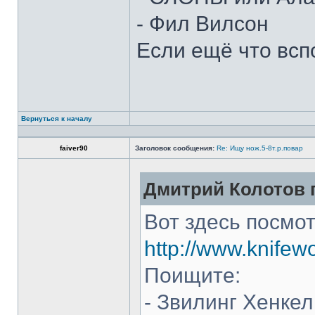
- Фил Вилсон
Если ещё что всп
Вернуться к началу
faiver90
Заголовок сообщения:
Re: Ищу нож.5-8т.р.повар
Дмитрий Колотов п
Вот здесь посмот
http://www.knifew
Поищите:
- Звилинг Хенкел