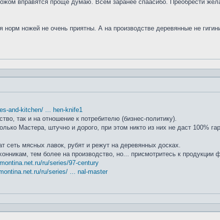
ножом вправятся проще думаю. Всем заранее спаасибо. Преобрести жела
я норм ножей не очень приятны. А на производстве деревянные не гиги
ifes-and-kitchen/ ... hen-knife1
ство, так и на отношение к потребителю (бизнес-политику).
лько Мастера, штучно и дорого, при этом никто из них не даст 100% га
т сеть мясных лавок, рубят и режут на деревянных досках.
хонникам, тем более на производство, но... присмотритесь к продукции
amontina.net.ru/ru/series/97-century
montina.net.ru/ru/series/ ... nal-master