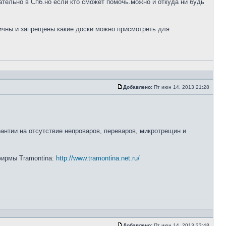
тельно в Спб.но если кто сможет помочь.можно и откуда ни будь
ничны и запрещены.какие доски можно присмотреть для
Добавлено:
Пт июн 14, 2013 21:28
рантии на отсутствие непроваров, переваров, микротрещин и
 фирмы Tramontina:
http://www.tramontina.net.ru/
Добавлено:
Пт июн 14, 2013 23:48