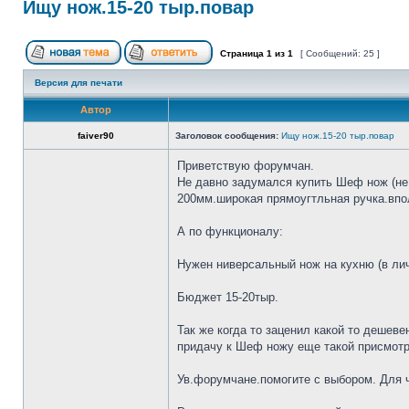
Ищу нож.15-20 тыр.повар
Страница
1
из
1
[ Сообщений: 25 ]
Версия для печати
Автор
faiver90
Заголовок сообщения:
Ищу нож.15-20 тыр.повар
Приветствую форумчан.
Не давно задумался купить Шеф нож (не 
200мм.широкая прямоугтльная ручка.впол
А по функционалу:
Нужен ниверсальный нож на кухню (в лич
Бюджет 15-20тыр.
Так же когда то заценил какой то дешеве
придачу к Шеф ножу еще такой присмотр
Ув.форумчане.помогите с выбором. Для че