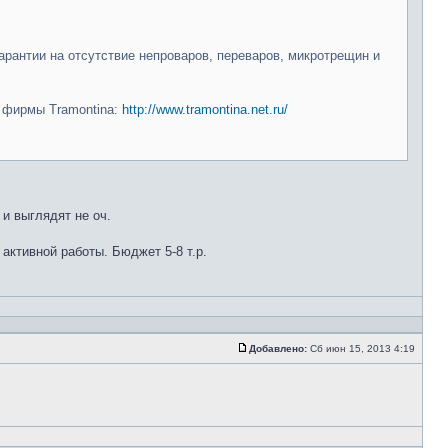
арантии на отсутствие непроваров, переваров, микротрещин и
и фирмы Tramontina:
http://www.tramontina.net.ru/
 и выглядят не оч.
 активной работы. Бюджет 5-8 т.р.
Добавлено:
Сб июн 15, 2013 4:19