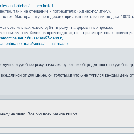
knifes-and-kitchen/ ... hen-knife1
чество, так и на отношение к потребителю (бизнес-политику).
только Мастера, штучно и дорого, при этом никто из них не даст 100% г
ат сеть мясных лавок, рубят и режут на деревянных досках.
кухонникам, тем более на производство, но... присмотритесь к продукци
ramontina.net.ru/ru/series/97-century
ramontina.net.ru/ru/series/ ... nal-master
 лучше и удобнее режу.а изх эко ручки...вообще для меня не удобны.дк
 все.длиной от 200 мм.не. оч толстый.и что б не тупился каждый день от
оналу не знаю. Все обо всех разное пишут