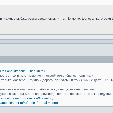
анчик.мясо.рыба.фрукты.овощи.сыры и т.д. По меню. Ценовая категория 
knifes-and-kitchen/ ... hen-knife1
чество, так и на отношение к потребителю (бизнес-политику).
только Мастера, штучно и дорого, при этом никто из них не даст 100% г
ат сеть мясных лавок, рубят и режут на деревянных досках.
кухонникам, тем более на производство, но... присмотритесь к продукци
ramontina.net.ru/ru/series/97-century
ramontina.net.ru/ru/series/ ... nal-master