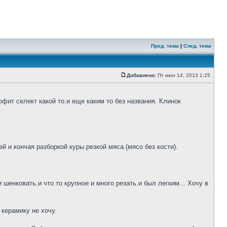
Пред. тема
|
След. тема
Добавлено:
Пт июн 14, 2013 1:25
фит селект какой то.и еще каким то без названия. Клинок
 и кончая разборкой куры.резкой мяса.(мясо без кости).
шенковать.и что то крупное и много резать.и был легким... Хочу в
 керамику не хочу.