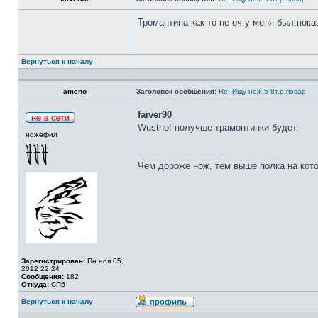
Тромантина как то не оч.у меня был.пок
Вернуться к началу
ameno
Заголовок сообщения:
Re: Ищу нож.5-8т.р.повар
faiver90
Wusthof получше трамонтинки будет.
ножефил
_________________
Чем дороже нож, тем выше полка на кот
Зарегистрирован:
Пн ноя 05,
2012 22:24
Сообщения:
182
Откуда:
СПб
Вернуться к началу