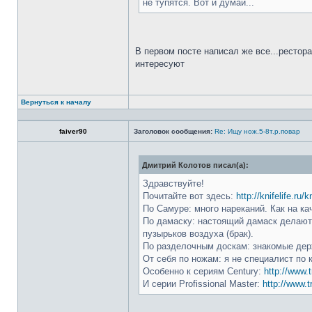
не тупятся. Вот и думай...
В первом посте написал же все...рестор
интересуют
Вернуться к началу
faiver90
Заголовок сообщения:
Re: Ищу нож.5-8т.р.повар
Дмитрий Колотов писал(а):
Здравствуйте!
Почитайте вот здесь:
http://knifelife.ru/
По Самуре: много нареканий. Как на ка
По дамаску: настоящий дамаск делают 
пузырьков воздуха (брак).
По разделочным доскам: знакомые держ
От себя по ножам: я не специалист по 
Особенно к сериям Century:
http://www.t
И серии Profissional Master:
http://www.t