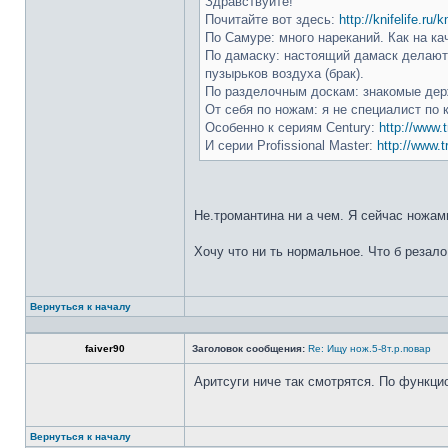
Здравствуйте!
Почитайте вот здесь:
http://knifelife.ru/
По Самуре: много нареканий. Как на ка
По дамаску: настоящий дамаск делают 
пузырьков воздуха (брак).
По разделочным доскам: знакомые держ
От себя по ножам: я не специалист по 
Особенно к сериям Century:
http://www.t
И серии Profissional Master:
http://www.t
Не.тромантина ни а чем. Я сейчас ножами
Хочу что ни ть нормальное. Что б резало
Вернуться к началу
faiver90
Заголовок сообщения:
Re: Ищу нож.5-8т.р.повар
Аритсуги ниче так смотрятся. По функци
Вернуться к началу