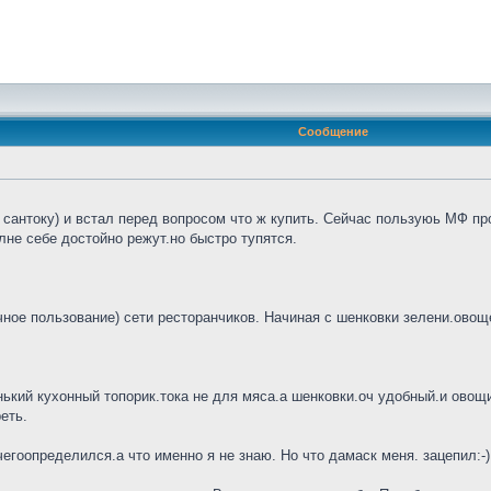
Сообщение
сантоку) и встал перед вопросом что ж купить. Сейчас пользуюь МФ про
не себе достойно режут.но быстро тупятся.
ное пользование) сети ресторанчиков. Начиная с шенковки зелени.овощей
нький кухонный топорик.тока не для мяса.а шенковки.оч удобный.и овощи 
еть.
гоопределился.а что именно я не знаю. Но что дамаск меня. зацепил:-)