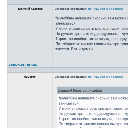
Дмитрий Колотов
Заголовок сообщения:
Re: Ищу нож.5-8т.р.повар
faiver90
вы напишите сколько вам ножей и
заниматься.
У моих знакомых сеть мясных лавок, они
По ручкам да... это индивидуально... лу
Тырнет он вообще такая штука, про одну 
По твёрдости: мягкие клинки быстро тупя
тупятся. Вот и думай...
Вернуться к началу
faiver90
Заголовок сообщения:
Re: Ищу нож.5-8т.р.повар
Дмитрий Колотов писал(а):
faiver90
вы напишите сколько вам ножей
заниматься.
У моих знакомых сеть мясных лавок, о
По ручкам да... это индивидуально... 
Тырнет он вообще такая штука, про одн
По твёрдости: мягкие клинки быстро ту