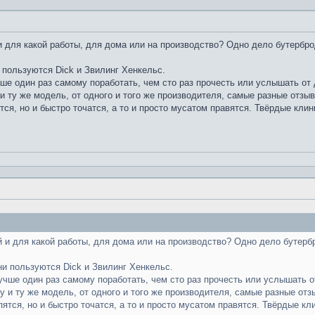
 для какой работы, для дома или на производство? Одно дело бутербро
 пользуются Dick и Звилинг Хенкельс.
чше один раз самому поработать, чем сто раз прочесть или услышать от д
и ту же модель, от одного и того же производителя, самые разные отзы
тся, но и быстро точатся, а то и просто мусатом правятся. Твёрдые клин
 и для какой работы, для дома или на производство? Одно дело бутерб
ни пользуются Dick и Звилинг Хенкельс.
лучше один раз самому поработать, чем сто раз прочесть или услышать от
у и ту же модель, от одного и того же производителя, самые разные отз
пятся, но и быстро точатся, а то и просто мусатом правятся. Твёрдые кл