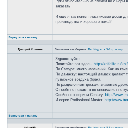
Руки относительно из плечей.но с норм 
заказать
И еще я так понял пластиковые доски дл
производства и хорошего ножа?
Вернуться к началу
Дмитрий Колотов
Заголовок сообщения:
Re: Ищу нож.5-8т.р.повар
Здравствуйте!
Почитайте вот здесь:
http://knifelife.ru/kn
По Самуре: много нареканий. Как на каче
По дамаску: настоящий дамаск делают то
пузырьков воздуха (брак).
По разделочным доскам: знакомые держа
От себя по ножам: я не специалист по ку
Особенно к сериям Century:
http://www.tr
И серии Profissional Master:
http://www.tra
Вернуться к началу
faiver90
Заголовок сообщения:
Re: Ищу нож.5-8т.р.повар