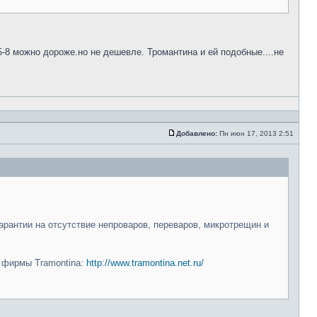
5-8 можно дороже.но не дешевле. Тромантина и ей подобные....не
Добавлено:
Пн июн 17, 2013 2:51
арантии на отсутствие непроваров, переваров, микротрещин и
и фирмы Tramontina:
http://www.tramontina.net.ru/