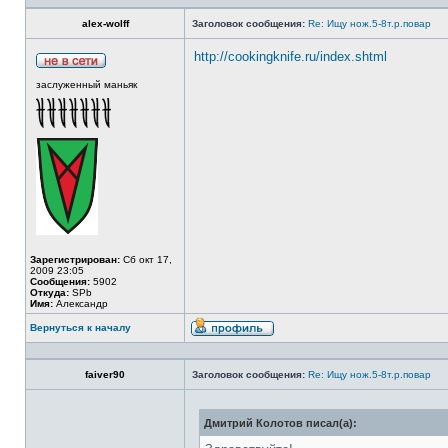
alex-wolff
Заголовок сообщения:
Re: Ищу нож.5-8т.р.повар
http://cookingknife.ru/index.shtml
заслуженный маньяк
Зарегистрирован:
Сб окт 17,
2009 23:05
Сообщения:
5902
Откуда:
SPb
Имя:
Александр
Вернуться к началу
faiver90
Заголовок сообщения:
Re: Ищу нож.5-8т.р.повар
Дмитрий Колотов писал(а):