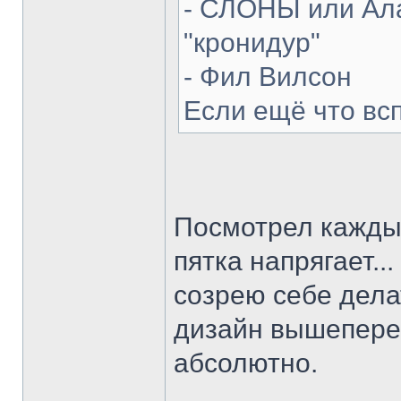
- СЛОНЫ или Ала
"кронидур"
- Фил Вилсон
Если ещё что вс
Посмотрел каждый
пятка напрягает...
созрею себе делат
дизайн вышепере
абсолютно.