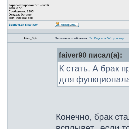
Зарегистрирован:
Чт ноя 26,
2009 0:56
Сообщения:
2305
Откуда:
Эстония
Имя:
Александер
Вернуться к началу
Alex_Spb
Заголовок сообщения:
Re: Ищу нож.5-8т.р.повар
faiver90 писал(а):
К стать. А брак 
для функционал
Конечно, брак ста
всплывет...если т