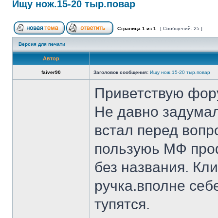
Ищу нож.15-20 тыр.повар
Страница
1
из
1
[ Сообщений: 25 ]
Версия для печати
Автор
faiver90
Заголовок сообщения:
Ищу нож.15-20 тыр.повар
Приветствую фор
Не давно задумал
встал перед вопр
пользуюь МФ проф
без названия. Кл
ручка.вполне себ
тупятся.