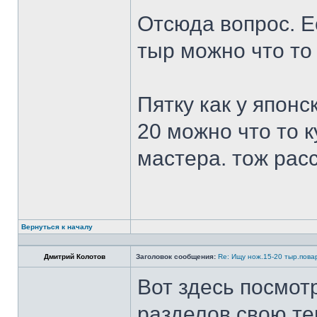
Отсюда вопрос. Ес
тыр можно что то
Пятку как у японс
20 можно что то к
мастера. тож рас
Вернуться к началу
Дмитрий Колотов
Заголовок сообщения:
Re: Ищу нож.15-20 тыр.пова
Вот здесь посмот
разделов свою те