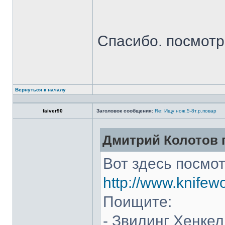
Спасибо. посмот
Вернуться к началу
faiver90
Заголовок сообщения:
Re: Ищу нож.5-8т.р.повар
Дмитрий Колотов п
Вот здесь посмот
http://www.knifew
Поищите:
- Звилинг Хенкел