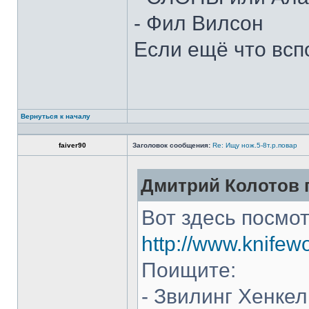
- Фил Вилсон
Если ещё что всп
Вернуться к началу
faiver90
Заголовок сообщения:
Re: Ищу нож.5-8т.р.повар
Дмитрий Колотов п
Вот здесь посмот
http://www.knifew
Поищите:
- Звилинг Хенкел