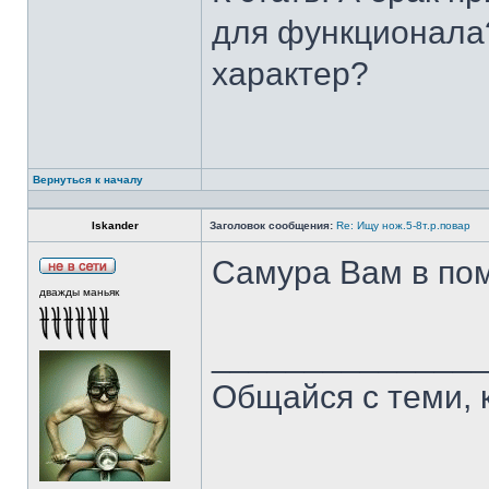
для функционала?
характер?
Вернуться к началу
Iskander
Заголовок сообщения:
Re: Ищу нож.5-8т.р.повар
Самура Вам в пом
дважды маньяк
______________
Общайся с теми, 