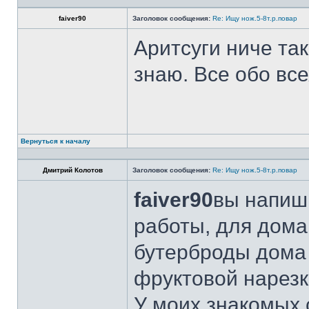
faiver90
Заголовок сообщения:
Re: Ищу нож.5-8т.р.повар
Аритсуги ниче та
знаю. Все обо вс
Вернуться к началу
Дмитрий Колотов
Заголовок сообщения:
Re: Ищу нож.5-8т.р.повар
faiver90
вы напиши
работы, для дома
бутерброды дома 
фруктовой нарезк
У моих знакомых 