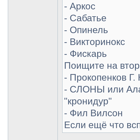
- Аркос
- Сабатье
- Опинель
- Викторинокс
- Фискарь
Поищите на втор
- Прокопенков Г. 
- СЛОНЫ или Ала
"кронидур"
- Фил Вилсон
Если ещё что вс