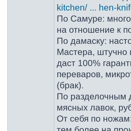
kitchen/ ... hen-kni
По Самуре: много 
на отношение к п
По дамаску: наст
Мастера, штучно и
даст 100% гарант
переваров, микро
(брак).
По разделочным д
мясных лавок, ру
От себя по ножам:
тем более на прои