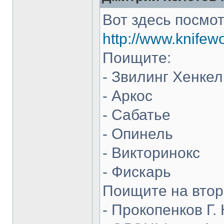
Вот здесь посмот
http://www.knifew
Поищите:
- Звилинг Хенкел
- Аркос
- Сабатье
- Опинель
- Викторинокс
- Фискарь
Поищите на втор
- Прокопенков Г. 