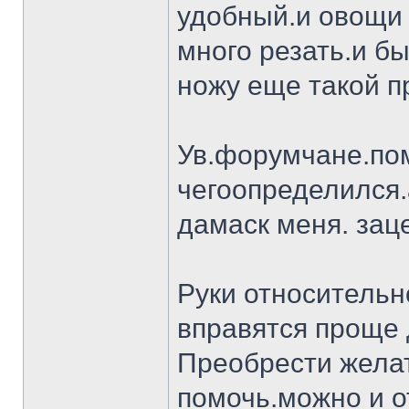
удобный.и овощи 
много резать.и бы
ножу еще такой п
Ув.форумчане.пом
чегоопределился.
дамаск меня. заце
Руки относительн
вправятся проще 
Преобрести желат
помочь.можно и о