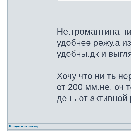
Не.тромантина ни
удобнее режу.а из
удобны.дк и выгля
Хочу что ни ть н
от 200 мм.не. оч 
день от активной 
Вернуться к началу