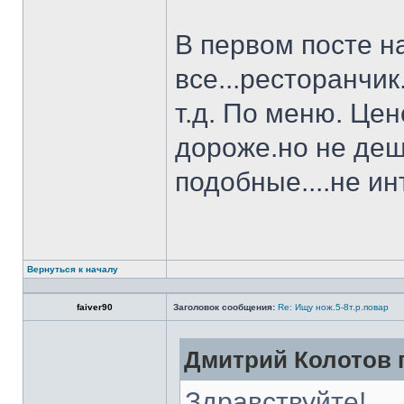
В первом посте н
все...ресторанчи
т.д. По меню. Це
дороже.но не деш
подобные....не и
Вернуться к началу
faiver90
Заголовок сообщения:
Re: Ищу нож.5-8т.р.повар
Дмитрий Колотов п
Здравствуйте!