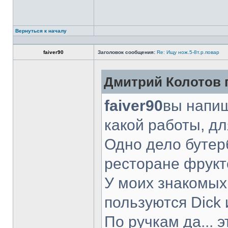
Вернуться к началу
faiver90
Заголовок сообщения:
Re: Ищу нож.5-8т.р.повар
Дмитрий Колотов п
faiver90
вы напиш
какой работы, д
Одно дело бутер
ресторане фрукт
У моих знакомых
пользуются Dick 
По ручкам да... 