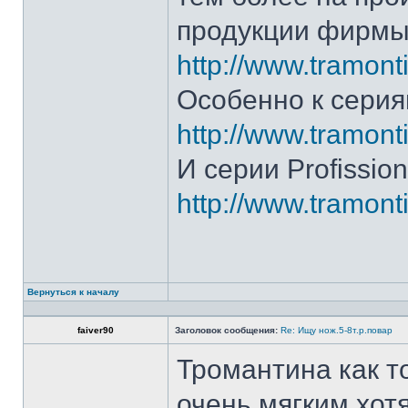
продукции фирмы 
http://www.tramonti
Особенно к серия
http://www.tramonti
И серии Profission
http://www.tramonti
Вернуться к началу
faiver90
Заголовок сообщения:
Re: Ищу нож.5-8т.р.повар
Тромантина как т
очень мягким.хот