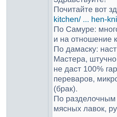
Почитайте вот з
kitchen/ ... hen-kn
По Самуре: много
и на отношение к
По дамаску: нас
Мастера, штучно 
не даст 100% гар
переваров, микр
(брак).
По разделочным 
мясных лавок, р