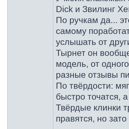
Dick и Звилинг Хе
По ручкам да... э
самому поработат
услышать от други
Тырнет он вообще 
модель, от одног
разные отзывы пи
По твёрдости: мяг
быстро точатся, а
Твёрдые клинки т
правятся, но зато