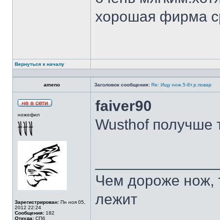
хорошая фирма с
Вернуться к началу
ameno
Заголовок сообщения:
Re: Ищу нож.5-8т.р.повар
faiver90
ножефил
Wusthof получше 
______________
Чем дороже нож, 
лежит
Зарегистрирован:
Пн ноя 05,
2012 22:24
Сообщения:
182
Откуда:
СПб