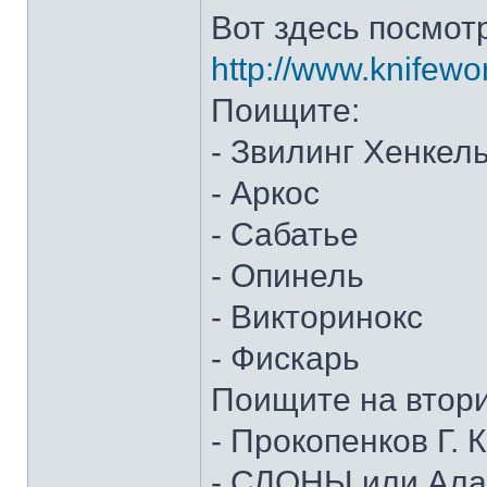
Вот здесь посмот
http://www.knifewo
Поищите:
- Звилинг Хенкел
- Аркос
- Сабатье
- Опинель
- Викторинокс
- Фискарь
Поищите на втор
- Прокопенков Г. К
- СЛОНЫ или Алан