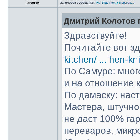
faiver90
Заголовок сообщения:
Re: Ищу нож.5-8т.р.повар
Дмитрий Колотов п
Здравствуйте!
Почитайте вот з
kitchen/ ... hen-kn
По Самуре: много
и на отношение к
По дамаску: нас
Мастера, штучно 
не даст 100% гар
переваров, микр