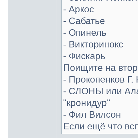
- Аркос
- Сабатье
- Опинель
- Викторинокс
- Фискарь
Поищите на втор
- Прокопенков Г. 
- СЛОНЫ или Ала
"кронидур"
- Фил Вилсон
Если ещё что вс