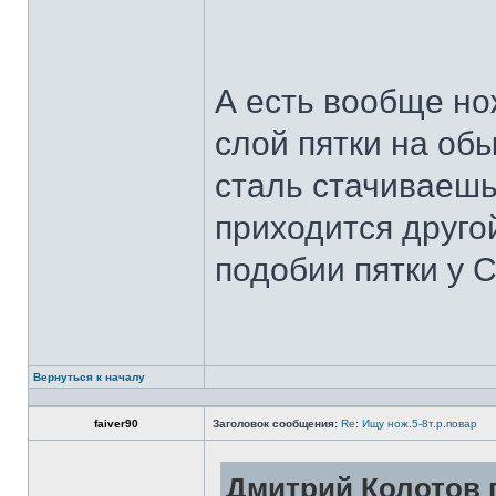
А есть вообще но
слой пятки на обы
сталь стачиваешь
приходится другой
подобии пятки у 
Вернуться к началу
faiver90
Заголовок сообщения:
Re: Ищу нож.5-8т.р.повар
Дмитрий Колотов п