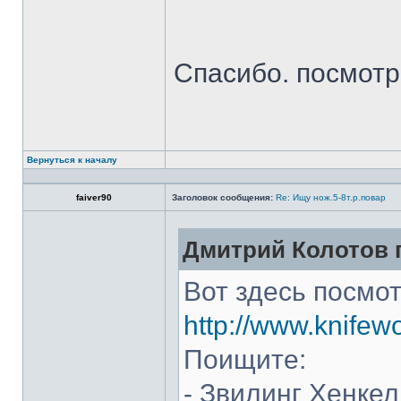
Спасибо. посмот
Вернуться к началу
faiver90
Заголовок сообщения:
Re: Ищу нож.5-8т.р.повар
Дмитрий Колотов п
Вот здесь посмот
http://www.knifew
Поищите:
- Звилинг Хенкел