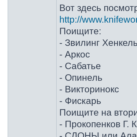
Вот здесь посмот
http://www.knifewo
Поищите:
- Звилинг Хенкел
- Аркос
- Сабатье
- Опинель
- Викторинокс
- Фискарь
Поищите на втор
- Прокопенков Г. К
- СЛОНЫ или Алан