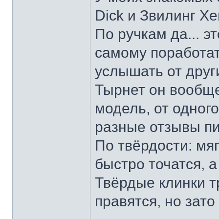
Dick и Звилинг Хе
По ручкам да... э
самому поработат
услышать от други
Тырнет он вообще 
модель, от одног
разные отзывы пи
По твёрдости: мяг
быстро точатся, а
Твёрдые клинки т
правятся, но зато