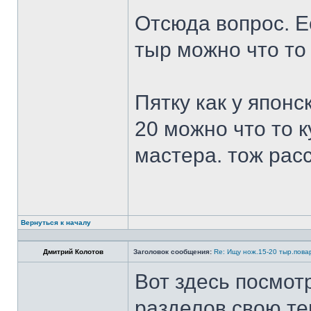
Отсюда вопрос. Ес
тыр можно что то
Пятку как у японс
20 можно что то к
мастера. тож рас
Вернуться к началу
Дмитрий Колотов
Заголовок сообщения:
Re: Ищу нож.15-20 тыр.пова
Вот здесь посмот
разделов свою те