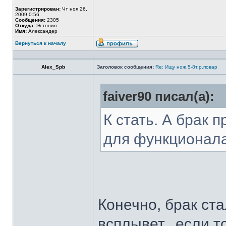
Зарегистрирован:
Чт ноя 26,
2009 0:56
Сообщения:
2305
Откуда:
Эстония
Имя:
Александер
Вернуться к началу
Alex_Spb
Заголовок сообщения:
Re: Ищу нож.5-8т.р.повар
faiver90 писал(а):
К стать. А брак 
для функционал
Конечно, брак ста
всплывет...если т