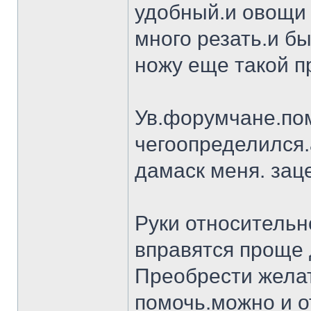
удобный.и овощи 
много резать.и бы
ножу еще такой п
Ув.форумчане.пом
чегоопределился.
дамаск меня. заце
Руки относительн
вправятся проще 
Преобрести желат
помочь.можно и о