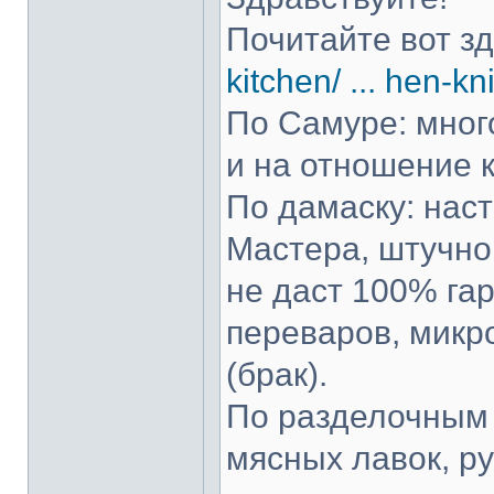
Почитайте вот з
kitchen/ ... hen-kn
По Самуре: много
и на отношение к
По дамаску: нас
Мастера, штучно 
не даст 100% гар
переваров, микр
(брак).
По разделочным 
мясных лавок, р