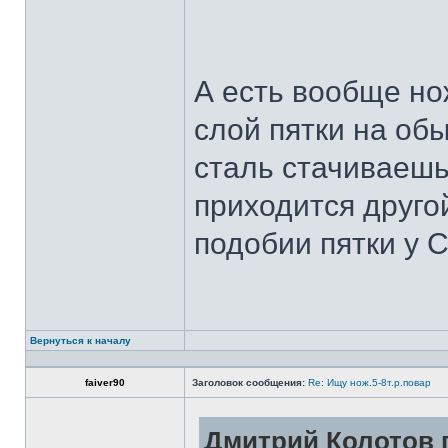
А есть вообще но
слой пятки на обы
сталь стачиваешь
приходится другой
подобии пятки у 
Вернуться к началу
faiver90
Заголовок сообщения:
Re: Ищу нож.5-8т.р.повар
Дмитрий Колотов п