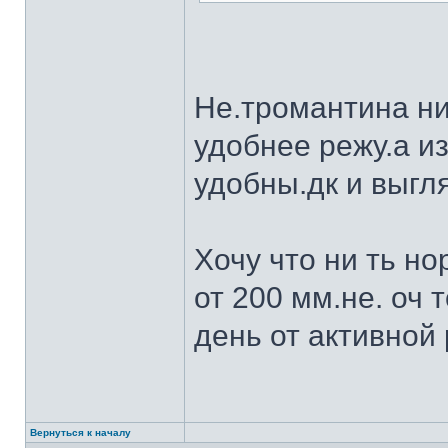
Не.тромантина ни
удобнее режу.а из
удобны.дк и выгля
Хочу что ни ть н
от 200 мм.не. оч 
день от активной 
Вернуться к началу