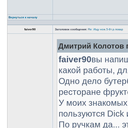
Вернуться к началу
faiver90
Заголовок сообщения:
Re: Ищу нож.5-8т.р.повар
Дмитрий Колотов п
faiver90
вы напиш
какой работы, д
Одно дело бутер
ресторане фрукт
У моих знакомых
пользуются Dick 
По ручкам да... 