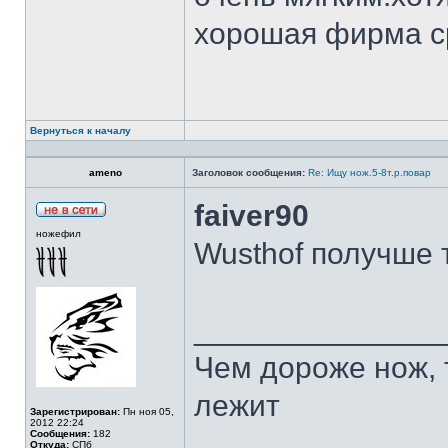
хорошая фирма с
Вернуться к началу
ameno
Заголовок сообщения:
Re: Ищу нож.5-8т.р.повар
faiver90
ножефил
Wusthof получше 
______________
Чем дороже нож, 
лежит
Зарегистрирован:
Пн ноя 05,
2012 22:24
Сообщения:
182
Откуда:
СПб