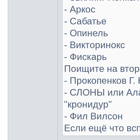
- Аркос
- Сабатье
- Опинель
- Викторинокс
- Фискарь
Поищите на втор
- Прокопенков Г. 
- СЛОНЫ или Ала
"кронидур"
- Фил Вилсон
Если ещё что вс