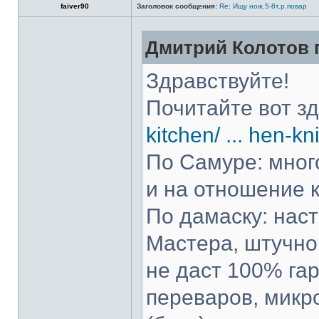
faiver90
Заголовок сообщения:
Re: Ищу нож.5-8т.р.повар
Дмитрий Колотов п
Здравствуйте!
Почитайте вот з
kitchen/ ... hen-kn
По Самуре: много
и на отношение к
По дамаску: нас
Мастера, штучно 
не даст 100% гар
переваров, микр