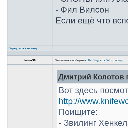
- Фил Вилсон
Если ещё что всп
Вернуться к началу
faiver90
Заголовок сообщения:
Re: Ищу нож.5-8т.р.повар
Дмитрий Колотов п
Вот здесь посмот
http://www.knifew
Поищите:
- Звилинг Хенкел