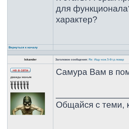
для функционала?
характер?
Вернуться к началу
Iskander
Заголовок сообщения:
Re: Ищу нож.5-8т.р.повар
Самура Вам в пом
дважды маньяк
______________
Общайся с теми, 