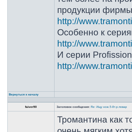
продукции фирмы 
http://www.tramonti
Особенно к серия
http://www.tramonti
И серии Profission
http://www.tramonti
Вернуться к началу
faiver90
Заголовок сообщения:
Re: Ищу нож.5-8т.р.повар
Тромантина как т
очень мягким.хот