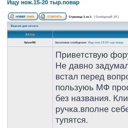
Ищу нож.15-20 тыр.повар
Страница
1
из
1
[ Сообщений: 25 ]
Версия для печати
Автор
faiver90
Заголовок сообщения:
Ищу нож.15-20 тыр.повар
Приветствую фор
Не давно задумал
встал перед вопр
пользуюь МФ проф
без названия. Кл
ручка.вполне себ
тупятся.