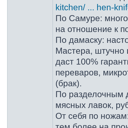
kitchen/ ... hen-kni
По Самуре: много 
на отношение к п
По дамаску: наст
Мастера, штучно и
даст 100% гарант
переваров, микро
(брак).
По разделочным д
мясных лавок, ру
От себя по ножам:
тем более на прои