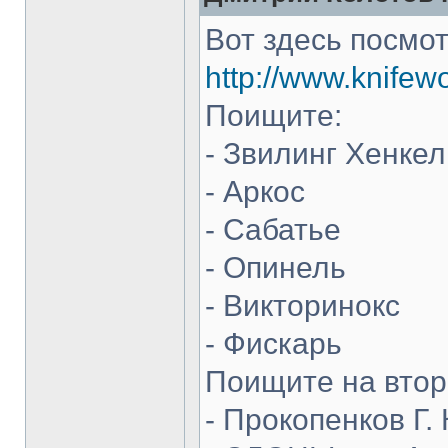
Вот здесь посмот
http://www.knifew
Поищите:
- Звилинг Хенкел
- Аркос
- Сабатье
- Опинель
- Викторинокс
- Фискарь
Поищите на втор
- Прокопенков Г. 