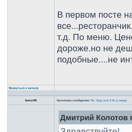
В первом посте н
все...ресторанчи
т.д. По меню. Це
дороже.но не деш
подобные....не и
Вернуться к началу
faiver90
Заголовок сообщения:
Re: Ищу нож.5-8т.р.повар
Дмитрий Колотов п
Здравствуйте!