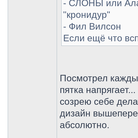
- СЛОНЫ или Ала
"кронидур"
- Фил Вилсон
Если ещё что вс
Посмотрел каждый
пятка напрягает...
созрею себе делат
дизайн вышепере
абсолютно.