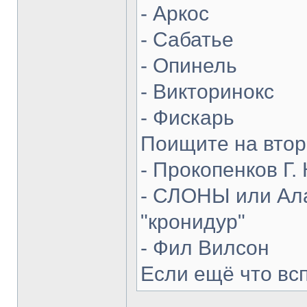
- Аркос
- Сабатье
- Опинель
- Викторинокс
- Фискарь
Поищите на втор
- Прокопенков Г. 
- СЛОНЫ или Ала
"кронидур"
- Фил Вилсон
Если ещё что вс