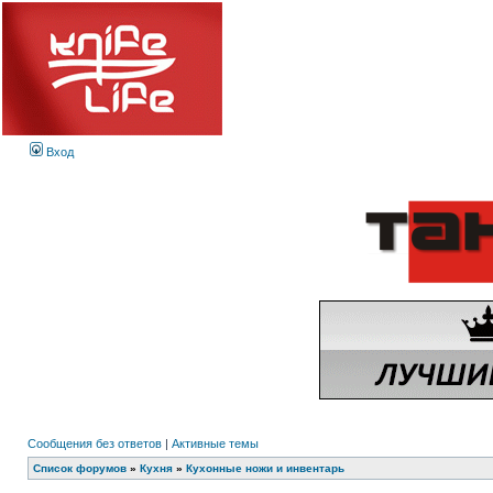
Вход
Сообщения без ответов
|
Активные темы
Список форумов
»
Кухня
»
Кухонные ножи и инвентарь