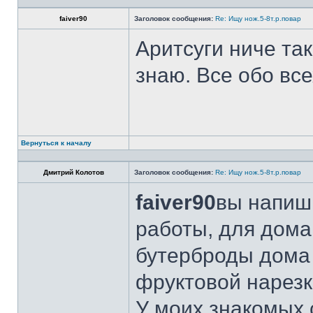
faiver90
Заголовок сообщения:
Re: Ищу нож.5-8т.р.повар
Аритсуги ниче та
знаю. Все обо вс
Вернуться к началу
Дмитрий Колотов
Заголовок сообщения:
Re: Ищу нож.5-8т.р.повар
faiver90
вы напиши
работы, для дома
бутерброды дома 
фруктовой нарезк
У моих знакомых 