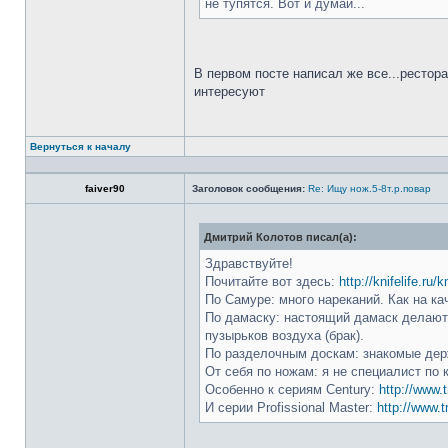
не тупятся. Вот и думай...
В первом посте написал же все...рестор
интересуют
Вернуться к началу
faiver90
Заголовок сообщения:
Re: Ищу нож.5-8т.р.повар
Дмитрий Колотов писал(а):
Здравствуйте!
Почитайте вот здесь:
http://knifelife.ru/
По Самуре: много нареканий. Как на ка
По дамаску: настоящий дамаск делают 
пузырьков воздуха (брак).
По разделочным доскам: знакомые держ
От себя по ножам: я не специалист по 
Особенно к сериям Century:
http://www.t
И серии Profissional Master:
http://www.t