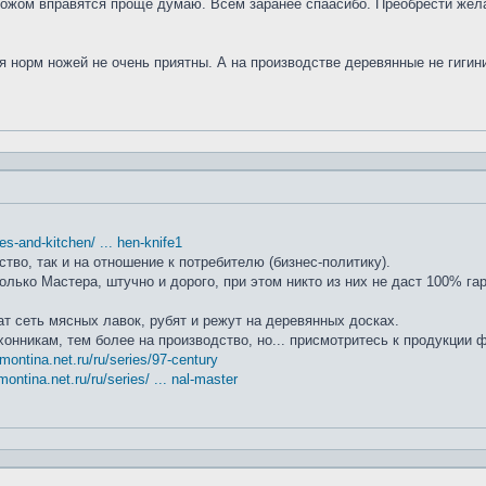
ножом вправятся проще думаю. Всем заранее спаасибо. Преобрести жела
я норм ножей не очень приятны. А на производстве деревянные не гиги
ifes-and-kitchen/ ... hen-knife1
ство, так и на отношение к потребителю (бизнес-политику).
лько Мастера, штучно и дорого, при этом никто из них не даст 100% га
т сеть мясных лавок, рубят и режут на деревянных досках.
хонникам, тем более на производство, но... присмотритесь к продукции
amontina.net.ru/ru/series/97-century
montina.net.ru/ru/series/ ... nal-master