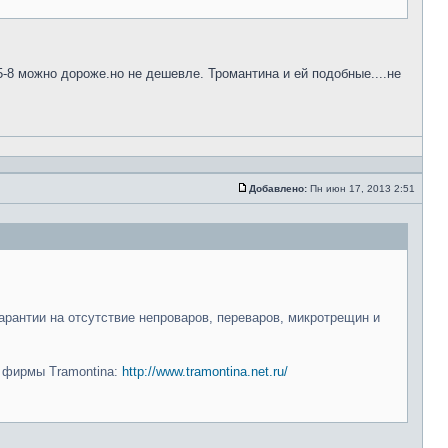
5-8 можно дороже.но не дешевле. Тромантина и ей подобные....не
Добавлено:
Пн июн 17, 2013 2:51
арантии на отсутствие непроваров, переваров, микротрещин и
и фирмы Tramontina:
http://www.tramontina.net.ru/