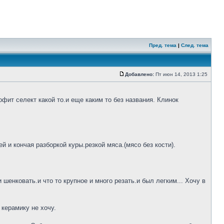
Пред. тема
|
След. тема
Добавлено:
Пт июн 14, 2013 1:25
фит селект какой то.и еще каким то без названия. Клинок
 и кончая разборкой куры.резкой мяса.(мясо без кости).
шенковать.и что то крупное и много резать.и был легким... Хочу в
 керамику не хочу.