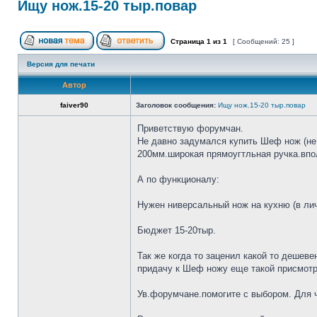
Ищу нож.15-20 тыр.повар
Страница
1
из
1
[ Сообщений: 25 ]
Версия для печати
Автор
faiver90
Заголовок сообщения:
Ищу нож.15-20 тыр.повар
Приветствую форумчан.
Не давно задумался купить Шеф нож (не 
200мм.широкая прямоугтльная ручка.впол
А по функционалу:
Нужен ниверсальный нож на кухню (в лич
Бюджет 15-20тыр.
Так же когда то заценил какой то дешеве
придачу к Шеф ножу еще такой присмотр
Ув.форумчане.помогите с выбором. Для че