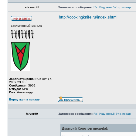
alex-wolff
Заголовок сообщения:
Re: Ищу нож.5-8т.р.повар
http://cookingknife.ru/index.shtml
заслуженный маньяк
Зарегистрирован:
Сб окт 17,
2009 23:05
Сообщения:
5902
Откуда:
SPb
Имя:
Александр
Вернуться к началу
faiver90
Заголовок сообщения:
Re: Ищу нож.5-8т.р.повар
Дмитрий Колотов писал(а):