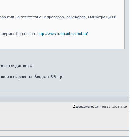
арантии на отсутствие непроваров, переваров, микротрещин и
и фирмы Tramontina:
http://www.tramontina.net.ru/
 и выглядят не оч.
 активной работы. Бюджет 5-8 т.р.
Добавлено:
Сб июн 15, 2013 4:19