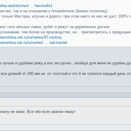
knifes-and-kitchen/ ... hen-knife1
чество, так и на отношение к потребителю (бизнес-политику).
только Мастера, штучно и дорого, при этом никто из них не даст 100% г
ат сеть мясных лавок, рубят и режут на деревянных досках.
кухонникам, тем более на производство, но... присмотритесь к продукци
ramontina.net.ru/ru/series/97-century
ramontina.net.ru/ru/series/ ... nal-master
 лучше и удобнее режу.а изх эко ручки...вообще для меня не удобны.дк
 все.длиной от 200 мм.не. оч толстый.и что б не тупился каждый день от
оналу не знаю. Все обо всех разное пишут