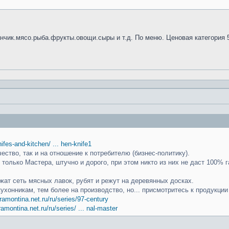
анчик.мясо.рыба.фрукты.овощи.сыры и т.д. По меню. Ценовая категория 
knifes-and-kitchen/ ... hen-knife1
чество, так и на отношение к потребителю (бизнес-политику).
только Мастера, штучно и дорого, при этом никто из них не даст 100% г
ат сеть мясных лавок, рубят и режут на деревянных досках.
кухонникам, тем более на производство, но... присмотритесь к продукци
ramontina.net.ru/ru/series/97-century
ramontina.net.ru/ru/series/ ... nal-master