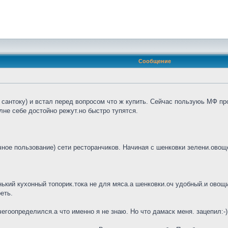
Сообщение
сантоку) и встал перед вопросом что ж купить. Сейчас пользуюь МФ про
не себе достойно режут.но быстро тупятся.
ное пользование) сети ресторанчиков. Начиная с шенковки зелени.овощей
нький кухонный топорик.тока не для мяса.а шенковки.оч удобный.и овощи 
еть.
гоопределился.а что именно я не знаю. Но что дамаск меня. зацепил:-)