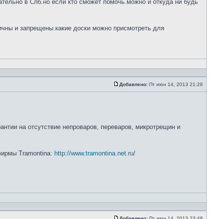
тельно в Спб.но если кто сможет помочь.можно и откуда ни будь
ничны и запрещены.какие доски можно присмотреть для
Добавлено:
Пт июн 14, 2013 21:28
рантии на отсутствие непроваров, переваров, микротрещин и
 фирмы Tramontina:
http://www.tramontina.net.ru/
Добавлено:
Пт июн 14, 2013 23:48