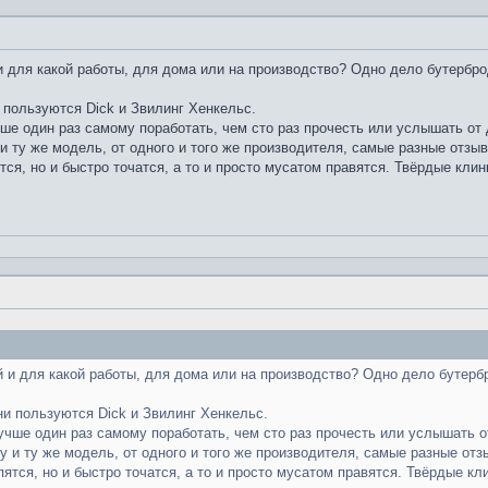
 для какой работы, для дома или на производство? Одно дело бутербро
 пользуются Dick и Звилинг Хенкельс.
чше один раз самому поработать, чем сто раз прочесть или услышать от д
и ту же модель, от одного и того же производителя, самые разные отзы
тся, но и быстро точатся, а то и просто мусатом правятся. Твёрдые клин
 и для какой работы, для дома или на производство? Одно дело бутерб
ни пользуются Dick и Звилинг Хенкельс.
лучше один раз самому поработать, чем сто раз прочесть или услышать от
у и ту же модель, от одного и того же производителя, самые разные отз
пятся, но и быстро точатся, а то и просто мусатом правятся. Твёрдые кл