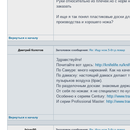
Руки относительно из плечей.но с норм 
заказать
И еще я так понял пластиковые доски дл
производства и хорошего ножа?
Вернуться к началу
Дмитрий Колотов
Заголовок сообщения:
Re: Ищу нож.5-8т.р.повар
Здравствуйте!
Почитайте вот здесь:
http://knifelife.ru/kn
По Самуре: много нареканий. Как на каче
По дамаску: настоящий дамаск делают то
пузырьков воздуха (брак).
По разделочным доскам: знакомые держа
От себя по ножам: я не специалист по ку
Особенно к сериям Century:
http://www.tr
И серии Profissional Master:
http://www.tra
Вернуться к началу
faiver90
Заголовок сообщения:
Re: Ищу нож.5-8т.р.повар