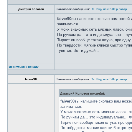
Дмитрий Колотов
Заголовок сообщения:
Re: Ищу нож.5-8т.р.повар
faiver90
вы напишите сколько вам ножей и
заниматься.
У моих знакомых сеть мясных лавок, они
По ручкам да... это индивидуально... лу
Тырнет он вообще такая штука, про одну 
По твёрдости: мягкие клинки быстро тупя
тупятся. Вот и думай...
Вернуться к началу
faiver90
Заголовок сообщения:
Re: Ищу нож.5-8т.р.повар
Дмитрий Колотов писал(а):
faiver90
вы напишите сколько вам ножей
заниматься.
У моих знакомых сеть мясных лавок, о
По ручкам да... это индивидуально... 
Тырнет он вообще такая штука, про одн
По твёрдости: мягкие клинки быстро ту