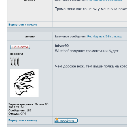
Тромантина как то не оч.у меня был.пок
Вернуться к началу
ameno
Заголовок сообщения:
Re: Ищу нож.5-8т.р.повар
faiver90
Wusthof получше трамонтинки будет.
ножефил
_________________
Чем дороже нож, тем выше полка на кот
Зарегистрирован:
Пн ноя 05,
2012 22:24
Сообщения:
182
Откуда:
СПб
Вернуться к началу