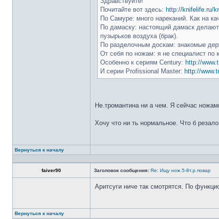
Здравствуйте!
Почитайте вот здесь:
http://knifelife.ru/
По Самуре: много нареканий. Как на ка
По дамаску: настоящий дамаск делают 
пузырьков воздуха (брак).
По разделочным доскам: знакомые держ
От себя по ножам: я не специалист по 
Особенно к сериям Century:
http://www.t
И серии Profissional Master:
http://www.t
Не.тромантина ни а чем. Я сейчас ножами
Хочу что ни ть нормальное. Что б резало
Вернуться к началу
faiver90
Заголовок сообщения:
Re: Ищу нож.5-8т.р.повар
Аритсуги ниче так смотрятся. По функци
Вернуться к началу