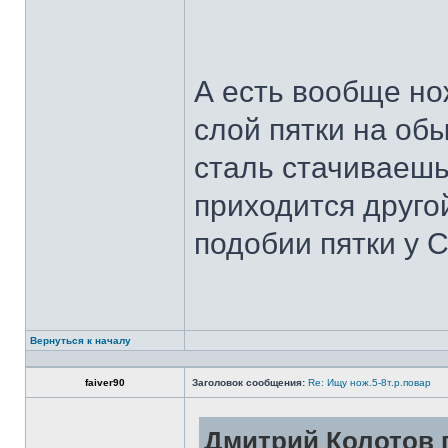
А есть вообще но
слой пятки на обы
сталь стачиваешь
приходится другой
подобии пятки у 
Вернуться к началу
faiver90
Заголовок сообщения:
Re: Ищу нож.5-8т.р.повар
Дмитрий Колотов п