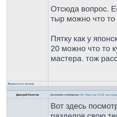
Отсюда вопрос. Ес
тыр можно что то
Пятку как у японс
20 можно что то к
мастера. тож рас
Вернуться к началу
Дмитрий Колотов
Заголовок сообщения:
Re: Ищу нож.15-20 тыр.пова
Вот здесь посмот
разделов свою те