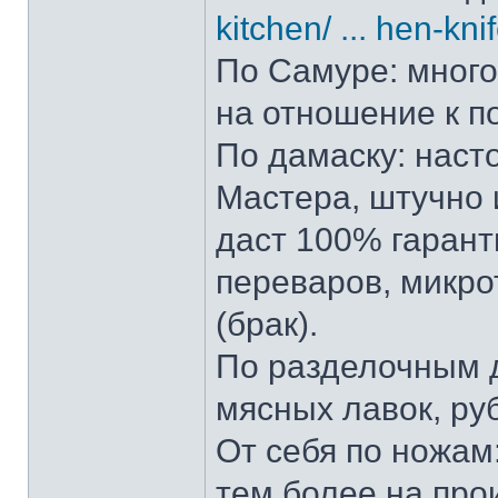
kitchen/ ... hen-kni
По Самуре: много 
на отношение к п
По дамаску: наст
Мастера, штучно и
даст 100% гарант
переваров, микро
(брак).
По разделочным д
мясных лавок, ру
От себя по ножам:
тем более на прои