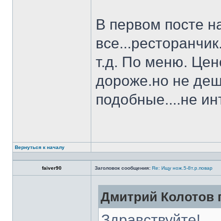
В первом посте н
все...ресторанчи
т.д. По меню. Це
дороже.но не деш
подобные....не и
Вернуться к началу
faiver90
Заголовок сообщения:
Re: Ищу нож.5-8т.р.повар
Дмитрий Колотов п
Здравствуйте!