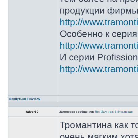
продукции фирмы 
http://www.tramonti
Особенно к серия
http://www.tramonti
И серии Profission
http://www.tramonti
Вернуться к началу
faiver90
Заголовок сообщения:
Re: Ищу нож.5-8т.р.повар
Тромантина как т
очень мягким.хот