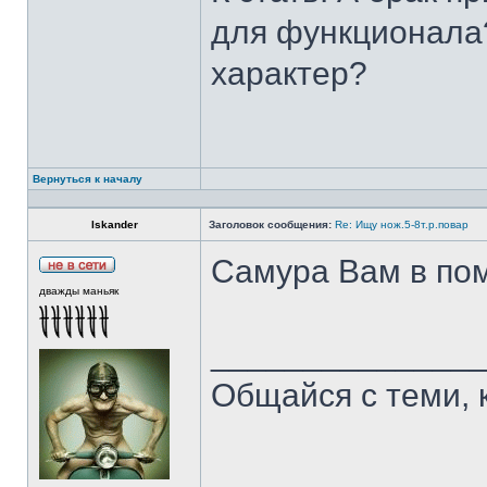
для функционала?
характер?
Вернуться к началу
Iskander
Заголовок сообщения:
Re: Ищу нож.5-8т.р.повар
Самура Вам в пом
дважды маньяк
______________
Общайся с теми, 