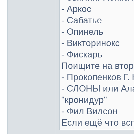
- Аркос
- Сабатье
- Опинель
- Викторинокс
- Фискарь
Поищите на втор
- Прокопенков Г. 
- СЛОНЫ или Ала
"кронидур"
- Фил Вилсон
Если ещё что вс