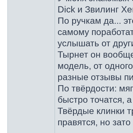
Dick и Звилинг Хе
По ручкам да... э
самому поработат
услышать от други
Тырнет он вообще 
модель, от одног
разные отзывы пи
По твёрдости: мяг
быстро точатся, а
Твёрдые клинки т
правятся, но зато