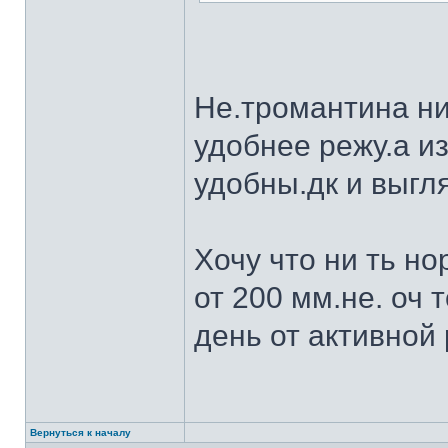
Не.тромантина ни
удобнее режу.а из
удобны.дк и выгля
Хочу что ни ть н
от 200 мм.не. оч 
день от активной 
Вернуться к началу