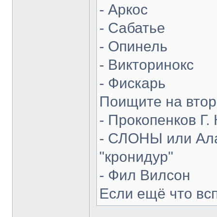
- Аркос
- Сабатье
- Опинель
- Викторинокс
- Фискарь
Поищите на втор
- Прокопенков Г. 
- СЛОНЫ или Ала
"кронидур"
- Фил Вилсон
Если ещё что вс