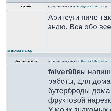
faiver90
Заголовок сообщения:
Re: Ищу нож.5-8т.р.повар
Аритсуги ниче та
знаю. Все обо вс
Вернуться к началу
Дмитрий Колотов
Заголовок сообщения:
Re: Ищу нож.5-8т.р.повар
faiver90
вы напиши
работы, для дома
бутерброды дома 
фруктовой нарезк
У моих знакомых 