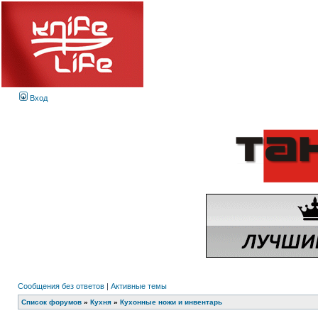
Вход
Сообщения без ответов
|
Активные темы
Список форумов
»
Кухня
»
Кухонные ножи и инвентарь