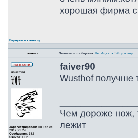
хорошая фирма с
Вернуться к началу
ameno
Заголовок сообщения:
Re: Ищу нож.5-8т.р.повар
faiver90
ножефил
Wusthof получше 
______________
Чем дороже нож, 
лежит
Зарегистрирован:
Пн ноя 05,
2012 22:24
Сообщения:
182
Откуда:
СПб