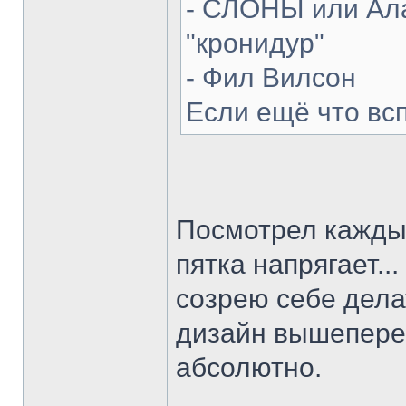
- СЛОНЫ или Ала
"кронидур"
- Фил Вилсон
Если ещё что вс
Посмотрел каждый
пятка напрягает...
созрею себе делат
дизайн вышепере
абсолютно.