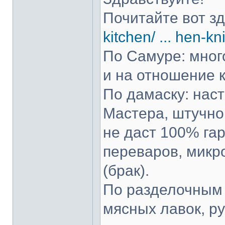
Почитайте вот з
kitchen/ ... hen-kn
По Самуре: много
и на отношение к
По дамаску: нас
Мастера, штучно 
не даст 100% гар
переваров, микр
(брак).
По разделочным 
мясных лавок, р