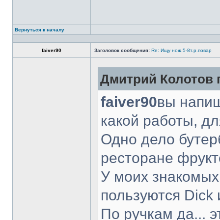
Вернуться к началу
faiver90
Заголовок сообщения:
Re: Ищу нож.5-8т.р.повар
Дмитрий Колотов п
faiver90
вы напиш
какой работы, д
Одно дело бутер
ресторане фрукт
У моих знакомых
пользуются Dick 
По ручкам да... 