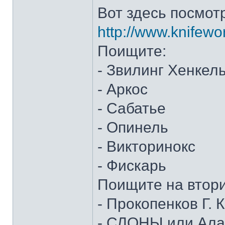
Вот здесь посмот
http://www.knifewo
Поищите:
- Звилинг Хенкел
- Аркос
- Сабатье
- Опинель
- Викторинокс
- Фискарь
Поищите на втор
- Прокопенков Г. К
- СЛОНЫ или Алан