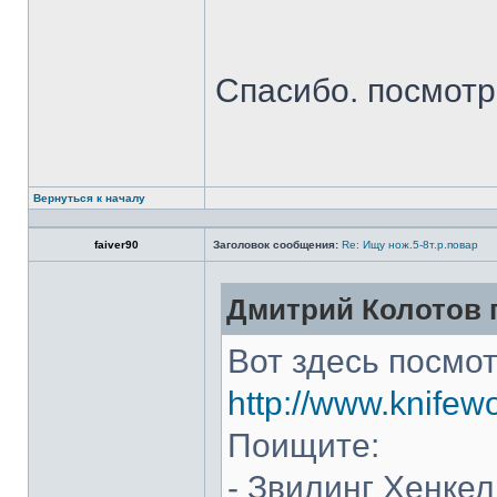
Спасибо. посмот
Вернуться к началу
faiver90
Заголовок сообщения:
Re: Ищу нож.5-8т.р.повар
Дмитрий Колотов п
Вот здесь посмот
http://www.knifew
Поищите:
- Звилинг Хенкел