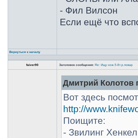
- Фил Вилсон
Если ещё что всп
Вернуться к началу
faiver90
Заголовок сообщения:
Re: Ищу нож.5-8т.р.повар
Дмитрий Колотов п
Вот здесь посмот
http://www.knifew
Поищите:
- Звилинг Хенкел