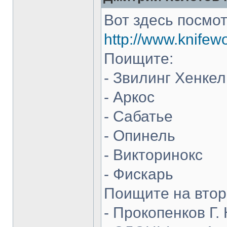
Вот здесь посмот
http://www.knifew
Поищите:
- Звилинг Хенкел
- Аркос
- Сабатье
- Опинель
- Викторинокс
- Фискарь
Поищите на втор
- Прокопенков Г. 