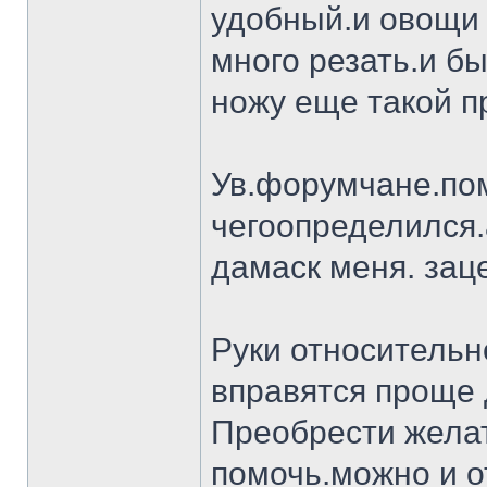
удобный.и овощи 
много резать.и бы
ножу еще такой п
Ув.форумчане.пом
чегоопределился.
дамаск меня. заце
Руки относительн
вправятся проще 
Преобрести желат
помочь.можно и о