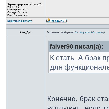
Зарегистрирован:
Чт ноя 26,
2009 0:56
Сообщения:
2305
Откуда:
Эстония
Имя:
Александер
Вернуться к началу
Alex_Spb
Заголовок сообщения:
Re: Ищу нож.5-8т.р.повар
faiver90 писал(а):
К стать. А брак 
для функционал
Конечно, брак ста
всплывет...если т