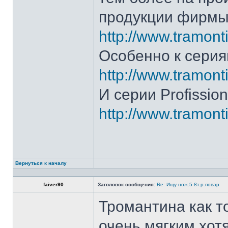
продукции фирмы 
http://www.tramonti
Особенно к серия
http://www.tramonti
И серии Profission
http://www.tramonti
Вернуться к началу
faiver90
Заголовок сообщения:
Re: Ищу нож.5-8т.р.повар
Тромантина как т
очень мягким.хот