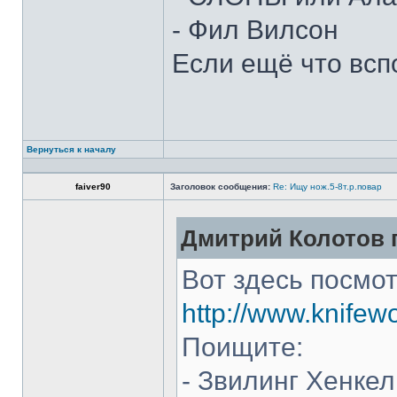
- Фил Вилсон
Если ещё что всп
Вернуться к началу
faiver90
Заголовок сообщения:
Re: Ищу нож.5-8т.р.повар
Дмитрий Колотов п
Вот здесь посмот
http://www.knifew
Поищите:
- Звилинг Хенкел