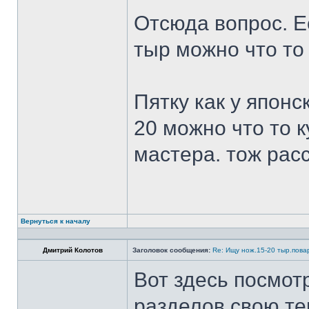
Отсюда вопрос. Ес
тыр можно что то
Пятку как у японс
20 можно что то к
мастера. тож рас
Вернуться к началу
Дмитрий Колотов
Заголовок сообщения:
Re: Ищу нож.15-20 тыр.пова
Вот здесь посмот
разделов свою те