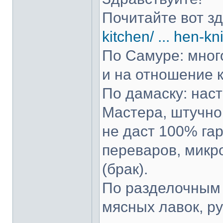
Почитайте вот з
kitchen/ ... hen-kn
По Самуре: много
и на отношение к
По дамаску: нас
Мастера, штучно 
не даст 100% гар
переваров, микр
(брак).
По разделочным 
мясных лавок, р