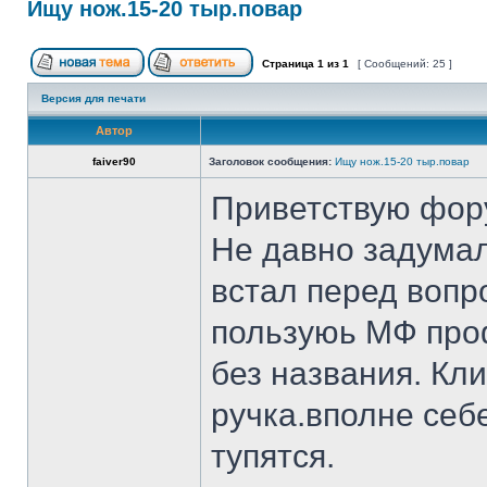
Ищу нож.15-20 тыр.повар
Страница
1
из
1
[ Сообщений: 25 ]
Версия для печати
Автор
faiver90
Заголовок сообщения:
Ищу нож.15-20 тыр.повар
Приветствую фор
Не давно задумал
встал перед вопр
пользуюь МФ проф
без названия. Кл
ручка.вполне себ
тупятся.