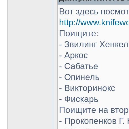
Вот здесь посмот
http://www.knifew
Поищите:
- Звилинг Хенкел
- Аркос
- Сабатье
- Опинель
- Викторинокс
- Фискарь
Поищите на втор
- Прокопенков Г. 