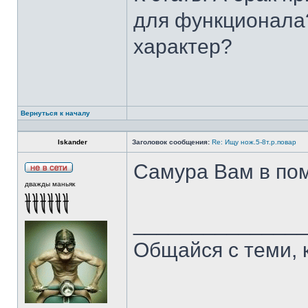
для функционала?
характер?
Вернуться к началу
Iskander
Заголовок сообщения:
Re: Ищу нож.5-8т.р.повар
Самура Вам в пом
дважды маньяк
______________
Общайся с теми, 