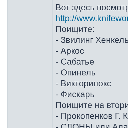
Вот здесь посмот
http://www.knifewo
Поищите:
- Звилинг Хенкел
- Аркос
- Сабатье
- Опинель
- Викторинокс
- Фискарь
Поищите на втор
- Прокопенков Г. К
- СЛОНЫ или Алан