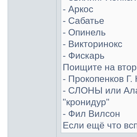
- Аркос
- Сабатье
- Опинель
- Викторинокс
- Фискарь
Поищите на втор
- Прокопенков Г. 
- СЛОНЫ или Ала
"кронидур"
- Фил Вилсон
Если ещё что вс