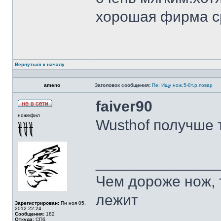
хорошая фирма с
Вернуться к началу
ameno
Заголовок сообщения:
Re: Ищу нож.5-8т.р.повар
faiver90
ножефил
Wusthof получше 
______________
Чем дороже нож, 
лежит
Зарегистрирован:
Пн ноя 05,
2012 22:24
Сообщения:
182
Откуда:
СПб