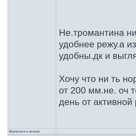
Не.тромантина ни
удобнее режу.а из
удобны.дк и выгля
Хочу что ни ть н
от 200 мм.не. оч 
день от активной 
Вернуться к началу