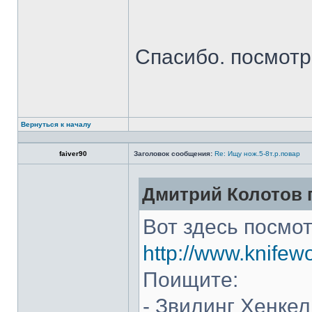
Спасибо. посмот
Вернуться к началу
faiver90
Заголовок сообщения:
Re: Ищу нож.5-8т.р.повар
Дмитрий Колотов п
Вот здесь посмот
http://www.knifew
Поищите:
- Звилинг Хенкел