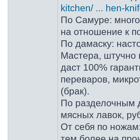
kitchen/ ... hen-kni
По Самуре: много 
на отношение к п
По дамаску: наст
Мастера, штучно и
даст 100% гарант
переваров, микро
(брак).
По разделочным д
мясных лавок, ру
От себя по ножам:
тем более на прои