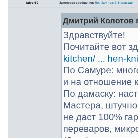
faiver90
Заголовок сообщения:
Re: Ищу нож.5-8т.р.повар
Дмитрий Колотов п
Здравствуйте!
Почитайте вот з
kitchen/ ... hen-kn
По Самуре: много
и на отношение к
По дамаску: нас
Мастера, штучно 
не даст 100% гар
переваров, микр