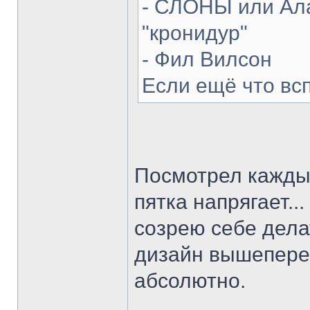
- СЛОНЫ или Ала
"кронидур"
- Фил Вилсон
Если ещё что вс
Посмотрел каждый
пятка напрягает...
созрею себе делат
дизайн вышепере
абсолютно.