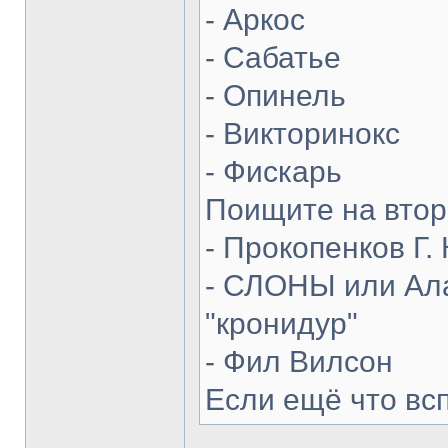
- Аркос
- Сабатье
- Опинель
- Викторинокс
- Фискарь
Поищите на втор
- Прокопенков Г. 
- СЛОНЫ или Ала
"кронидур"
- Фил Вилсон
Если ещё что вс