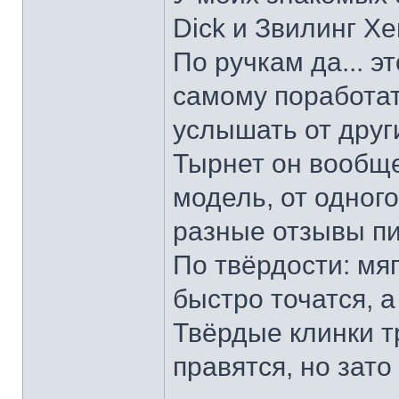
Dick и Звилинг Хе
По ручкам да... э
самому поработат
услышать от други
Тырнет он вообще 
модель, от одног
разные отзывы пи
По твёрдости: мяг
быстро точатся, а
Твёрдые клинки т
правятся, но зато