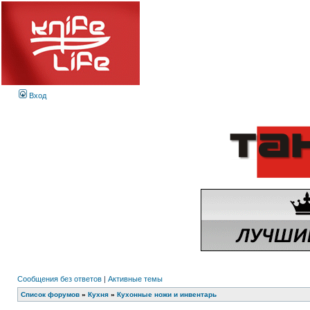
Вход
Сообщения без ответов
|
Активные темы
Список форумов
»
Кухня
»
Кухонные ножи и инвентарь