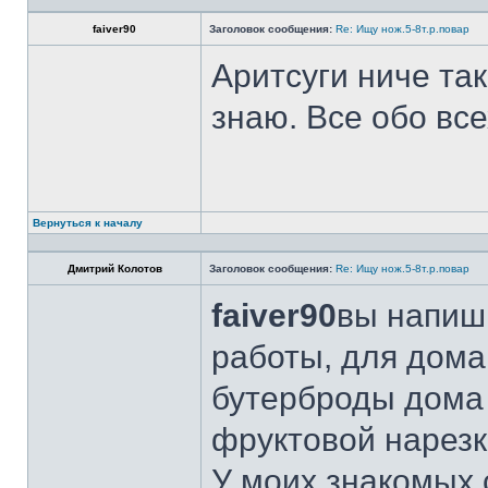
faiver90
Заголовок сообщения:
Re: Ищу нож.5-8т.р.повар
Аритсуги ниче та
знаю. Все обо вс
Вернуться к началу
Дмитрий Колотов
Заголовок сообщения:
Re: Ищу нож.5-8т.р.повар
faiver90
вы напиши
работы, для дома
бутерброды дома 
фруктовой нарезк
У моих знакомых 