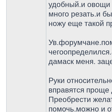
удобный.и овощи 
много резать.и бы
ножу еще такой п
Ув.форумчане.пом
чегоопределился.
дамаск меня. заце
Руки относительн
вправятся проще 
Преобрести желат
помочь.можно и о