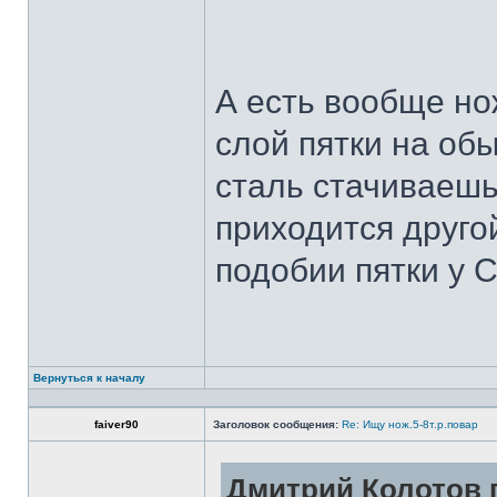
А есть вообще но
слой пятки на обы
сталь стачиваешь
приходится другой
подобии пятки у 
Вернуться к началу
faiver90
Заголовок сообщения:
Re: Ищу нож.5-8т.р.повар
Дмитрий Колотов п