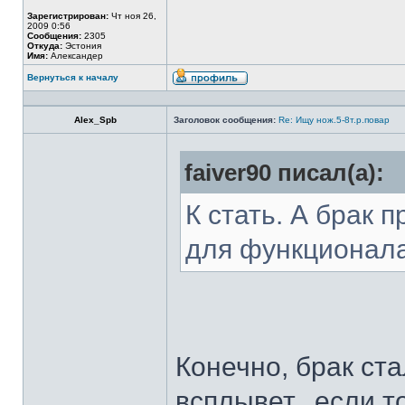
Зарегистрирован:
Чт ноя 26,
2009 0:56
Сообщения:
2305
Откуда:
Эстония
Имя:
Александер
Вернуться к началу
Alex_Spb
Заголовок сообщения:
Re: Ищу нож.5-8т.р.повар
faiver90 писал(а):
К стать. А брак 
для функционал
Конечно, брак ста
всплывет...если т