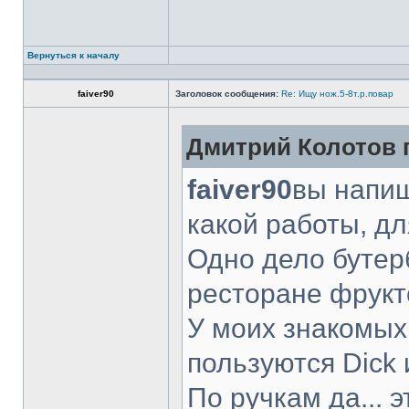
Вернуться к началу
faiver90
Заголовок сообщения:
Re: Ищу нож.5-8т.р.повар
Дмитрий Колотов п
faiver90
вы напиш
какой работы, д
Одно дело бутер
ресторане фрукт
У моих знакомых
пользуются Dick 
По ручкам да... 