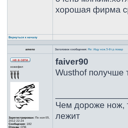
хорошая фирма с
Вернуться к началу
ameno
Заголовок сообщения:
Re: Ищу нож.5-8т.р.повар
faiver90
ножефил
Wusthof получше 
______________
Чем дороже нож, 
лежит
Зарегистрирован:
Пн ноя 05,
2012 22:24
Сообщения:
182
Откуда:
СПб