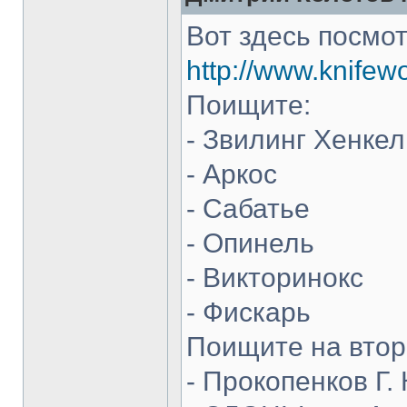
Вот здесь посмот
http://www.knifew
Поищите:
- Звилинг Хенкел
- Аркос
- Сабатье
- Опинель
- Викторинокс
- Фискарь
Поищите на втор
- Прокопенков Г. 