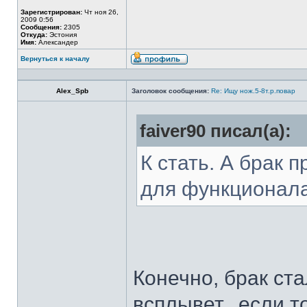
Зарегистрирован:
Чт ноя 26,
2009 0:56
Сообщения:
2305
Откуда:
Эстония
Имя:
Александер
Вернуться к началу
Alex_Spb
Заголовок сообщения:
Re: Ищу нож.5-8т.р.повар
faiver90 писал(а):
К стать. А брак 
для функционал
Конечно, брак ста
всплывет...если т