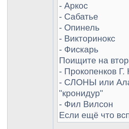
- Аркос
- Сабатье
- Опинель
- Викторинокс
- Фискарь
Поищите на втор
- Прокопенков Г. 
- СЛОНЫ или Ала
"кронидур"
- Фил Вилсон
Если ещё что вс