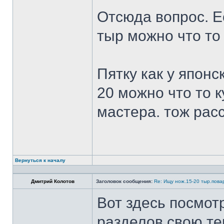
Отсюда вопрос. Ес
тыр можно что то
Пятку как у японс
20 можно что то к
мастера. тож рас
Вернуться к началу
Дмитрий Колотов
Заголовок сообщения:
Re: Ищу нож.15-20 тыр.пова
Вот здесь посмот
разделов свою те