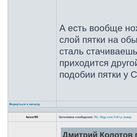
А есть вообще но
слой пятки на обы
сталь стачиваешь
приходится другой
подобии пятки у 
Вернуться к началу
faiver90
Заголовок сообщения:
Re: Ищу нож.5-8т.р.повар
Дмитрий Колотов п