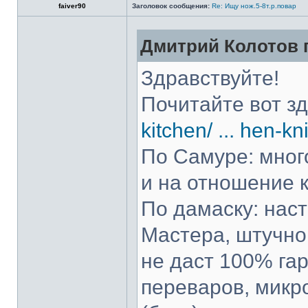
faiver90
Заголовок сообщения:
Re: Ищу нож.5-8т.р.повар
Дмитрий Колотов п
Здравствуйте!
Почитайте вот з
kitchen/ ... hen-kn
По Самуре: много
и на отношение к
По дамаску: нас
Мастера, штучно 
не даст 100% гар
переваров, микр