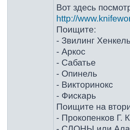
Вот здесь посмот
http://www.knifewo
Поищите:
- Звилинг Хенкел
- Аркос
- Сабатье
- Опинель
- Викторинокс
- Фискарь
Поищите на втор
- Прокопенков Г. К
- СЛОНЫ или Алан