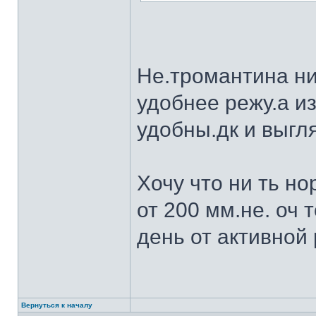
Не.тромантина ни
удобнее режу.а из
удобны.дк и выгля
Хочу что ни ть н
от 200 мм.не. оч 
день от активной 
Вернуться к началу