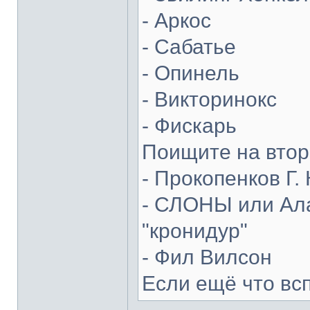
- Аркос
- Сабатье
- Опинель
- Викторинокс
- Фискарь
Поищите на втор
- Прокопенков Г. 
- СЛОНЫ или Ала
"кронидур"
- Фил Вилсон
Если ещё что вс