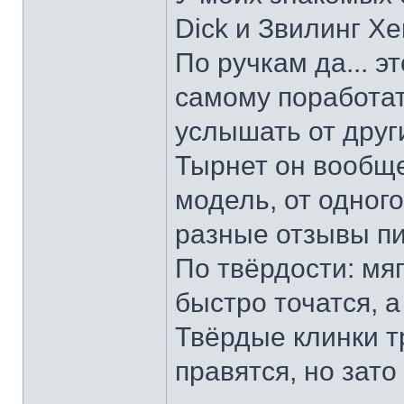
Dick и Звилинг Хе
По ручкам да... э
самому поработат
услышать от други
Тырнет он вообще 
модель, от одног
разные отзывы пи
По твёрдости: мяг
быстро точатся, а
Твёрдые клинки т
правятся, но зато