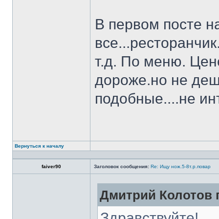
В первом посте н
все...ресторанчи
т.д. По меню. Це
дороже.но не деш
подобные....не и
Вернуться к началу
faiver90
Заголовок сообщения:
Re: Ищу нож.5-8т.р.повар
Дмитрий Колотов п
Здравствуйте!