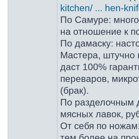
kitchen/ ... hen-kni
По Самуре: много 
на отношение к п
По дамаску: наст
Мастера, штучно и
даст 100% гарант
переваров, микро
(брак).
По разделочным д
мясных лавок, ру
От себя по ножам:
тем более на прои