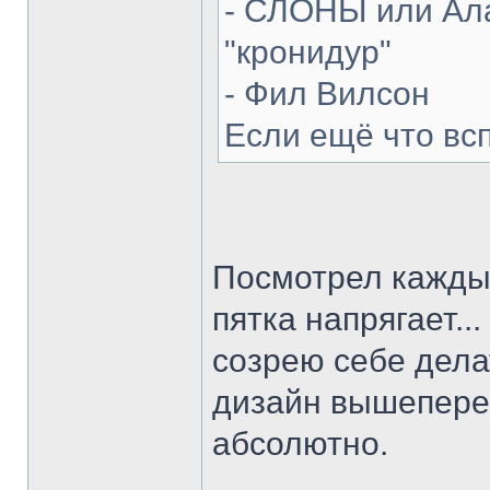
- СЛОНЫ или Ала
"кронидур"
- Фил Вилсон
Если ещё что вс
Посмотрел каждый
пятка напрягает...
созрею себе делат
дизайн вышепере
абсолютно.