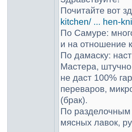
Почитайте вот з
kitchen/ ... hen-kn
По Самуре: много
и на отношение к
По дамаску: нас
Мастера, штучно 
не даст 100% гар
переваров, микр
(брак).
По разделочным 
мясных лавок, р