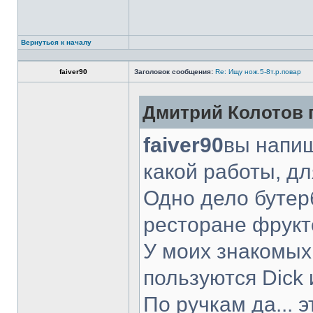
Вернуться к началу
faiver90
Заголовок сообщения:
Re: Ищу нож.5-8т.р.повар
Дмитрий Колотов п
faiver90
вы напиш
какой работы, д
Одно дело бутер
ресторане фрукт
У моих знакомых
пользуются Dick 
По ручкам да... 