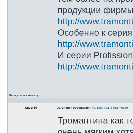
продукции фирмы 
http://www.tramonti
Особенно к серия
http://www.tramonti
И серии Profission
http://www.tramonti
Вернуться к началу
faiver90
Заголовок сообщения:
Re: Ищу нож.5-8т.р.повар
Тромантина как т
очень мягким.хот