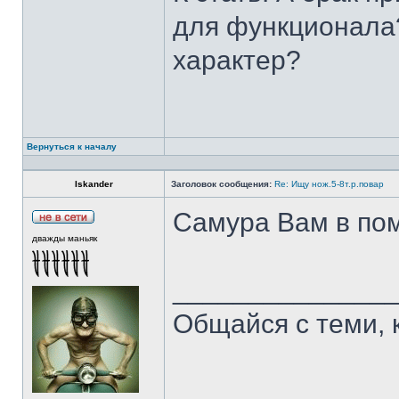
для функционала?
характер?
Вернуться к началу
Iskander
Заголовок сообщения:
Re: Ищу нож.5-8т.р.повар
Самура Вам в пом
дважды маньяк
______________
Общайся с теми, 