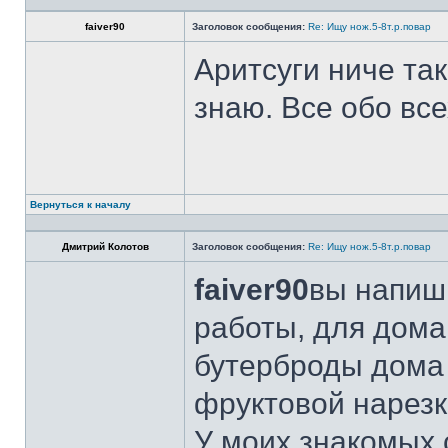
faiver90
Заголовок сообщения:
Re: Ищу нож.5-8т.р.повар
Аритсуги ниче та
знаю. Все обо вс
Вернуться к началу
Дмитрий Колотов
Заголовок сообщения:
Re: Ищу нож.5-8т.р.повар
faiver90
вы напиши
работы, для дома
бутерброды дома 
фруктовой нарезк
У моих знакомых 