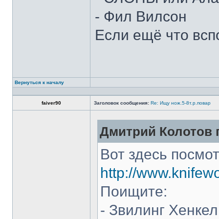
- Фил Вилсон
Если ещё что всп
Вернуться к началу
faiver90
Заголовок сообщения:
Re: Ищу нож.5-8т.р.повар
Дмитрий Колотов п
Вот здесь посмот
http://www.knifew
Поищите:
- Звилинг Хенкел