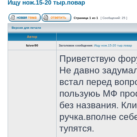
Ищу нож.15-20 тыр.повар
Страница
1
из
1
[ Сообщений: 25 ]
Версия для печати
Автор
faiver90
Заголовок сообщения:
Ищу нож.15-20 тыр.повар
Приветствую фор
Не давно задумал
встал перед вопр
пользуюь МФ проф
без названия. Кл
ручка.вполне себ
тупятся.