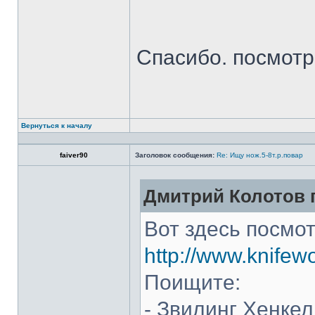
Спасибо. посмот
Вернуться к началу
faiver90
Заголовок сообщения:
Re: Ищу нож.5-8т.р.повар
Дмитрий Колотов п
Вот здесь посмот
http://www.knifew
Поищите:
- Звилинг Хенкел