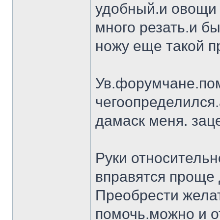
удобный.и овощи 
много резать.и бы
ножу еще такой п
Ув.форумчане.пом
чегоопределился.
дамаск меня. заце
Руки относительн
вправятся проще 
Преобрести желат
помочь.можно и о