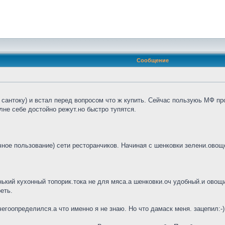
Сообщение
сантоку) и встал перед вопросом что ж купить. Сейчас пользуюь МФ про
не себе достойно режут.но быстро тупятся.
ное пользование) сети ресторанчиков. Начиная с шенковки зелени.овощей
нький кухонный топорик.тока не для мяса.а шенковки.оч удобный.и овощи 
еть.
гоопределился.а что именно я не знаю. Но что дамаск меня. зацепил:-)