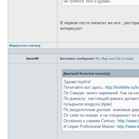
не тупятся. Вот и думай...
В первом посте написал же все...рестор
интересуют
Вернуться к началу
faiver90
Заголовок сообщения:
Re: Ищу нож.5-8т.р.повар
Дмитрий Колотов писал(а):
Здравствуйте!
Почитайте вот здесь:
http://knifelife.ru/
По Самуре: много нареканий. Как на ка
По дамаску: настоящий дамаск делают 
пузырьков воздуха (брак).
По разделочным доскам: знакомые держ
От себя по ножам: я не специалист по 
Особенно к сериям Century:
http://www.t
И серии Profissional Master:
http://www.t