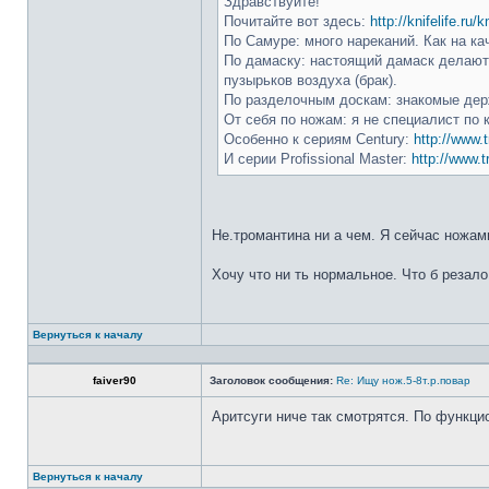
Здравствуйте!
Почитайте вот здесь:
http://knifelife.ru/
По Самуре: много нареканий. Как на ка
По дамаску: настоящий дамаск делают 
пузырьков воздуха (брак).
По разделочным доскам: знакомые держ
От себя по ножам: я не специалист по 
Особенно к сериям Century:
http://www.t
И серии Profissional Master:
http://www.t
Не.тромантина ни а чем. Я сейчас ножами
Хочу что ни ть нормальное. Что б резало
Вернуться к началу
faiver90
Заголовок сообщения:
Re: Ищу нож.5-8т.р.повар
Аритсуги ниче так смотрятся. По функци
Вернуться к началу