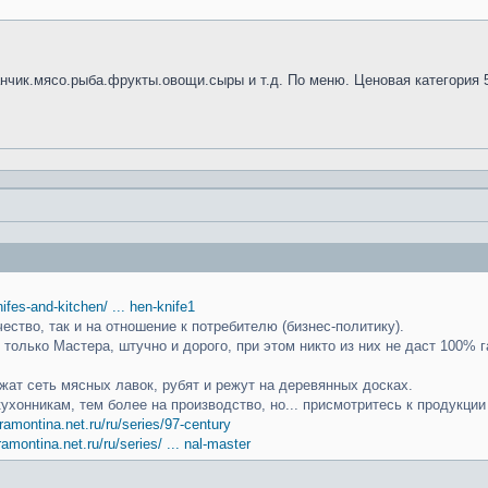
анчик.мясо.рыба.фрукты.овощи.сыры и т.д. По меню. Ценовая категория 
knifes-and-kitchen/ ... hen-knife1
чество, так и на отношение к потребителю (бизнес-политику).
только Мастера, штучно и дорого, при этом никто из них не даст 100% г
ат сеть мясных лавок, рубят и режут на деревянных досках.
кухонникам, тем более на производство, но... присмотритесь к продукци
ramontina.net.ru/ru/series/97-century
ramontina.net.ru/ru/series/ ... nal-master