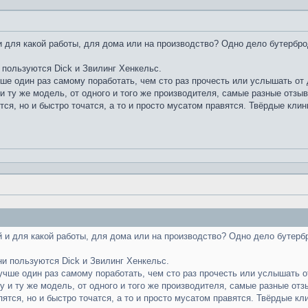
 для какой работы, для дома или на производство? Одно дело бутербро
 пользуются Dick и Звилинг Хенкельс.
чше один раз самому поработать, чем сто раз прочесть или услышать от д
и ту же модель, от одного и того же производителя, самые разные отзы
тся, но и быстро точатся, а то и просто мусатом правятся. Твёрдые клин
 и для какой работы, для дома или на производство? Одно дело бутерб
ни пользуются Dick и Звилинг Хенкельс.
лучше один раз самому поработать, чем сто раз прочесть или услышать от
у и ту же модель, от одного и того же производителя, самые разные отз
пятся, но и быстро точатся, а то и просто мусатом правятся. Твёрдые кл