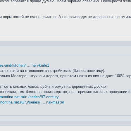
ножом вправятся проще думаю. Всем заранее спаасибо. Преобрести жела
я норм ножей не очень приятны. А на производстве деревянные не гиги
ifes-and-kitchen/ ... hen-knife1
ство, так и на отношение к потребителю (бизнес-политику).
лько Мастера, штучно и дорого, при этом никто из них не даст 100% га
т сеть мясных лавок, рубят и режут на деревянных досках.
хонникам, тем более на производство, но... присмотритесь к продукции
amontina.net.ru/ru/series/97-century
montina.net.ru/ru/series/ ... nal-master