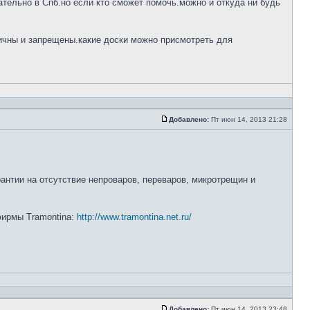
тельно в Спб.но если кто сможет помочь.можно и откуда ни будь
ничны и запрещены.какие доски можно присмотреть для
Добавлено:
Пт июн 14, 2013 21:28
рантии на отсутствие непроваров, переваров, микротрещин и
 фирмы Tramontina:
http://www.tramontina.net.ru/
Добавлено:
Пт июн 14, 2013 23:48