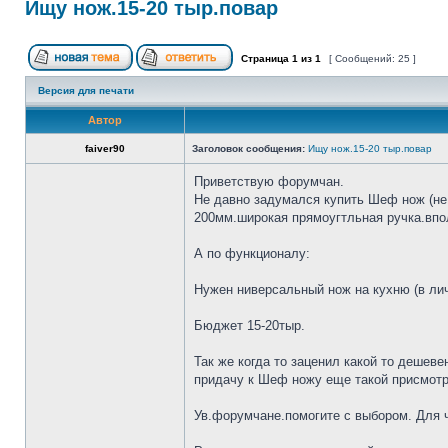
Ищу нож.15-20 тыр.повар
Страница
1
из
1
[ Сообщений: 25 ]
Версия для печати
Автор
faiver90
Заголовок сообщения:
Ищу нож.15-20 тыр.повар
Приветствую форумчан.
Не давно задумался купить Шеф нож (не 
200мм.широкая прямоугтльная ручка.впол
А по функционалу:
Нужен ниверсальный нож на кухню (в лич
Бюджет 15-20тыр.
Так же когда то заценил какой то дешеве
придачу к Шеф ножу еще такой присмотр
Ув.форумчане.помогите с выбором. Для че