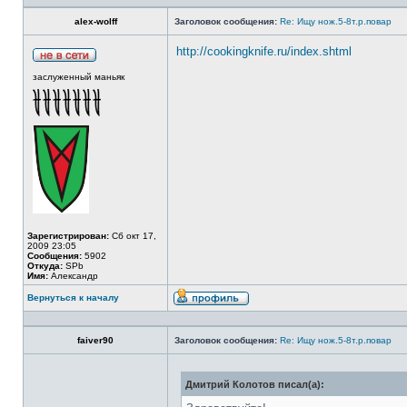
alex-wolff
Заголовок сообщения:
Re: Ищу нож.5-8т.р.повар
http://cookingknife.ru/index.shtml
заслуженный маньяк
Зарегистрирован:
Сб окт 17,
2009 23:05
Сообщения:
5902
Откуда:
SPb
Имя:
Александр
Вернуться к началу
faiver90
Заголовок сообщения:
Re: Ищу нож.5-8т.р.повар
Дмитрий Колотов писал(а):