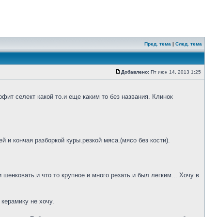
Пред. тема
|
След. тема
Добавлено:
Пт июн 14, 2013 1:25
фит селект какой то.и еще каким то без названия. Клинок
 и кончая разборкой куры.резкой мяса.(мясо без кости).
шенковать.и что то крупное и много резать.и был легким... Хочу в
 керамику не хочу.