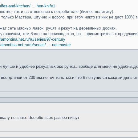
knifes-and-kitchen/ ... hen-knife1
чество, так и на отношение к потребителю (бизнес-политику).
только Мастера, штучно и дорого, при этом никто из них не даст 100% г
ат сеть мясных лавок, рубят и режут на деревянных досках.
кухонникам, тем более на производство, но... присмотритесь к продукци
ramontina.net.ru/ru/series/97-century
ramontina.net.ru/ru/series/ ... nal-master
 лучше и удобнее режу.а изх эко ручки...вообще для меня не удобны.дк
 все.длиной от 200 мм.не. оч толстый.и что б не тупился каждый день от
оналу не знаю. Все обо всех разное пишут