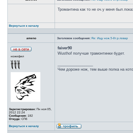
Тромантина как то не оч.у меня был.пок
Вернуться к началу
ameno
Заголовок сообщения:
Re: Ищу нож.5-8т.р.повар
faiver90
Wusthof получше трамонтинки будет.
ножефил
_________________
Чем дороже нож, тем выше полка на кот
Зарегистрирован:
Пн ноя 05,
2012 22:24
Сообщения:
182
Откуда:
СПб
Вернуться к началу