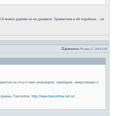
5-8 можно дороже.но не дешевле. Тромантина и ей подобные....не
Добавлено:
Пн июн 17, 2013 2:51
арантии на отсутствие непроваров, переваров, микротрещин и
и фирмы Tramontina:
http://www.tramontina.net.ru/