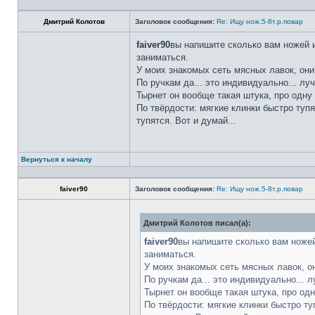
Дмитрий Колотов
Заголовок сообщения:
Re: Ищу нож.5-8т.р.повар
faiver90
вы напишите сколько вам ножей и
заниматься.
У моих знакомых сеть мясных лавок, они
По ручкам да... это индивидуально... лу
Тырнет он вообще такая штука, про одну 
По твёрдости: мягкие клинки быстро тупя
тупятся. Вот и думай...
Вернуться к началу
faiver90
Заголовок сообщения:
Re: Ищу нож.5-8т.р.повар
Дмитрий Колотов писал(а):
faiver90
вы напишите сколько вам ножей
заниматься.
У моих знакомых сеть мясных лавок, о
По ручкам да... это индивидуально... 
Тырнет он вообще такая штука, про одн
По твёрдости: мягкие клинки быстро ту