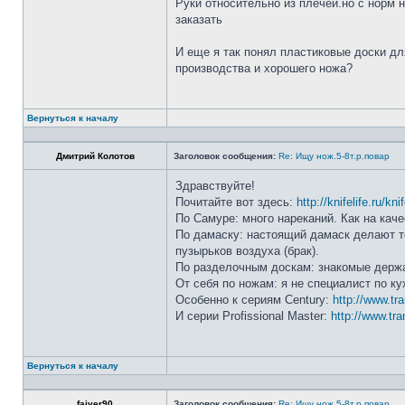
Руки относительно из плечей.но с норм 
заказать
И еще я так понял пластиковые доски дл
производства и хорошего ножа?
Вернуться к началу
Дмитрий Колотов
Заголовок сообщения:
Re: Ищу нож.5-8т.р.повар
Здравствуйте!
Почитайте вот здесь:
http://knifelife.ru/kn
По Самуре: много нареканий. Как на каче
По дамаску: настоящий дамаск делают то
пузырьков воздуха (брак).
По разделочным доскам: знакомые держа
От себя по ножам: я не специалист по ку
Особенно к сериям Century:
http://www.tr
И серии Profissional Master:
http://www.tra
Вернуться к началу
faiver90
Заголовок сообщения:
Re: Ищу нож.5-8т.р.повар