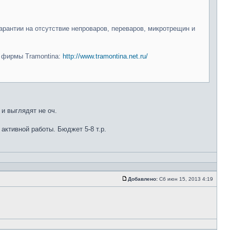
арантии на отсутствие непроваров, переваров, микротрещин и
и фирмы Tramontina:
http://www.tramontina.net.ru/
 и выглядят не оч.
 активной работы. Бюджет 5-8 т.р.
Добавлено:
Сб июн 15, 2013 4:19