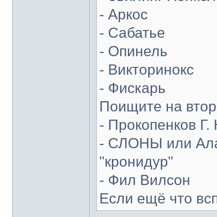
- Аркос
- Сабатье
- Опинель
- Викторинокс
- Фискарь
Поищите на втор
- Прокопенков Г. 
- СЛОНЫ или Ала
"кронидур"
- Фил Вилсон
Если ещё что вс