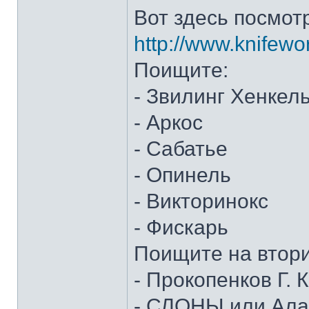
Вот здесь посмот
http://www.knifewo
Поищите:
- Звилинг Хенкел
- Аркос
- Сабатье
- Опинель
- Викторинокс
- Фискарь
Поищите на втор
- Прокопенков Г. К
- СЛОНЫ или Алан