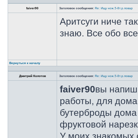
faiver90
Заголовок сообщения:
Re: Ищу нож.5-8т.р.повар
Аритсуги ниче та
знаю. Все обо вс
Вернуться к началу
Дмитрий Колотов
Заголовок сообщения:
Re: Ищу нож.5-8т.р.повар
faiver90
вы напиши
работы, для дома
бутерброды дома 
фруктовой нарезк
У моих знакомых 