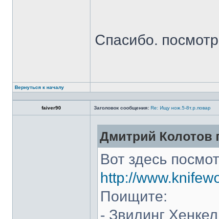
Спасибо. посмот
Вернуться к началу
faiver90
Заголовок сообщения:
Re: Ищу нож.5-8т.р.повар
Дмитрий Колотов п
Вот здесь посмот
http://www.knifew
Поищите:
- Звилинг Хенкел