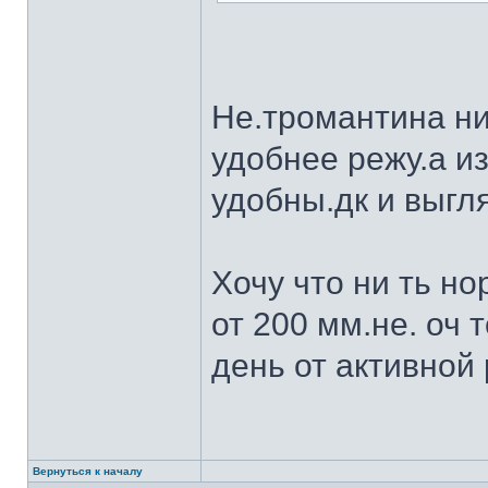
Не.тромантина ни
удобнее режу.а из
удобны.дк и выгля
Хочу что ни ть н
от 200 мм.не. оч 
день от активной 
Вернуться к началу