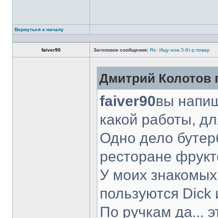
Вернуться к началу
faiver90
Заголовок сообщения:
Re: Ищу нож.5-8т.р.повар
Дмитрий Колотов п
faiver90
вы напиш
какой работы, д
Одно дело бутер
ресторане фрукт
У моих знакомых
пользуются Dick 
По ручкам да... 