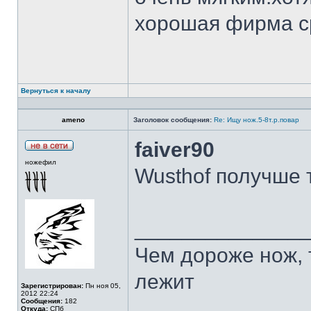
хорошая фирма с
Вернуться к началу
ameno
Заголовок сообщения:
Re: Ищу нож.5-8т.р.повар
faiver90
ножефил
Wusthof получше 
______________
Чем дороже нож, 
лежит
Зарегистрирован:
Пн ноя 05,
2012 22:24
Сообщения:
182
Откуда:
СПб