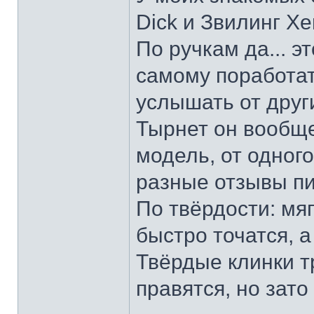
Dick и Звилинг Хе
По ручкам да... э
самому поработат
услышать от други
Тырнет он вообще 
модель, от одног
разные отзывы пи
По твёрдости: мяг
быстро точатся, а
Твёрдые клинки т
правятся, но зато