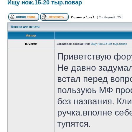
Ищу нож.15-20 тыр.повар
Страница
1
из
1
[ Сообщений: 25 ]
Версия для печати
Автор
faiver90
Заголовок сообщения:
Ищу нож.15-20 тыр.повар
Приветствую фор
Не давно задумал
встал перед вопр
пользуюь МФ проф
без названия. Кл
ручка.вполне себ
тупятся.