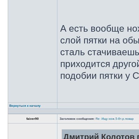
А есть вообще но
слой пятки на обы
сталь стачиваешь
приходится другой
подобии пятки у 
Вернуться к началу
faiver90
Заголовок сообщения:
Re: Ищу нож.5-8т.р.повар
Дмитрий Колотов п