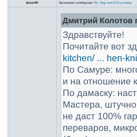
faiver90
Заголовок сообщения:
Re: Ищу нож.5-8т.р.повар
Дмитрий Колотов п
Здравствуйте!
Почитайте вот з
kitchen/ ... hen-kn
По Самуре: много
и на отношение к
По дамаску: нас
Мастера, штучно 
не даст 100% гар
переваров, микр