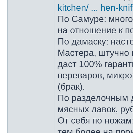
kitchen/ ... hen-kni
По Самуре: много 
на отношение к п
По дамаску: наст
Мастера, штучно и
даст 100% гарант
переваров, микро
(брак).
По разделочным д
мясных лавок, ру
От себя по ножам:
тем более на прои