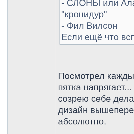
- СЛОНЫ или Ала
"кронидур"
- Фил Вилсон
Если ещё что вс
Посмотрел каждый
пятка напрягает...
созрею себе делат
дизайн вышепере
абсолютно.