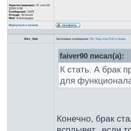
Зарегистрирован:
Чт ноя 26,
2009 0:56
Сообщения:
2305
Откуда:
Эстония
Имя:
Александер
Вернуться к началу
Alex_Spb
Заголовок сообщения:
Re: Ищу нож.5-8т.р.повар
faiver90 писал(а):
К стать. А брак 
для функционал
Конечно, брак ста
всплывет...если т