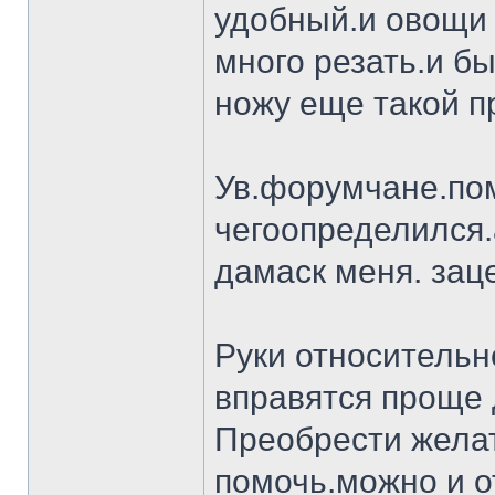
удобный.и овощи 
много резать.и бы
ножу еще такой п
Ув.форумчане.пом
чегоопределился.
дамаск меня. заце
Руки относительн
вправятся проще 
Преобрести желат
помочь.можно и о