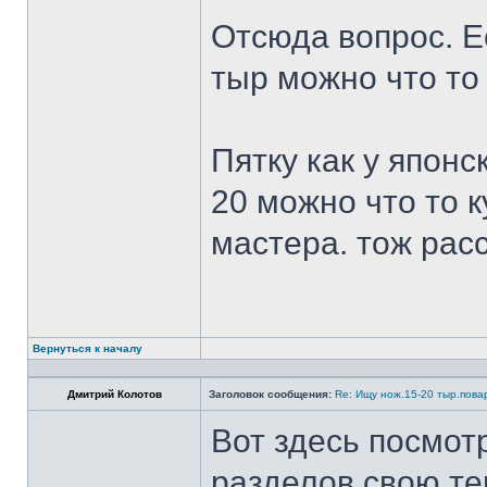
Отсюда вопрос. Ес
тыр можно что то
Пятку как у японс
20 можно что то к
мастера. тож рас
Вернуться к началу
Дмитрий Колотов
Заголовок сообщения:
Re: Ищу нож.15-20 тыр.пова
Вот здесь посмот
разделов свою те