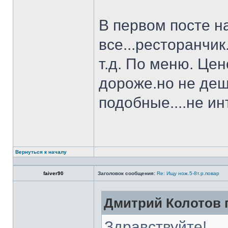
В первом посте н
все...ресторанчи
т.д. По меню. Це
дороже.но не деш
подобные....не и
Вернуться к началу
faiver90
Заголовок сообщения:
Re: Ищу нож.5-8т.р.повар
Дмитрий Колотов п
Здравствуйте!