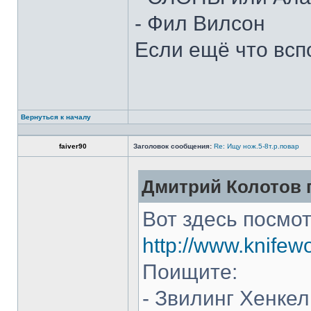
- Фил Вилсон
Если ещё что всп
Вернуться к началу
faiver90
Заголовок сообщения:
Re: Ищу нож.5-8т.р.повар
Дмитрий Колотов п
Вот здесь посмот
http://www.knifew
Поищите:
- Звилинг Хенкел