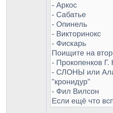
- Аркос
- Сабатье
- Опинель
- Викторинокс
- Фискарь
Поищите на втор
- Прокопенков Г. 
- СЛОНЫ или Ала
"кронидур"
- Фил Вилсон
Если ещё что вс