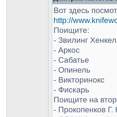
Вот здесь посмот
http://www.knifew
Поищите:
- Звилинг Хенкел
- Аркос
- Сабатье
- Опинель
- Викторинокс
- Фискарь
Поищите на втор
- Прокопенков Г. 