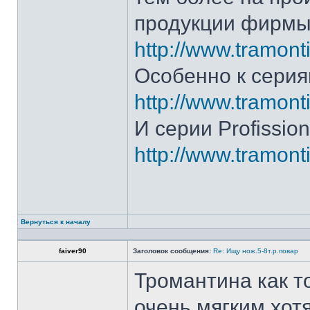
продукции фирмы 
http://www.tramonti
Особенно к серия
http://www.tramonti
И серии Profission
http://www.tramonti
Вернуться к началу
faiver90
Заголовок сообщения:
Re: Ищу нож.5-8т.р.повар
Тромантина как т
очень мягким.хот