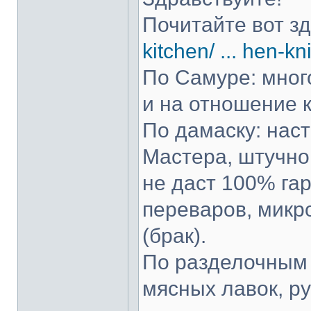
Почитайте вот з
kitchen/ ... hen-kn
По Самуре: много
и на отношение к
По дамаску: нас
Мастера, штучно 
не даст 100% гар
переваров, микр
(брак).
По разделочным 
мясных лавок, р