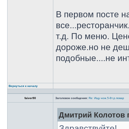
В первом посте н
все...ресторанчи
т.д. По меню. Це
дороже.но не деш
подобные....не и
Вернуться к началу
faiver90
Заголовок сообщения:
Re: Ищу нож.5-8т.р.повар
Дмитрий Колотов п
Здравствуйте!