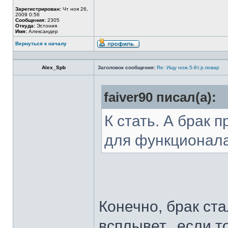
Зарегистрирован:
Чт ноя 26,
2009 0:56
Сообщения:
2305
Откуда:
Эстония
Имя:
Александер
Вернуться к началу
Alex_Spb
Заголовок сообщения:
Re: Ищу нож.5-8т.р.повар
faiver90 писал(а):
К стать. А брак 
для функционал
Конечно, брак ста
всплывет...если т