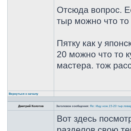
Отсюда вопрос. Ес
тыр можно что то
Пятку как у японс
20 можно что то к
мастера. тож рас
Вернуться к началу
Дмитрий Колотов
Заголовок сообщения:
Re: Ищу нож.15-20 тыр.пова
Вот здесь посмот
разделов свою те