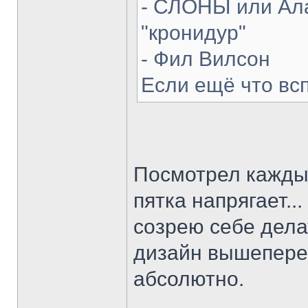
- СЛОНЫ или Ала
"кронидур"
- Фил Вилсон
Если ещё что вс
Посмотрел каждый
пятка напрягает...
созрею себе делат
дизайн вышепере
абсолютно.