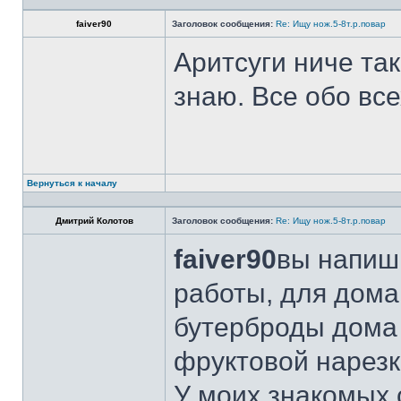
faiver90
Заголовок сообщения:
Re: Ищу нож.5-8т.р.повар
Аритсуги ниче та
знаю. Все обо вс
Вернуться к началу
Дмитрий Колотов
Заголовок сообщения:
Re: Ищу нож.5-8т.р.повар
faiver90
вы напиши
работы, для дома
бутерброды дома 
фруктовой нарезк
У моих знакомых 