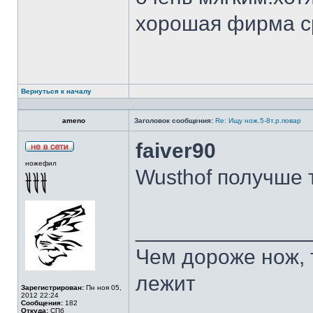
хорошая фирма с
Вернуться к началу
ameno
Заголовок сообщения:
Re: Ищу нож.5-8т.р.повар
faiver90
ножефил
Wusthof получше 
______________
Чем дороже нож, 
лежит
Зарегистрирован:
Пн ноя 05,
2012 22:24
Сообщения:
182
Откуда:
СПб