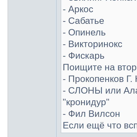
- Аркос
- Сабатье
- Опинель
- Викторинокс
- Фискарь
Поищите на втор
- Прокопенков Г. 
- СЛОНЫ или Ала
"кронидур"
- Фил Вилсон
Если ещё что вс