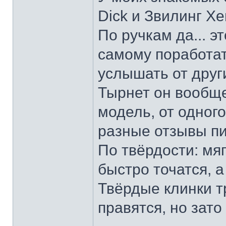
Dick и Звилинг Хе
По ручкам да... э
самому поработат
услышать от други
Тырнет он вообще 
модель, от одног
разные отзывы пи
По твёрдости: мяг
быстро точатся, а
Твёрдые клинки т
правятся, но зато