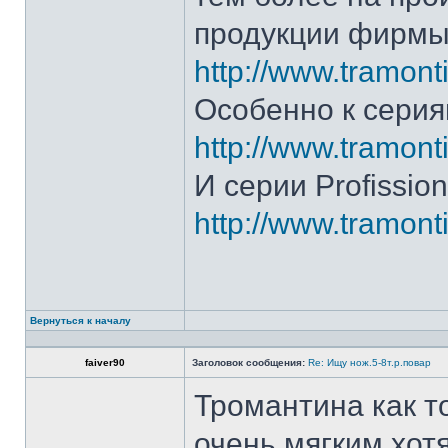
продукции фирмы 
http://www.tramonti
Особенно к серия
http://www.tramonti
И серии Profission
http://www.tramonti
Вернуться к началу
faiver90
Заголовок сообщения:
Re: Ищу нож.5-8т.р.повар
Тромантина как т
очень мягким.хот