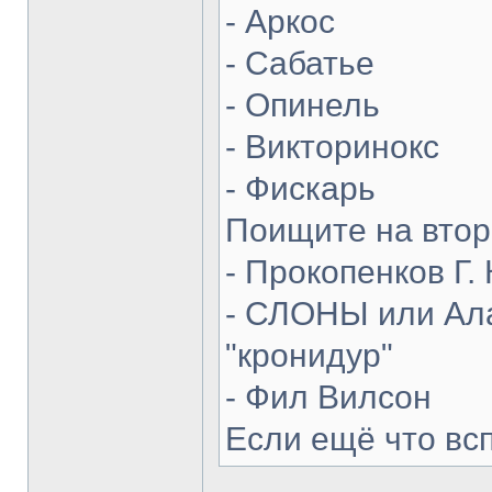
- Аркос
- Сабатье
- Опинель
- Викторинокс
- Фискарь
Поищите на втор
- Прокопенков Г. 
- СЛОНЫ или Ала
"кронидур"
- Фил Вилсон
Если ещё что вс