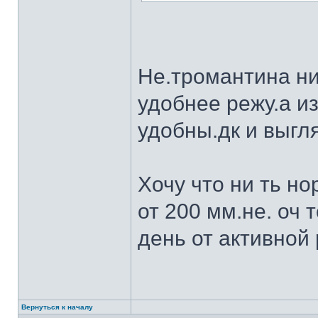
Не.тромантина ни
удобнее режу.а из
удобны.дк и выгля
Хочу что ни ть н
от 200 мм.не. оч 
день от активной 
Вернуться к началу