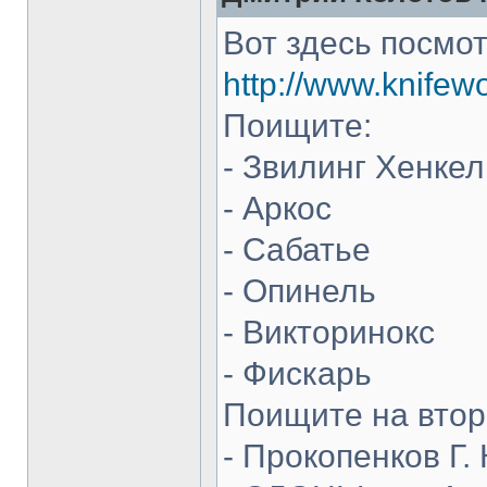
Вот здесь посмот
http://www.knifew
Поищите:
- Звилинг Хенкел
- Аркос
- Сабатье
- Опинель
- Викторинокс
- Фискарь
Поищите на втор
- Прокопенков Г. 