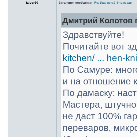
faiver90
Заголовок сообщения:
Re: Ищу нож.5-8т.р.повар
Дмитрий Колотов п
Здравствуйте!
Почитайте вот з
kitchen/ ... hen-kn
По Самуре: много
и на отношение к
По дамаску: нас
Мастера, штучно 
не даст 100% гар
переваров, микр