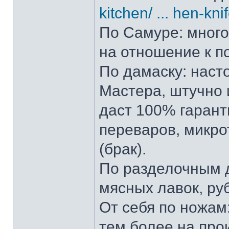
kitchen/ ... hen-kni
По Самуре: много 
на отношение к п
По дамаску: наст
Мастера, штучно и
даст 100% гарант
переваров, микро
(брак).
По разделочным д
мясных лавок, ру
От себя по ножам:
тем более на прои