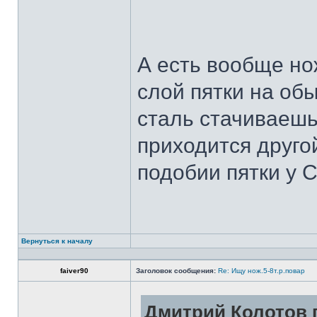
А есть вообще но
слой пятки на обы
сталь стачиваешь
приходится другой
подобии пятки у 
Вернуться к началу
faiver90
Заголовок сообщения:
Re: Ищу нож.5-8т.р.повар
Дмитрий Колотов п