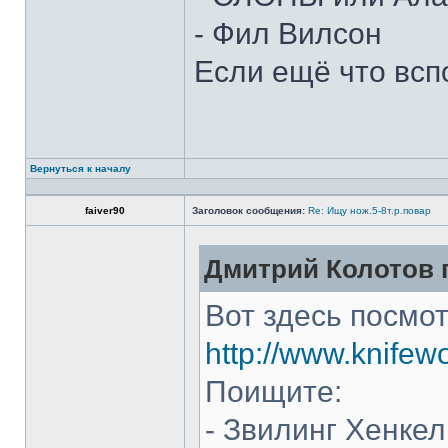
- Фил Вилсон
Если ещё что всп
Вернуться к началу
faiver90
Заголовок сообщения:
Re: Ищу нож.5-8т.р.повар
Дмитрий Колотов п
Вот здесь посмот
http://www.knifew
Поищите:
- Звилинг Хенкел