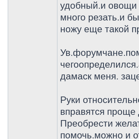
удобный.и овощи 
много резать.и бы
ножу еще такой п
Ув.форумчане.пом
чегоопределился.
дамаск меня. заце
Руки относительн
вправятся проще 
Преобрести желат
помочь.можно и о