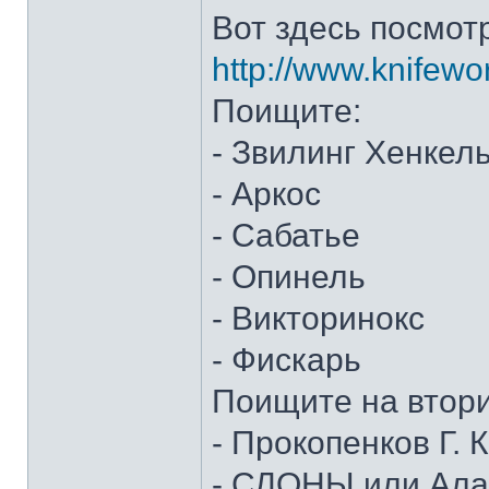
Вот здесь посмот
http://www.knifewo
Поищите:
- Звилинг Хенкел
- Аркос
- Сабатье
- Опинель
- Викторинокс
- Фискарь
Поищите на втор
- Прокопенков Г. К
- СЛОНЫ или Алан