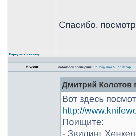
Спасибо. посмот
Вернуться к началу
faiver90
Заголовок сообщения:
Re: Ищу нож.5-8т.р.повар
Дмитрий Колотов п
Вот здесь посмот
http://www.knifew
Поищите:
- Звилинг Хенкел