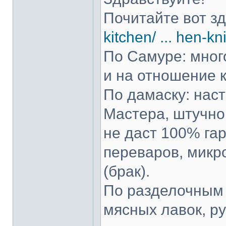
Почитайте вот з
kitchen/ ... hen-kn
По Самуре: много
и на отношение к
По дамаску: нас
Мастера, штучно 
не даст 100% гар
переваров, микр
(брак).
По разделочным 
мясных лавок, р