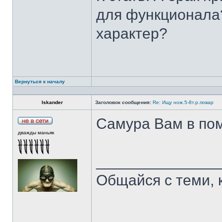
для функционала?
характер?
Вернуться к началу
Iskander
Заголовок сообщения:
Re: Ищу нож.5-8т.р.повар
Самура Вам в пом
дважды маньяк
______________
Общайся с теми, 