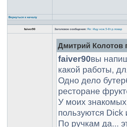
Вернуться к началу
faiver90
Заголовок сообщения:
Re: Ищу нож.5-8т.р.повар
Дмитрий Колотов п
faiver90
вы напиш
какой работы, д
Одно дело бутер
ресторане фрукт
У моих знакомых
пользуются Dick 
По ручкам да... 