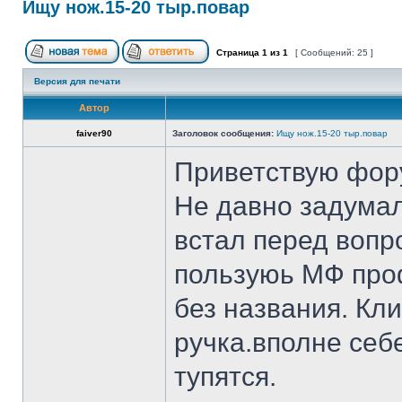
Ищу нож.15-20 тыр.повар
Страница
1
из
1
[ Сообщений: 25 ]
Версия для печати
Автор
faiver90
Заголовок сообщения:
Ищу нож.15-20 тыр.повар
Приветствую фор
Не давно задумал
встал перед вопр
пользуюь МФ проф
без названия. Кл
ручка.вполне себ
тупятся.