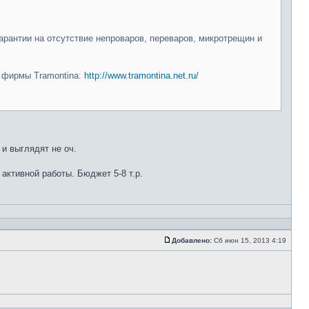
арантии на отсутствие непроваров, переваров, микротрещин и
и фирмы Tramontina:
http://www.tramontina.net.ru/
 и выглядят не оч.
 активной работы. Бюджет 5-8 т.р.
Добавлено:
Сб июн 15, 2013 4:19