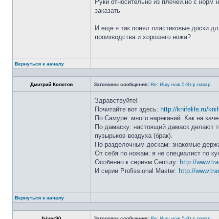
Руки относительно из плечей.но с норм 
заказать
И еще я так понял пластиковые доски дл
производства и хорошего ножа?
Вернуться к началу
Дмитрий Колотов
Заголовок сообщения:
Re: Ищу нож.5-8т.р.повар
Здравствуйте!
Почитайте вот здесь:
http://knifelife.ru/kn
По Самуре: много нареканий. Как на каче
По дамаску: настоящий дамаск делают то
пузырьков воздуха (брак).
По разделочным доскам: знакомые держа
От себя по ножам: я не специалист по ку
Особенно к сериям Century:
http://www.tr
И серии Profissional Master:
http://www.tra
Вернуться к началу
faiver90
Заголовок сообщения:
Re: Ищу нож.5-8т.р.повар