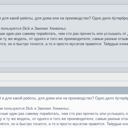
 для какой работы, для дома или на производство? Одно дело бутербро
 пользуются Dick и Звилинг Хенкельс.
чше один раз самому поработать, чем сто раз прочесть или услышать от д
и ту же модель, от одного и того же производителя, самые разные отзы
тся, но и быстро точатся, а то и просто мусатом правятся. Твёрдые клин
 и для какой работы, для дома или на производство? Одно дело бутерб
ни пользуются Dick и Звилинг Хенкельс.
лучше один раз самому поработать, чем сто раз прочесть или услышать от
у и ту же модель, от одного и того же производителя, самые разные отз
пятся, но и быстро точатся, а то и просто мусатом правятся. Твёрдые кл