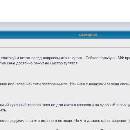
Сообщение
сантоку) и встал перед вопросом что ж купить. Сейчас пользуюь МФ про
не себе достойно режут.но быстро тупятся.
ное пользование) сети ресторанчиков. Начиная с шенковки зелени.овощей
нький кухонный топорик.тока не для мяса.а шенковки.оч удобный.и овощи 
еть.
гоопределился.а что именно я не знаю. Но что дамаск меня. зацепил:-)