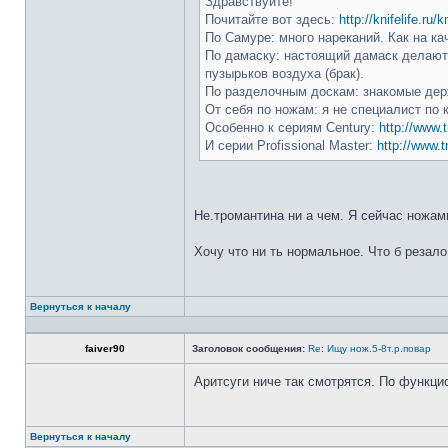
Здравствуйте!
Почитайте вот здесь:
http://knifelife.ru/
По Самуре: много нареканий. Как на ка
По дамаску: настоящий дамаск делают 
пузырьков воздуха (брак).
По разделочным доскам: знакомые держ
От себя по ножам: я не специалист по 
Особенно к сериям Century:
http://www.t
И серии Profissional Master:
http://www.t
Не.тромантина ни а чем. Я сейчас ножами
Хочу что ни ть нормальное. Что б резало
Вернуться к началу
faiver90
Заголовок сообщения:
Re: Ищу нож.5-8т.р.повар
Аритсуги ниче так смотрятся. По функци
Вернуться к началу