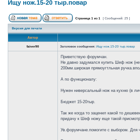
Ищу нож.15-20 тыр.повар
Страница
1
из
1
[ Сообщений: 25 ]
Версия для печати
Автор
faiver90
Заголовок сообщения:
Ищу нож.15-20 тыр.повар
Приветствую форумчан.
Не давно задумался купить Шеф нож (не 
200мм.широкая прямоугтльная ручка.впол
А по функционалу:
Нужен ниверсальный нож на кухню (в лич
Бюджет 15-20тыр.
Так же когда то заценил какой то дешеве
придачу к Шеф ножу еще такой присмотр
Ув.форумчане.помогите с выбором. Для че