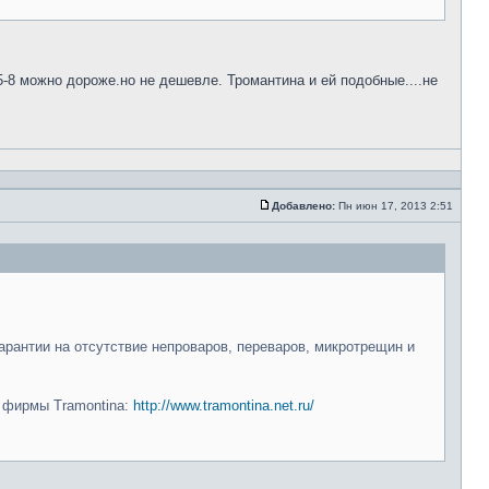
5-8 можно дороже.но не дешевле. Тромантина и ей подобные....не
Добавлено:
Пн июн 17, 2013 2:51
арантии на отсутствие непроваров, переваров, микротрещин и
и фирмы Tramontina:
http://www.tramontina.net.ru/