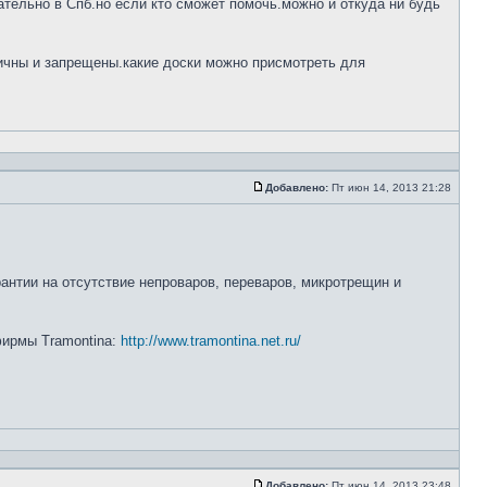
тельно в Спб.но если кто сможет помочь.можно и откуда ни будь
ничны и запрещены.какие доски можно присмотреть для
Добавлено:
Пт июн 14, 2013 21:28
рантии на отсутствие непроваров, переваров, микротрещин и
 фирмы Tramontina:
http://www.tramontina.net.ru/
Добавлено:
Пт июн 14, 2013 23:48