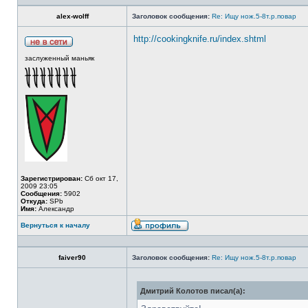
alex-wolff
Заголовок сообщения:
Re: Ищу нож.5-8т.р.повар
http://cookingknife.ru/index.shtml
заслуженный маньяк
Зарегистрирован:
Сб окт 17,
2009 23:05
Сообщения:
5902
Откуда:
SPb
Имя:
Александр
Вернуться к началу
faiver90
Заголовок сообщения:
Re: Ищу нож.5-8т.р.повар
Дмитрий Колотов писал(а):