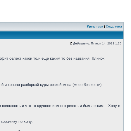
Пред. тема
|
След. тема
Добавлено:
Пт июн 14, 2013 1:25
фит селект какой то.и еще каким то без названия. Клинок
 и кончая разборкой куры.резкой мяса.(мясо без кости).
шенковать.и что то крупное и много резать.и был легким... Хочу в
 керамику не хочу.