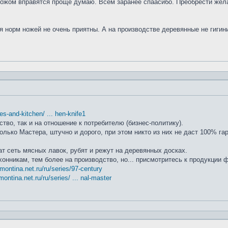
ножом вправятся проще думаю. Всем заранее спаасибо. Преобрести жела
я норм ножей не очень приятны. А на производстве деревянные не гиги
ifes-and-kitchen/ ... hen-knife1
ство, так и на отношение к потребителю (бизнес-политику).
лько Мастера, штучно и дорого, при этом никто из них не даст 100% га
т сеть мясных лавок, рубят и режут на деревянных досках.
хонникам, тем более на производство, но... присмотритесь к продукции
amontina.net.ru/ru/series/97-century
montina.net.ru/ru/series/ ... nal-master