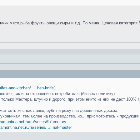
анчик.мясо.рыба.фрукты.овощи.сыры и т.д. По меню. Ценовая категория 
knifes-and-kitchen/ ... hen-knife1
чество, так и на отношение к потребителю (бизнес-политику).
только Мастера, штучно и дорого, при этом никто из них не даст 100% г
ат сеть мясных лавок, рубят и режут на деревянных досках.
кухонникам, тем более на производство, но... присмотритесь к продукци
ramontina.net.ru/ru/series/97-century
ramontina.net.ru/ru/series/ ... nal-master