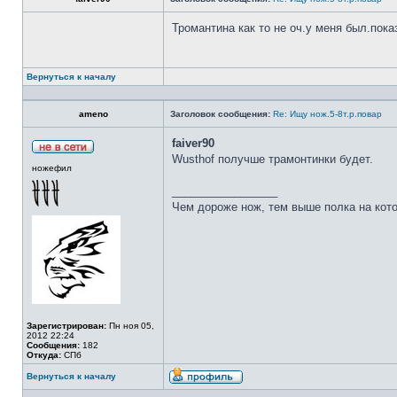
Тромантина как то не оч.у меня был.пок
Вернуться к началу
ameno
Заголовок сообщения:
Re: Ищу нож.5-8т.р.повар
faiver90
Wusthof получше трамонтинки будет.
ножефил
_________________
Чем дороже нож, тем выше полка на кот
Зарегистрирован:
Пн ноя 05,
2012 22:24
Сообщения:
182
Откуда:
СПб
Вернуться к началу