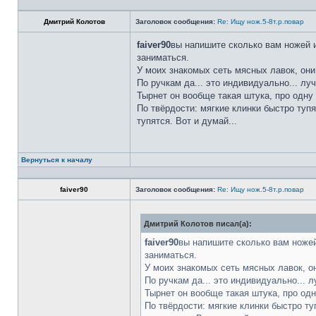
Дмитрий Колотов
Заголовок сообщения:
Re: Ищу нож.5-8т.р.повар
faiver90
вы напишите сколько вам ножей и
заниматься.
У моих знакомых сеть мясных лавок, они
По ручкам да... это индивидуально... лу
Тырнет он вообще такая штука, про одну 
По твёрдости: мягкие клинки быстро тупя
тупятся. Вот и думай...
Вернуться к началу
faiver90
Заголовок сообщения:
Re: Ищу нож.5-8т.р.повар
Дмитрий Колотов писал(а):
faiver90
вы напишите сколько вам ножей
заниматься.
У моих знакомых сеть мясных лавок, о
По ручкам да... это индивидуально... 
Тырнет он вообще такая штука, про одн
По твёрдости: мягкие клинки быстро ту