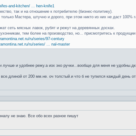
knifes-and-kitchen/ ... hen-knife1
чество, так и на отношение к потребителю (бизнес-политику).
только Мастера, штучно и дорого, при этом никто из них не даст 100% г
ат сеть мясных лавок, рубят и режут на деревянных досках.
кухонникам, тем более на производство, но... присмотритесь к продукци
ramontina.net.ru/ru/series/97-century
ramontina.net.ru/ru/series/ ... nal-master
 лучше и удобнее режу.а изх эко ручки...вообще для меня не удобны.дк
 все.длиной от 200 мм.не. оч толстый.и что б не тупился каждый день от
оналу не знаю. Все обо всех разное пишут