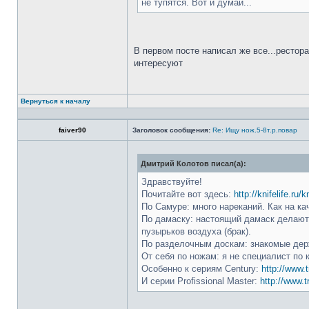
не тупятся. Вот и думай...
В первом посте написал же все...рестор
интересуют
Вернуться к началу
faiver90
Заголовок сообщения:
Re: Ищу нож.5-8т.р.повар
Дмитрий Колотов писал(а):
Здравствуйте!
Почитайте вот здесь:
http://knifelife.ru/
По Самуре: много нареканий. Как на ка
По дамаску: настоящий дамаск делают 
пузырьков воздуха (брак).
По разделочным доскам: знакомые держ
От себя по ножам: я не специалист по 
Особенно к сериям Century:
http://www.t
И серии Profissional Master:
http://www.t