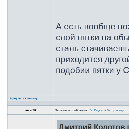
А есть вообще но
слой пятки на обы
сталь стачиваешь
приходится другой
подобии пятки у 
Вернуться к началу
faiver90
Заголовок сообщения:
Re: Ищу нож.5-8т.р.повар
Дмитрий Колотов п