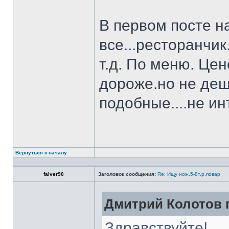
В первом посте н
все...ресторанчи
т.д. По меню. Це
дороже.но не деш
подобные....не и
Вернуться к началу
faiver90
Заголовок сообщения:
Re: Ищу нож.5-8т.р.повар
Дмитрий Колотов п
Здравствуйте!