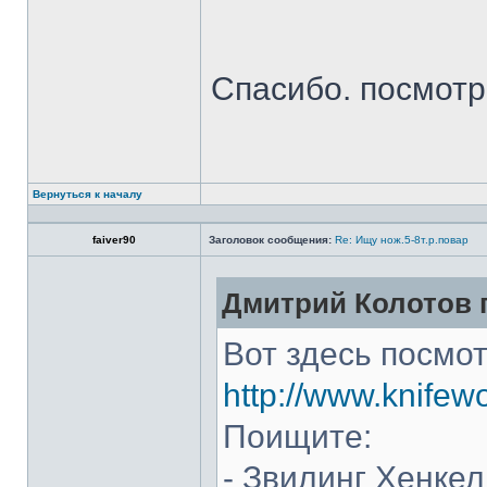
Спасибо. посмот
Вернуться к началу
faiver90
Заголовок сообщения:
Re: Ищу нож.5-8т.р.повар
Дмитрий Колотов п
Вот здесь посмот
http://www.knifew
Поищите:
- Звилинг Хенкел