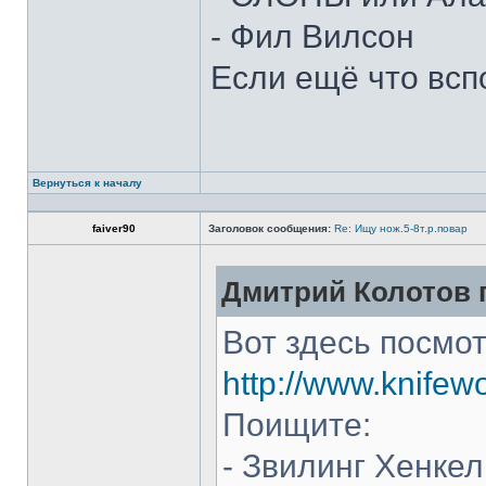
- Фил Вилсон
Если ещё что всп
Вернуться к началу
faiver90
Заголовок сообщения:
Re: Ищу нож.5-8т.р.повар
Дмитрий Колотов п
Вот здесь посмот
http://www.knifew
Поищите:
- Звилинг Хенкел