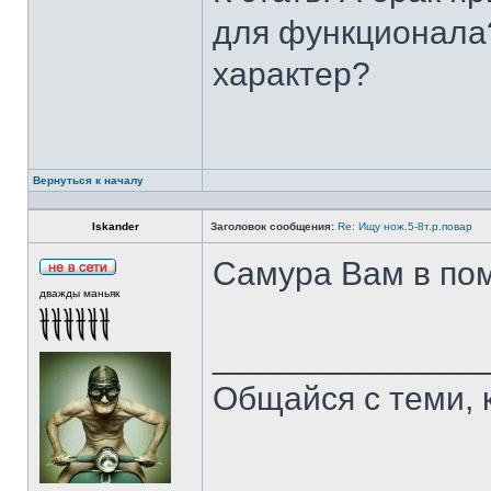
для функционала?
характер?
Вернуться к началу
Iskander
Заголовок сообщения:
Re: Ищу нож.5-8т.р.повар
Самура Вам в пом
дважды маньяк
______________
Общайся с теми, 