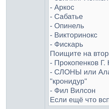
- Аркос
- Сабатье
- Опинель
- Викторинокс
- Фискарь
Поищите на втор
- Прокопенков Г. 
- СЛОНЫ или Ала
"кронидур"
- Фил Вилсон
Если ещё что вс