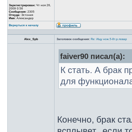
Зарегистрирован:
Чт ноя 26,
2009 0:56
Сообщения:
2305
Откуда:
Эстония
Имя:
Александер
Вернуться к началу
Alex_Spb
Заголовок сообщения:
Re: Ищу нож.5-8т.р.повар
faiver90 писал(а):
К стать. А брак 
для функционал
Конечно, брак ста
всплывет...если т