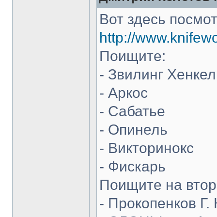
Вот здесь посмот
http://www.knifew
Поищите:
- Звилинг Хенкел
- Аркос
- Сабатье
- Опинель
- Викторинокс
- Фискарь
Поищите на втор
- Прокопенков Г. 