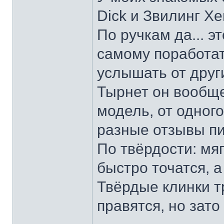
Dick и Звилинг Хе
По ручкам да... э
самому поработат
услышать от други
Тырнет он вообще 
модель, от одног
разные отзывы пи
По твёрдости: мяг
быстро точатся, а
Твёрдые клинки т
правятся, но зато