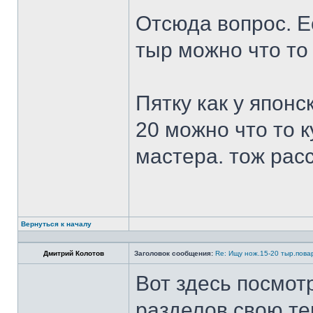
Отсюда вопрос. Ес
тыр можно что то
Пятку как у японс
20 можно что то к
мастера. тож рас
Вернуться к началу
Дмитрий Колотов
Заголовок сообщения:
Re: Ищу нож.15-20 тыр.пова
Вот здесь посмот
разделов свою те