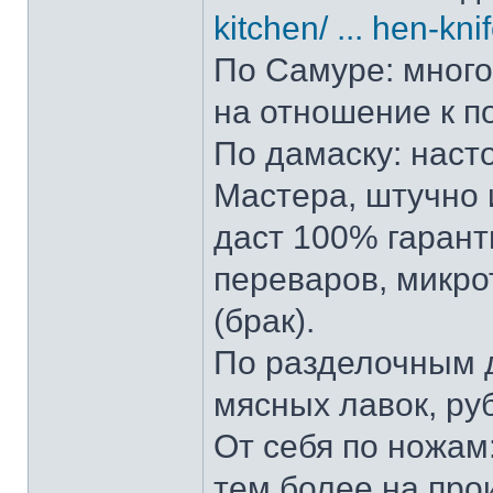
kitchen/ ... hen-kni
По Самуре: много 
на отношение к п
По дамаску: наст
Мастера, штучно и
даст 100% гарант
переваров, микро
(брак).
По разделочным д
мясных лавок, ру
От себя по ножам:
тем более на прои