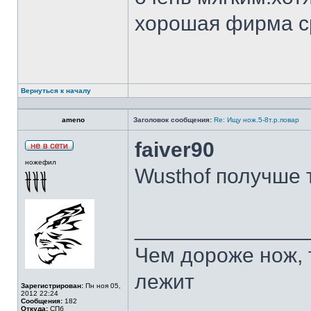
хорошая фирма с
Вернуться к началу
ameno
Заголовок сообщения:
Re: Ищу нож.5-8т.р.повар
faiver90
ножефил
Wusthof получше 
______________
Чем дороже нож, 
лежит
Зарегистрирован:
Пн ноя 05,
2012 22:24
Сообщения:
182
Откуда:
СПб