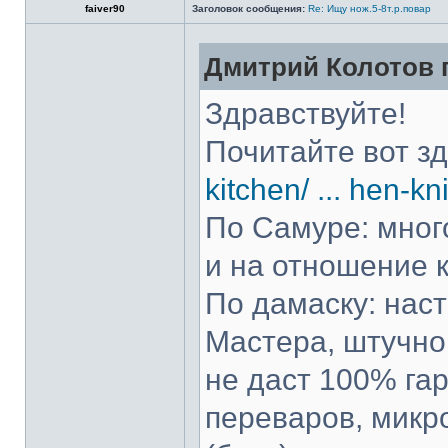
faiver90
Заголовок сообщения:
Re: Ищу нож.5-8т.р.повар
Дмитрий Колотов п
Здравствуйте!
Почитайте вот з
kitchen/ ... hen-kn
По Самуре: много
и на отношение к
По дамаску: нас
Мастера, штучно 
не даст 100% гар
переваров, микр