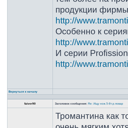
продукции фирмы 
http://www.tramonti
Особенно к серия
http://www.tramonti
И серии Profission
http://www.tramonti
Вернуться к началу
faiver90
Заголовок сообщения:
Re: Ищу нож.5-8т.р.повар
Тромантина как т
очень мягким.хот