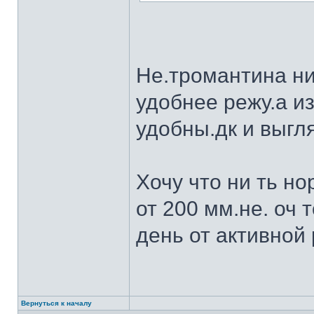
Не.тромантина ни
удобнее режу.а из
удобны.дк и выгля
Хочу что ни ть н
от 200 мм.не. оч 
день от активной 
Вернуться к началу