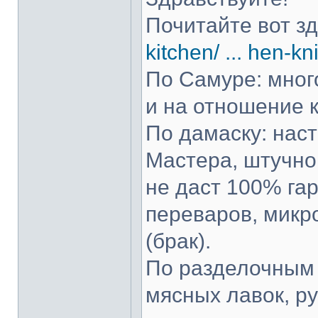
Почитайте вот з
kitchen/ ... hen-kn
По Самуре: много
и на отношение к
По дамаску: нас
Мастера, штучно 
не даст 100% гар
переваров, микр
(брак).
По разделочным 
мясных лавок, р