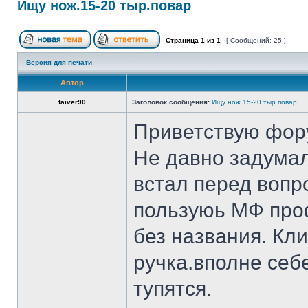
Ищу нож.15-20 тыр.повар
Страница
1
из
1
[ Сообщений: 25 ]
Версия для печати
Автор
faiver90
Заголовок сообщения:
Ищу нож.15-20 тыр.повар
Приветствую фор
Не давно задумал
встал перед вопр
пользуюь МФ проф
без названия. Кл
ручка.вполне себ
тупятся.