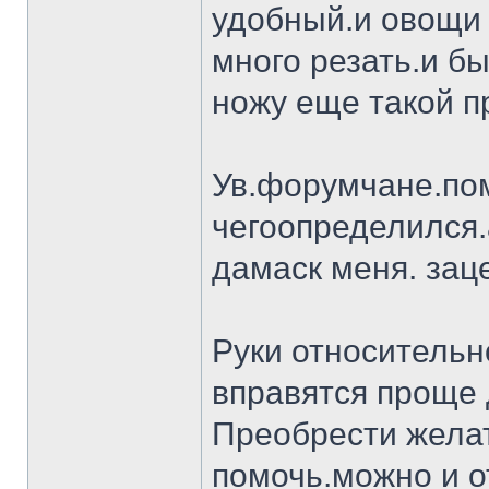
удобный.и овощи 
много резать.и бы
ножу еще такой п
Ув.форумчане.пом
чегоопределился.
дамаск меня. заце
Руки относительн
вправятся проще 
Преобрести желат
помочь.можно и о