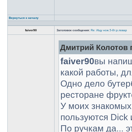
Вернуться к началу
faiver90
Заголовок сообщения:
Re: Ищу нож.5-8т.р.повар
Дмитрий Колотов п
faiver90
вы напиш
какой работы, д
Одно дело бутер
ресторане фрукт
У моих знакомых
пользуются Dick 
По ручкам да... 