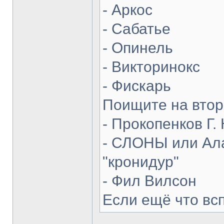
- Аркос
- Сабатье
- Опинель
- Викторинокс
- Фискарь
Поищите на втор
- Прокопенков Г. 
- СЛОНЫ или Ала
"кронидур"
- Фил Вилсон
Если ещё что вс