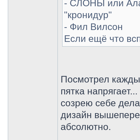
- СЛОНЫ или Ала
"кронидур"
- Фил Вилсон
Если ещё что вс
Посмотрел каждый
пятка напрягает...
созрею себе делат
дизайн вышепере
абсолютно.