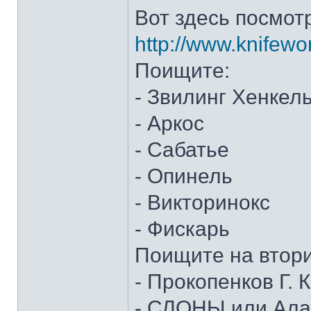
Вот здесь посмот
http://www.knifewo
Поищите:
- Звилинг Хенкел
- Аркос
- Сабатье
- Опинель
- Викторинокс
- Фискарь
Поищите на втор
- Прокопенков Г. К
- СЛОНЫ или Алан