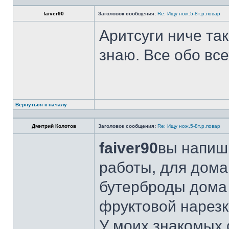
faiver90
Заголовок сообщения:
Re: Ищу нож.5-8т.р.повар
Аритсуги ниче та
знаю. Все обо вс
Вернуться к началу
Дмитрий Колотов
Заголовок сообщения:
Re: Ищу нож.5-8т.р.повар
faiver90
вы напиши
работы, для дома
бутерброды дома 
фруктовой нарезк
У моих знакомых 