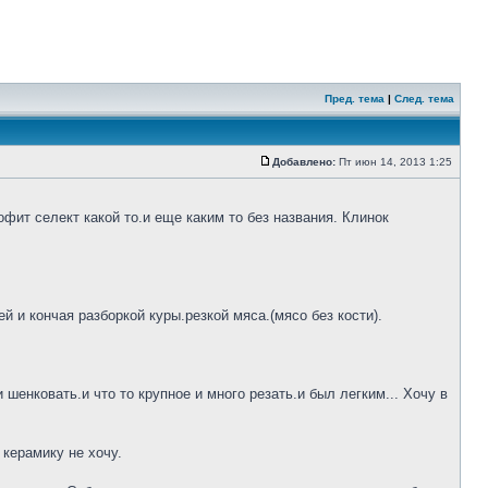
Пред. тема
|
След. тема
Добавлено:
Пт июн 14, 2013 1:25
фит селект какой то.и еще каким то без названия. Клинок
 и кончая разборкой куры.резкой мяса.(мясо без кости).
шенковать.и что то крупное и много резать.и был легким... Хочу в
 керамику не хочу.