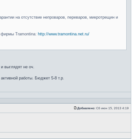
арантии на отсутствие непроваров, переваров, микротрещин и
и фирмы Tramontina:
http://www.tramontina.net.ru/
 и выглядят не оч.
 активной работы. Бюджет 5-8 т.р.
Добавлено:
Сб июн 15, 2013 4:19