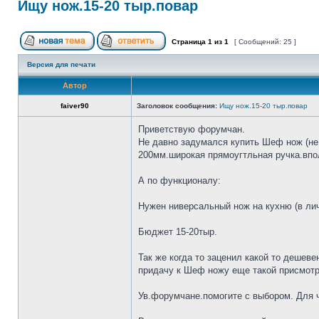
Ищу нож.15-20 тыр.повар
Страница
1
из
1
[ Сообщений: 25 ]
Версия для печати
Автор
faiver90
Заголовок сообщения:
Ищу нож.15-20 тыр.повар
Приветствую форумчан.
Не давно задумался купить Шеф нож (не 
200мм.широкая прямоугтльная ручка.впол
А по функционалу:
Нужен ниверсальный нож на кухню (в лич
Бюджет 15-20тыр.
Так же когда то заценил какой то дешеве
придачу к Шеф ножу еще такой присмотр
Ув.форумчане.помогите с выбором. Для че