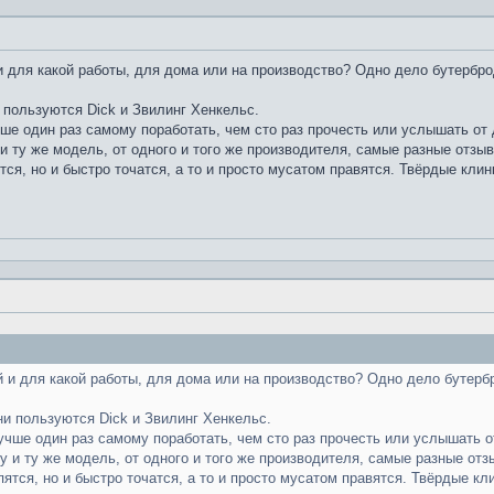
 для какой работы, для дома или на производство? Одно дело бутербро
 пользуются Dick и Звилинг Хенкельс.
чше один раз самому поработать, чем сто раз прочесть или услышать от д
и ту же модель, от одного и того же производителя, самые разные отзы
тся, но и быстро точатся, а то и просто мусатом правятся. Твёрдые клин
 и для какой работы, для дома или на производство? Одно дело бутерб
ни пользуются Dick и Звилинг Хенкельс.
лучше один раз самому поработать, чем сто раз прочесть или услышать от
у и ту же модель, от одного и того же производителя, самые разные отз
пятся, но и быстро точатся, а то и просто мусатом правятся. Твёрдые кл