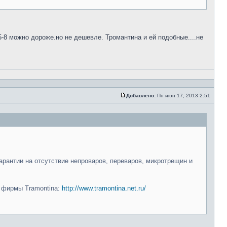
5-8 можно дороже.но не дешевле. Тромантина и ей подобные....не
Добавлено:
Пн июн 17, 2013 2:51
арантии на отсутствие непроваров, переваров, микротрещин и
и фирмы Tramontina:
http://www.tramontina.net.ru/