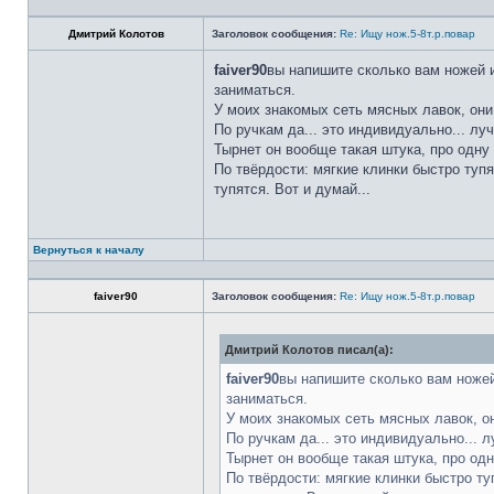
Дмитрий Колотов
Заголовок сообщения:
Re: Ищу нож.5-8т.р.повар
faiver90
вы напишите сколько вам ножей и
заниматься.
У моих знакомых сеть мясных лавок, они
По ручкам да... это индивидуально... лу
Тырнет он вообще такая штука, про одну 
По твёрдости: мягкие клинки быстро тупя
тупятся. Вот и думай...
Вернуться к началу
faiver90
Заголовок сообщения:
Re: Ищу нож.5-8т.р.повар
Дмитрий Колотов писал(а):
faiver90
вы напишите сколько вам ножей
заниматься.
У моих знакомых сеть мясных лавок, о
По ручкам да... это индивидуально... 
Тырнет он вообще такая штука, про одн
По твёрдости: мягкие клинки быстро ту