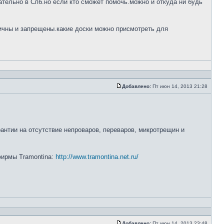
тельно в Спб.но если кто сможет помочь.можно и откуда ни будь
ничны и запрещены.какие доски можно присмотреть для
Добавлено:
Пт июн 14, 2013 21:28
рантии на отсутствие непроваров, переваров, микротрещин и
 фирмы Tramontina:
http://www.tramontina.net.ru/
Добавлено:
Пт июн 14, 2013 23:48