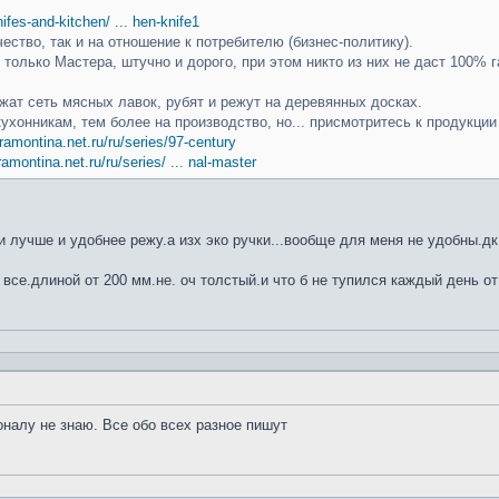
knifes-and-kitchen/ ... hen-knife1
чество, так и на отношение к потребителю (бизнес-политику).
только Мастера, штучно и дорого, при этом никто из них не даст 100% г
ат сеть мясных лавок, рубят и режут на деревянных досках.
кухонникам, тем более на производство, но... присмотритесь к продукци
ramontina.net.ru/ru/series/97-century
ramontina.net.ru/ru/series/ ... nal-master
 лучше и удобнее режу.а изх эко ручки...вообще для меня не удобны.дк
 все.длиной от 200 мм.не. оч толстый.и что б не тупился каждый день от
оналу не знаю. Все обо всех разное пишут