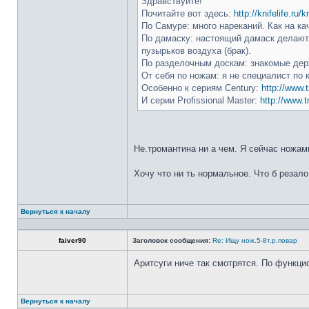
Здравствуйте!
Почитайте вот здесь:
http://knifelife.ru/
По Самуре: много нареканий. Как на ка
По дамаску: настоящий дамаск делают 
пузырьков воздуха (брак).
По разделочным доскам: знакомые держ
От себя по ножам: я не специалист по 
Особенно к сериям Century:
http://www.t
И серии Profissional Master:
http://www.t
Не.тромантина ни а чем. Я сейчас ножами
Хочу что ни ть нормальное. Что б резало
Вернуться к началу
faiver90
Заголовок сообщения:
Re: Ищу нож.5-8т.р.повар
Аритсуги ниче так смотрятся. По функци
Вернуться к началу