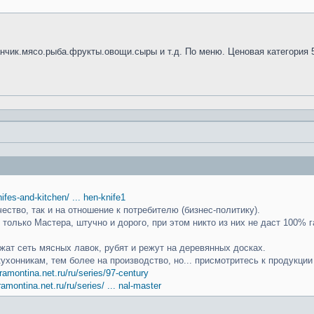
анчик.мясо.рыба.фрукты.овощи.сыры и т.д. По меню. Ценовая категория 
knifes-and-kitchen/ ... hen-knife1
чество, так и на отношение к потребителю (бизнес-политику).
только Мастера, штучно и дорого, при этом никто из них не даст 100% г
ат сеть мясных лавок, рубят и режут на деревянных досках.
кухонникам, тем более на производство, но... присмотритесь к продукци
ramontina.net.ru/ru/series/97-century
ramontina.net.ru/ru/series/ ... nal-master