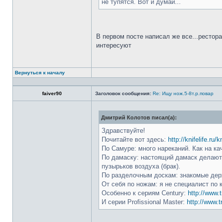
не тупятся. Вот и думай...
В первом посте написал же все...рестор
интересуют
Вернуться к началу
faiver90
Заголовок сообщения:
Re: Ищу нож.5-8т.р.повар
Дмитрий Колотов писал(а):
Здравствуйте!
Почитайте вот здесь:
http://knifelife.ru/
По Самуре: много нареканий. Как на ка
По дамаску: настоящий дамаск делают 
пузырьков воздуха (брак).
По разделочным доскам: знакомые держ
От себя по ножам: я не специалист по 
Особенно к сериям Century:
http://www.t
И серии Profissional Master:
http://www.t