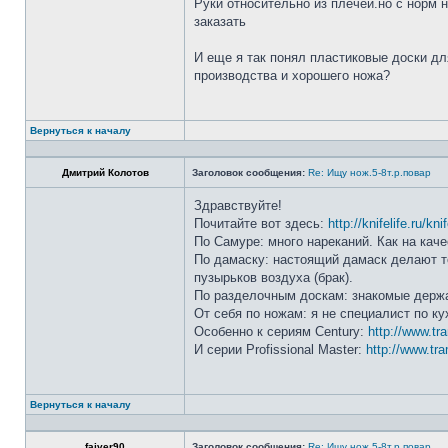
Руки относительно из плечей.но с норм 
заказать
И еще я так понял пластиковые доски дл
производства и хорошего ножа?
Вернуться к началу
Дмитрий Колотов
Заголовок сообщения:
Re: Ищу нож.5-8т.р.повар
Здравствуйте!
Почитайте вот здесь:
http://knifelife.ru/kn
По Самуре: много нареканий. Как на каче
По дамаску: настоящий дамаск делают то
пузырьков воздуха (брак).
По разделочным доскам: знакомые держа
От себя по ножам: я не специалист по ку
Особенно к сериям Century:
http://www.tr
И серии Profissional Master:
http://www.tra
Вернуться к началу
faiver90
Заголовок сообщения:
Re: Ищу нож.5-8т.р.повар