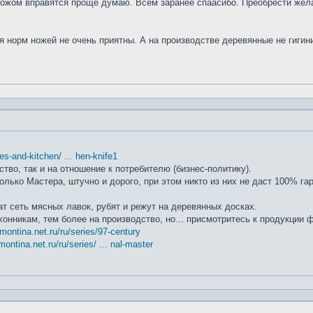
ножом вправятся проще думаю. Всем заранее спаасибо. Преобрести жела
я норм ножей не очень приятны. А на производстве деревянные не гиги
ifes-and-kitchen/ ... hen-knife1
ство, так и на отношение к потребителю (бизнес-политику).
лько Мастера, штучно и дорого, при этом никто из них не даст 100% га
т сеть мясных лавок, рубят и режут на деревянных досках.
хонникам, тем более на производство, но... присмотритесь к продукции
amontina.net.ru/ru/series/97-century
montina.net.ru/ru/series/ ... nal-master