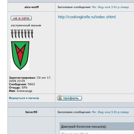
alex-wolff
Заголовок сообщения:
Re: Ищу нож.5-8т.р.повар
http://cookingknife.ru/index.shtml
заслуженный маньяк
Зарегистрирован:
Сб окт 17,
2009 23:05
Сообщения:
5902
Откуда:
SPb
Имя:
Александр
Вернуться к началу
faiver90
Заголовок сообщения:
Re: Ищу нож.5-8т.р.повар
Дмитрий Колотов писал(а):