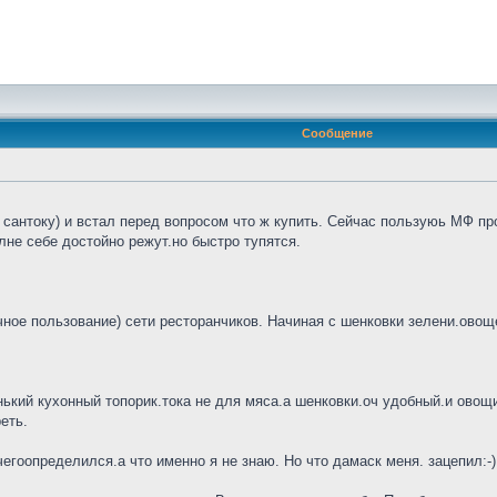
Сообщение
сантоку) и встал перед вопросом что ж купить. Сейчас пользуюь МФ про
не себе достойно режут.но быстро тупятся.
ное пользование) сети ресторанчиков. Начиная с шенковки зелени.овощей
нький кухонный топорик.тока не для мяса.а шенковки.оч удобный.и овощи 
еть.
гоопределился.а что именно я не знаю. Но что дамаск меня. зацепил:-)