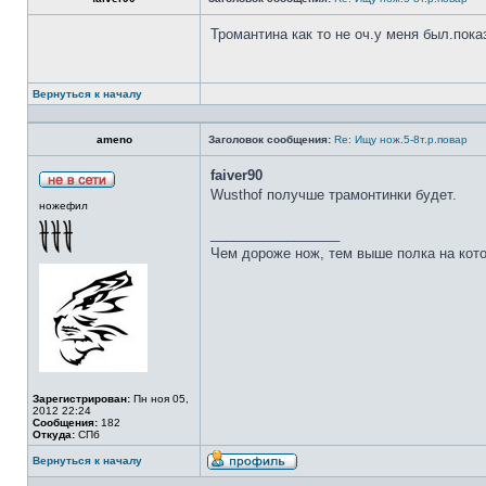
Тромантина как то не оч.у меня был.пок
Вернуться к началу
ameno
Заголовок сообщения:
Re: Ищу нож.5-8т.р.повар
faiver90
Wusthof получше трамонтинки будет.
ножефил
_________________
Чем дороже нож, тем выше полка на кот
Зарегистрирован:
Пн ноя 05,
2012 22:24
Сообщения:
182
Откуда:
СПб
Вернуться к началу