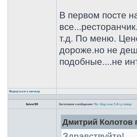
В первом посте н
все...ресторанчи
т.д. По меню. Це
дороже.но не деш
подобные....не и
Вернуться к началу
faiver90
Заголовок сообщения:
Re: Ищу нож.5-8т.р.повар
Дмитрий Колотов п
Здравствуйте!