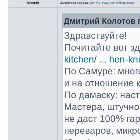
faiver90
Заголовок сообщения:
Re: Ищу нож.5-8т.р.повар
Дмитрий Колотов п
Здравствуйте!
Почитайте вот з
kitchen/ ... hen-kn
По Самуре: много
и на отношение к
По дамаску: нас
Мастера, штучно 
не даст 100% гар
переваров, микр