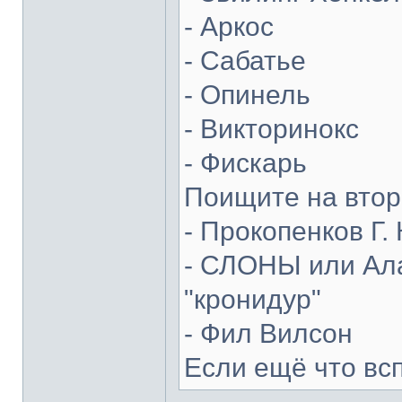
- Аркос
- Сабатье
- Опинель
- Викторинокс
- Фискарь
Поищите на втор
- Прокопенков Г. 
- СЛОНЫ или Ала
"кронидур"
- Фил Вилсон
Если ещё что вс