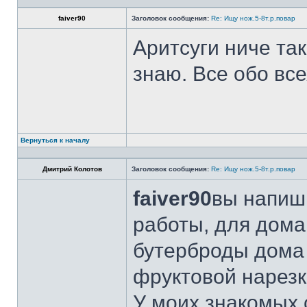
faiver90
Заголовок сообщения:
Re: Ищу нож.5-8т.р.повар
Аритсуги ниче та
знаю. Все обо вс
Вернуться к началу
Дмитрий Колотов
Заголовок сообщения:
Re: Ищу нож.5-8т.р.повар
faiver90
вы напиши
работы, для дома
бутерброды дома 
фруктовой нарезк
У моих знакомых 