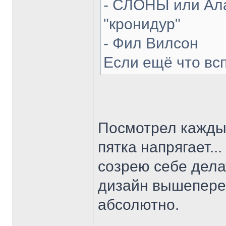
- СЛОНЫ или Ала
"кронидур"
- Фил Вилсон
Если ещё что вс
Посмотрел каждый
пятка напрягает...
созрею себе делат
дизайн вышепере
абсолютно.