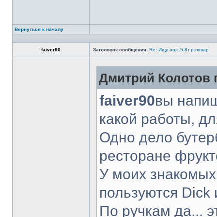
Вернуться к началу
faiver90
Заголовок сообщения:
Re: Ищу нож.5-8т.р.повар
Дмитрий Колотов п
faiver90
вы напиш
какой работы, д
Одно дело бутер
ресторане фрукт
У моих знакомых
пользуются Dick 
По ручкам да... 