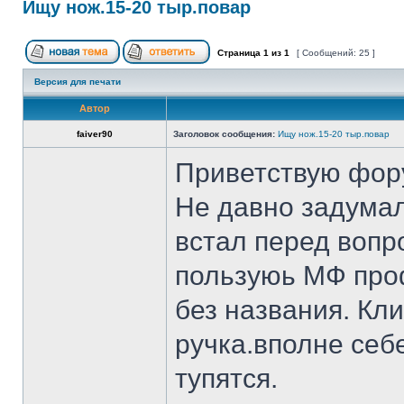
Ищу нож.15-20 тыр.повар
Страница
1
из
1
[ Сообщений: 25 ]
Версия для печати
Автор
faiver90
Заголовок сообщения:
Ищу нож.15-20 тыр.повар
Приветствую фор
Не давно задумал
встал перед вопр
пользуюь МФ проф
без названия. Кл
ручка.вполне себ
тупятся.