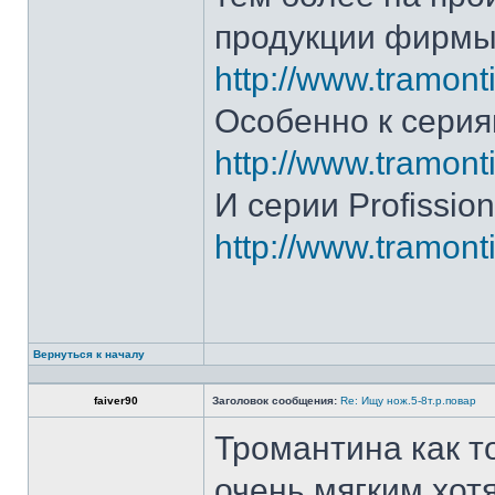
продукции фирмы 
http://www.tramonti
Особенно к серия
http://www.tramonti
И серии Profission
http://www.tramonti
Вернуться к началу
faiver90
Заголовок сообщения:
Re: Ищу нож.5-8т.р.повар
Тромантина как т
очень мягким.хот