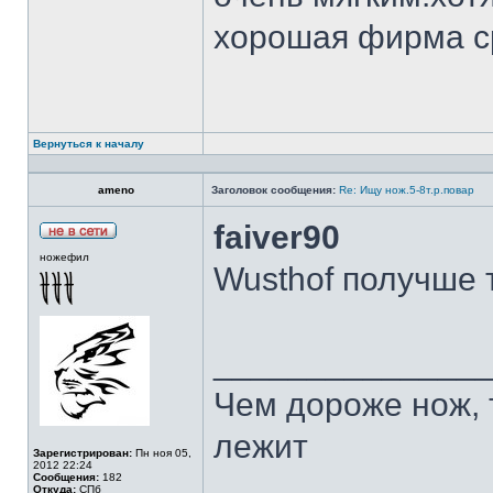
хорошая фирма с
Вернуться к началу
ameno
Заголовок сообщения:
Re: Ищу нож.5-8т.р.повар
faiver90
ножефил
Wusthof получше 
______________
Чем дороже нож, 
лежит
Зарегистрирован:
Пн ноя 05,
2012 22:24
Сообщения:
182
Откуда:
СПб