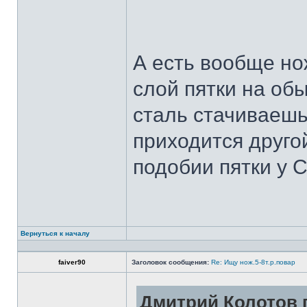
А есть вообще но
слой пятки на обы
сталь стачиваешь
приходится другой
подобии пятки у 
Вернуться к началу
faiver90
Заголовок сообщения:
Re: Ищу нож.5-8т.р.повар
Дмитрий Колотов п