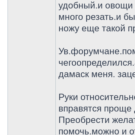
удобный.и овощи 
много резать.и бы
ножу еще такой п
Ув.форумчане.пом
чегоопределился.
дамаск меня. заце
Руки относительн
вправятся проще 
Преобрести желат
помочь.можно и о