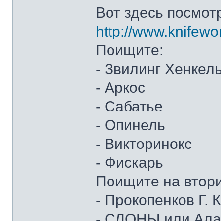
Вот здесь посмот
http://www.knifewo
Поищите:
- Звилинг Хенкел
- Аркос
- Сабатье
- Опинель
- Викторинокс
- Фискарь
Поищите на втор
- Прокопенков Г. К
- СЛОНЫ или Алан