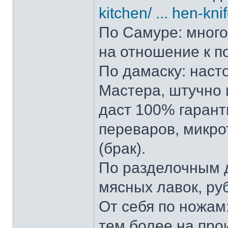
kitchen/ ... hen-kni
По Самуре: много 
на отношение к п
По дамаску: наст
Мастера, штучно и
даст 100% гарант
переваров, микро
(брак).
По разделочным д
мясных лавок, ру
От себя по ножам:
тем более на прои