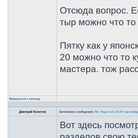
Отсюда вопрос. Ес
тыр можно что то
Пятку как у японс
20 можно что то к
мастера. тож рас
Вернуться к началу
Дмитрий Колотов
Заголовок сообщения:
Re: Ищу нож.15-20 тыр.пова
Вот здесь посмот
разделов свою те