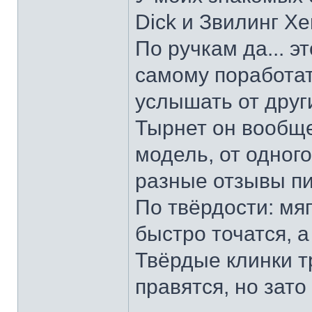
Dick и Звилинг Хе
По ручкам да... э
самому поработат
услышать от други
Тырнет он вообще 
модель, от одног
разные отзывы пи
По твёрдости: мяг
быстро точатся, а
Твёрдые клинки т
правятся, но зато