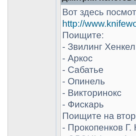
Вот здесь посмот
http://www.knifew
Поищите:
- Звилинг Хенкел
- Аркос
- Сабатье
- Опинель
- Викторинокс
- Фискарь
Поищите на втор
- Прокопенков Г. 