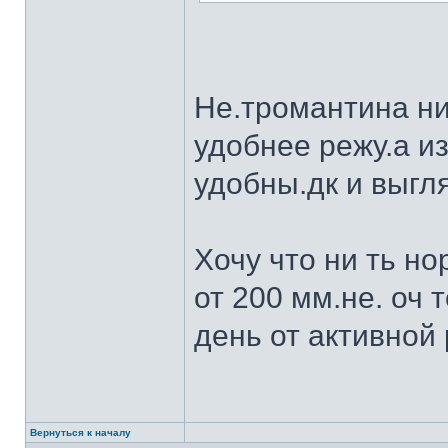
Не.тромантина ни
удобнее режу.а из
удобны.дк и выгля
Хочу что ни ть н
от 200 мм.не. оч 
день от активной 
Вернуться к началу