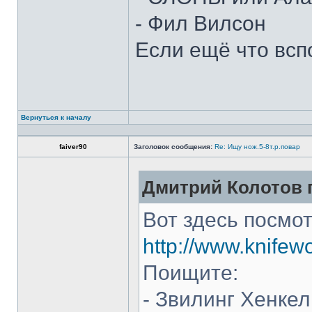
- Фил Вилсон
Если ещё что всп
Вернуться к началу
faiver90
Заголовок сообщения:
Re: Ищу нож.5-8т.р.повар
Дмитрий Колотов п
Вот здесь посмот
http://www.knifew
Поищите:
- Звилинг Хенкел