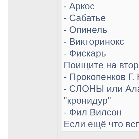
- Аркос
- Сабатье
- Опинель
- Викторинокс
- Фискарь
Поищите на втор
- Прокопенков Г. 
- СЛОНЫ или Ала
"кронидур"
- Фил Вилсон
Если ещё что вс