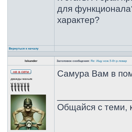
для функционала?
характер?
Вернуться к началу
Iskander
Заголовок сообщения:
Re: Ищу нож.5-8т.р.повар
Самура Вам в пом
дважды маньяк
______________
Общайся с теми, 