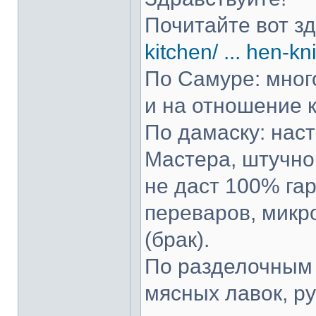
Почитайте вот з
kitchen/ ... hen-kn
По Самуре: много
и на отношение к
По дамаску: нас
Мастера, штучно 
не даст 100% гар
переваров, микр
(брак).
По разделочным 
мясных лавок, р