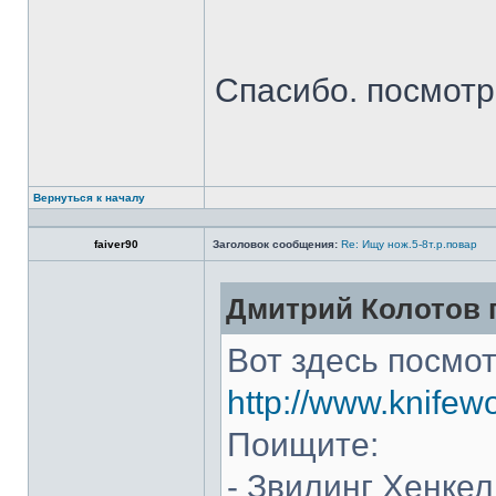
Спасибо. посмот
Вернуться к началу
faiver90
Заголовок сообщения:
Re: Ищу нож.5-8т.р.повар
Дмитрий Колотов п
Вот здесь посмот
http://www.knifew
Поищите:
- Звилинг Хенкел