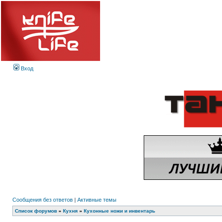
Вход
Сообщения без ответов
|
Активные темы
Список форумов
»
Кухня
»
Кухонные ножи и инвентарь