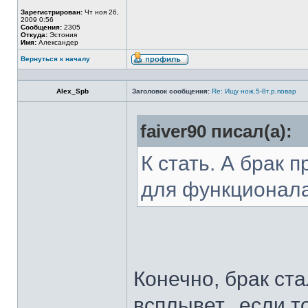
Зарегистрирован:
Чт ноя 26,
2009 0:56
Сообщения:
2305
Откуда:
Эстония
Имя:
Александер
Вернуться к началу
Alex_Spb
Заголовок сообщения:
Re: Ищу нож.5-8т.р.повар
faiver90 писал(а):
К стать. А брак 
для функционал
Конечно, брак ста
всплывет...если т