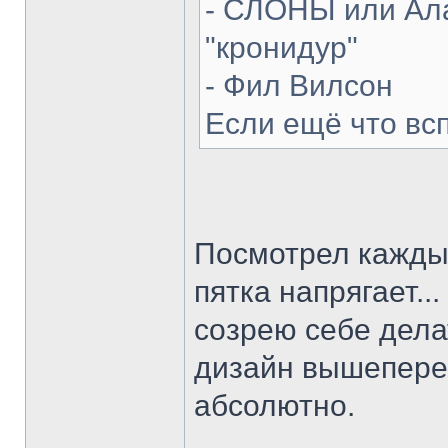
- СЛОНЫ или Ала
"кронидур"
- Фил Вилсон
Если ещё что вс
Посмотрел каждый
пятка напрягает...
созрею себе делат
дизайн вышепере
абсолютно.