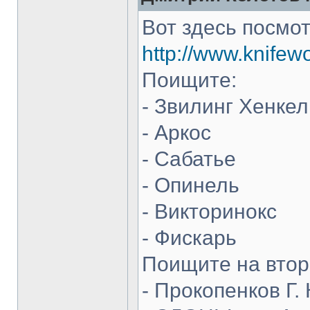
Вот здесь посмот
http://www.knifew
Поищите:
- Звилинг Хенкел
- Аркос
- Сабатье
- Опинель
- Викторинокс
- Фискарь
Поищите на втор
- Прокопенков Г. 