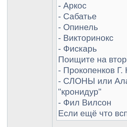
- Аркос
- Сабатье
- Опинель
- Викторинокс
- Фискарь
Поищите на втор
- Прокопенков Г. 
- СЛОНЫ или Ала
"кронидур"
- Фил Вилсон
Если ещё что вс