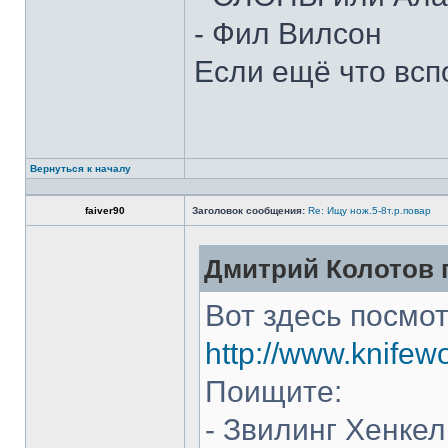
- Фил Вилсон
Если ещё что всп
Вернуться к началу
faiver90
Заголовок сообщения:
Re: Ищу нож.5-8т.р.повар
Дмитрий Колотов п
Вот здесь посмот
http://www.knifew
Поищите:
- Звилинг Хенкел