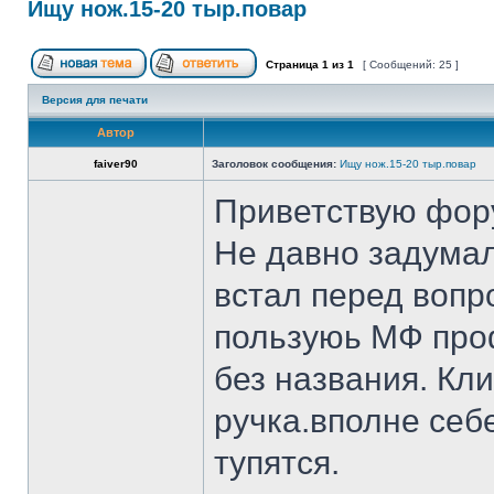
Ищу нож.15-20 тыр.повар
Страница
1
из
1
[ Сообщений: 25 ]
Версия для печати
Автор
faiver90
Заголовок сообщения:
Ищу нож.15-20 тыр.повар
Приветствую фор
Не давно задумал
встал перед вопр
пользуюь МФ проф
без названия. Кл
ручка.вполне себ
тупятся.