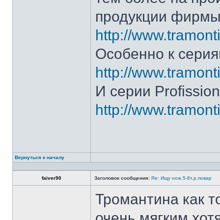
продукции фирмы 
http://www.tramonti
Особенно к серия
http://www.tramonti
И серии Profission
http://www.tramonti
Вернуться к началу
faiver90
Заголовок сообщения:
Re: Ищу нож.5-8т.р.повар
Тромантина как т
очень мягким.хот