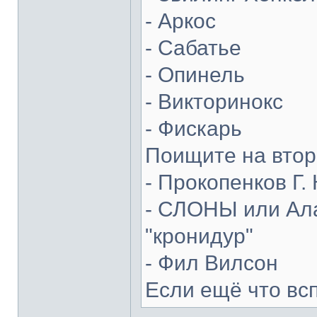
- Аркос
- Сабатье
- Опинель
- Викторинокс
- Фискарь
Поищите на втор
- Прокопенков Г. 
- СЛОНЫ или Ала
"кронидур"
- Фил Вилсон
Если ещё что вс