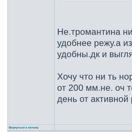
Не.тромантина ни
удобнее режу.а из
удобны.дк и выгля
Хочу что ни ть н
от 200 мм.не. оч 
день от активной 
Вернуться к началу