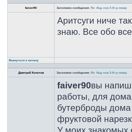
faiver90
Заголовок сообщения:
Re: Ищу нож.5-8т.р.повар
Аритсуги ниче та
знаю. Все обо вс
Вернуться к началу
Дмитрий Колотов
Заголовок сообщения:
Re: Ищу нож.5-8т.р.повар
faiver90
вы напиши
работы, для дома
бутерброды дома 
фруктовой нарезк
У моих знакомых 