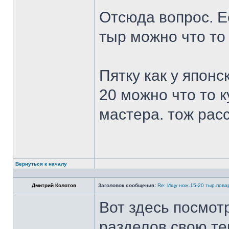
Отсюда вопрос. Ес
тыр можно что то
Пятку как у японс
20 можно что то к
мастера. тож рас
Вернуться к началу
Дмитрий Колотов
Заголовок сообщения:
Re: Ищу нож.15-20 тыр.пова
Вот здесь посмот
разделов свою те