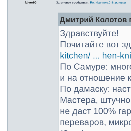
faiver90
Заголовок сообщения:
Re: Ищу нож.5-8т.р.повар
Дмитрий Колотов п
Здравствуйте!
Почитайте вот з
kitchen/ ... hen-kn
По Самуре: много
и на отношение к
По дамаску: нас
Мастера, штучно 
не даст 100% гар
переваров, микр