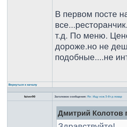
В первом посте н
все...ресторанчи
т.д. По меню. Це
дороже.но не деш
подобные....не и
Вернуться к началу
faiver90
Заголовок сообщения:
Re: Ищу нож.5-8т.р.повар
Дмитрий Колотов п
Здравствуйте!