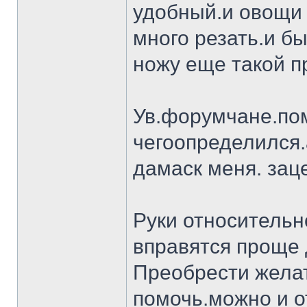
удобный.и овощи 
много резать.и бы
ножу еще такой п
Ув.форумчане.пом
чегоопределился.
дамаск меня. заце
Руки относительн
вправятся проще 
Преобрести желат
помочь.можно и о