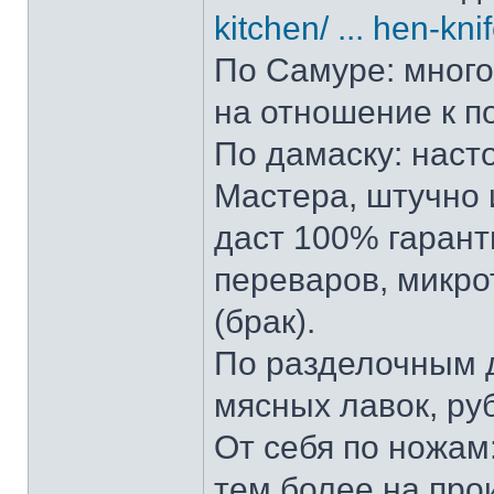
kitchen/ ... hen-kni
По Самуре: много 
на отношение к п
По дамаску: наст
Мастера, штучно и
даст 100% гарант
переваров, микро
(брак).
По разделочным д
мясных лавок, ру
От себя по ножам:
тем более на прои