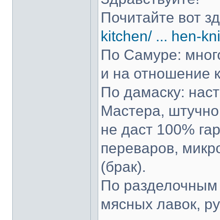
Почитайте вот з
kitchen/ ... hen-kn
По Самуре: много
и на отношение к
По дамаску: нас
Мастера, штучно 
не даст 100% гар
переваров, микр
(брак).
По разделочным 
мясных лавок, р