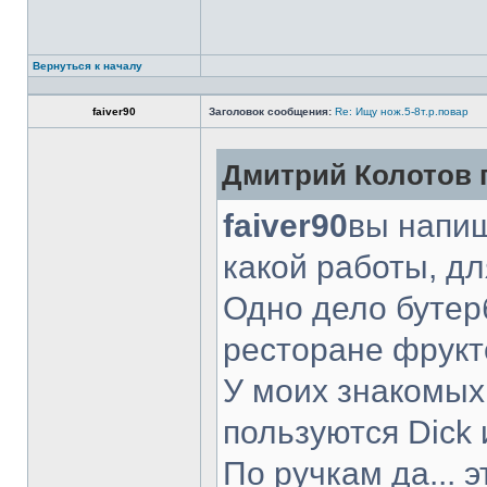
Вернуться к началу
faiver90
Заголовок сообщения:
Re: Ищу нож.5-8т.р.повар
Дмитрий Колотов п
faiver90
вы напиш
какой работы, д
Одно дело бутер
ресторане фрукт
У моих знакомых
пользуются Dick 
По ручкам да... 