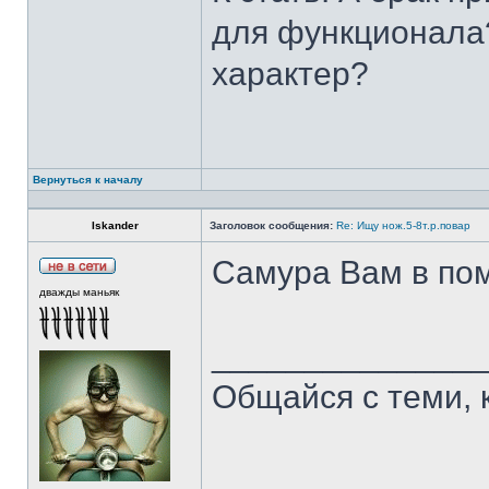
для функционала?
характер?
Вернуться к началу
Iskander
Заголовок сообщения:
Re: Ищу нож.5-8т.р.повар
Самура Вам в пом
дважды маньяк
______________
Общайся с теми, 