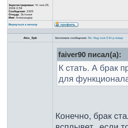
Зарегистрирован:
Чт ноя 26,
2009 0:56
Сообщения:
2305
Откуда:
Эстония
Имя:
Александер
Вернуться к началу
Alex_Spb
Заголовок сообщения:
Re: Ищу нож.5-8т.р.повар
faiver90 писал(а):
К стать. А брак 
для функционал
Конечно, брак ста
всплывет...если т