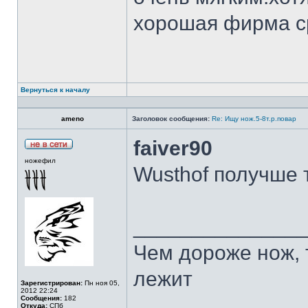
хорошая фирма с
Вернуться к началу
ameno
Заголовок сообщения:
Re: Ищу нож.5-8т.р.повар
faiver90
ножефил
Wusthof получше 
______________
Чем дороже нож, 
лежит
Зарегистрирован:
Пн ноя 05,
2012 22:24
Сообщения:
182
Откуда:
СПб