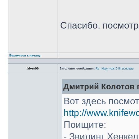
Спасибо. посмот
Вернуться к началу
faiver90
Заголовок сообщения:
Re: Ищу нож.5-8т.р.повар
Дмитрий Колотов п
Вот здесь посмот
http://www.knifew
Поищите:
- Звилинг Хенкел