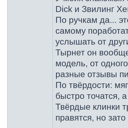
Dick и Звилинг Хе
По ручкам да... э
самому поработат
услышать от други
Тырнет он вообще 
модель, от одног
разные отзывы пи
По твёрдости: мяг
быстро точатся, а
Твёрдые клинки т
правятся, но зато