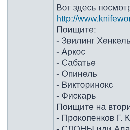
Вот здесь посмот
http://www.knifewo
Поищите:
- Звилинг Хенкел
- Аркос
- Сабатье
- Опинель
- Викторинокс
- Фискарь
Поищите на втор
- Прокопенков Г. К
- СЛОНЫ или Алан