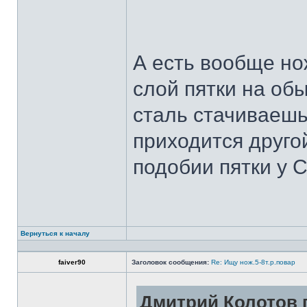
А есть вообще но
слой пятки на обы
сталь стачиваешь
приходится другой
подобии пятки у 
Вернуться к началу
faiver90
Заголовок сообщения:
Re: Ищу нож.5-8т.р.повар
Дмитрий Колотов п