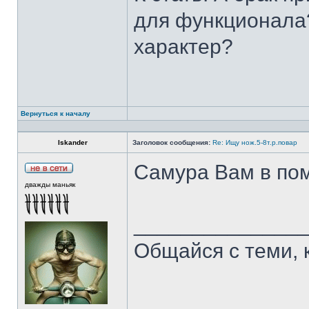
для функционала?
характер?
Вернуться к началу
Iskander
Заголовок сообщения:
Re: Ищу нож.5-8т.р.повар
Самура Вам в пом
дважды маньяк
______________
Общайся с теми, 