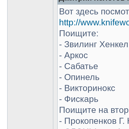
Вот здесь посмот
http://www.knifew
Поищите:
- Звилинг Хенкел
- Аркос
- Сабатье
- Опинель
- Викторинокс
- Фискарь
Поищите на втор
- Прокопенков Г. 