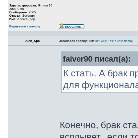
Зарегистрирован:
Чт ноя 26,
2009 0:56
Сообщения:
2305
Откуда:
Эстония
Имя:
Александер
Вернуться к началу
Alex_Spb
Заголовок сообщения:
Re: Ищу нож.5-8т.р.повар
faiver90 писал(а):
К стать. А брак 
для функционал
Конечно, брак ста
всплывет...если т