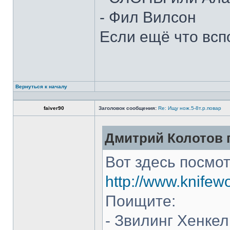
- Фил Вилсон
Если ещё что всп
Вернуться к началу
faiver90
Заголовок сообщения:
Re: Ищу нож.5-8т.р.повар
Дмитрий Колотов п
Вот здесь посмот
http://www.knifew
Поищите:
- Звилинг Хенкел