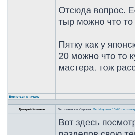
Отсюда вопрос. Ес
тыр можно что то
Пятку как у японс
20 можно что то к
мастера. тож рас
Вернуться к началу
Дмитрий Колотов
Заголовок сообщения:
Re: Ищу нож.15-20 тыр.пова
Вот здесь посмот
разделов свою те