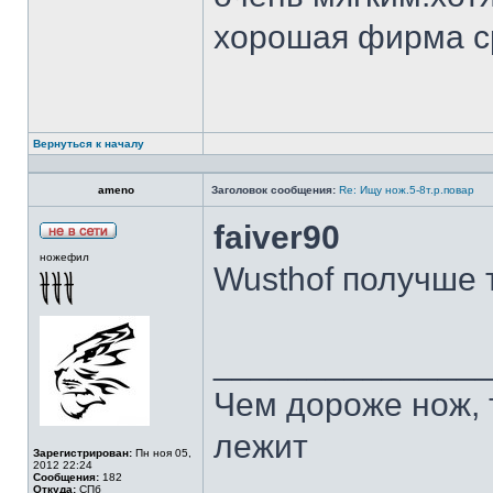
хорошая фирма с
Вернуться к началу
ameno
Заголовок сообщения:
Re: Ищу нож.5-8т.р.повар
faiver90
ножефил
Wusthof получше 
______________
Чем дороже нож, 
лежит
Зарегистрирован:
Пн ноя 05,
2012 22:24
Сообщения:
182
Откуда:
СПб