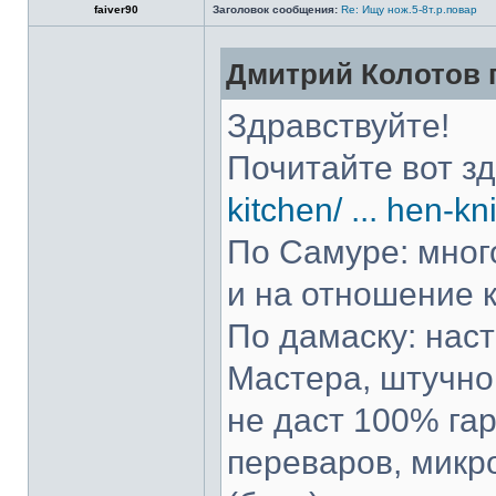
faiver90
Заголовок сообщения:
Re: Ищу нож.5-8т.р.повар
Дмитрий Колотов п
Здравствуйте!
Почитайте вот з
kitchen/ ... hen-kn
По Самуре: много
и на отношение к
По дамаску: нас
Мастера, штучно 
не даст 100% гар
переваров, микр