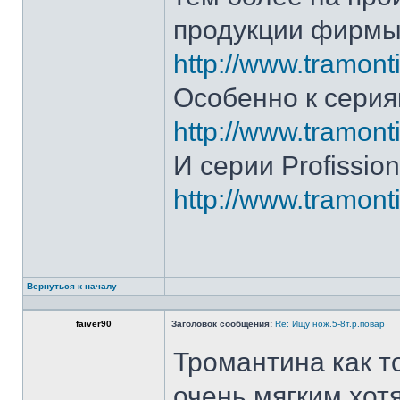
продукции фирмы 
http://www.tramonti
Особенно к серия
http://www.tramonti
И серии Profission
http://www.tramonti
Вернуться к началу
faiver90
Заголовок сообщения:
Re: Ищу нож.5-8т.р.повар
Тромантина как т
очень мягким.хот