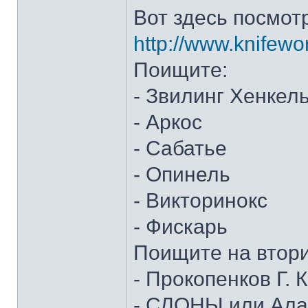
Вот здесь посмот
http://www.knifewo
Поищите:
- Звилинг Хенкел
- Аркос
- Сабатье
- Опинель
- Викторинокс
- Фискарь
Поищите на втор
- Прокопенков Г. К
- СЛОНЫ или Алан