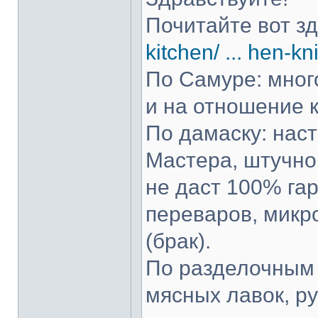
Почитайте вот з
kitchen/ ... hen-kn
По Самуре: много
и на отношение к
По дамаску: нас
Мастера, штучно 
не даст 100% гар
переваров, микр
(брак).
По разделочным 
мясных лавок, р