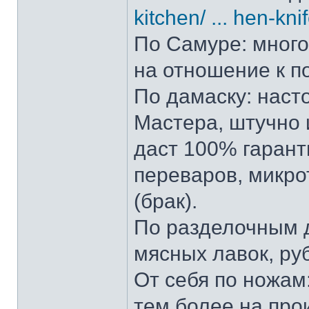
kitchen/ ... hen-kni
По Самуре: много 
на отношение к п
По дамаску: наст
Мастера, штучно и
даст 100% гарант
переваров, микро
(брак).
По разделочным д
мясных лавок, ру
От себя по ножам:
тем более на прои