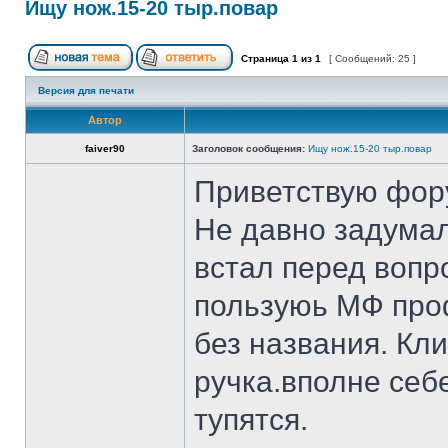
Ищу нож.15-20 тыр.повар
Страница
1
из
1
[ Сообщений: 25 ]
Версия для печати
Автор
faiver90
Заголовок сообщения:
Ищу нож.15-20 тыр.повар
Приветствую фор
Не давно задумал
встал перед вопр
пользуюь МФ проф
без названия. Кл
ручка.вполне себ
тупятся.