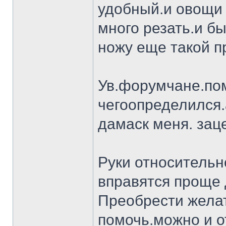
удобный.и овощи 
много резать.и бы
ножу еще такой п
Ув.форумчане.пом
чегоопределился.
дамаск меня. заце
Руки относительн
вправятся проще 
Преобрести желат
помочь.можно и о