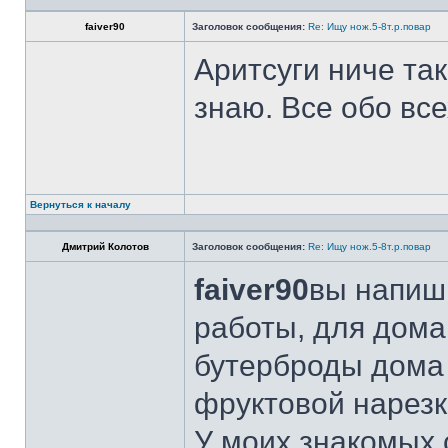
faiver90
Заголовок сообщения:
Re: Ищу нож.5-8т.р.повар
Аритсуги ниче та
знаю. Все обо вс
Вернуться к началу
Дмитрий Колотов
Заголовок сообщения:
Re: Ищу нож.5-8т.р.повар
faiver90
вы напиши
работы, для дома
бутерброды дома 
фруктовой нарезк
У моих знакомых 