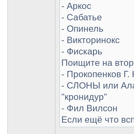
- Аркос
- Сабатье
- Опинель
- Викторинокс
- Фискарь
Поищите на втор
- Прокопенков Г. 
- СЛОНЫ или Ала
"кронидур"
- Фил Вилсон
Если ещё что вс