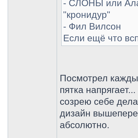
- СЛОНЫ или Ала
"кронидур"
- Фил Вилсон
Если ещё что вс
Посмотрел каждый
пятка напрягает...
созрею себе делат
дизайн вышепере
абсолютно.