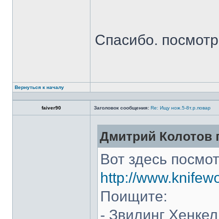
Спасибо. посмот
Вернуться к началу
faiver90
Заголовок сообщения:
Re: Ищу нож.5-8т.р.повар
Дмитрий Колотов п
Вот здесь посмот
http://www.knifew
Поищите:
- Звилинг Хенкел