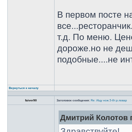
В первом посте н
все...ресторанчи
т.д. По меню. Це
дороже.но не деш
подобные....не и
Вернуться к началу
faiver90
Заголовок сообщения:
Re: Ищу нож.5-8т.р.повар
Дмитрий Колотов п
Здравствуйте!