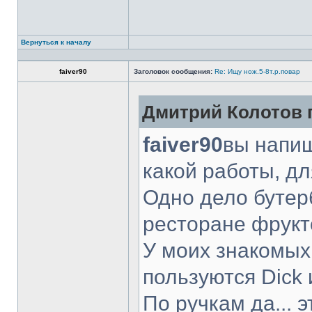
Вернуться к началу
faiver90
Заголовок сообщения:
Re: Ищу нож.5-8т.р.повар
Дмитрий Колотов п
faiver90
вы напиш
какой работы, д
Одно дело бутер
ресторане фрукт
У моих знакомых
пользуются Dick 
По ручкам да... 