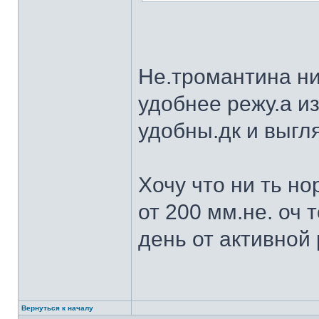
Не.тромантина ни
удобнее режу.а из
удобны.дк и выгля
Хочу что ни ть н
от 200 мм.не. оч 
день от активной 
Вернуться к началу