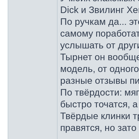
Dick и Звилинг Хе
По ручкам да... э
самому поработат
услышать от други
Тырнет он вообще 
модель, от одног
разные отзывы пи
По твёрдости: мяг
быстро точатся, а
Твёрдые клинки т
правятся, но зато