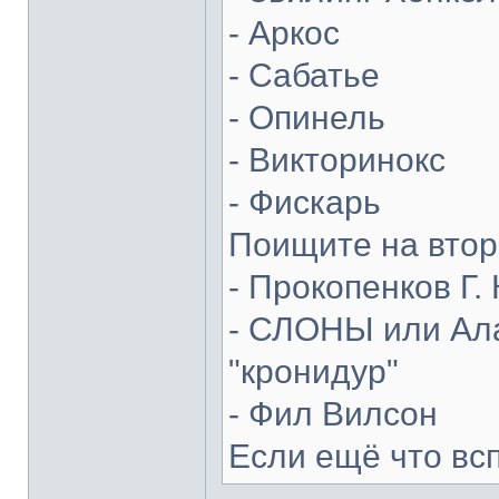
- Аркос
- Сабатье
- Опинель
- Викторинокс
- Фискарь
Поищите на втор
- Прокопенков Г. 
- СЛОНЫ или Ала
"кронидур"
- Фил Вилсон
Если ещё что вс