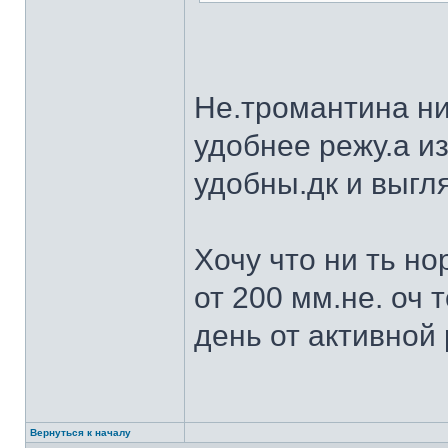
Не.тромантина ни
удобнее режу.а из
удобны.дк и выгля
Хочу что ни ть н
от 200 мм.не. оч 
день от активной 
Вернуться к началу