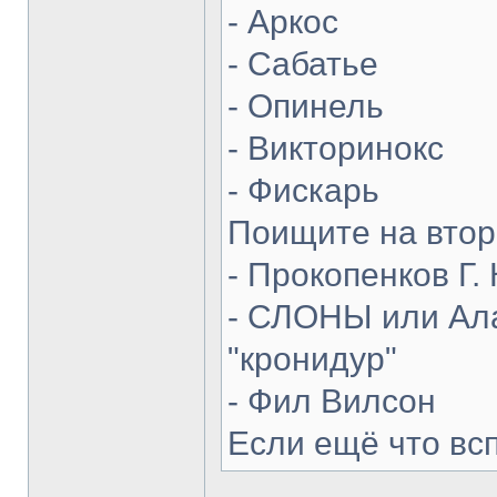
- Аркос
- Сабатье
- Опинель
- Викторинокс
- Фискарь
Поищите на втор
- Прокопенков Г. 
- СЛОНЫ или Ала
"кронидур"
- Фил Вилсон
Если ещё что вс