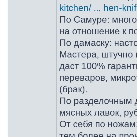
kitchen/ ... hen-kni
По Самуре: много 
на отношение к п
По дамаску: наст
Мастера, штучно и
даст 100% гарант
переваров, микро
(брак).
По разделочным д
мясных лавок, ру
От себя по ножам:
тем более на прои