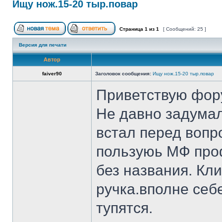
Ищу нож.15-20 тыр.повар
Страница
1
из
1
[ Сообщений: 25 ]
Версия для печати
Автор
faiver90
Заголовок сообщения:
Ищу нож.15-20 тыр.повар
Приветствую фор
Не давно задумал
встал перед вопр
пользуюь МФ проф
без названия. Кл
ручка.вполне себ
тупятся.