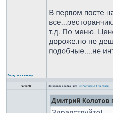
В первом посте н
все...ресторанчи
т.д. По меню. Це
дороже.но не деш
подобные....не и
Вернуться к началу
faiver90
Заголовок сообщения:
Re: Ищу нож.5-8т.р.повар
Дмитрий Колотов п
Здравствуйте!