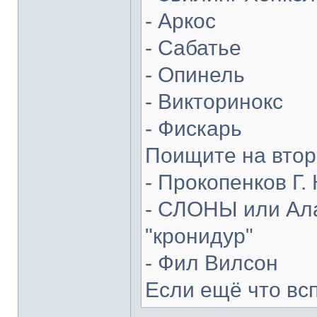
- Аркос
- Сабатье
- Опинель
- Викторинокс
- Фискарь
Поищите на втор
- Прокопенков Г. 
- СЛОНЫ или Ала
"кронидур"
- Фил Вилсон
Если ещё что вс