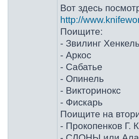
Вот здесь посмот
http://www.knifewo
Поищите:
- Звилинг Хенкел
- Аркос
- Сабатье
- Опинель
- Викторинокс
- Фискарь
Поищите на втор
- Прокопенков Г. К
- СЛОНЫ или Алан