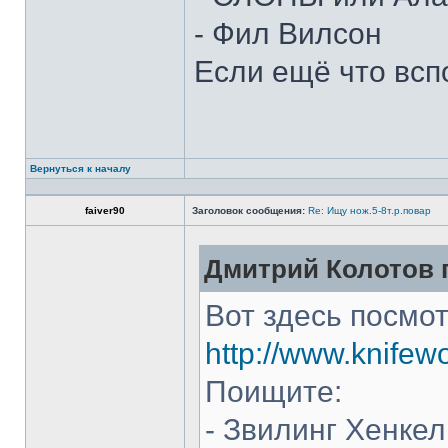
- Фил Вилсон
Если ещё что всп
Вернуться к началу
faiver90
Заголовок сообщения:
Re: Ищу нож.5-8т.р.повар
Дмитрий Колотов п
Вот здесь посмот
http://www.knifew
Поищите:
- Звилинг Хенкел