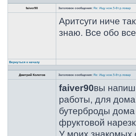
faiver90
Заголовок сообщения:
Re: Ищу нож.5-8т.р.повар
Аритсуги ниче та
знаю. Все обо вс
Вернуться к началу
Дмитрий Колотов
Заголовок сообщения:
Re: Ищу нож.5-8т.р.повар
faiver90
вы напиши
работы, для дома
бутерброды дома 
фруктовой нарезк
У моих знакомых 