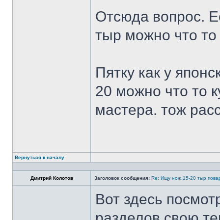
Отсюда вопрос. Ес
тыр можно что то
Пятку как у японс
20 можно что то к
мастера. тож рас
Вернуться к началу
Дмитрий Колотов
Заголовок сообщения:
Re: Ищу нож.15-20 тыр.пова
Вот здесь посмот
разделов свою те