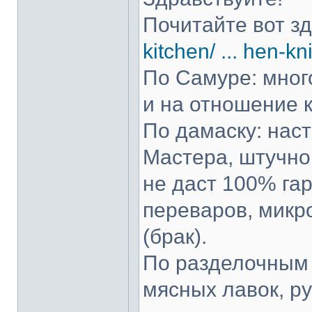
Почитайте вот з
kitchen/ ... hen-kn
По Самуре: много
и на отношение к
По дамаску: нас
Мастера, штучно 
не даст 100% гар
переваров, микр
(брак).
По разделочным 
мясных лавок, р