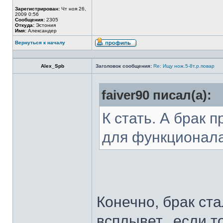
Зарегистрирован:
Чт ноя 26,
2009 0:56
Сообщения:
2305
Откуда:
Эстония
Имя:
Александер
Вернуться к началу
Alex_Spb
Заголовок сообщения:
Re: Ищу нож.5-8т.р.повар
faiver90 писал(а):
К стать. А брак 
для функционал
Конечно, брак ста
всплывет...если т