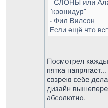
- СЛОНЫ или Ала
"кронидур"
- Фил Вилсон
Если ещё что вс
Посмотрел каждый
пятка напрягает...
созрею себе делат
дизайн вышепере
абсолютно.