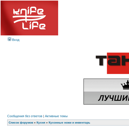
Вход
Сообщения без ответов
|
Активные темы
Список форумов
»
Кухня
»
Кухонные ножи и инвентарь