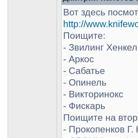
Вот здесь посмот
http://www.knifew
Поищите:
- Звилинг Хенкел
- Аркос
- Сабатье
- Опинель
- Викторинокс
- Фискарь
Поищите на втор
- Прокопенков Г. 