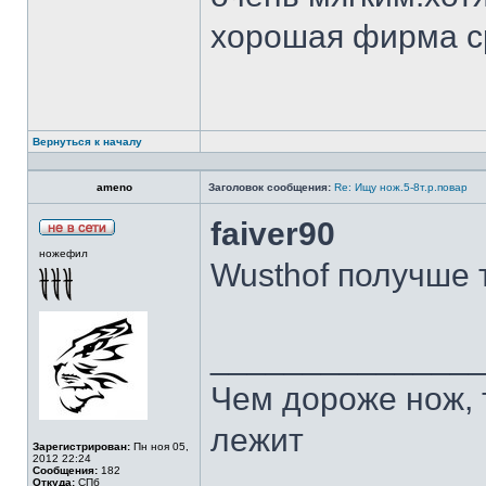
хорошая фирма с
Вернуться к началу
ameno
Заголовок сообщения:
Re: Ищу нож.5-8т.р.повар
faiver90
ножефил
Wusthof получше 
______________
Чем дороже нож, 
лежит
Зарегистрирован:
Пн ноя 05,
2012 22:24
Сообщения:
182
Откуда:
СПб