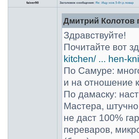
faiver90
Заголовок сообщения:
Re: Ищу нож.5-8т.р.повар
Дмитрий Колотов п
Здравствуйте!
Почитайте вот з
kitchen/ ... hen-kn
По Самуре: много
и на отношение к
По дамаску: нас
Мастера, штучно 
не даст 100% гар
переваров, микр