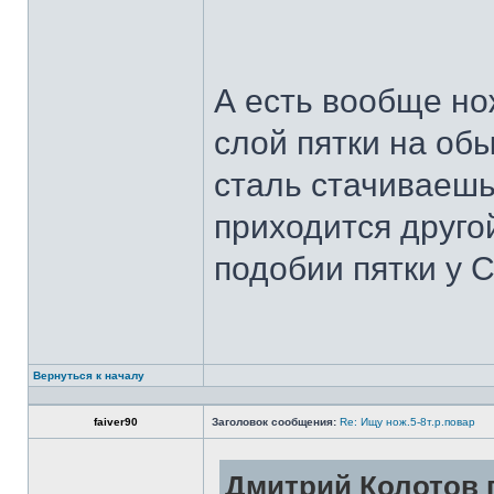
А есть вообще но
слой пятки на обы
сталь стачиваешь
приходится другой
подобии пятки у 
Вернуться к началу
faiver90
Заголовок сообщения:
Re: Ищу нож.5-8т.р.повар
Дмитрий Колотов п