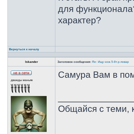
для функционала?
характер?
Вернуться к началу
Iskander
Заголовок сообщения:
Re: Ищу нож.5-8т.р.повар
Самура Вам в пом
дважды маньяк
______________
Общайся с теми, 