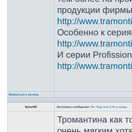
продукции фирмы 
http://www.tramonti
Особенно к серия
http://www.tramonti
И серии Profission
http://www.tramonti
Вернуться к началу
faiver90
Заголовок сообщения:
Re: Ищу нож.5-8т.р.повар
Тромантина как т
очень мягким.хот