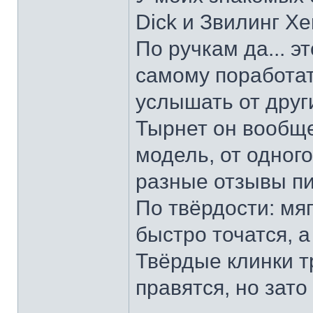
Dick и Звилинг Хе
По ручкам да... э
самому поработат
услышать от други
Тырнет он вообще 
модель, от одног
разные отзывы пи
По твёрдости: мяг
быстро точатся, а
Твёрдые клинки т
правятся, но зато