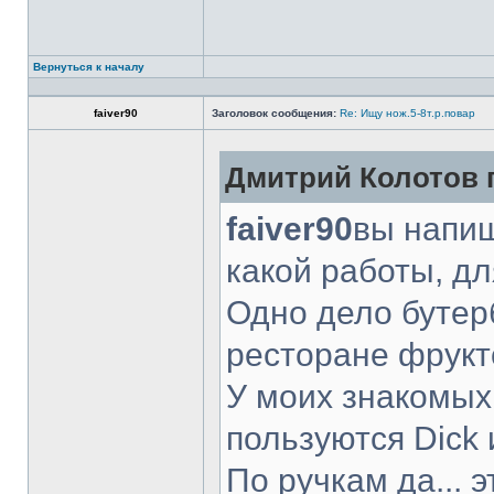
Вернуться к началу
faiver90
Заголовок сообщения:
Re: Ищу нож.5-8т.р.повар
Дмитрий Колотов п
faiver90
вы напиш
какой работы, д
Одно дело бутер
ресторане фрукт
У моих знакомых
пользуются Dick 
По ручкам да... 