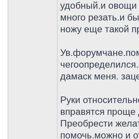
удобный.и овощи 
много резать.и бы
ножу еще такой п
Ув.форумчане.пом
чегоопределился.
дамаск меня. заце
Руки относительн
вправятся проще 
Преобрести желат
помочь.можно и о