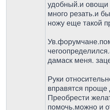
удобный.и овощи 
много резать.и бы
ножу еще такой п
Ув.форумчане.пом
чегоопределился.
дамаск меня. заце
Руки относительн
вправятся проще 
Преобрести желат
помочь.можно и о