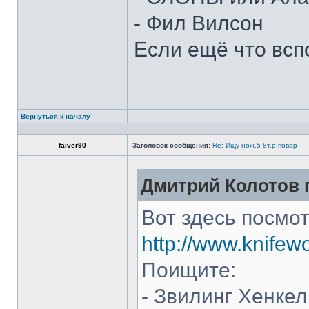
- Фил Вилсон
Если ещё что всп
Вернуться к началу
faiver90
Заголовок сообщения:
Re: Ищу нож.5-8т.р.повар
Дмитрий Колотов п
Вот здесь посмот
http://www.knifew
Поищите:
- Звилинг Хенкел