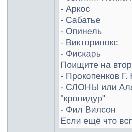
- Аркос
- Сабатье
- Опинель
- Викторинокс
- Фискарь
Поищите на втор
- Прокопенков Г. 
- СЛОНЫ или Ала
"кронидур"
- Фил Вилсон
Если ещё что вс