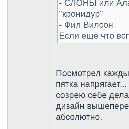
- СЛОНЫ или Ала
"кронидур"
- Фил Вилсон
Если ещё что вс
Посмотрел каждый
пятка напрягает...
созрею себе делат
дизайн вышепере
абсолютно.