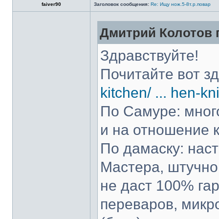
faiver90
Заголовок сообщения:
Re: Ищу нож.5-8т.р.повар
Дмитрий Колотов п
Здравствуйте!
Почитайте вот з
kitchen/ ... hen-kn
По Самуре: много
и на отношение к
По дамаску: нас
Мастера, штучно 
не даст 100% гар
переваров, микр