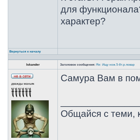
для функционала?
характер?
Вернуться к началу
Iskander
Заголовок сообщения:
Re: Ищу нож.5-8т.р.повар
Самура Вам в пом
дважды маньяк
______________
Общайся с теми, 