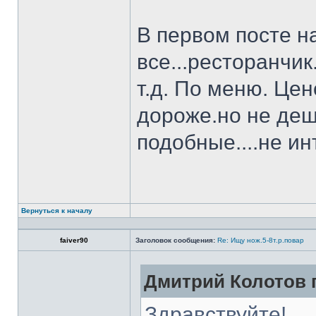
В первом посте н
все...ресторанчи
т.д. По меню. Це
дороже.но не деш
подобные....не и
Вернуться к началу
faiver90
Заголовок сообщения:
Re: Ищу нож.5-8т.р.повар
Дмитрий Колотов п
Здравствуйте!