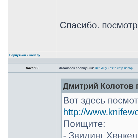
Спасибо. посмот
Вернуться к началу
faiver90
Заголовок сообщения:
Re: Ищу нож.5-8т.р.повар
Дмитрий Колотов п
Вот здесь посмот
http://www.knifew
Поищите:
- Звилинг Хенкел