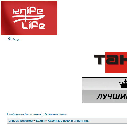
Вход
Сообщения без ответов
|
Активные темы
Список форумов
»
Кухня
»
Кухонные ножи и инвентарь