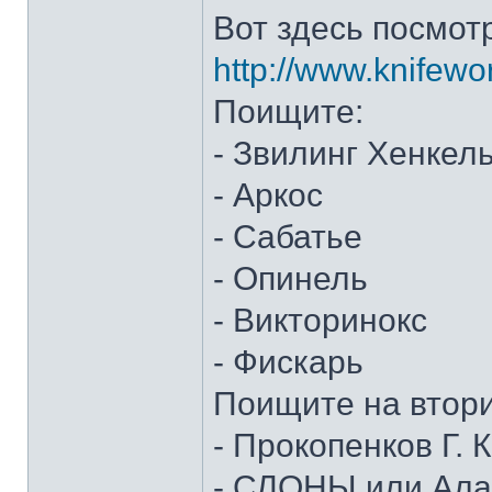
Вот здесь посмот
http://www.knifewo
Поищите:
- Звилинг Хенкел
- Аркос
- Сабатье
- Опинель
- Викторинокс
- Фискарь
Поищите на втор
- Прокопенков Г. К
- СЛОНЫ или Алан