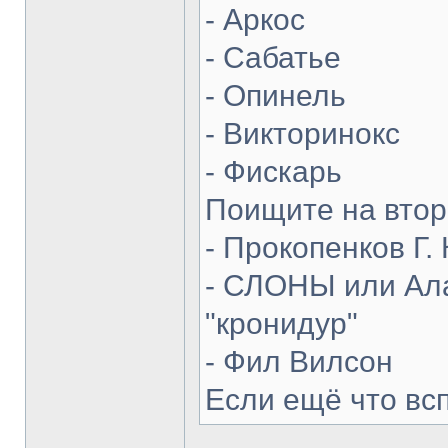
- Аркос
- Сабатье
- Опинель
- Викторинокс
- Фискарь
Поищите на втор
- Прокопенков Г. 
- СЛОНЫ или Ала
"кронидур"
- Фил Вилсон
Если ещё что вс