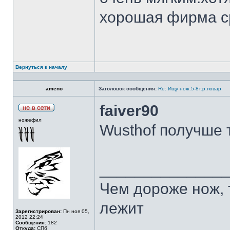
хорошая фирма с
Вернуться к началу
ameno
Заголовок сообщения:
Re: Ищу нож.5-8т.р.повар
faiver90
ножефил
Wusthof получше 
______________
Чем дороже нож, 
лежит
Зарегистрирован:
Пн ноя 05,
2012 22:24
Сообщения:
182
Откуда:
СПб