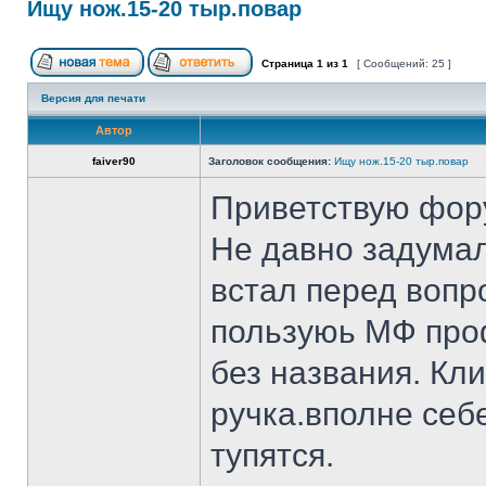
Ищу нож.15-20 тыр.повар
Страница
1
из
1
[ Сообщений: 25 ]
Версия для печати
Автор
faiver90
Заголовок сообщения:
Ищу нож.15-20 тыр.повар
Приветствую фор
Не давно задумал
встал перед вопр
пользуюь МФ проф
без названия. Кл
ручка.вполне себ
тупятся.