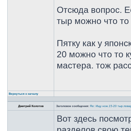
Отсюда вопрос. Ес
тыр можно что то
Пятку как у японс
20 можно что то к
мастера. тож рас
Вернуться к началу
Дмитрий Колотов
Заголовок сообщения:
Re: Ищу нож.15-20 тыр.пова
Вот здесь посмот
разделов свою те