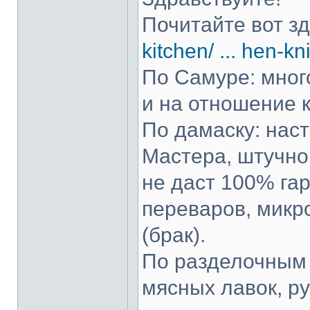
Почитайте вот з
kitchen/ ... hen-kn
По Самуре: много
и на отношение к
По дамаску: нас
Мастера, штучно 
не даст 100% гар
переваров, микр
(брак).
По разделочным 
мясных лавок, р