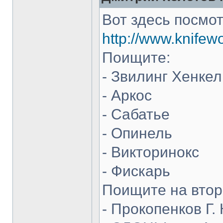
Вот здесь посмот
http://www.knifew
Поищите:
- Звилинг Хенкел
- Аркос
- Сабатье
- Опинель
- Викторинокс
- Фискарь
Поищите на втор
- Прокопенков Г. 