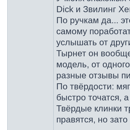
Dick и Звилинг Хе
По ручкам да... э
самому поработат
услышать от други
Тырнет он вообще 
модель, от одног
разные отзывы пи
По твёрдости: мяг
быстро точатся, а
Твёрдые клинки т
правятся, но зато