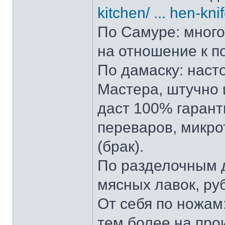
kitchen/ ... hen-kni
По Самуре: много 
на отношение к п
По дамаску: наст
Мастера, штучно и
даст 100% гарант
переваров, микро
(брак).
По разделочным д
мясных лавок, ру
От себя по ножам:
тем более на прои