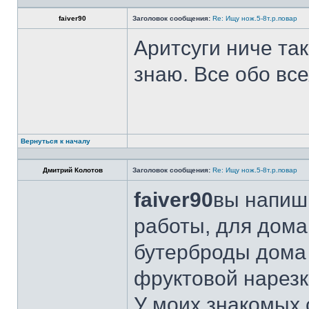
faiver90
Заголовок сообщения:
Re: Ищу нож.5-8т.р.повар
Аритсуги ниче та
знаю. Все обо вс
Вернуться к началу
Дмитрий Колотов
Заголовок сообщения:
Re: Ищу нож.5-8т.р.повар
faiver90
вы напиши
работы, для дома
бутерброды дома 
фруктовой нарезк
У моих знакомых 