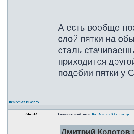
А есть вообще но
слой пятки на обы
сталь стачиваешь
приходится другой
подобии пятки у 
Вернуться к началу
faiver90
Заголовок сообщения:
Re: Ищу нож.5-8т.р.повар
Дмитрий Колотов п