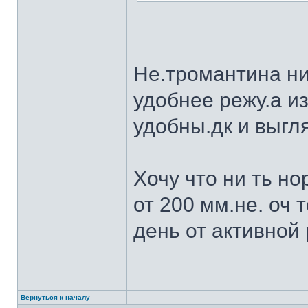
Не.тромантина ни
удобнее режу.а из
удобны.дк и выгля
Хочу что ни ть н
от 200 мм.не. оч 
день от активной 
Вернуться к началу