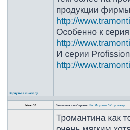
продукции фирмы 
http://www.tramonti
Особенно к серия
http://www.tramonti
И серии Profission
http://www.tramonti
Вернуться к началу
faiver90
Заголовок сообщения:
Re: Ищу нож.5-8т.р.повар
Тромантина как т
очень мягким.хот