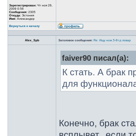
Зарегистрирован:
Чт ноя 26,
2009 0:56
Сообщения:
2305
Откуда:
Эстония
Имя:
Александер
Вернуться к началу
Alex_Spb
Заголовок сообщения:
Re: Ищу нож.5-8т.р.повар
faiver90 писал(а):
К стать. А брак 
для функционал
Конечно, брак ста
всплывет...если т