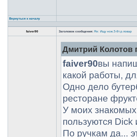
Вернуться к началу
faiver90
Заголовок сообщения:
Re: Ищу нож.5-8т.р.повар
Дмитрий Колотов п
faiver90
вы напиш
какой работы, д
Одно дело бутер
ресторане фрукт
У моих знакомых
пользуются Dick 
По ручкам да... 