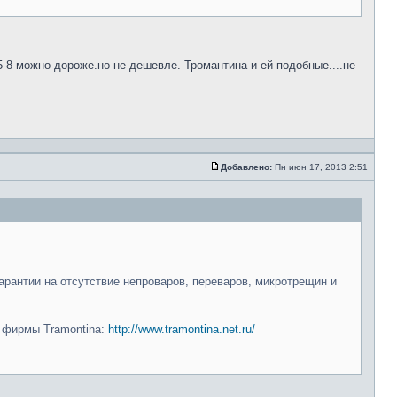
5-8 можно дороже.но не дешевле. Тромантина и ей подобные....не
Добавлено:
Пн июн 17, 2013 2:51
арантии на отсутствие непроваров, переваров, микротрещин и
и фирмы Tramontina:
http://www.tramontina.net.ru/