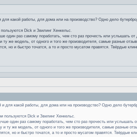
 для какой работы, для дома или на производство? Одно дело бутербро
 пользуются Dick и Звилинг Хенкельс.
чше один раз самому поработать, чем сто раз прочесть или услышать от д
и ту же модель, от одного и того же производителя, самые разные отзы
тся, но и быстро точатся, а то и просто мусатом правятся. Твёрдые клин
 и для какой работы, для дома или на производство? Одно дело бутерб
ни пользуются Dick и Звилинг Хенкельс.
лучше один раз самому поработать, чем сто раз прочесть или услышать от
у и ту же модель, от одного и того же производителя, самые разные отз
пятся, но и быстро точатся, а то и просто мусатом правятся. Твёрдые кл