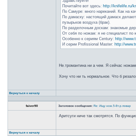
Здравствуйте!
Почитайте вот здесь:
http://knifelife.ru/
По Самуре: много нареканий. Как на ка
По дамаску: настоящий дамаск делают 
пузырьков воздуха (брак).
По разделочным доскам: знакомые держ
От себя по ножам: я не специалист по 
Особенно к сериям Century:
http://www.t
И серии Profissional Master:
http://www.t
Не.тромантина ни а чем. Я сейчас ножами
Хочу что ни ть нормальное. Что б резало
Вернуться к началу
faiver90
Заголовок сообщения:
Re: Ищу нож.5-8т.р.повар
Аритсуги ниче так смотрятся. По функци
Вернуться к началу