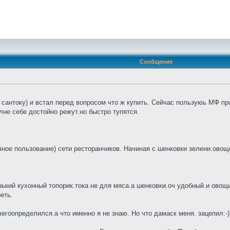
Сообщение
сантоку) и встал перед вопросом что ж купить. Сейчас пользуюь МФ про
не себе достойно режут.но быстро тупятся.
ное пользование) сети ресторанчиков. Начиная с шенковки зелени.овощей
нький кухонный топорик.тока не для мяса.а шенковки.оч удобный.и овощи 
еть.
гоопределился.а что именно я не знаю. Но что дамаск меня. зацепил:-)