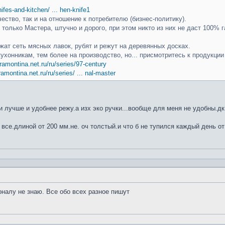
knifes-and-kitchen/ ... hen-knife1
чество, так и на отношение к потребителю (бизнес-политику).
только Мастера, штучно и дорого, при этом никто из них не даст 100% г
ат сеть мясных лавок, рубят и режут на деревянных досках.
кухонникам, тем более на производство, но... присмотритесь к продукци
ramontina.net.ru/ru/series/97-century
ramontina.net.ru/ru/series/ ... nal-master
 лучше и удобнее режу.а изх эко ручки...вообще для меня не удобны.дк
 все.длиной от 200 мм.не. оч толстый.и что б не тупился каждый день от
оналу не знаю. Все обо всех разное пишут