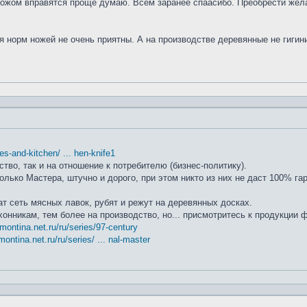
ножом вправятся проще думаю. Всем заранее спаасибо. Преобрести жела
я норм ножей не очень приятны. А на производстве деревянные не гиги
ifes-and-kitchen/ ... hen-knife1
ство, так и на отношение к потребителю (бизнес-политику).
лько Мастера, штучно и дорого, при этом никто из них не даст 100% га
т сеть мясных лавок, рубят и режут на деревянных досках.
хонникам, тем более на производство, но... присмотритесь к продукции
amontina.net.ru/ru/series/97-century
montina.net.ru/ru/series/ ... nal-master