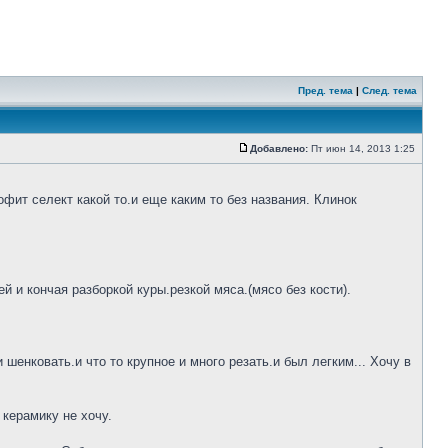
Пред. тема
|
След. тема
Добавлено:
Пт июн 14, 2013 1:25
фит селект какой то.и еще каким то без названия. Клинок
 и кончая разборкой куры.резкой мяса.(мясо без кости).
шенковать.и что то крупное и много резать.и был легким... Хочу в
 керамику не хочу.