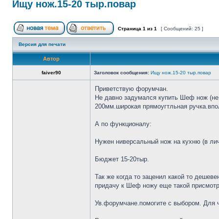
Ищу нож.15-20 тыр.повар
Страница
1
из
1
[ Сообщений: 25 ]
Версия для печати
Автор
faiver90
Заголовок сообщения:
Ищу нож.15-20 тыр.повар
Приветствую форумчан.
Не давно задумался купить Шеф нож (не 
200мм.широкая прямоугтльная ручка.впол
А по функционалу:
Нужен ниверсальный нож на кухню (в лич
Бюджет 15-20тыр.
Так же когда то заценил какой то дешеве
придачу к Шеф ножу еще такой присмотр
Ув.форумчане.помогите с выбором. Для че