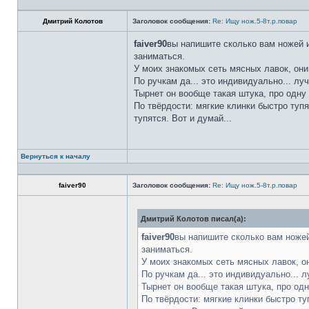
Дмитрий Колотов
Заголовок сообщения:
Re: Ищу нож.5-8т.р.повар
faiver90
вы напишите сколько вам ножей и
заниматься.
У моих знакомых сеть мясных лавок, они
По ручкам да... это индивидуально... лу
Тырнет он вообще такая штука, про одну 
По твёрдости: мягкие клинки быстро тупя
тупятся. Вот и думай...
Вернуться к началу
faiver90
Заголовок сообщения:
Re: Ищу нож.5-8т.р.повар
Дмитрий Колотов писал(а):
faiver90
вы напишите сколько вам ножей
заниматься.
У моих знакомых сеть мясных лавок, о
По ручкам да... это индивидуально... 
Тырнет он вообще такая штука, про одн
По твёрдости: мягкие клинки быстро ту