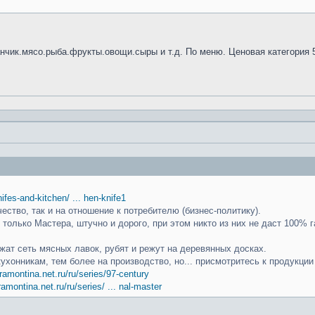
анчик.мясо.рыба.фрукты.овощи.сыры и т.д. По меню. Ценовая категория 
knifes-and-kitchen/ ... hen-knife1
чество, так и на отношение к потребителю (бизнес-политику).
только Мастера, штучно и дорого, при этом никто из них не даст 100% г
ат сеть мясных лавок, рубят и режут на деревянных досках.
кухонникам, тем более на производство, но... присмотритесь к продукци
ramontina.net.ru/ru/series/97-century
ramontina.net.ru/ru/series/ ... nal-master