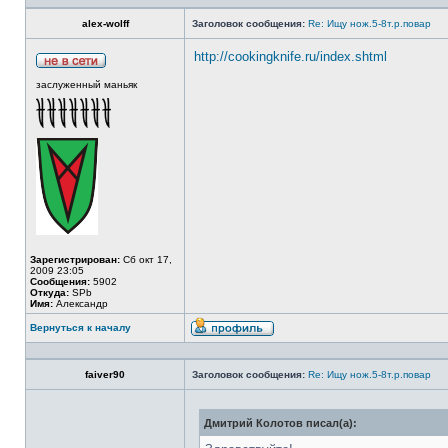
alex-wolff
Заголовок сообщения:
Re: Ищу нож.5-8т.р.повар
http://cookingknife.ru/index.shtml
заслуженный маньяк
Зарегистрирован:
Сб окт 17,
2009 23:05
Сообщения:
5902
Откуда:
SPb
Имя:
Александр
Вернуться к началу
faiver90
Заголовок сообщения:
Re: Ищу нож.5-8т.р.повар
Дмитрий Колотов писал(а):