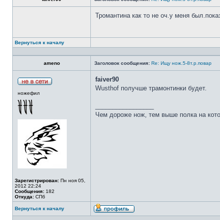
Тромантина как то не оч.у меня был.пок
Вернуться к началу
ameno
Заголовок сообщения:
Re: Ищу нож.5-8т.р.повар
faiver90
Wusthof получше трамонтинки будет.
ножефил
_________________
Чем дороже нож, тем выше полка на кот
Зарегистрирован:
Пн ноя 05,
2012 22:24
Сообщения:
182
Откуда:
СПб
Вернуться к началу