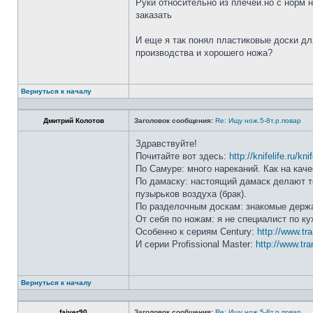
Руки относительно из плечей.но с норм 
заказать
И еще я так понял пластиковые доски дл
производства и хорошего ножа?
Вернуться к началу
Дмитрий Колотов
Заголовок сообщения:
Re: Ищу нож.5-8т.р.повар
Здравствуйте!
Почитайте вот здесь:
http://knifelife.ru/kn
По Самуре: много нареканий. Как на каче
По дамаску: настоящий дамаск делают то
пузырьков воздуха (брак).
По разделочным доскам: знакомые держа
От себя по ножам: я не специалист по ку
Особенно к сериям Century:
http://www.tr
И серии Profissional Master:
http://www.tra
Вернуться к началу
faiver90
Заголовок сообщения:
Re: Ищу нож.5-8т.р.повар