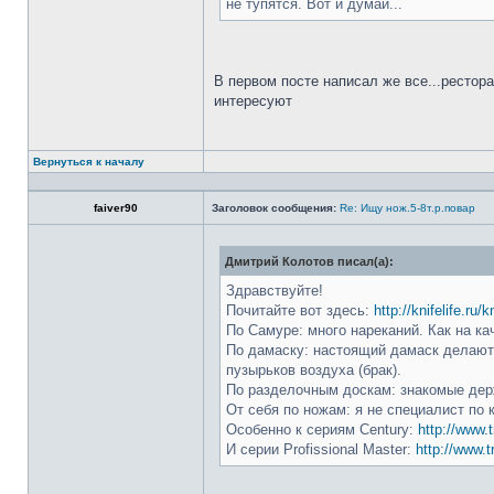
не тупятся. Вот и думай...
В первом посте написал же все...рестор
интересуют
Вернуться к началу
faiver90
Заголовок сообщения:
Re: Ищу нож.5-8т.р.повар
Дмитрий Колотов писал(а):
Здравствуйте!
Почитайте вот здесь:
http://knifelife.ru/
По Самуре: много нареканий. Как на ка
По дамаску: настоящий дамаск делают 
пузырьков воздуха (брак).
По разделочным доскам: знакомые держ
От себя по ножам: я не специалист по 
Особенно к сериям Century:
http://www.t
И серии Profissional Master:
http://www.t