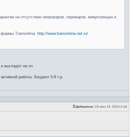
арантии на отсутствие непроваров, переваров, микротрещин и
и фирмы Tramontina:
http://www.tramontina.net.ru/
 и выглядят не оч.
 активной работы. Бюджет 5-8 т.р.
Добавлено:
Сб июн 15, 2013 4:19