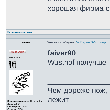
хорошая фирма с
Вернуться к началу
ameno
Заголовок сообщения:
Re: Ищу нож.5-8т.р.повар
faiver90
ножефил
Wusthof получше 
______________
Чем дороже нож, 
лежит
Зарегистрирован:
Пн ноя 05,
2012 22:24
Сообщения:
182
Откуда:
СПб