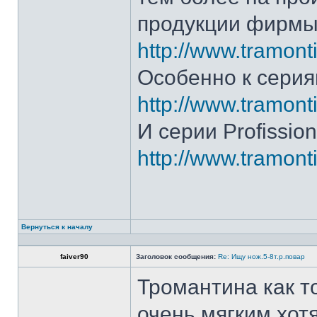
продукции фирмы 
http://www.tramonti
Особенно к серия
http://www.tramonti
И серии Profission
http://www.tramonti
Вернуться к началу
faiver90
Заголовок сообщения:
Re: Ищу нож.5-8т.р.повар
Тромантина как т
очень мягким.хот