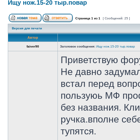
Ищу нож.15-20 тыр.повар
Страница
1
из
1
[ Сообщений: 25 ]
Версия для печати
Автор
faiver90
Заголовок сообщения:
Ищу нож.15-20 тыр.повар
Приветствую фор
Не давно задумал
встал перед вопр
пользуюь МФ проф
без названия. Кл
ручка.вполне себ
тупятся.