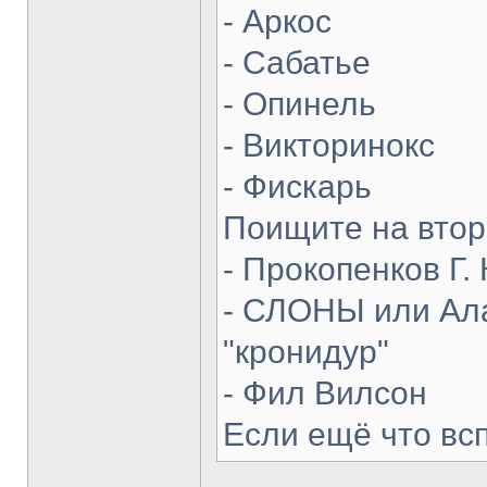
- Аркос
- Сабатье
- Опинель
- Викторинокс
- Фискарь
Поищите на втор
- Прокопенков Г. 
- СЛОНЫ или Ала
"кронидур"
- Фил Вилсон
Если ещё что вс