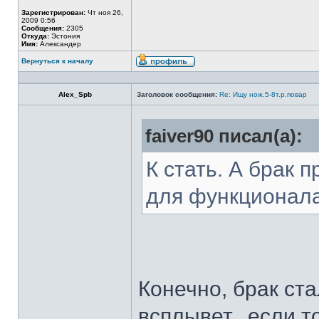
Зарегистрирован:
Чт ноя 26,
2009 0:56
Сообщения:
2305
Откуда:
Эстония
Имя:
Александер
Вернуться к началу
Alex_Spb
Заголовок сообщения:
Re: Ищу нож.5-8т.р.повар
faiver90 писал(а):
К стать. А брак 
для функционал
Конечно, брак ста
всплывет...если т