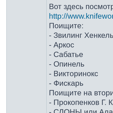
Вот здесь посмот
http://www.knifewo
Поищите:
- Звилинг Хенкел
- Аркос
- Сабатье
- Опинель
- Викторинокс
- Фискарь
Поищите на втор
- Прокопенков Г. К
- СЛОНЫ или Алан