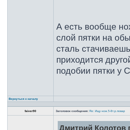
А есть вообще но
слой пятки на обы
сталь стачиваешь
приходится другой
подобии пятки у 
Вернуться к началу
faiver90
Заголовок сообщения:
Re: Ищу нож.5-8т.р.повар
Дмитрий Колотов п