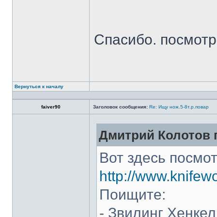
Спасибо. посмот
Вернуться к началу
faiver90
Заголовок сообщения:
Re: Ищу нож.5-8т.р.повар
Дмитрий Колотов п
Вот здесь посмот
http://www.knifew
Поищите:
- Звилинг Хенкел