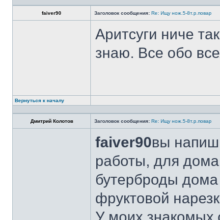
faiver90
Заголовок сообщения:
Re: Ищу нож.5-8т.р.повар
Аритсуги ниче та
знаю. Все обо вс
Вернуться к началу
Дмитрий Колотов
Заголовок сообщения:
Re: Ищу нож.5-8т.р.повар
faiver90
вы напиши
работы, для дома
бутерброды дома 
фруктовой нарезк
У моих знакомых 