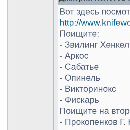
Вот здесь посмот
http://www.knifew
Поищите:
- Звилинг Хенкел
- Аркос
- Сабатье
- Опинель
- Викторинокс
- Фискарь
Поищите на втор
- Прокопенков Г. 