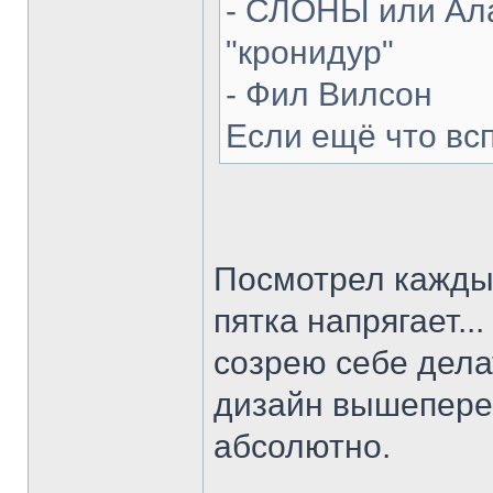
- СЛОНЫ или Ала
"кронидур"
- Фил Вилсон
Если ещё что вс
Посмотрел каждый
пятка напрягает...
созрею себе делат
дизайн вышепере
абсолютно.