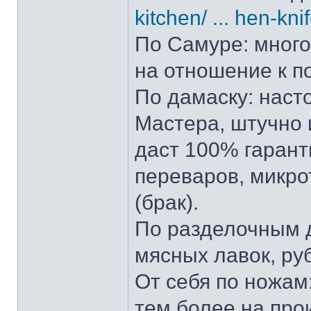
kitchen/ ... hen-kni
По Самуре: много 
на отношение к п
По дамаску: наст
Мастера, штучно и
даст 100% гарант
переваров, микро
(брак).
По разделочным д
мясных лавок, ру
От себя по ножам:
тем более на прои