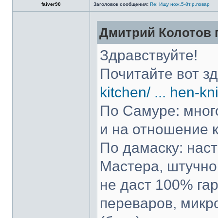
faiver90
Заголовок сообщения:
Re: Ищу нож.5-8т.р.повар
Дмитрий Колотов п
Здравствуйте!
Почитайте вот з
kitchen/ ... hen-kn
По Самуре: много
и на отношение к
По дамаску: нас
Мастера, штучно 
не даст 100% гар
переваров, микр