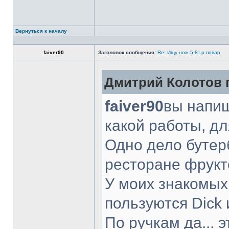
Вернуться к началу
faiver90
Заголовок сообщения:
Re: Ищу нож.5-8т.р.повар
Дмитрий Колотов п
faiver90
вы напиш
какой работы, д
Одно дело бутер
ресторане фрукт
У моих знакомых
пользуются Dick 
По ручкам да... 