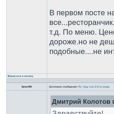
В первом посте н
все...ресторанчи
т.д. По меню. Це
дороже.но не деш
подобные....не и
Вернуться к началу
faiver90
Заголовок сообщения:
Re: Ищу нож.5-8т.р.повар
Дмитрий Колотов п
Здравствуйте!