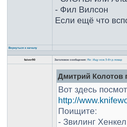
- Фил Вилсон
Если ещё что всп
Вернуться к началу
faiver90
Заголовок сообщения:
Re: Ищу нож.5-8т.р.повар
Дмитрий Колотов п
Вот здесь посмот
http://www.knifew
Поищите:
- Звилинг Хенкел