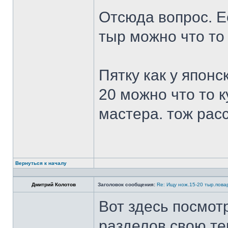
Отсюда вопрос. Ес
тыр можно что то
Пятку как у японс
20 можно что то к
мастера. тож рас
Вернуться к началу
Дмитрий Колотов
Заголовок сообщения:
Re: Ищу нож.15-20 тыр.пова
Вот здесь посмот
разделов свою те