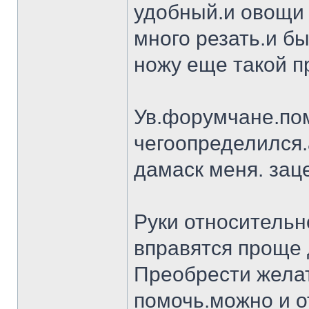
удобный.и овощи 
много резать.и бы
ножу еще такой п
Ув.форумчане.пом
чегоопределился.
дамаск меня. заце
Руки относительн
вправятся проще 
Преобрести желат
помочь.можно и о