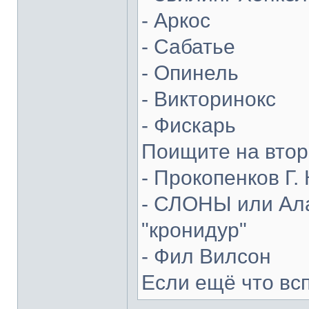
- Аркос
- Сабатье
- Опинель
- Викторинокс
- Фискарь
Поищите на втор
- Прокопенков Г. 
- СЛОНЫ или Ала
"кронидур"
- Фил Вилсон
Если ещё что вс