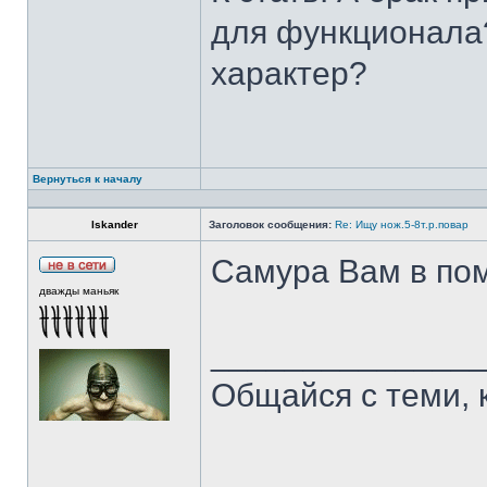
для функционала?
характер?
Вернуться к началу
Iskander
Заголовок сообщения:
Re: Ищу нож.5-8т.р.повар
Самура Вам в пом
дважды маньяк
______________
Общайся с теми, 