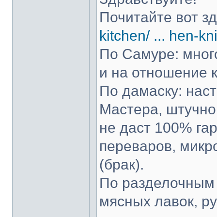
Почитайте вот з
kitchen/ ... hen-kn
По Самуре: много
и на отношение к
По дамаску: нас
Мастера, штучно 
не даст 100% гар
переваров, микр
(брак).
По разделочным 
мясных лавок, р