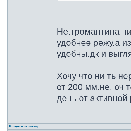
Не.тромантина ни
удобнее режу.а из
удобны.дк и выгля
Хочу что ни ть н
от 200 мм.не. оч 
день от активной 
Вернуться к началу