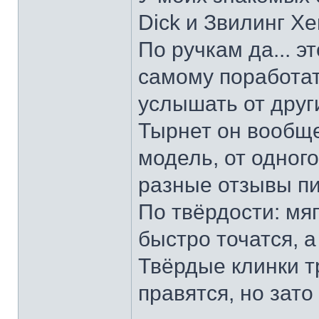
Dick и Звилинг Хе
По ручкам да... э
самому поработат
услышать от други
Тырнет он вообще 
модель, от одног
разные отзывы пи
По твёрдости: мяг
быстро точатся, а
Твёрдые клинки т
правятся, но зато