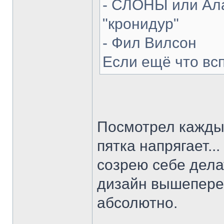
- СЛОНЫ или Ала
"кронидур"
- Фил Вилсон
Если ещё что вс
Посмотрел каждый
пятка напрягает...
созрею себе делат
дизайн вышепере
абсолютно.