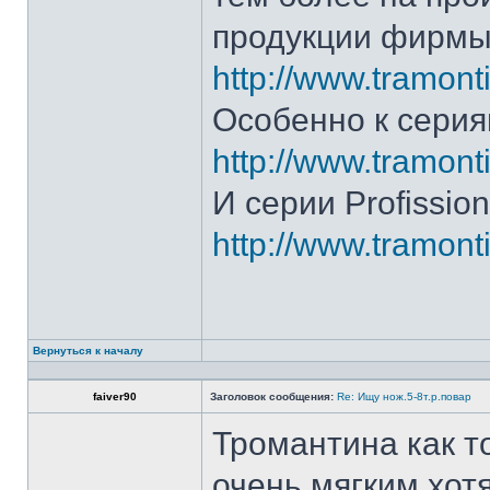
продукции фирмы 
http://www.tramonti
Особенно к серия
http://www.tramonti
И серии Profission
http://www.tramonti
Вернуться к началу
faiver90
Заголовок сообщения:
Re: Ищу нож.5-8т.р.повар
Тромантина как т
очень мягким.хот