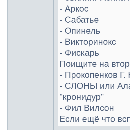
- Аркос
- Сабатье
- Опинель
- Викторинокс
- Фискарь
Поищите на втор
- Прокопенков Г. 
- СЛОНЫ или Ала
"кронидур"
- Фил Вилсон
Если ещё что вс