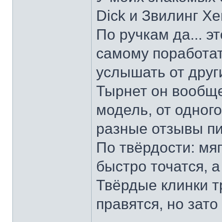
Dick и Звилинг Хе
По ручкам да... э
самому поработат
услышать от други
Тырнет он вообще 
модель, от одног
разные отзывы пи
По твёрдости: мяг
быстро точатся, а
Твёрдые клинки т
правятся, но зато