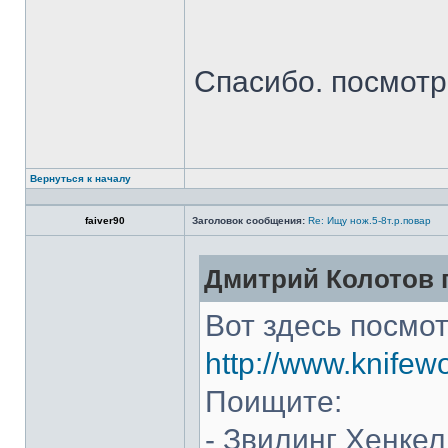
Спасибо. посмот
Вернуться к началу
faiver90
Заголовок сообщения:
Re: Ищу нож.5-8т.р.повар
Дмитрий Колотов п
Вот здесь посмот
http://www.knifew
Поищите:
- Звилинг Хенкел