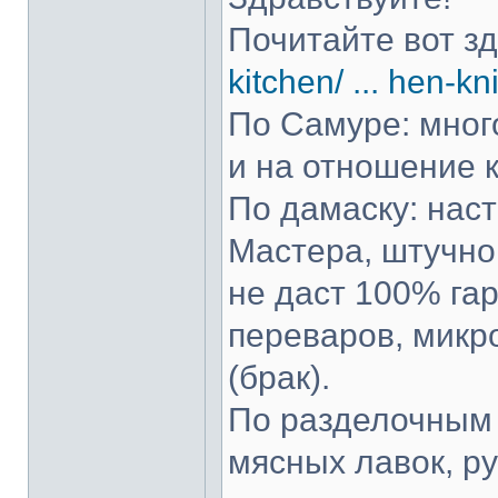
Почитайте вот з
kitchen/ ... hen-kn
По Самуре: много
и на отношение к
По дамаску: нас
Мастера, штучно 
не даст 100% гар
переваров, микр
(брак).
По разделочным 
мясных лавок, р