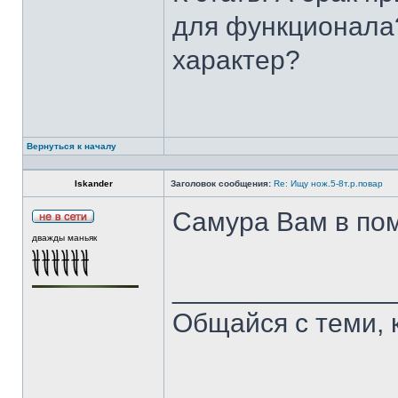
для функционала?
характер?
Вернуться к началу
Iskander
Заголовок сообщения:
Re: Ищу нож.5-8т.р.повар
Самура Вам в пом
дважды маньяк
______________
Общайся с теми, 