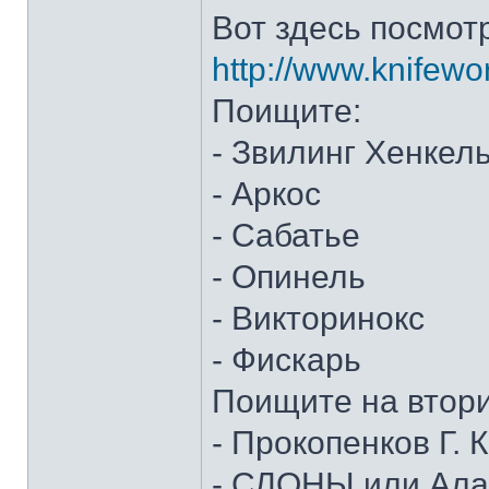
Вот здесь посмот
http://www.knifewo
Поищите:
- Звилинг Хенкел
- Аркос
- Сабатье
- Опинель
- Викторинокс
- Фискарь
Поищите на втор
- Прокопенков Г. К
- СЛОНЫ или Алан