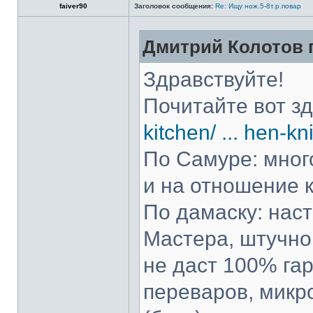
faiver90
Заголовок сообщения:
Re: Ищу нож.5-8т.р.повар
Дмитрий Колотов п
Здравствуйте!
Почитайте вот з
kitchen/ ... hen-kn
По Самуре: много
и на отношение к
По дамаску: нас
Мастера, штучно 
не даст 100% гар
переваров, микр