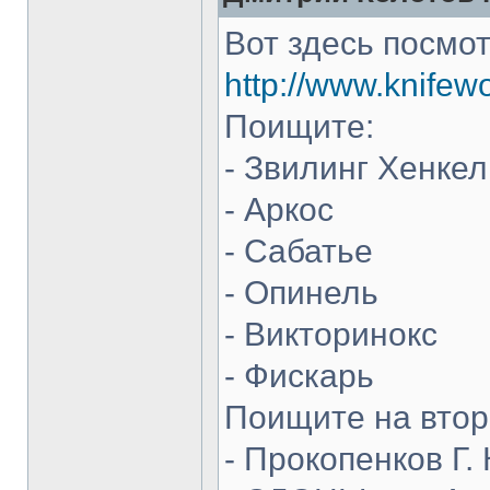
Вот здесь посмот
http://www.knifew
Поищите:
- Звилинг Хенкел
- Аркос
- Сабатье
- Опинель
- Викторинокс
- Фискарь
Поищите на втор
- Прокопенков Г. 