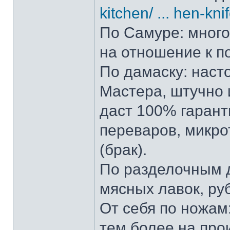
kitchen/ ... hen-kni
По Самуре: много 
на отношение к п
По дамаску: наст
Мастера, штучно и
даст 100% гарант
переваров, микро
(брак).
По разделочным д
мясных лавок, ру
От себя по ножам:
тем более на прои