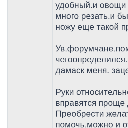
удобный.и овощи 
много резать.и бы
ножу еще такой п
Ув.форумчане.пом
чегоопределился.
дамаск меня. заце
Руки относительн
вправятся проще 
Преобрести желат
помочь.можно и о