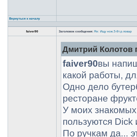
Вернуться к началу
faiver90
Заголовок сообщения:
Re: Ищу нож.5-8т.р.повар
Дмитрий Колотов п
faiver90
вы напиш
какой работы, д
Одно дело бутер
ресторане фрукт
У моих знакомых
пользуются Dick 
По ручкам да... 