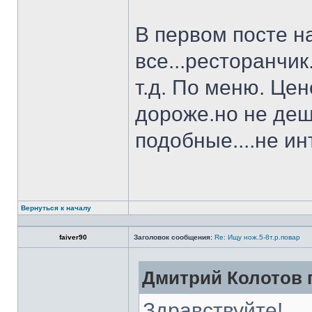
В первом посте н
все...ресторанчи
т.д. По меню. Це
дороже.но не деш
подобные....не и
Вернуться к началу
faiver90
Заголовок сообщения:
Re: Ищу нож.5-8т.р.повар
Дмитрий Колотов п
Здравствуйте!