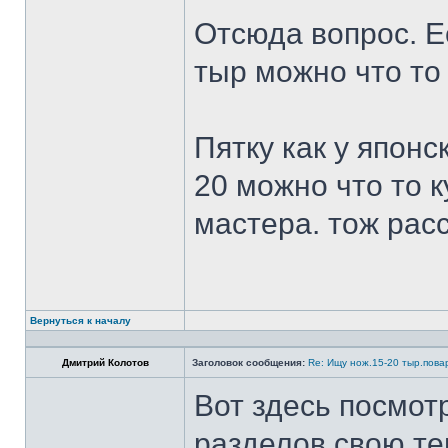
Отсюда вопрос. Ес
тыр можно что то
Пятку как у японс
20 можно что то к
мастера. тож рас
Вернуться к началу
Дмитрий Колотов
Заголовок сообщения:
Re: Ищу нож.15-20 тыр.пова
Вот здесь посмот
разделов свою те