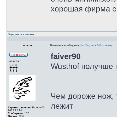
хорошая фирма с
Вернуться к началу
ameno
Заголовок сообщения:
Re: Ищу нож.5-8т.р.повар
faiver90
ножефил
Wusthof получше 
______________
Чем дороже нож, 
лежит
Зарегистрирован:
Пн ноя 05,
2012 22:24
Сообщения:
182
Откуда:
СПб