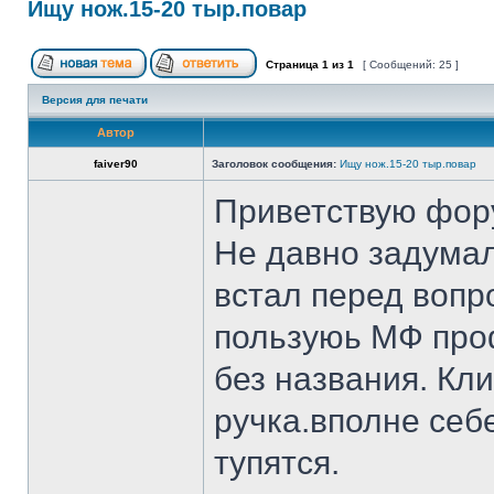
Ищу нож.15-20 тыр.повар
Страница
1
из
1
[ Сообщений: 25 ]
Версия для печати
Автор
faiver90
Заголовок сообщения:
Ищу нож.15-20 тыр.повар
Приветствую фор
Не давно задумал
встал перед вопр
пользуюь МФ проф
без названия. Кл
ручка.вполне себ
тупятся.