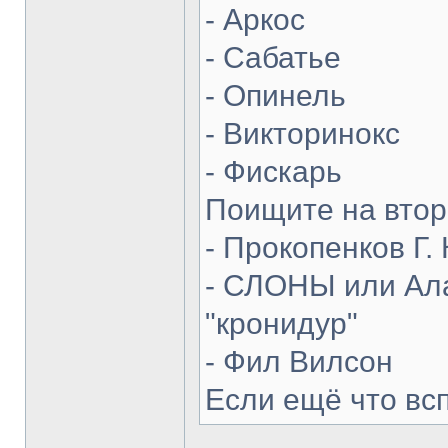
- Аркос
- Сабатье
- Опинель
- Викторинокс
- Фискарь
Поищите на втор
- Прокопенков Г. 
- СЛОНЫ или Ала
"кронидур"
- Фил Вилсон
Если ещё что вс