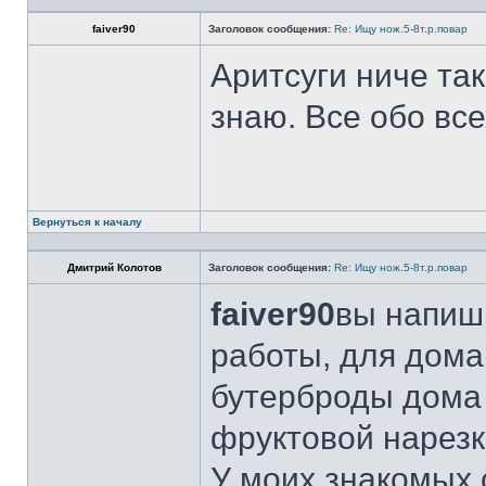
faiver90
Заголовок сообщения:
Re: Ищу нож.5-8т.р.повар
Аритсуги ниче та
знаю. Все обо вс
Вернуться к началу
Дмитрий Колотов
Заголовок сообщения:
Re: Ищу нож.5-8т.р.повар
faiver90
вы напиши
работы, для дома
бутерброды дома 
фруктовой нарезк
У моих знакомых 