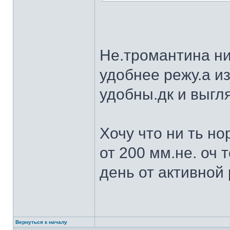
Не.тромантина ни
удобнее режу.а из
удобны.дк и выгля
Хочу что ни ть н
от 200 мм.не. оч 
день от активной 
Вернуться к началу