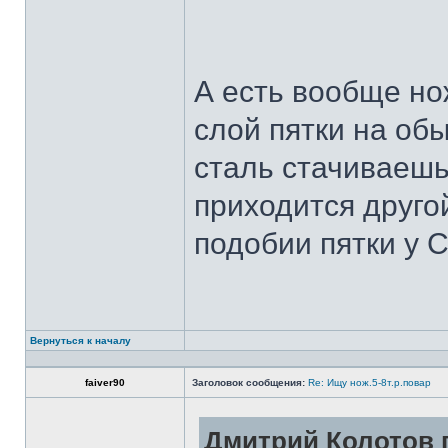
А есть вообще но
слой пятки на обы
сталь стачиваешь
приходится другой
подобии пятки у 
Вернуться к началу
faiver90
Заголовок сообщения:
Re: Ищу нож.5-8т.р.повар
Дмитрий Колотов п