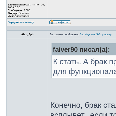
Зарегистрирован:
Чт ноя 26,
2009 0:56
Сообщения:
2305
Откуда:
Эстония
Имя:
Александер
Вернуться к началу
Alex_Spb
Заголовок сообщения:
Re: Ищу нож.5-8т.р.повар
faiver90 писал(а):
К стать. А брак 
для функционал
Конечно, брак ста
всплывет...если т