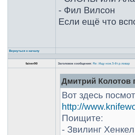
- Фил Вилсон
Если ещё что всп
Вернуться к началу
faiver90
Заголовок сообщения:
Re: Ищу нож.5-8т.р.повар
Дмитрий Колотов п
Вот здесь посмот
http://www.knifew
Поищите:
- Звилинг Хенкел