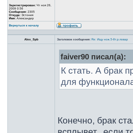
Зарегистрирован:
Чт ноя 26,
2009 0:56
Сообщения:
2305
Откуда:
Эстония
Имя:
Александер
Вернуться к началу
Alex_Spb
Заголовок сообщения:
Re: Ищу нож.5-8т.р.повар
faiver90 писал(а):
К стать. А брак 
для функционал
Конечно, брак ста
всплывет...если т