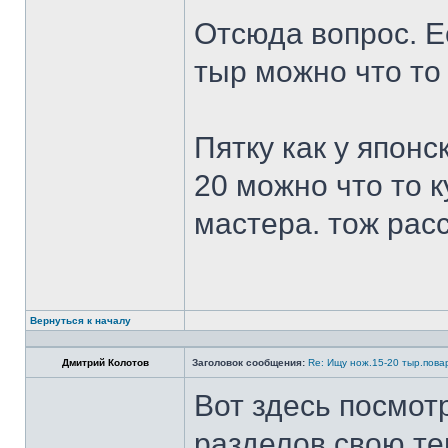
Отсюда вопрос. Ес
тыр можно что то
Пятку как у японс
20 можно что то к
мастера. тож рас
Вернуться к началу
Дмитрий Колотов
Заголовок сообщения:
Re: Ищу нож.15-20 тыр.пова
Вот здесь посмот
разделов свою те