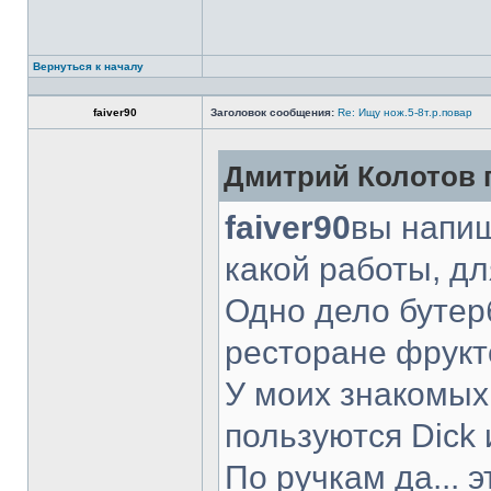
Вернуться к началу
faiver90
Заголовок сообщения:
Re: Ищу нож.5-8т.р.повар
Дмитрий Колотов п
faiver90
вы напиш
какой работы, д
Одно дело бутер
ресторане фрукт
У моих знакомых
пользуются Dick 
По ручкам да... 