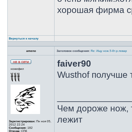
хорошая фирма с
Вернуться к началу
ameno
Заголовок сообщения:
Re: Ищу нож.5-8т.р.повар
faiver90
ножефил
Wusthof получше 
______________
Чем дороже нож, 
лежит
Зарегистрирован:
Пн ноя 05,
2012 22:24
Сообщения:
182
Откуда:
СПб