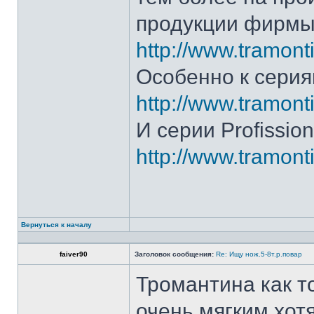
продукции фирмы 
http://www.tramonti
Особенно к серия
http://www.tramonti
И серии Profission
http://www.tramonti
Вернуться к началу
faiver90
Заголовок сообщения:
Re: Ищу нож.5-8т.р.повар
Тромантина как т
очень мягким.хот