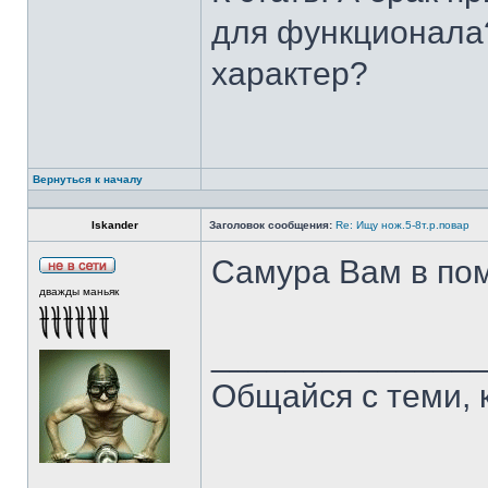
для функционала?
характер?
Вернуться к началу
Iskander
Заголовок сообщения:
Re: Ищу нож.5-8т.р.повар
Самура Вам в пом
дважды маньяк
______________
Общайся с теми, 