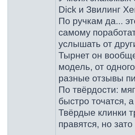
Dick и Звилинг Хе
По ручкам да... э
самому поработат
услышать от други
Тырнет он вообще 
модель, от одног
разные отзывы пи
По твёрдости: мяг
быстро точатся, а
Твёрдые клинки т
правятся, но зато