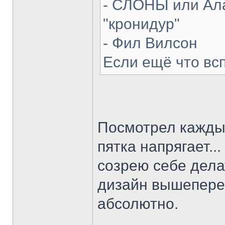
- СЛОНЫ или Ала
"кронидур"
- Фил Вилсон
Если ещё что вс
Посмотрел каждый
пятка напрягает...
созрею себе делат
дизайн вышепере
абсолютно.