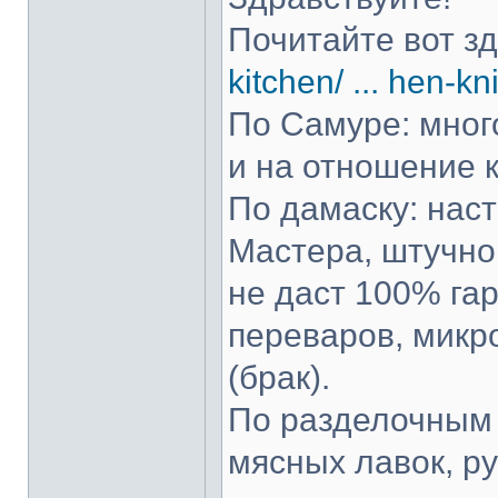
Почитайте вот з
kitchen/ ... hen-kn
По Самуре: много
и на отношение к
По дамаску: нас
Мастера, штучно 
не даст 100% гар
переваров, микр
(брак).
По разделочным 
мясных лавок, р