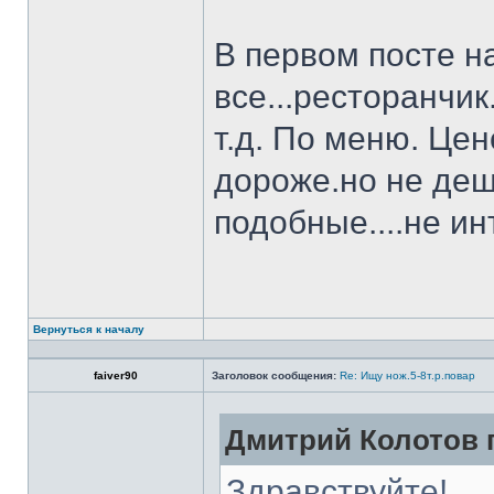
В первом посте н
все...ресторанчи
т.д. По меню. Це
дороже.но не деш
подобные....не и
Вернуться к началу
faiver90
Заголовок сообщения:
Re: Ищу нож.5-8т.р.повар
Дмитрий Колотов п
Здравствуйте!