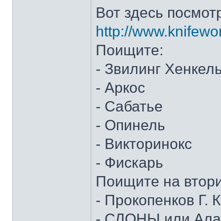
Вот здесь посмот
http://www.knifewo
Поищите:
- Звилинг Хенкел
- Аркос
- Сабатье
- Опинель
- Викторинокс
- Фискарь
Поищите на втор
- Прокопенков Г. К
- СЛОНЫ или Алан