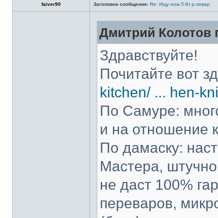
faiver90
Заголовок сообщения:
Re: Ищу нож.5-8т.р.повар
Дмитрий Колотов п
Здравствуйте!
Почитайте вот з
kitchen/ ... hen-kn
По Самуре: много
и на отношение к
По дамаску: нас
Мастера, штучно 
не даст 100% гар
переваров, микр