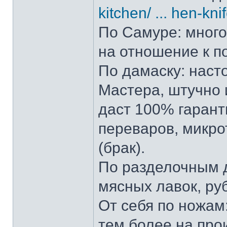
kitchen/ ... hen-kni
По Самуре: много 
на отношение к п
По дамаску: наст
Мастера, штучно и
даст 100% гарант
переваров, микро
(брак).
По разделочным д
мясных лавок, ру
От себя по ножам:
тем более на прои