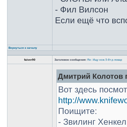
- Фил Вилсон
Если ещё что всп
Вернуться к началу
faiver90
Заголовок сообщения:
Re: Ищу нож.5-8т.р.повар
Дмитрий Колотов п
Вот здесь посмот
http://www.knifew
Поищите:
- Звилинг Хенкел