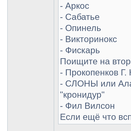
- Аркос
- Сабатье
- Опинель
- Викторинокс
- Фискарь
Поищите на втор
- Прокопенков Г. 
- СЛОНЫ или Ала
"кронидур"
- Фил Вилсон
Если ещё что вс