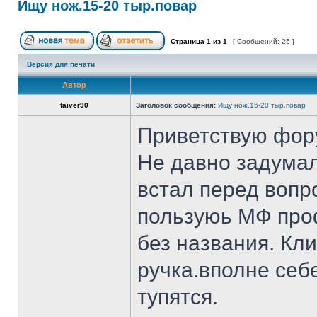
Ищу нож.15-20 тыр.повар
Страница
1
из
1
[ Сообщений: 25 ]
Версия для печати
Автор
faiver90
Заголовок сообщения:
Ищу нож.15-20 тыр.повар
Приветствую фор
Не давно задумал
встал перед вопр
пользуюь МФ проф
без названия. Кл
ручка.вполне себ
тупятся.