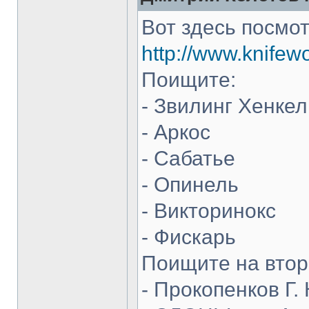
Вот здесь посмот
http://www.knifew
Поищите:
- Звилинг Хенкел
- Аркос
- Сабатье
- Опинель
- Викторинокс
- Фискарь
Поищите на втор
- Прокопенков Г. 