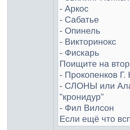
- Аркос
- Сабатье
- Опинель
- Викторинокс
- Фискарь
Поищите на втор
- Прокопенков Г. 
- СЛОНЫ или Ала
"кронидур"
- Фил Вилсон
Если ещё что вс