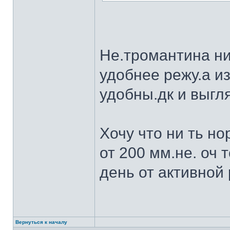
Не.тромантина ни
удобнее режу.а из
удобны.дк и выгля
Хочу что ни ть н
от 200 мм.не. оч 
день от активной 
Вернуться к началу