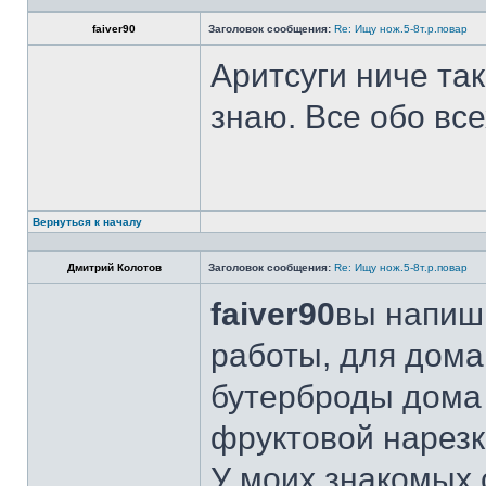
faiver90
Заголовок сообщения:
Re: Ищу нож.5-8т.р.повар
Аритсуги ниче та
знаю. Все обо вс
Вернуться к началу
Дмитрий Колотов
Заголовок сообщения:
Re: Ищу нож.5-8т.р.повар
faiver90
вы напиши
работы, для дома
бутерброды дома 
фруктовой нарезк
У моих знакомых 