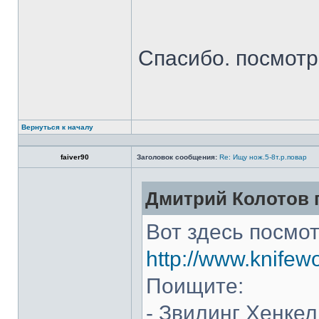
Спасибо. посмот
Вернуться к началу
faiver90
Заголовок сообщения:
Re: Ищу нож.5-8т.р.повар
Дмитрий Колотов п
Вот здесь посмот
http://www.knifew
Поищите:
- Звилинг Хенкел