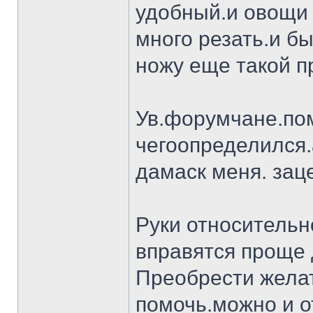
удобный.и овощи 
много резать.и бы
ножу еще такой п
Ув.форумчане.пом
чегоопределился.
дамаск меня. заце
Руки относительн
вправятся проще 
Преобрести желат
помочь.можно и о