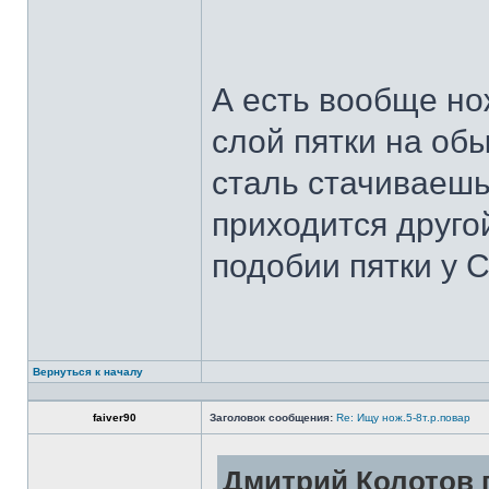
А есть вообще но
слой пятки на обы
сталь стачиваешь
приходится другой
подобии пятки у 
Вернуться к началу
faiver90
Заголовок сообщения:
Re: Ищу нож.5-8т.р.повар
Дмитрий Колотов п