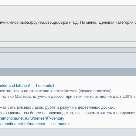
анчик.мясо.рыба.фрукты.овощи.сыры и т.д. По меню. Ценовая категория 
knifes-and-kitchen/ ... hen-knife1
чество, так и на отношение к потребителю (бизнес-политику).
только Мастера, штучно и дорого, при этом никто из них не даст 100% г
ат сеть мясных лавок, рубят и режут на деревянных досках.
кухонникам, тем более на производство, но... присмотритесь к продукци
ramontina.net.ru/ru/series/97-century
ramontina.net.ru/ru/series/ ... nal-master