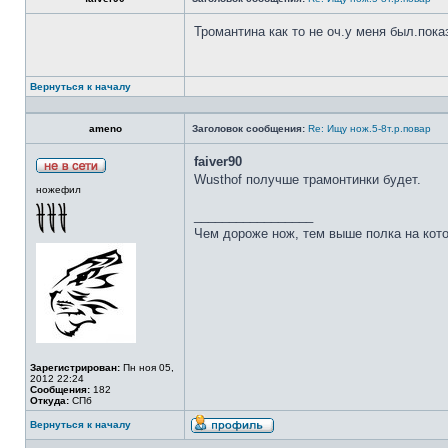
Тромантина как то не оч.у меня был.пок
Вернуться к началу
ameno
Заголовок сообщения:
Re: Ищу нож.5-8т.р.повар
faiver90
Wusthof получше трамонтинки будет.
ножефил
_________________
Чем дороже нож, тем выше полка на кот
Зарегистрирован:
Пн ноя 05,
2012 22:24
Сообщения:
182
Откуда:
СПб
Вернуться к началу