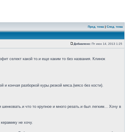
Пред. тема
|
След. тема
Добавлено:
Пт июн 14, 2013 1:25
фит селект какой то.и еще каким то без названия. Клинок
 и кончая разборкой куры.резкой мяса.(мясо без кости).
шенковать.и что то крупное и много резать.и был легким... Хочу в
 керамику не хочу.