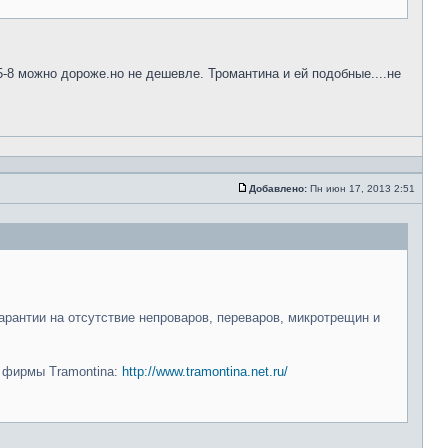
5-8 можно дороже.но не дешевле. Тромантина и ей подобные....не
Добавлено:
Пн июн 17, 2013 2:51
арантии на отсутствие непроваров, переваров, микротрещин и
и фирмы Tramontina:
http://www.tramontina.net.ru/