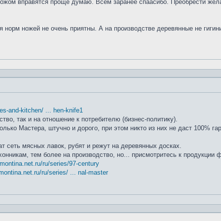
ножом вправятся проще думаю. Всем заранее спаасибо. Преобрести жела
я норм ножей не очень приятны. А на производстве деревянные не гиги
ifes-and-kitchen/ ... hen-knife1
ство, так и на отношение к потребителю (бизнес-политику).
лько Мастера, штучно и дорого, при этом никто из них не даст 100% га
т сеть мясных лавок, рубят и режут на деревянных досках.
хонникам, тем более на производство, но... присмотритесь к продукции
amontina.net.ru/ru/series/97-century
montina.net.ru/ru/series/ ... nal-master