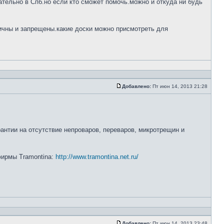
тельно в Спб.но если кто сможет помочь.можно и откуда ни будь
ничны и запрещены.какие доски можно присмотреть для
Добавлено:
Пт июн 14, 2013 21:28
рантии на отсутствие непроваров, переваров, микротрещин и
 фирмы Tramontina:
http://www.tramontina.net.ru/
Добавлено:
Пт июн 14, 2013 23:48