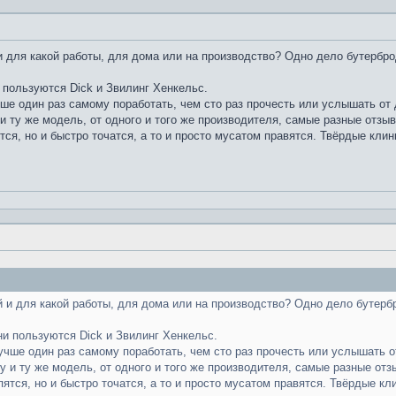
 для какой работы, для дома или на производство? Одно дело бутербро
 пользуются Dick и Звилинг Хенкельс.
чше один раз самому поработать, чем сто раз прочесть или услышать от д
и ту же модель, от одного и того же производителя, самые разные отзы
тся, но и быстро точатся, а то и просто мусатом правятся. Твёрдые клин
 и для какой работы, для дома или на производство? Одно дело бутерб
ни пользуются Dick и Звилинг Хенкельс.
лучше один раз самому поработать, чем сто раз прочесть или услышать от
у и ту же модель, от одного и того же производителя, самые разные отз
пятся, но и быстро точатся, а то и просто мусатом правятся. Твёрдые кл