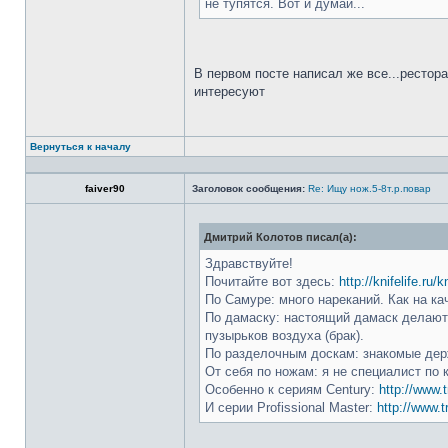
не тупятся. Вот и думай...
В первом посте написал же все...рестор
интересуют
Вернуться к началу
faiver90
Заголовок сообщения:
Re: Ищу нож.5-8т.р.повар
Дмитрий Колотов писал(а):
Здравствуйте!
Почитайте вот здесь:
http://knifelife.ru/
По Самуре: много нареканий. Как на ка
По дамаску: настоящий дамаск делают 
пузырьков воздуха (брак).
По разделочным доскам: знакомые держ
От себя по ножам: я не специалист по 
Особенно к сериям Century:
http://www.t
И серии Profissional Master:
http://www.t