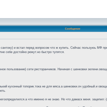
Сообщение
сантоку) и встал перед вопросом что ж купить. Сейчас пользуюь МФ про
не себе достойно режут.но быстро тупятся.
ное пользование) сети ресторанчиков. Начиная с шенковки зелени.овощей
нький кухонный топорик.тока не для мяса.а шенковки.оч удобный.и овощи 
еть.
гоопределился.а что именно я не знаю. Но что дамаск меня. зацепил:-)