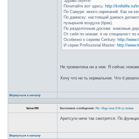
Здравствуйте!
Почитайте вот здесь:
http://knifelife.ru/
По Самуре: много нареканий. Как на ка
По дамаску: настоящий дамаск делают 
пузырьков воздуха (брак).
По разделочным доскам: знакомые держ
От себя по ножам: я не специалист по 
Особенно к сериям Century:
http://www.t
И серии Profissional Master:
http://www.t
Не.тромантина ни а чем. Я сейчас ножами
Хочу что ни ть нормальное. Что б резало
Вернуться к началу
faiver90
Заголовок сообщения:
Re: Ищу нож.5-8т.р.повар
Аритсуги ниче так смотрятся. По функци
Вернуться к началу