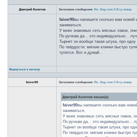
Дмитрий Колотов
Заголовок сообщения:
Re: Ищу нож.5-8т.р.повар
faiver90
вы напишите сколько вам ножей и
заниматься.
У моих знакомых сеть мясных лавок, они
По ручкам да... это индивидуально... лу
Тырнет он вообще такая штука, про одну 
По твёрдости: мягкие клинки быстро тупя
тупятся. Вот и думай...
Вернуться к началу
faiver90
Заголовок сообщения:
Re: Ищу нож.5-8т.р.повар
Дмитрий Колотов писал(а):
faiver90
вы напишите сколько вам ножей
заниматься.
У моих знакомых сеть мясных лавок, о
По ручкам да... это индивидуально... 
Тырнет он вообще такая штука, про одн
По твёрдости: мягкие клинки быстро ту