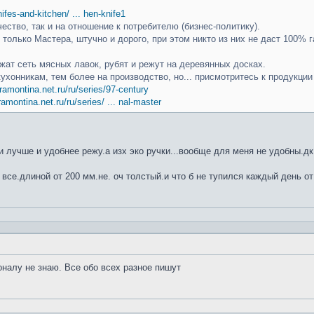
knifes-and-kitchen/ ... hen-knife1
чество, так и на отношение к потребителю (бизнес-политику).
только Мастера, штучно и дорого, при этом никто из них не даст 100% г
ат сеть мясных лавок, рубят и режут на деревянных досках.
кухонникам, тем более на производство, но... присмотритесь к продукци
ramontina.net.ru/ru/series/97-century
ramontina.net.ru/ru/series/ ... nal-master
 лучше и удобнее режу.а изх эко ручки...вообще для меня не удобны.дк
 все.длиной от 200 мм.не. оч толстый.и что б не тупился каждый день от
оналу не знаю. Все обо всех разное пишут