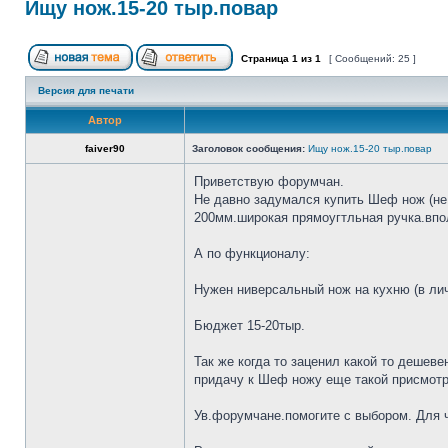
Ищу нож.15-20 тыр.повар
Страница
1
из
1
[ Сообщений: 25 ]
Версия для печати
Автор
faiver90
Заголовок сообщения:
Ищу нож.15-20 тыр.повар
Приветствую форумчан.
Не давно задумался купить Шеф нож (не 
200мм.широкая прямоугтльная ручка.впол
А по функционалу:
Нужен ниверсальный нож на кухню (в лич
Бюджет 15-20тыр.
Так же когда то заценил какой то дешеве
придачу к Шеф ножу еще такой присмотр
Ув.форумчане.помогите с выбором. Для че