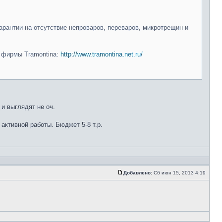
арантии на отсутствие непроваров, переваров, микротрещин и
и фирмы Tramontina:
http://www.tramontina.net.ru/
 и выглядят не оч.
 активной работы. Бюджет 5-8 т.р.
Добавлено:
Сб июн 15, 2013 4:19