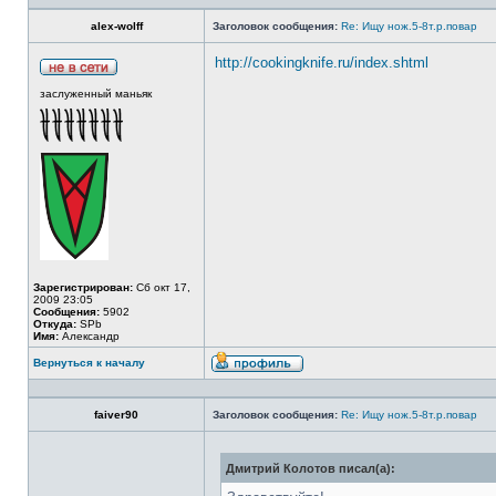
alex-wolff
Заголовок сообщения:
Re: Ищу нож.5-8т.р.повар
http://cookingknife.ru/index.shtml
заслуженный маньяк
Зарегистрирован:
Сб окт 17,
2009 23:05
Сообщения:
5902
Откуда:
SPb
Имя:
Александр
Вернуться к началу
faiver90
Заголовок сообщения:
Re: Ищу нож.5-8т.р.повар
Дмитрий Колотов писал(а):