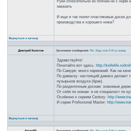
Руки относительно из плечей.но с норм 
заказать
И еще я так понял пластиковые доски дл
производства и хорошего ножа?
Вернуться к началу
Дмитрий Колотов
Заголовок сообщения:
Re: Ищу нож.5-8т.р.повар
Здравствуйте!
Почитайте вот здесь:
http://knifelife.ru/kn
По Самуре: много нареканий. Как на каче
По дамаску: настоящий дамаск делают то
пузырьков воздуха (брак).
По разделочным доскам: знакомые держа
От себя по ножам: я не специалист по ку
Особенно к сериям Century:
http://www.tr
И серии Profissional Master:
http://www.tra
Вернуться к началу
faiver90
Заголовок сообщения:
Re: Ищу нож.5-8т.р.повар