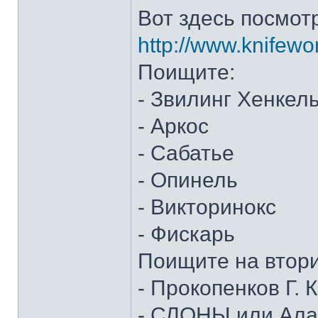
Вот здесь посмот
http://www.knifewo
Поищите:
- Звилинг Хенкел
- Аркос
- Сабатье
- Опинель
- Викторинокс
- Фискарь
Поищите на втор
- Прокопенков Г. К
- СЛОНЫ или Алан