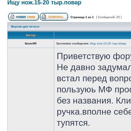
Ищу нож.15-20 тыр.повар
Страница
1
из
1
[ Сообщений: 25 ]
Версия для печати
Автор
faiver90
Заголовок сообщения:
Ищу нож.15-20 тыр.повар
Приветствую фор
Не давно задумал
встал перед вопр
пользуюь МФ проф
без названия. Кл
ручка.вполне себ
тупятся.