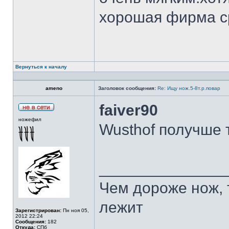
хорошая фирма с
Вернуться к началу
ameno
Заголовок сообщения:
Re: Ищу нож.5-8т.р.повар
faiver90
ножефил
Wusthof получше 
______________
Чем дороже нож, 
лежит
Зарегистрирован:
Пн ноя 05,
2012 22:24
Сообщения:
182
Откуда:
СПб