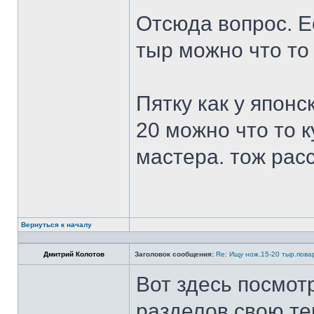
Отсюда вопрос. Ес
тыр можно что то
Пятку как у японс
20 можно что то к
мастера. тож рас
Вернуться к началу
Дмитрий Колотов
Заголовок сообщения:
Re: Ищу нож.15-20 тыр.пова
Вот здесь посмот
разделов свою те