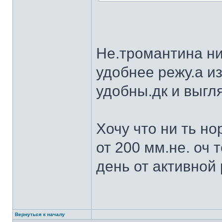
Не.тромантина ни
удобнее режу.а из
удобны.дк и выгля
Хочу что ни ть н
от 200 мм.не. оч 
день от активной 
Вернуться к началу