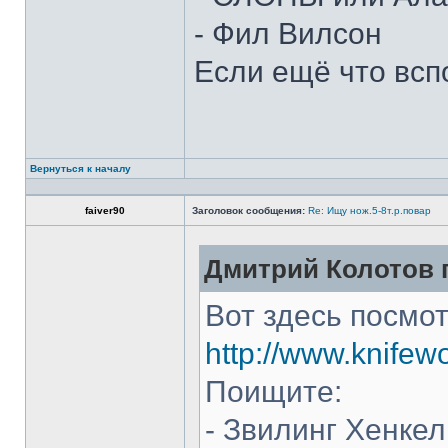
- Фил Вилсон
Если ещё что всп
Вернуться к началу
faiver90
Заголовок сообщения:
Re: Ищу нож.5-8т.р.повар
Дмитрий Колотов п
Вот здесь посмот
http://www.knifew
Поищите:
- Звилинг Хенкел