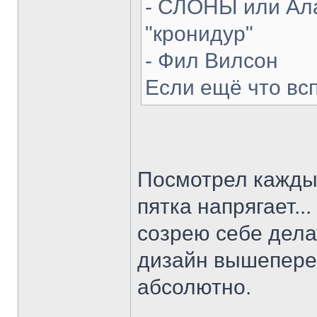
- СЛОНЫ или Ала
"кронидур"
- Фил Вилсон
Если ещё что вс
Посмотрел каждый
пятка напрягает...
созрею себе делат
дизайн вышепере
абсолютно.