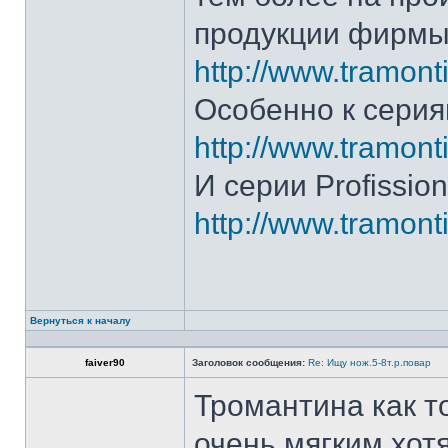
продукции фирмы 
http://www.tramonti
Особенно к серия
http://www.tramonti
И серии Profission
http://www.tramonti
Вернуться к началу
faiver90
Заголовок сообщения:
Re: Ищу нож.5-8т.р.повар
Тромантина как т
очень мягким.хот