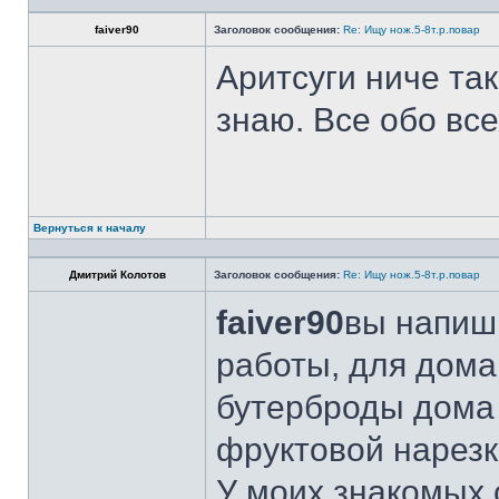
faiver90
Заголовок сообщения:
Re: Ищу нож.5-8т.р.повар
Аритсуги ниче та
знаю. Все обо вс
Вернуться к началу
Дмитрий Колотов
Заголовок сообщения:
Re: Ищу нож.5-8т.р.повар
faiver90
вы напиши
работы, для дома
бутерброды дома 
фруктовой нарезк
У моих знакомых 