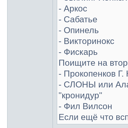
- Аркос
- Сабатье
- Опинель
- Викторинокс
- Фискарь
Поищите на втор
- Прокопенков Г. 
- СЛОНЫ или Ала
"кронидур"
- Фил Вилсон
Если ещё что вс