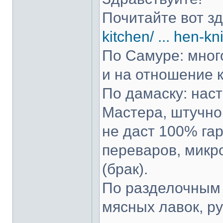
Почитайте вот з
kitchen/ ... hen-kn
По Самуре: много
и на отношение к
По дамаску: нас
Мастера, штучно 
не даст 100% гар
переваров, микр
(брак).
По разделочным 
мясных лавок, р