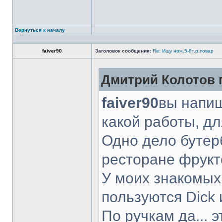
Вернуться к началу
faiver90
Заголовок сообщения:
Re: Ищу нож.5-8т.р.повар
Дмитрий Колотов п
faiver90
вы напиш
какой работы, д
Одно дело бутер
ресторане фрукт
У моих знакомых
пользуются Dick 
По ручкам да... 