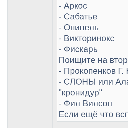
- Аркос
- Сабатье
- Опинель
- Викторинокс
- Фискарь
Поищите на втор
- Прокопенков Г. 
- СЛОНЫ или Ала
"кронидур"
- Фил Вилсон
Если ещё что вс