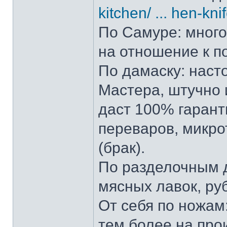
kitchen/ ... hen-kni
По Самуре: много 
на отношение к п
По дамаску: наст
Мастера, штучно и
даст 100% гарант
переваров, микро
(брак).
По разделочным д
мясных лавок, ру
От себя по ножам:
тем более на прои