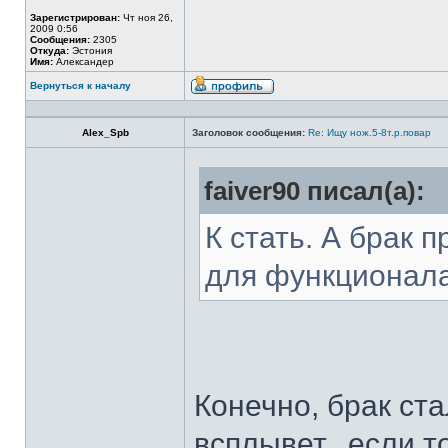
Зарегистрирован:
Чт ноя 26,
2009 0:56
Сообщения:
2305
Откуда:
Эстония
Имя:
Александер
Вернуться к началу
Alex_Spb
Заголовок сообщения:
Re: Ищу нож.5-8т.р.повар
faiver90 писал(а):
К стать. А брак 
для функционал
Конечно, брак ста
всплывет...если т