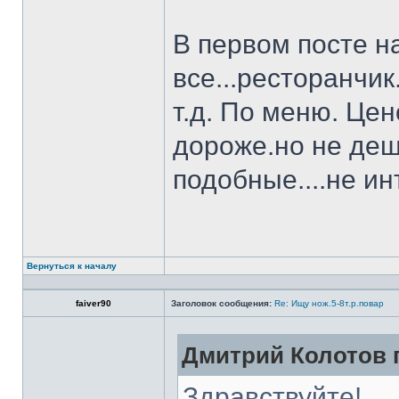
В первом посте н
все...ресторанчи
т.д. По меню. Це
дороже.но не деш
подобные....не и
Вернуться к началу
faiver90
Заголовок сообщения:
Re: Ищу нож.5-8т.р.повар
Дмитрий Колотов п
Здравствуйте!