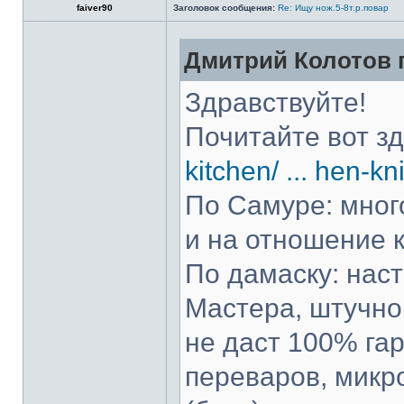
faiver90
Заголовок сообщения:
Re: Ищу нож.5-8т.р.повар
Дмитрий Колотов п
Здравствуйте!
Почитайте вот з
kitchen/ ... hen-kn
По Самуре: много
и на отношение к
По дамаску: нас
Мастера, штучно 
не даст 100% гар
переваров, микр