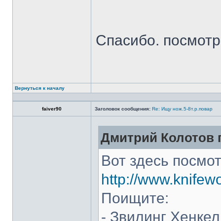
Спасибо. посмот
Вернуться к началу
faiver90
Заголовок сообщения:
Re: Ищу нож.5-8т.р.повар
Дмитрий Колотов п
Вот здесь посмот
http://www.knifew
Поищите:
- Звилинг Хенкел