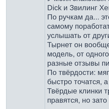
Dick и Звилинг Хе
По ручкам да... э
самому поработат
услышать от други
Тырнет он вообще 
модель, от одног
разные отзывы пи
По твёрдости: мяг
быстро точатся, а
Твёрдые клинки т
правятся, но зато