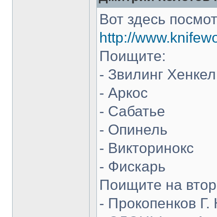
Вот здесь посмот
http://www.knifew
Поищите:
- Звилинг Хенкел
- Аркос
- Сабатье
- Опинель
- Викторинокс
- Фискарь
Поищите на втор
- Прокопенков Г. 