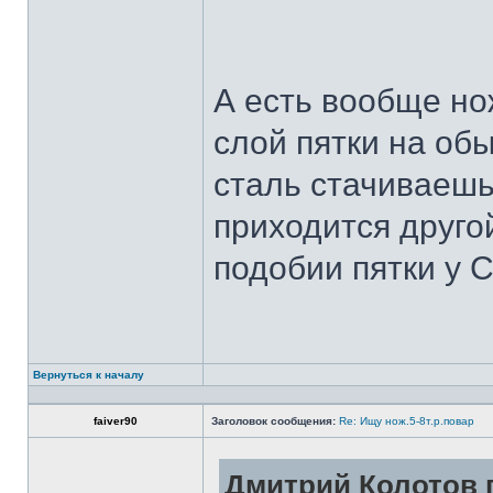
А есть вообще но
слой пятки на обы
сталь стачиваешь
приходится другой
подобии пятки у 
Вернуться к началу
faiver90
Заголовок сообщения:
Re: Ищу нож.5-8т.р.повар
Дмитрий Колотов п