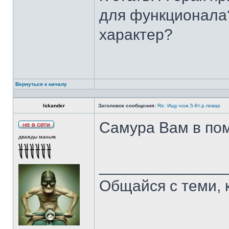
для функционала?
характер?
Вернуться к началу
Iskander
Заголовок сообщения:
Re: Ищу нож.5-8т.р.повар
Самура Вам в пом
дважды маньяк
______________
Общайся с теми, 