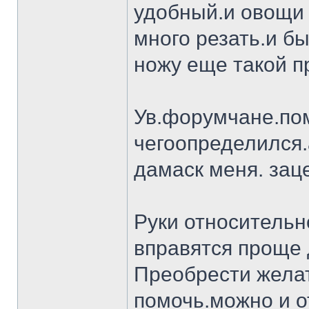
удобный.и овощи 
много резать.и бы
ножу еще такой п
Ув.форумчане.пом
чегоопределился.
дамаск меня. заце
Руки относительн
вправятся проще 
Преобрести желат
помочь.можно и о