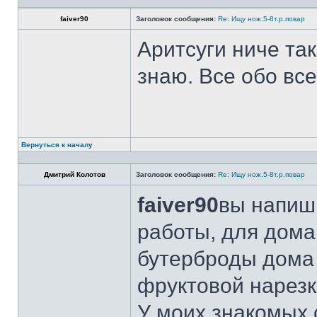
faiver90
Заголовок сообщения:
Re: Ищу нож.5-8т.р.повар
Аритсуги ниче та
знаю. Все обо вс
Вернуться к началу
Дмитрий Колотов
Заголовок сообщения:
Re: Ищу нож.5-8т.р.повар
faiver90
вы напиши
работы, для дома
бутерброды дома 
фруктовой нарезк
У моих знакомых 