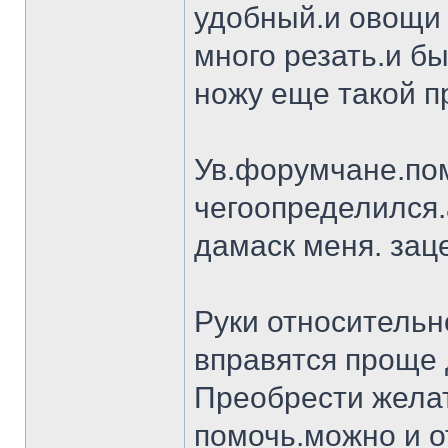
удобный.и овощи 
много резать.и бы
ножу еще такой п
Ув.форумчане.пом
чегоопределился.
дамаск меня. заце
Руки относительн
вправятся проще 
Преобрести желат
помочь.можно и о