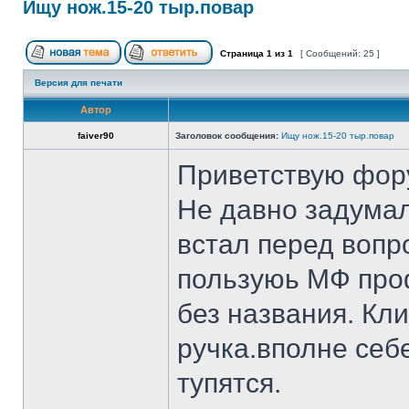
Ищу нож.15-20 тыр.повар
Страница
1
из
1
[ Сообщений: 25 ]
Версия для печати
Автор
faiver90
Заголовок сообщения:
Ищу нож.15-20 тыр.повар
Приветствую фор
Не давно задумал
встал перед вопр
пользуюь МФ проф
без названия. Кл
ручка.вполне себ
тупятся.