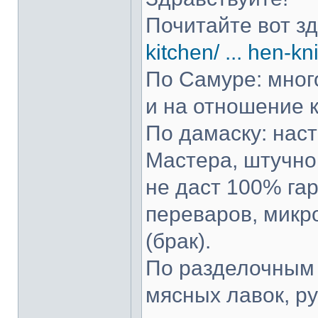
Почитайте вот з
kitchen/ ... hen-kn
По Самуре: много
и на отношение к
По дамаску: нас
Мастера, штучно 
не даст 100% гар
переваров, микр
(брак).
По разделочным 
мясных лавок, р