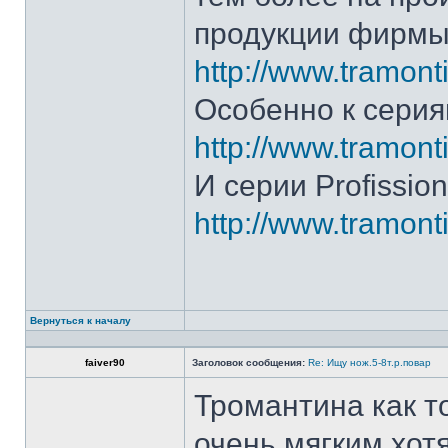
продукции фирмы 
http://www.tramonti
Особенно к серия
http://www.tramonti
И серии Profission
http://www.tramonti
Вернуться к началу
faiver90
Заголовок сообщения:
Re: Ищу нож.5-8т.р.повар
Тромантина как т
очень мягким.хот