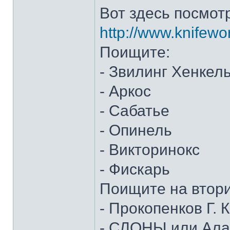
Вот здесь посмот
http://www.knifewo
Поищите:
- Звилинг Хенкел
- Аркос
- Сабатье
- Опинель
- Викторинокс
- Фискарь
Поищите на втор
- Прокопенков Г. К
- СЛОНЫ или Алан