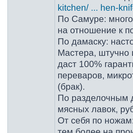
kitchen/ ... hen-kni
По Самуре: много 
на отношение к п
По дамаску: наст
Мастера, штучно и
даст 100% гарант
переваров, микро
(брак).
По разделочным д
мясных лавок, ру
От себя по ножам:
тем более на прои