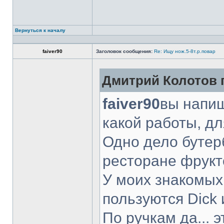
Вернуться к началу
faiver90
Заголовок сообщения:
Re: Ищу нож.5-8т.р.повар
Дмитрий Колотов п
faiver90
вы напиш
какой работы, д
Одно дело бутер
ресторане фрукт
У моих знакомых
пользуются Dick 
По ручкам да... 