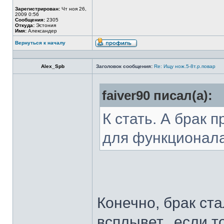
Зарегистрирован:
Чт ноя 26,
2009 0:56
Сообщения:
2305
Откуда:
Эстония
Имя:
Александер
Вернуться к началу
Alex_Spb
Заголовок сообщения:
Re: Ищу нож.5-8т.р.повар
faiver90 писал(а):
К стать. А брак 
для функционал
Конечно, брак ста
всплывет...если т