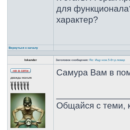
для функционала?
характер?
Вернуться к началу
Iskander
Заголовок сообщения:
Re: Ищу нож.5-8т.р.повар
Самура Вам в пом
дважды маньяк
______________
Общайся с теми, 