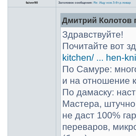
faiver90
Заголовок сообщения:
Re: Ищу нож.5-8т.р.повар
Дмитрий Колотов п
Здравствуйте!
Почитайте вот з
kitchen/ ... hen-kn
По Самуре: много
и на отношение к
По дамаску: нас
Мастера, штучно 
не даст 100% гар
переваров, микр