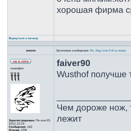
хорошая фирма с
Вернуться к началу
ameno
Заголовок сообщения:
Re: Ищу нож.5-8т.р.повар
faiver90
ножефил
Wusthof получше 
______________
Чем дороже нож, 
лежит
Зарегистрирован:
Пн ноя 05,
2012 22:24
Сообщения:
182
Откуда:
СПб