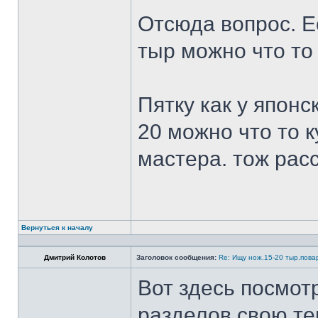
Отсюда вопрос. Ес
тыр можно что то
Пятку как у японс
20 можно что то к
мастера. тож рас
Вернуться к началу
Дмитрий Колотов
Заголовок сообщения:
Re: Ищу нож.15-20 тыр.пова
Вот здесь посмот
разделов свою те