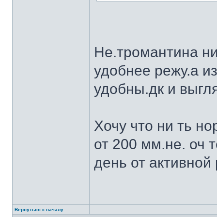
Не.тромантина ни
удобнее режу.а из
удобны.дк и выгля
Хочу что ни ть н
от 200 мм.не. оч 
день от активной 
Вернуться к началу