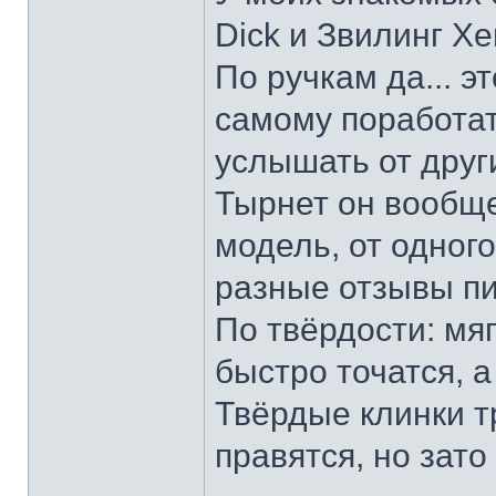
Dick и Звилинг Хе
По ручкам да... э
самому поработат
услышать от други
Тырнет он вообще 
модель, от одног
разные отзывы пи
По твёрдости: мяг
быстро точатся, а
Твёрдые клинки т
правятся, но зато