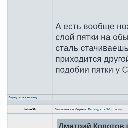
А есть вообще но
слой пятки на обы
сталь стачиваешь
приходится другой
подобии пятки у 
Вернуться к началу
faiver90
Заголовок сообщения:
Re: Ищу нож.5-8т.р.повар
Дмитрий Колотов п