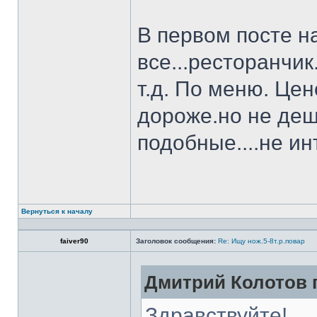
В первом посте н
все...ресторанчи
т.д. По меню. Це
дороже.но не деш
подобные....не и
Вернуться к началу
faiver90
Заголовок сообщения:
Re: Ищу нож.5-8т.р.повар
Дмитрий Колотов п
Здравствуйте!