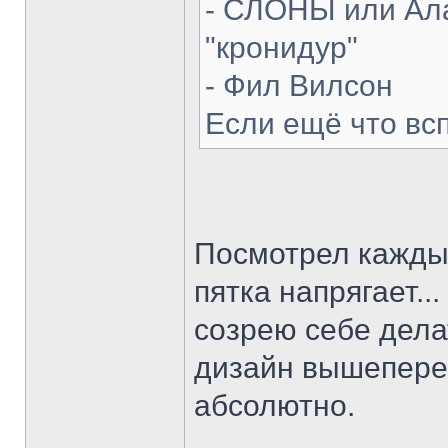
- СЛОНЫ или Ала
"кронидур"
- Фил Вилсон
Если ещё что вс
Посмотрел каждый
пятка напрягает...
созрею себе делат
дизайн вышепере
абсолютно.