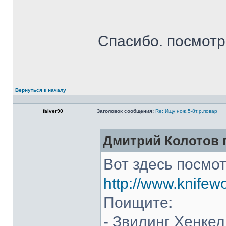
Спасибо. посмот
Вернуться к началу
faiver90
Заголовок сообщения:
Re: Ищу нож.5-8т.р.повар
Дмитрий Колотов п
Вот здесь посмот
http://www.knifew
Поищите:
- Звилинг Хенкел