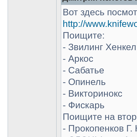
Вот здесь посмот
http://www.knifew
Поищите:
- Звилинг Хенкел
- Аркос
- Сабатье
- Опинель
- Викторинокс
- Фискарь
Поищите на втор
- Прокопенков Г. 