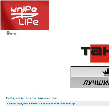
Вход
Сообщения без ответов
|
Активные темы
Список форумов
»
Кухня
»
Кухонные ножи и инвентарь