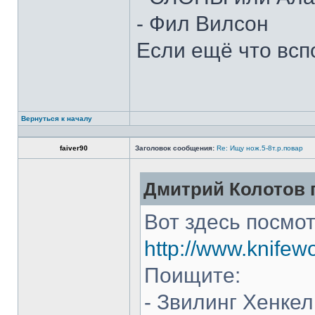
- Фил Вилсон
Если ещё что всп
Вернуться к началу
faiver90
Заголовок сообщения:
Re: Ищу нож.5-8т.р.повар
Дмитрий Колотов п
Вот здесь посмот
http://www.knifew
Поищите:
- Звилинг Хенкел