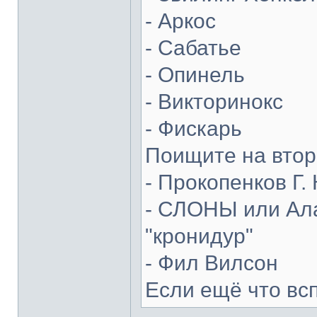
- Аркос
- Сабатье
- Опинель
- Викторинокс
- Фискарь
Поищите на втор
- Прокопенков Г. 
- СЛОНЫ или Ала
"кронидур"
- Фил Вилсон
Если ещё что вс