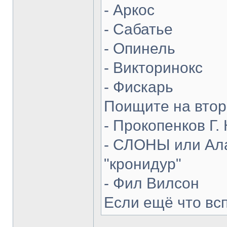
- Аркос
- Сабатье
- Опинель
- Викторинокс
- Фискарь
Поищите на втор
- Прокопенков Г. 
- СЛОНЫ или Ала
"кронидур"
- Фил Вилсон
Если ещё что вс