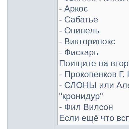
- Аркос
- Сабатье
- Опинель
- Викторинокс
- Фискарь
Поищите на втор
- Прокопенков Г. 
- СЛОНЫ или Ала
"кронидур"
- Фил Вилсон
Если ещё что вс