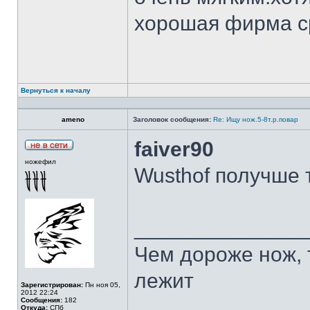
хорошая фирма с
Вернуться к началу
ameno
Заголовок сообщения:
Re: Ищу нож.5-8т.р.повар
faiver90
ножефил
Wusthof получше 
______________
Чем дороже нож, 
лежит
Зарегистрирован:
Пн ноя 05,
2012 22:24
Сообщения:
182
Откуда:
СПб