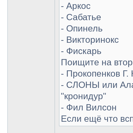
- Аркос
- Сабатье
- Опинель
- Викторинокс
- Фискарь
Поищите на втор
- Прокопенков Г. 
- СЛОНЫ или Ала
"кронидур"
- Фил Вилсон
Если ещё что вс