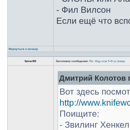
- Фил Вилсон
Если ещё что всп
Вернуться к началу
faiver90
Заголовок сообщения:
Re: Ищу нож.5-8т.р.повар
Дмитрий Колотов п
Вот здесь посмот
http://www.knifew
Поищите:
- Звилинг Хенкел