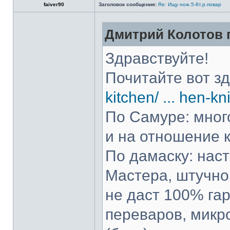
faiver90
Заголовок сообщения:
Re: Ищу нож.5-8т.р.повар
Дмитрий Колотов п
Здравствуйте!
Почитайте вот з
kitchen/ ... hen-kn
По Самуре: много
и на отношение к
По дамаску: нас
Мастера, штучно 
не даст 100% гар
переваров, микр