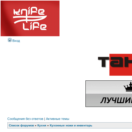
Вход
Сообщения без ответов
|
Активные темы
Список форумов
»
Кухня
»
Кухонные ножи и инвентарь