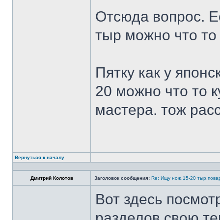
Отсюда вопрос. Ес
тыр можно что то
Пятку как у японс
20 можно что то к
мастера. тож рас
Вернуться к началу
Дмитрий Колотов
Заголовок сообщения:
Re: Ищу нож.15-20 тыр.пова
Вот здесь посмот
разделов свою те