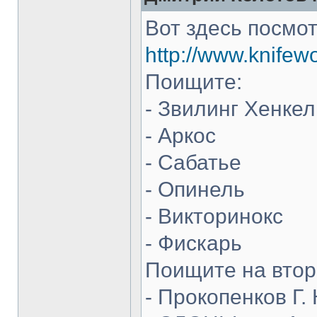
Вот здесь посмот
http://www.knifew
Поищите:
- Звилинг Хенкел
- Аркос
- Сабатье
- Опинель
- Викторинокс
- Фискарь
Поищите на втор
- Прокопенков Г. 