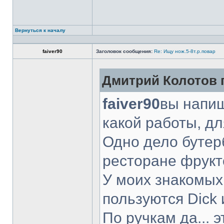
Вернуться к началу
faiver90
Заголовок сообщения:
Re: Ищу нож.5-8т.р.повар
Дмитрий Колотов п
faiver90
вы напиш
какой работы, д
Одно дело бутер
ресторане фрукт
У моих знакомых
пользуются Dick 
По ручкам да... 