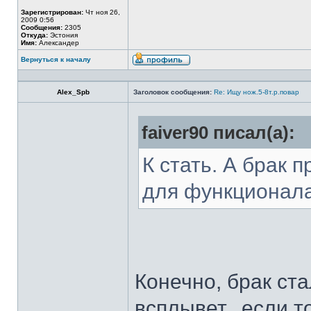
Зарегистрирован:
Чт ноя 26,
2009 0:56
Сообщения:
2305
Откуда:
Эстония
Имя:
Александер
Вернуться к началу
Alex_Spb
Заголовок сообщения:
Re: Ищу нож.5-8т.р.повар
faiver90 писал(а):
К стать. А брак 
для функционал
Конечно, брак ста
всплывет...если т