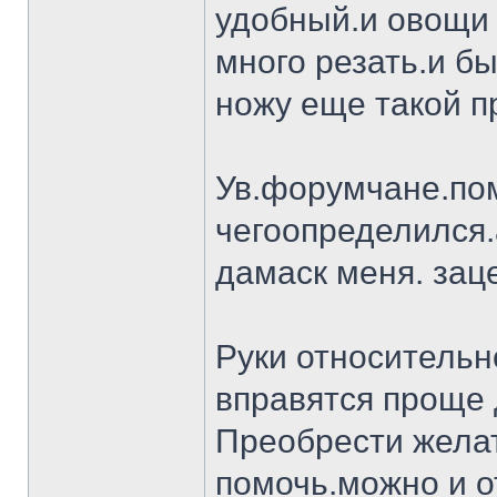
удобный.и овощи 
много резать.и бы
ножу еще такой п
Ув.форумчане.пом
чегоопределился.
дамаск меня. заце
Руки относительн
вправятся проще 
Преобрести желат
помочь.можно и о