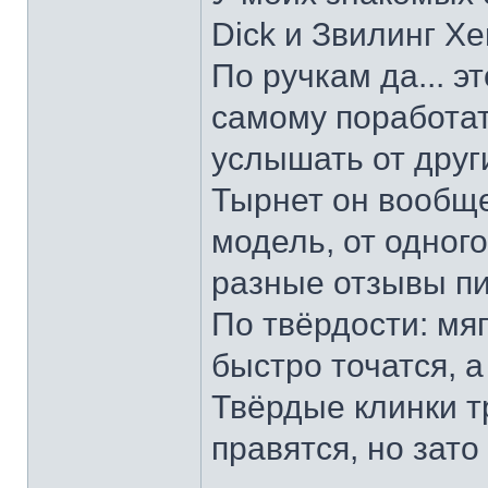
Dick и Звилинг Хе
По ручкам да... э
самому поработат
услышать от други
Тырнет он вообще 
модель, от одног
разные отзывы пи
По твёрдости: мяг
быстро точатся, а
Твёрдые клинки т
правятся, но зато