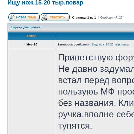
Ищу нож.15-20 тыр.повар
Страница
1
из
1
[ Сообщений: 25 ]
Версия для печати
Автор
faiver90
Заголовок сообщения:
Ищу нож.15-20 тыр.повар
Приветствую фор
Не давно задумал
встал перед вопр
пользуюь МФ проф
без названия. Кл
ручка.вполне себ
тупятся.