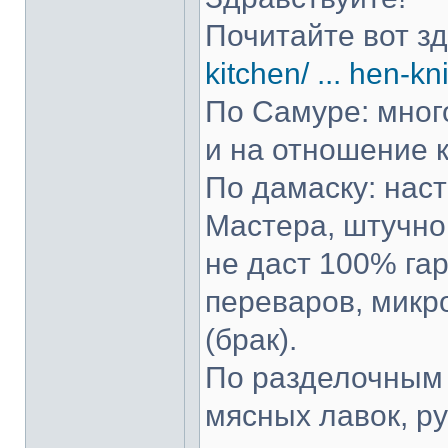
Почитайте вот з
kitchen/ ... hen-kn
По Самуре: много
и на отношение к
По дамаску: нас
Мастера, штучно 
не даст 100% гар
переваров, микр
(брак).
По разделочным 
мясных лавок, р