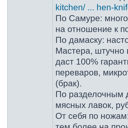
kitchen/ ... hen-kni
По Самуре: много 
на отношение к п
По дамаску: наст
Мастера, штучно и
даст 100% гарант
переваров, микро
(брак).
По разделочным д
мясных лавок, ру
От себя по ножам:
тем более на прои