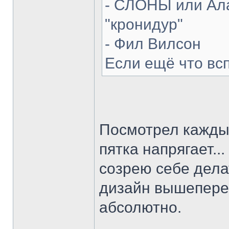
- СЛОНЫ или Ала
"кронидур"
- Фил Вилсон
Если ещё что вс
Посмотрел каждый
пятка напрягает...
созрею себе делат
дизайн вышепере
абсолютно.