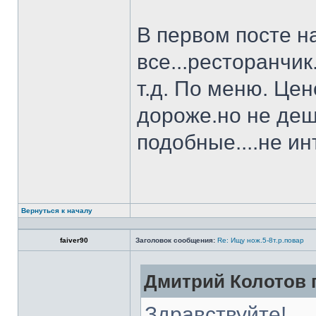
В первом посте н
все...ресторанчи
т.д. По меню. Це
дороже.но не деш
подобные....не и
Вернуться к началу
faiver90
Заголовок сообщения:
Re: Ищу нож.5-8т.р.повар
Дмитрий Колотов п
Здравствуйте!