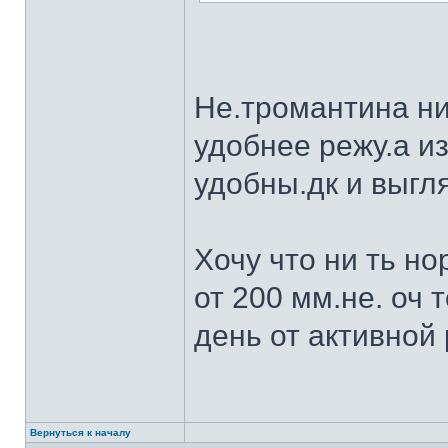
Не.тромантина ни
удобнее режу.а из
удобны.дк и выгля
Хочу что ни ть н
от 200 мм.не. оч 
день от активной 
Вернуться к началу