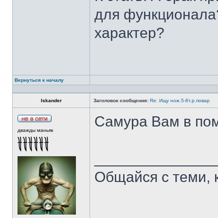
для функционала?
характер?
Вернуться к началу
Iskander
Заголовок сообщения:
Re: Ищу нож.5-8т.р.повар
Самура Вам в пом
дважды маньяк
______________
Общайся с теми, 