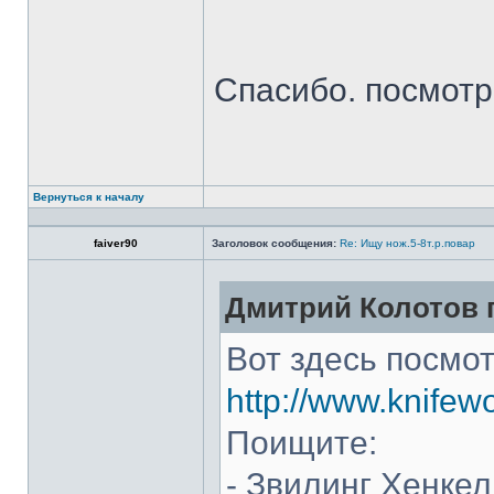
Спасибо. посмот
Вернуться к началу
faiver90
Заголовок сообщения:
Re: Ищу нож.5-8т.р.повар
Дмитрий Колотов п
Вот здесь посмот
http://www.knifew
Поищите:
- Звилинг Хенкел