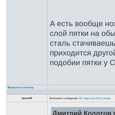
А есть вообще но
слой пятки на обы
сталь стачиваешь
приходится другой
подобии пятки у 
Вернуться к началу
faiver90
Заголовок сообщения:
Re: Ищу нож.5-8т.р.повар
Дмитрий Колотов п