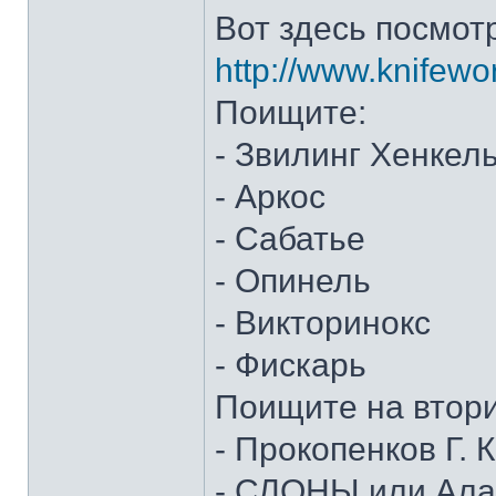
Вот здесь посмот
http://www.knifewo
Поищите:
- Звилинг Хенкел
- Аркос
- Сабатье
- Опинель
- Викторинокс
- Фискарь
Поищите на втор
- Прокопенков Г. К
- СЛОНЫ или Алан