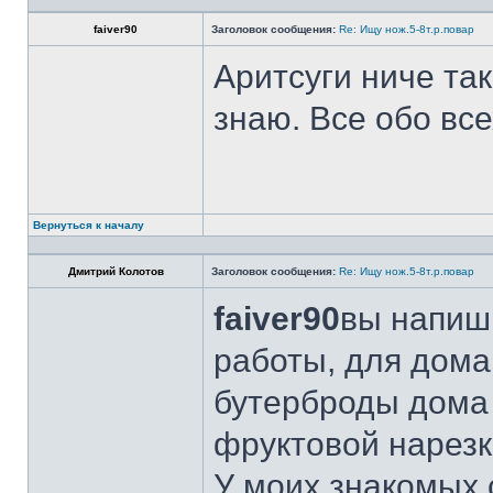
faiver90
Заголовок сообщения:
Re: Ищу нож.5-8т.р.повар
Аритсуги ниче та
знаю. Все обо вс
Вернуться к началу
Дмитрий Колотов
Заголовок сообщения:
Re: Ищу нож.5-8т.р.повар
faiver90
вы напиши
работы, для дома
бутерброды дома 
фруктовой нарезк
У моих знакомых 