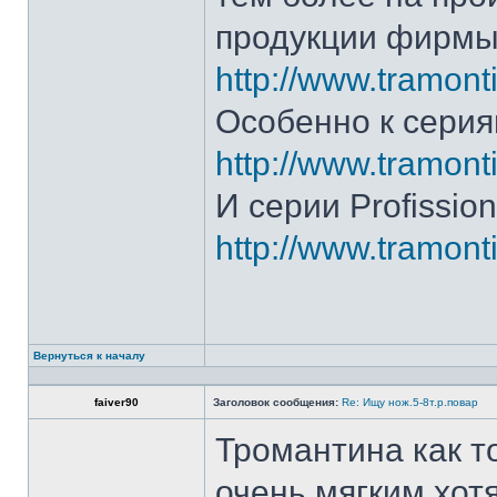
продукции фирмы 
http://www.tramonti
Особенно к серия
http://www.tramonti
И серии Profission
http://www.tramonti
Вернуться к началу
faiver90
Заголовок сообщения:
Re: Ищу нож.5-8т.р.повар
Тромантина как т
очень мягким.хот