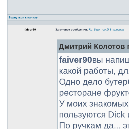
Вернуться к началу
faiver90
Заголовок сообщения:
Re: Ищу нож.5-8т.р.повар
Дмитрий Колотов п
faiver90
вы напиш
какой работы, д
Одно дело бутер
ресторане фрукт
У моих знакомых
пользуются Dick 
По ручкам да... 