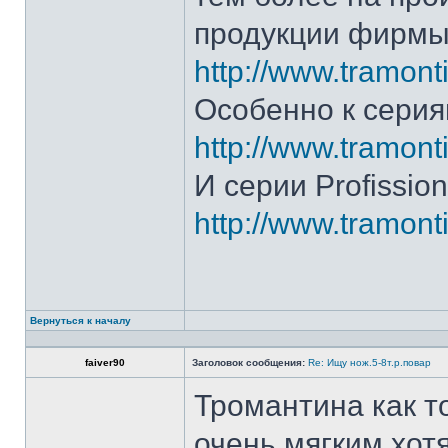
продукции фирмы 
http://www.tramonti
Особенно к серия
http://www.tramonti
И серии Profission
http://www.tramonti
Вернуться к началу
faiver90
Заголовок сообщения:
Re: Ищу нож.5-8т.р.повар
Тромантина как т
очень мягким.хот