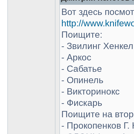
Вот здесь посмот
http://www.knifew
Поищите:
- Звилинг Хенкел
- Аркос
- Сабатье
- Опинель
- Викторинокс
- Фискарь
Поищите на втор
- Прокопенков Г. 