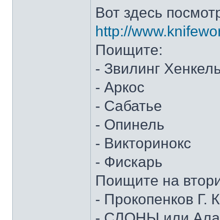
Вот здесь посмот
http://www.knifewo
Поищите:
- Звилинг Хенкел
- Аркос
- Сабатье
- Опинель
- Викторинокс
- Фискарь
Поищите на втор
- Прокопенков Г. К
- СЛОНЫ или Алан