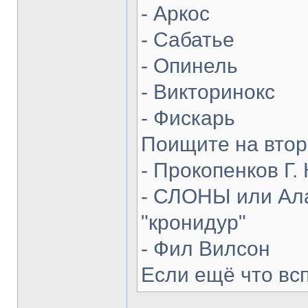
- Аркос
- Сабатье
- Опинель
- Викторинокс
- Фискарь
Поищите на втор
- Прокопенков Г. 
- СЛОНЫ или Ала
"кронидур"
- Фил Вилсон
Если ещё что вс