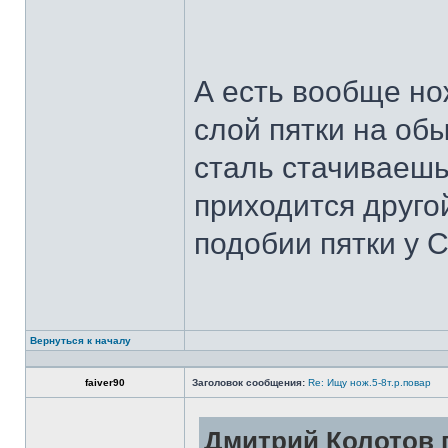
А есть вообще но
слой пятки на обы
сталь стачиваешь
приходится другой
подобии пятки у 
Вернуться к началу
faiver90
Заголовок сообщения:
Re: Ищу нож.5-8т.р.повар
Дмитрий Колотов п