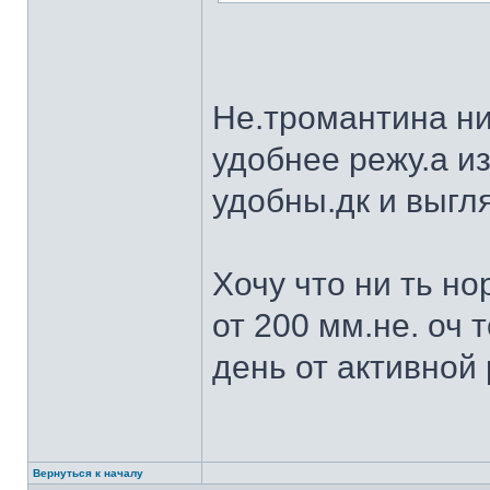
Не.тромантина ни
удобнее режу.а из
удобны.дк и выгля
Хочу что ни ть н
от 200 мм.не. оч 
день от активной 
Вернуться к началу