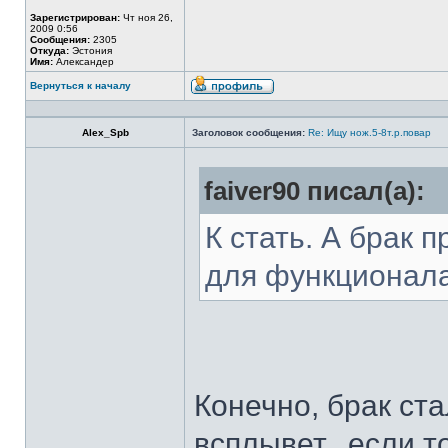
Зарегистрирован:
Чт ноя 26,
2009 0:56
Сообщения:
2305
Откуда:
Эстония
Имя:
Александер
Вернуться к началу
Alex_Spb
Заголовок сообщения:
Re: Ищу нож.5-8т.р.повар
faiver90 писал(а):
К стать. А брак 
для функционал
Конечно, брак ста
всплывет...если т