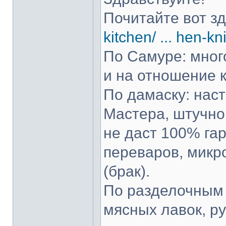
Почитайте вот з
kitchen/ ... hen-kn
По Самуре: много
и на отношение к
По дамаску: нас
Мастера, штучно 
не даст 100% гар
переваров, микр
(брак).
По разделочным 
мясных лавок, р