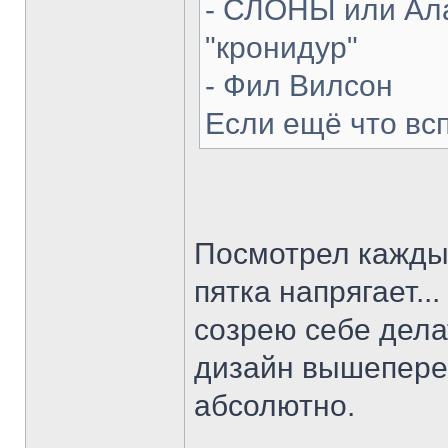
- СЛОНЫ или Ала
"кронидур"
- Фил Вилсон
Если ещё что вс
Посмотрел каждый
пятка напрягает...
созрею себе делат
дизайн вышепере
абсолютно.