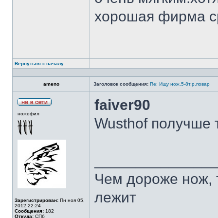
хорошая фирма с
Вернуться к началу
ameno
Заголовок сообщения:
Re: Ищу нож.5-8т.р.повар
faiver90
ножефил
Wusthof получше 
______________
Чем дороже нож, 
лежит
Зарегистрирован:
Пн ноя 05,
2012 22:24
Сообщения:
182
Откуда:
СПб