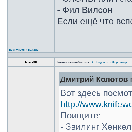
- Фил Вилсон
Если ещё что всп
Вернуться к началу
faiver90
Заголовок сообщения:
Re: Ищу нож.5-8т.р.повар
Дмитрий Колотов п
Вот здесь посмот
http://www.knifew
Поищите:
- Звилинг Хенкел