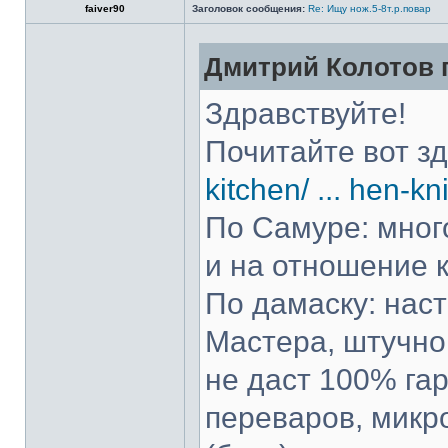
faiver90
Заголовок сообщения:
Re: Ищу нож.5-8т.р.повар
Дмитрий Колотов п
Здравствуйте!
Почитайте вот з
kitchen/ ... hen-kn
По Самуре: много
и на отношение к
По дамаску: нас
Мастера, штучно 
не даст 100% гар
переваров, микр