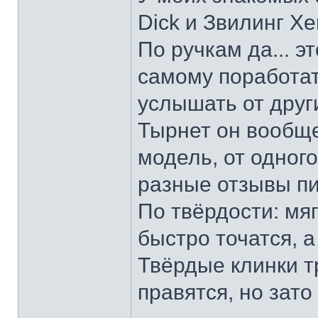
Dick и Звилинг Хе
По ручкам да... э
самому поработат
услышать от други
Тырнет он вообще 
модель, от одног
разные отзывы пи
По твёрдости: мяг
быстро точатся, а
Твёрдые клинки т
правятся, но зато