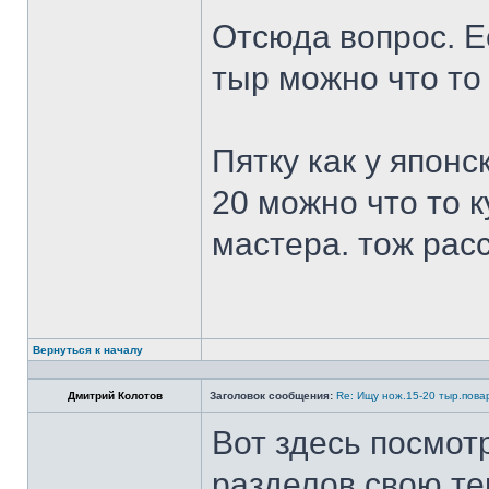
Отсюда вопрос. Ес
тыр можно что то
Пятку как у японс
20 можно что то к
мастера. тож рас
Вернуться к началу
Дмитрий Колотов
Заголовок сообщения:
Re: Ищу нож.15-20 тыр.пова
Вот здесь посмот
разделов свою те