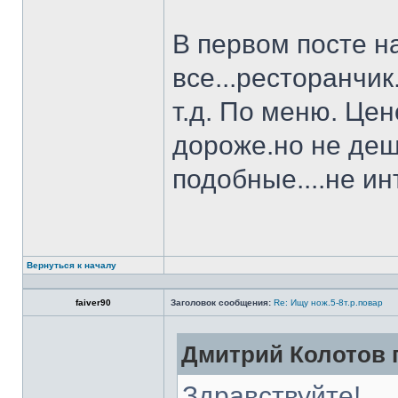
В первом посте н
все...ресторанчи
т.д. По меню. Це
дороже.но не деш
подобные....не и
Вернуться к началу
faiver90
Заголовок сообщения:
Re: Ищу нож.5-8т.р.повар
Дмитрий Колотов п
Здравствуйте!