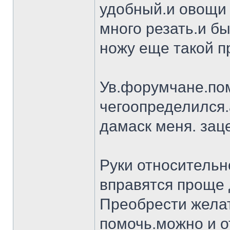
удобный.и овощи 
много резать.и бы
ножу еще такой п
Ув.форумчане.пом
чегоопределился.
дамаск меня. заце
Руки относительн
вправятся проще 
Преобрести желат
помочь.можно и о