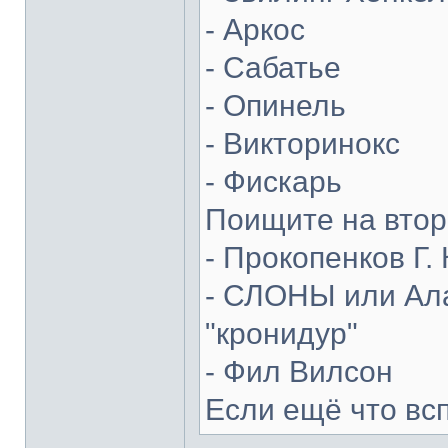
- Аркос
- Сабатье
- Опинель
- Викторинокс
- Фискарь
Поищите на втор
- Прокопенков Г. 
- СЛОНЫ или Ала
"кронидур"
- Фил Вилсон
Если ещё что вс