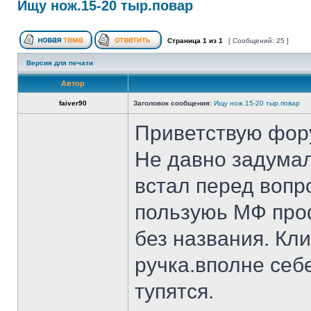
Ищу нож.15-20 тыр.повар
Страница
1
из
1
[ Сообщений: 25 ]
Версия для печати
Автор
faiver90
Заголовок сообщения:
Ищу нож.15-20 тыр.повар
Приветствую фор
Не давно задумал
встал перед вопр
пользуюь МФ проф
без названия. Кл
ручка.вполне себ
тупятся.