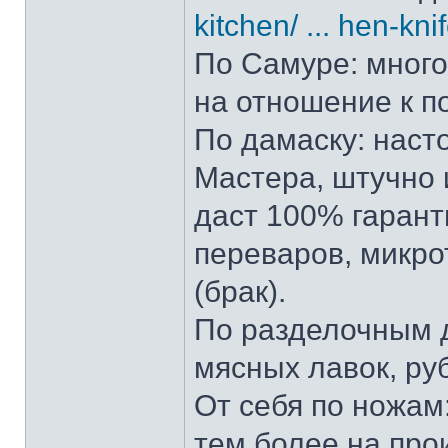
kitchen/ ... hen-kni
По Самуре: много 
на отношение к п
По дамаску: наст
Мастера, штучно и
даст 100% гарант
переваров, микро
(брак).
По разделочным д
мясных лавок, ру
От себя по ножам:
тем более на прои