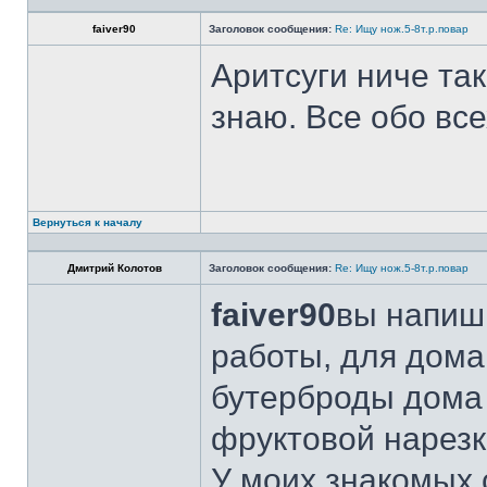
faiver90
Заголовок сообщения:
Re: Ищу нож.5-8т.р.повар
Аритсуги ниче та
знаю. Все обо вс
Вернуться к началу
Дмитрий Колотов
Заголовок сообщения:
Re: Ищу нож.5-8т.р.повар
faiver90
вы напиши
работы, для дома
бутерброды дома 
фруктовой нарезк
У моих знакомых 