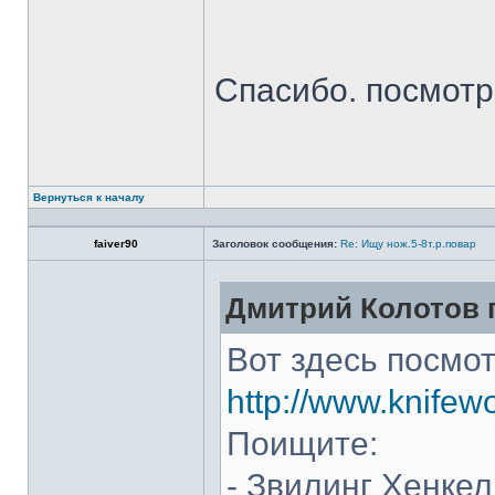
Спасибо. посмот
Вернуться к началу
faiver90
Заголовок сообщения:
Re: Ищу нож.5-8т.р.повар
Дмитрий Колотов п
Вот здесь посмот
http://www.knifew
Поищите:
- Звилинг Хенкел